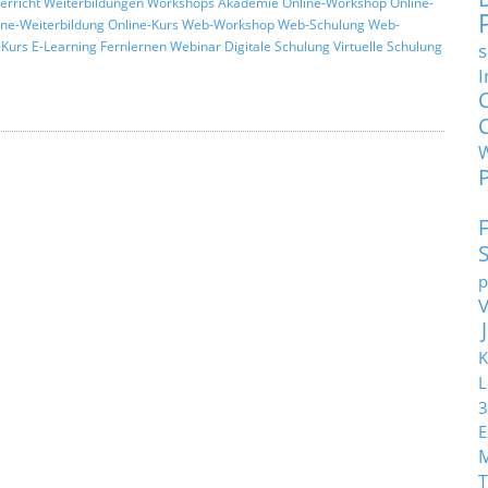
erricht
Weiterbildungen
Workshops
Akademie
Online-Workshop
Online-
ine-Weiterbildung
Online-Kurs
Web-Workshop
Web-Schulung
Web-
s
Kurs
E-Learning
Fernlernen
Webinar
Digitale Schulung
Virtuelle Schulung
I
p
K
L
3
E
T