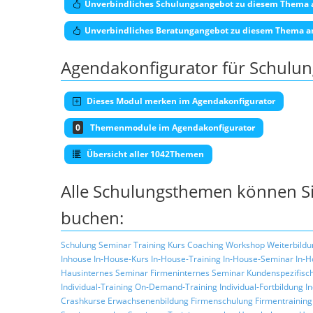
Unverbindliches Schulungsangebot zu diesem Thema 
Unverbindliches Beratungangebot zu diesem Thema a
Agendakonfigurator für Schulu
Dieses Modul merken im Agendakonfigurator
0
Themenmodule im Agendakonfigurator
Übersicht aller 1042Themen
Alle Schulungsthemen können Si
buchen:
Schulung
Seminar
Training
Kurs
Coaching
Workshop
Weiterbildu
Inhouse
In-House-Kurs
In-House-Training
In-House-Seminar
In-H
Hausinternes Seminar
Firmeninternes Seminar
Kundenspezifisc
Individual-Training
On-Demand-Training
Individual-Fortbildung
I
Crashkurse
Erwachsenenbildung
Firmenschulung
Firmentraining