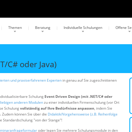
Themen
Beratung
Individuelle Schulungen
Offene S
T/C# oder Java)
erten und praxiserfahrenen Experten
in genau auf Sie zugeschnittenen
ndividualisierbare Schulung
Event Driven Design (mit .NET/C# oder
liebigen anderen Modulen
zu einer individuellen Firmenschulung (vor Ort
ese Schulung
vollständig auf Ihre Bedürfnisse anpassen
, indem Sie
n. Zudem können Sie über die
Didaktik/Vorgehensweise (z.B. Reihenfolge
ine Standardschulung "von der Stange"!
minaranfrageformular
oder legen Sie mehrere Schulungsmodule in den