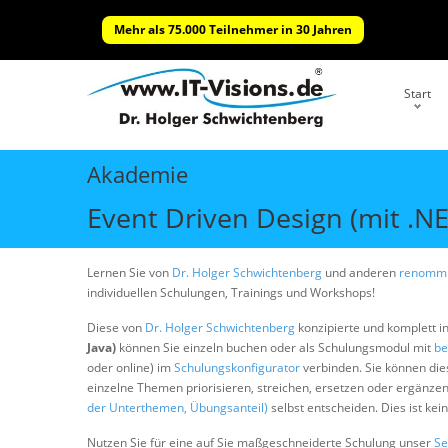
Mehr als 75.000 Teilnehmer in 30 Jahren
Start
Akademie
Event Driven Design (mit .NE
Lernen Sie von
Dr. Holger Schwichtenberg
und anderen
renommi
individuellen Schulungen, Trainings und Workshops!
Diese von
Dr. Holger Schwichtenberg
konzipierte und komplett i
Java)
können Sie einzeln buchen oder als Schulungsmodul mit
be
oder online) im
Schulungskonfigurator
verbinden. Sie können di
einzelne Themen priorisieren, streichen, ersetzen oder ergänze
der Unterthemen, Übungsanteil)
selbst entscheiden. Dies ist ke
Nutzen Sie für eine auf Sie maßgeschneiderte Schulung unser
Se