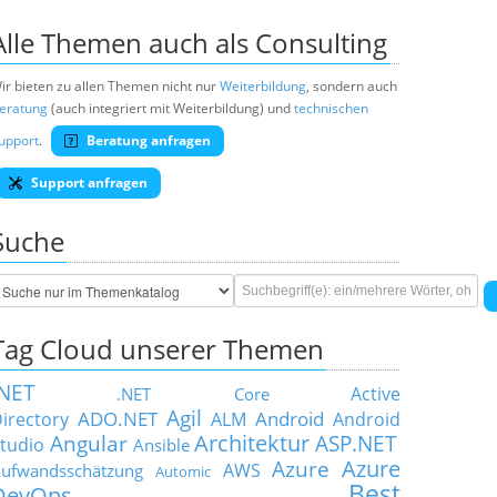
Alle Themen auch als Consulting
ir bieten zu allen Themen nicht nur
Weiterbildung
, sondern auch
eratung
(auch integriert mit Weiterbildung) und
technischen
upport
.
Beratung anfragen
Support anfragen
Suche
Tag Cloud unserer Themen
.NET
Active
.NET Core
Agil
ADO.NET
Android
irectory
ALM
Android
Architektur
Angular
ASP.NET
tudio
Ansible
Azure
Azure
AWS
ufwandsschätzung
Automic
Best
DevOps