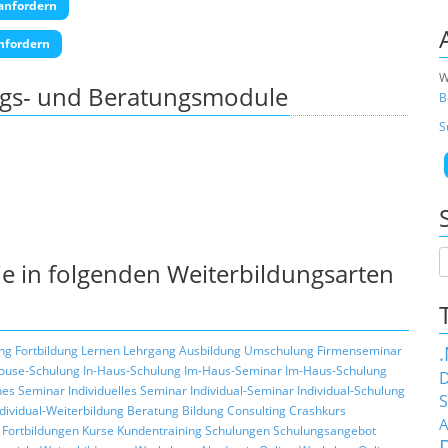
anfordern
nfordern
W
ngs- und Beratungsmodule
B
S
e in folgenden Weiterbildungsarten
ng
Fortbildung
Lernen
Lehrgang
Ausbildung
Umschulung
Firmenseminar
ouse-Schulung
In-Haus-Schulung
Im-Haus-Seminar
Im-Haus-Schulung
D
hes Seminar
Individuelles Seminar
Individual-Seminar
Individual-Schulung
S
ndividual-Weiterbildung
Beratung
Bildung
Consulting
Crashkurs
A
Fortbildungen
Kurse
Kundentraining
Schulungen
Schulungsangebot