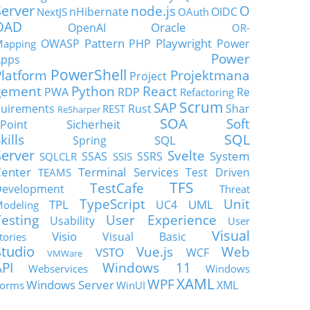
Server
node.js
O
nHibernate
OIDC
NextJS
OAuth
OAD
Oracle
OpenAI
OR-
Pattern
Playwright
OWASP
PHP
Power
apping
Power
Apps
PowerShell
Platform
Projektmana
Project
gement
Python
React
PWA
RDP
Re
Refactoring
Scrum
SAP
uirements
Rust
Shar
REST
ReSharper
SOA
Soft
Sicherheit
Point
SQL
kills
SQL
Spring
Server
Svelte
System
SSAS
SSRS
SQLCLR
SSIS
enter
Terminal Services
Test Driven
TEAMS
TFS
TestCafe
Development
Threat
TypeScript
Unit
TPL
UML
UC4
odeling
Testing
User Experience
Usability
User
Visual
Visio
Visual Basic
tories
Studio
Vue.js
Web
VSTO
WCF
VMWare
API
Windows 11
Webservices
Windows
XAML
WPF
Windows Server
XML
orms
WinUI