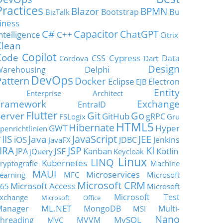
Practices
Blazor
BPMN
Bu
Bootstrap
BizTalk
iness
C#
Capacitor
ChatGPT
ntelligence
C++
Citrix
Clean
Copilot
Code
Cypress
CSS
Data
Cordova
Dart
Design
Delphi
Warehousing
DevOps
Pattern
Docker
Eclipse
Electron
EJB
Entity
Enterprise Architect
Framework
Exchange
EntraID
Flutter
Git
Go
Server
GitHub
gRPC
FSLogix
Gru
HTML5
Hibernate
GWT
Hyper
penrichtlinien
JavaScript
IIS
Java
JEE
V
iOS
JDBC
Jenkins
JavaFX
JSP
KI
JIRA
JSF
Kanban
Kotlin
JPA
jQuery
Keycloak
Linux
LINQ
Kubernetes
ryptografie
Machine
MAUI
Microservices
earning
MFC
Microsoft
Microsoft CRM
Microsoft Access
65
Microsoft
Microsoft Test
xchange
Microsoft Office
ML.NET
Manager
MongoDB
Multi-
MSI
Nano
MySQL
hreading
MVVM
MVC