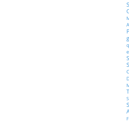
M
q
e
S
C
M
S
F