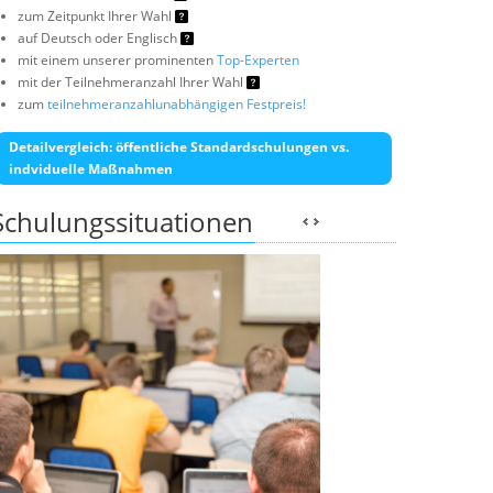
zum Zeitpunkt Ihrer Wahl
auf Deutsch oder Englisch
mit einem unserer prominenten
Top-Experten
mit der Teilnehmeranzahl Ihrer Wahl
zum
teilnehmeranzahlunabhängigen Festpreis!
Detailvergleich: öffentliche Standardschulungen vs.
indviduelle Maßnahmen
Schulungssituationen