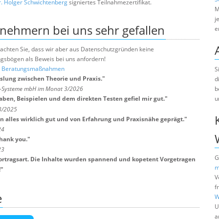
. Holger Schwichtenberg
signiertes Teilnahmezertifikat.
M
j
lnehmern bei uns sehr gefallen
e
e beachten Sie, dass wir aber aus Datenschutzgründen keine
sbögen als Beweis bei uns anfordern!
nd Beratungsmaßnahmen
S
lung zwischen Theorie und Praxis.
"
d
b
ts-Systeme mbH im Monat 3/2026
u
ben, Beispielen und dem direkten Testen gefiel mir gut.
"
 3/2025
 alles wirklich gut und von Erfahrung und Praxisnähe geprägt.
"
24
Thank you.
"
23
G
Vortragsart. Die Inhalte wurden spannend und kopetent Vorgetragen
m
!
"
V
f
e
W
U
a