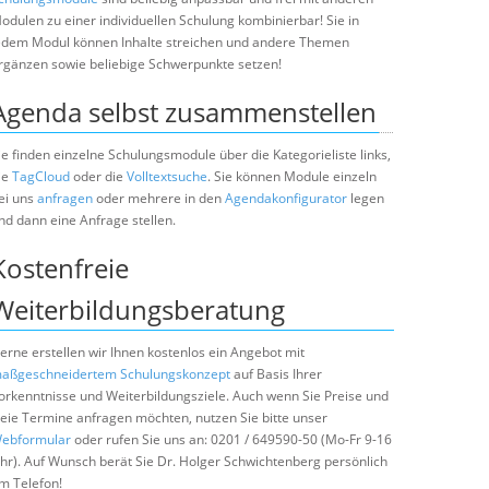
odulen zu einer individuellen Schulung kombinierbar! Sie in
edem Modul können Inhalte streichen und andere Themen
rgänzen sowie beliebige Schwerpunkte setzen!
Agenda selbst zusammenstellen
ie finden einzelne Schulungsmodule über die Kategorieliste links,
ie
TagCloud
oder die
Volltextsuche
. Sie können Module einzeln
ei uns
anfragen
oder mehrere in den
Agendakonfigurator
legen
nd dann eine Anfrage stellen.
Kostenfreie
Weiterbildungsberatung
erne erstellen wir Ihnen kostenlos ein Angebot mit
aßgeschneidertem Schulungskonzept
auf Basis Ihrer
orkenntnisse und Weiterbildungsziele. Auch wenn Sie Preise und
reie Termine anfragen möchten, nutzen Sie bitte unser
ebformular
oder rufen Sie uns an: 0201 / 649590-50 (Mo-Fr 9-16
hr). Auf Wunsch berät Sie Dr. Holger Schwichtenberg persönlich
m Telefon!