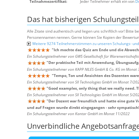
Teilnahmezertifikat:
Jeder Teilnehmer erhält ein von
Dr
Das hat bisherigen Schulungstei
Alle Zitate sind authentisch und liegen uns schriftlich vor! Bitt
Personennamen nennen. Gerne können Sie Kopien der Bewertung
Weitere 9274 Teilnehmerstimmen zu unseren Schulungs- u
"
Ich mochte das Quiz am Ende und die Abwechs
Ein Schulungsteilnehmer von GWS Gesellschaft für Warenwirtschaf
"
Der praktische Teil mit Anwendung, Übungsaufga
Ein Schulungsteilnehmer von KAPP NILES GmbH & Co. KG im Monat
"
Tempo, Ton und Ansichten des Dozenten waren
Ein Schulungsteilnehmer von SII Technologies GmbH im Monat 7/20
"
Good examples, only thing that we really need. 
Ein Schulungsteilnehmer von SII Technologies GmbH im Monat 5/20
"
Der Dozent war freundlich und hatte eine gute 
und auf Fragen wurde direkt eingegangen - sehr sympatisch
Ein Schulungsteilnehmer von Kantar GmbH im Monat 11/2022
Unverbindliche Angebotsanfrag