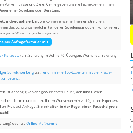
ten Vorkenntnisse und Ziele. Gerne geben unsere Fachexperten Ihnen
 Dauer einer Schulung oder Beratung.
tt individualisierbar
: Sie können einzelne Themen streichen,
 können das Schulungsmodul mit anderen Schulungsmodulen kombinieren.
Ihre eigene Wunschagenda vorgeben.
he per Anfrageformular mit
her Konzepte
(z.B. Schulung mit/ohne PC-Übungen, Workshop, Beratung
L
lger Schwichtenberg
u.a.
renommierte Top-Experten mit viel Praxis-
T
skompetenz
.
P
b
H
eis ist abhängig von der gewünschten Dauer, den inhaltlichen
C
chten Termin und den zu Ihrem Wunschtermin verfügbaren Experten.
llen Preis auf Anfrage.
Sie erhalten in der Regel einen Pauschalpreis
nzahl!
W
altung) oder als
Online-Maßnahme
(
S