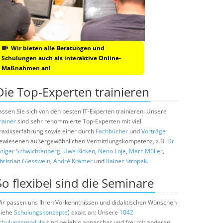
Wir bieten alle Beratungen und
Schulungen auch als interaktive Online-
Maßnahmen an!
Die Top-Experten trainieren
assen Sie sich von den besten IT-Experten trainieren: Unsere
rainer
sind sehr renommierte Top-Experten mit viel
raxixserfahrung sowie einer durch
Fachbücher
und
Vorträge
ewiesenen außergewöhnlichen Vermittlungskompetenz, z.B.
Dr.
olger Schwichtenberg
,
Uwe Ricken
,
Neno Loje
,
Marc Müller
,
hristian Giesswein
,
André Krämer
und
Rainer Stropek
.
So flexibel sind die Seminare
ir passen uns Ihren Vorkenntnissen und didaktischen Wünschen
siehe
Schulungskonzepte
) exakt an: Unsere
1042
chulungsmodule
sind beliebig anpassbar und frei mit anderen