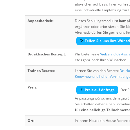
abweichen auf Basis Ihrer konkre
eine individuelle Empfehlung zur
Anpassbarkeit:
Dieses Schulungsmodul ist
komple
ergänzen oder priorisieren. Sie
Alternativ dürfen Sie gerne uns 
Teilen Sie uns Ihre Wünsc
Didaktisches Konzept:
Wir bieten eine
Vielzahl didaktisc
etc.) ganz nach Ihren Wünschen.
Trainer/Berater:
Lernen Sie von den Besten:
Dr. Ho
Know-how und hoher Vermittlung
Preis:
Preis auf Anfrage
Der Pr
Anpassungswünschen, dem gewüns
Sie erhalten daher einen iindvidue
für eine beliebige Teilnehmera
Ort:
In Ihrem Hause (In-House-Veranst