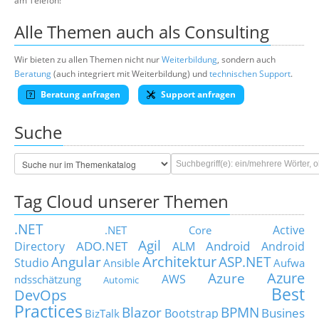
am Telefon!
Alle Themen auch als Consulting
Wir bieten zu allen Themen nicht nur
Weiterbildung
, sondern auch
Beratung
(auch integriert mit Weiterbildung) und
technischen Support
.
Beratung anfragen
Support anfragen
Suche
Tag Cloud unserer Themen
.NET
Active
.NET Core
Agil
ADO.NET
Android
Directory
ALM
Android
Architektur
Angular
ASP.NET
Studio
Ansible
Aufwa
Azure
Azure
AWS
ndsschätzung
Automic
Best
DevOps
Practices
Blazor
BPMN
Busines
Bootstrap
BizTalk