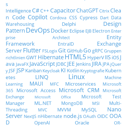
s
C#
Capacitor
ChatGPT
Clea
Intelligence
C++
Citrix
Copilot
n Code
Cypress
CSS
Data
Cordova
Dart
Design
Delphi
Warehousing
DevOps
Pattern
Docker
Eclipse
Electron
EJB
Enter
Entity
prise Architect
Framework
Exchange
EntraID
Flutter
Git
Go
Server
GitHub
gRPC
FSLogix
Gruppen
HTML5
Hibernate
IIS
J
GWT
HyperV
iOS
richtlinien
JavaScript
ava
JEE
JIRA
JDBC
Jenkins
JPA
JavaFX
jQuer
JSP
KI
JSF
Kanban
Kotlin
Kubern
y
Keycloak
Kryptografie
Linux
LINQ
etes
Machine
MAUI
Microservices
Learning
MFC
Microsoft
Microsoft CRM
Microsoft Access
365
Microsoft
Microsoft Test
Exchange
Microsoft Office
ML.NET
Manager
MongoDB
Multi-
MSI
Nano
MySQL
Threading
MVVM
MVC
Server
node.js
OOA
nHibernate
OIDC
NextJS
OAuth
D
Oracle
OpenAI
OR-