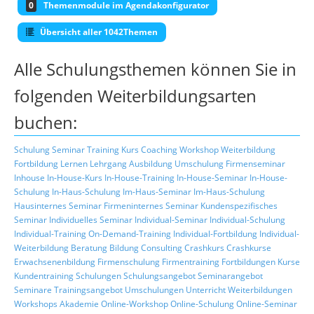
0
Themenmodule im Agendakonfigurator
Übersicht aller 1042Themen
Alle Schulungsthemen können Sie in
folgenden Weiterbildungsarten
buchen:
Schulung
Seminar
Training
Kurs
Coaching
Workshop
Weiterbildung
Fortbildung
Lernen
Lehrgang
Ausbildung
Umschulung
Firmenseminar
Inhouse
In-House-Kurs
In-House-Training
In-House-Seminar
In-House-
Schulung
In-Haus-Schulung
Im-Haus-Seminar
Im-Haus-Schulung
Hausinternes Seminar
Firmeninternes Seminar
Kundenspezifisches
Seminar
Individuelles Seminar
Individual-Seminar
Individual-Schulung
Individual-Training
On-Demand-Training
Individual-Fortbildung
Individual-
Weiterbildung
Beratung
Bildung
Consulting
Crashkurs
Crashkurse
Erwachsenenbildung
Firmenschulung
Firmentraining
Fortbildungen
Kurse
Kundentraining
Schulungen
Schulungsangebot
Seminarangebot
Seminare
Trainingsangebot
Umschulungen
Unterricht
Weiterbildungen
Workshops
Akademie
Online-Workshop
Online-Schulung
Online-Seminar