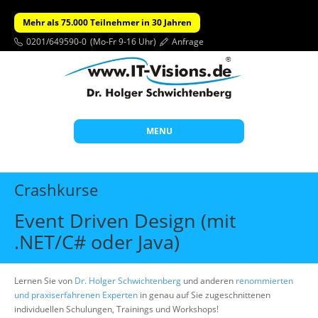
Mehr als 75.000 Teilnehmer in 30 Jahren
0201/649590-0
(Mo-Fr 9-16 Uhr)
Anfrage
MENU
Start
Crashkurse
Themen
Event Driven Design (mit
Beratung
.NET/C# oder Java)
Individuelle Schulungen
Offene Seminare
Lernen Sie von
Dr. Holger Schwichtenberg
und anderen
renommierten
und praxiserfahrenen Experten
in genau auf Sie zugeschnittenen
Wissen
individuellen Schulungen, Trainings und Workshops!