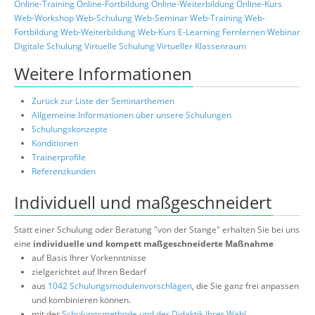
Online-Training
Online-Fortbildung
Online-Weiterbildung
Online-Kurs
Web-Workshop
Web-Schulung
Web-Seminar
Web-Training
Web-
Fortbildung
Web-Weiterbildung
Web-Kurs
E-Learning
Fernlernen
Webinar
Digitale Schulung
Virtuelle Schulung
Virtueller Klassenraum
Weitere Informationen
Zurück zur Liste der Seminarthemen
Allgemeine Informationen über unsere Schulungen
Schulungskonzepte
Konditionen
Trainerprofile
Referenzkunden
Individuell und maßgeschneidert
Statt einer Schulung oder Beratung "von der Stange" erhalten Sie bei uns
eine
individuelle und kompett maßgeschneiderte Maßnahme
auf Basis Ihrer Vorkenntnisse
zielgerichtet auf Ihren Bedarf
aus
1042 Schulungsmodulenvorschlägen
, die Sie ganz frei anpassen
und kombinieren können.
mit der
Schulungsmethode und der Didaktik Ihrer Wahl