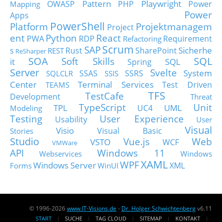
Pattern
Playwright
OWASP
PHP
Power
Mapping
Power
Apps
PowerShell
Platform
Projektmanagem
Project
ent
Python
React
PWA
RDP
Requirement
Refactoring
Scrum
SAP
Sicherhe
s
Rust
SharePoint
REST
ReSharper
SOA
SQL
Soft Skills
it
SQL
Spring
Server
Svelte
System
SSAS
SSRS
SQLCLR
SSIS
Center
Terminal Services
Test Driven
TEAMS
TFS
TestCafe
Development
Threat
TypeScript
Unit
TPL
UML
UC4
Modeling
Testing
User Experience
Usability
User
Visual
Visio
Visual Basic
Stories
Studio
Vue.js
Web
VSTO
WCF
VMWare
API
Windows 11
Webservices
Windows
XAML
WPF
Windows Server
XML
Forms
WinUI
© 1996-2026
www.IT-Visions.de
-
Dr. Holger Schwichtenberg
v6.11
START
SUCHE
TAG CLOUD
SITEMAP
KONTAKT