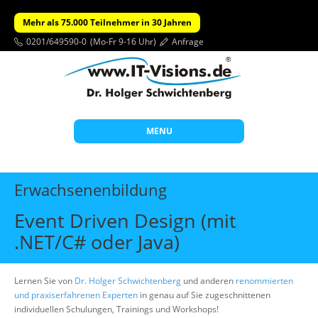
Mehr als 75.000 Teilnehmer in 30 Jahren
0201/649590-0
(Mo-Fr 9-16 Uhr)
Anfrage
MENU
Start
Erwachsenenbildung
Themen
Event Driven Design (mit
Beratung
.NET/C# oder Java)
Individuelle Schulungen
Offene Seminare
Lernen Sie von
Dr. Holger Schwichtenberg
und anderen
renommierten
und praxiserfahrenen Experten
in genau auf Sie zugeschnittenen
Wissen
individuellen Schulungen, Trainings und Workshops!