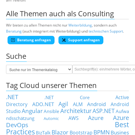
am Telefon!
Alle Themen auch als Consulting
Wir bieten zu allen Themen nicht nur
Weiterbildung
, sondern auch
Beratung
(auch integriert mit Weiterbildung) und
technischen Support
.
Beratung anfragen
Support anfragen
Suche
Tag Cloud unserer Themen
.NET
Active
.NET Core
Agil
ADO.NET
Android
Directory
ALM
Android
Architektur
Angular
ASP.NET
Studio
Ansible
Aufwa
Azure
Azure
AWS
ndsschätzung
Automic
Best
DevOps
Practices
Blazor
BPMN
Busines
Bootstrap
BizTalk