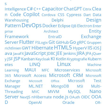
s
C#
Capacitor
ChatGPT
Clea
Intelligence
C++
Citrix
Copilot
n Code
Cypress
CSS
Data
Cordova
Dart
Design
Delphi
Warehousing
DevOps
Pattern
Docker
Eclipse
Electron
EJB
Enter
Entity
prise Architect
Framework
Exchange
EntraID
Flutter
Git
Go
Server
GitHub
gRPC
FSLogix
Gruppen
HTML5
Hibernate
IIS
J
GWT
HyperV
iOS
richtlinien
JavaScript
ava
JEE
JIRA
JDBC
Jenkins
JPA
JavaFX
jQuer
JSP
KI
JSF
Kanban
Kotlin
Kubern
y
Keycloak
Kryptografie
Linux
LINQ
etes
Machine
MAUI
Microservices
Learning
MFC
Microsoft
Microsoft CRM
Microsoft Access
365
Microsoft
Microsoft Test
Exchange
Microsoft Office
ML.NET
Manager
MongoDB
Multi-
MSI
Nano
MySQL
Threading
MVVM
MVC
Server
node.js
OOA
nHibernate
OIDC
NextJS
OAuth
D
Oracle
OpenAI
OR-