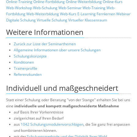
Online-Training
Online-Fortbildung
Online-Weiterbildung
Online-Kurs
Web-Workshop
Web-Schulung
Web-Seminar
Web-Training
Web-
Fortbildung
Web-Weiterbildung
Web-Kurs
E-Learning
Fernlernen
Webinar
Digitale Schulung
Virtuelle Schulung
Virtueller Klassenraum
Weitere Informationen
Zurück zur Liste der Seminarthemen
Allgemeine Informationen über unsere Schulungen
Schulungskonzepte
Konditionen
Trainerprofile
Referenzkunden
Individuell und maßgeschneidert
Statt einer Schulung oder Beratung "von der Stange" erhalten Sie bei uns
eine
individuelle und kompett maßgeschneiderte Maßnahme
auf Basis Ihrer Vorkenntnisse
zielgerichtet auf Ihren Bedarf
aus
1042 Schulungsmodulenvorschlägen
, die Sie ganz frei anpassen
und kombinieren können.
mit der
Schulungsmethode und der Didaktik Ihrer Wahl