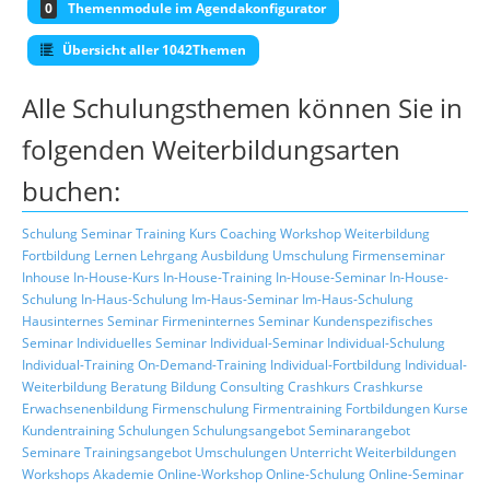
0
Themenmodule im Agendakonfigurator
Übersicht aller 1042Themen
Alle Schulungsthemen können Sie in
folgenden Weiterbildungsarten
buchen:
Schulung
Seminar
Training
Kurs
Coaching
Workshop
Weiterbildung
Fortbildung
Lernen
Lehrgang
Ausbildung
Umschulung
Firmenseminar
Inhouse
In-House-Kurs
In-House-Training
In-House-Seminar
In-House-
Schulung
In-Haus-Schulung
Im-Haus-Seminar
Im-Haus-Schulung
Hausinternes Seminar
Firmeninternes Seminar
Kundenspezifisches
Seminar
Individuelles Seminar
Individual-Seminar
Individual-Schulung
Individual-Training
On-Demand-Training
Individual-Fortbildung
Individual-
Weiterbildung
Beratung
Bildung
Consulting
Crashkurs
Crashkurse
Erwachsenenbildung
Firmenschulung
Firmentraining
Fortbildungen
Kurse
Kundentraining
Schulungen
Schulungsangebot
Seminarangebot
Seminare
Trainingsangebot
Umschulungen
Unterricht
Weiterbildungen
Workshops
Akademie
Online-Workshop
Online-Schulung
Online-Seminar