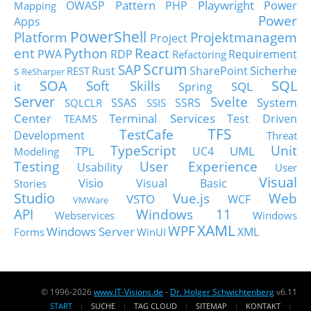
Pattern
Playwright
OWASP
PHP
Power
Mapping
Power
Apps
PowerShell
Platform
Projektmanagem
Project
ent
Python
React
PWA
RDP
Requirement
Refactoring
Scrum
SAP
Sicherhe
s
Rust
SharePoint
REST
ReSharper
SOA
SQL
Soft Skills
it
SQL
Spring
Server
Svelte
System
SSAS
SSRS
SQLCLR
SSIS
Center
Terminal Services
Test Driven
TEAMS
TFS
TestCafe
Development
Threat
TypeScript
Unit
TPL
UML
UC4
Modeling
Testing
User Experience
Usability
User
Visual
Visio
Visual Basic
Stories
Studio
Vue.js
Web
VSTO
WCF
VMWare
API
Windows 11
Webservices
Windows
XAML
WPF
Windows Server
XML
Forms
WinUI
© 1996-2026
www.IT-Visions.de
-
Dr. Holger Schwichtenberg
v6.11
START
SUCHE
TAG CLOUD
SITEMAP
KONTAKT