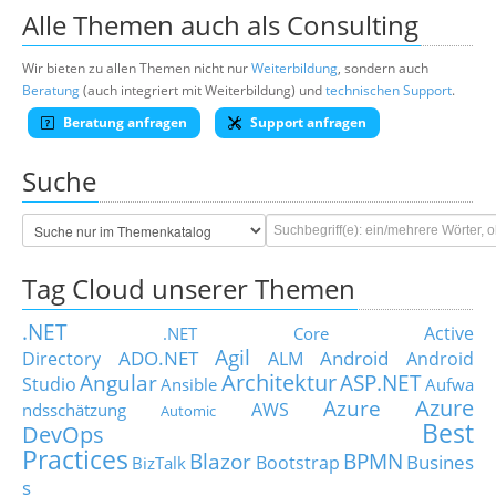
Alle Themen auch als Consulting
Wir bieten zu allen Themen nicht nur
Weiterbildung
, sondern auch
Beratung
(auch integriert mit Weiterbildung) und
technischen Support
.
Beratung anfragen
Support anfragen
Suche
Tag Cloud unserer Themen
.NET
Active
.NET Core
Agil
ADO.NET
Android
Directory
ALM
Android
Architektur
Angular
ASP.NET
Studio
Ansible
Aufwa
Azure
Azure
AWS
ndsschätzung
Automic
Best
DevOps
Practices
Blazor
BPMN
Busines
Bootstrap
BizTalk
s