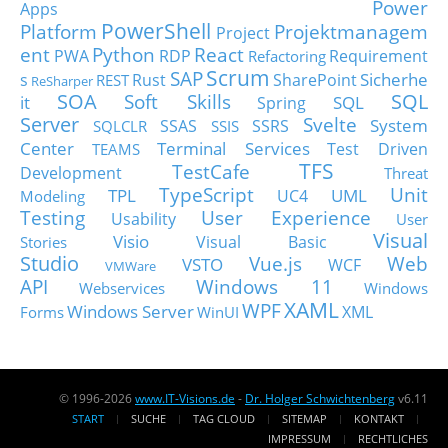
Power
Apps
PowerShell
Platform
Projektmanagem
Project
ent
Python
React
PWA
RDP
Requirement
Refactoring
Scrum
SAP
Sicherhe
s
Rust
SharePoint
REST
ReSharper
SOA
SQL
Soft Skills
it
SQL
Spring
Server
Svelte
System
SSAS
SSRS
SQLCLR
SSIS
Center
Terminal Services
Test Driven
TEAMS
TFS
TestCafe
Development
Threat
TypeScript
Unit
TPL
UML
UC4
Modeling
Testing
User Experience
Usability
User
Visual
Visio
Visual Basic
Stories
Studio
Vue.js
Web
VSTO
WCF
VMWare
API
Windows 11
Webservices
Windows
XAML
WPF
Windows Server
XML
Forms
WinUI
© 1996-2026
www.IT-Visions.de
-
Dr. Holger Schwichtenberg
v6.11
START
SUCHE
TAG CLOUD
SITEMAP
KONTAKT
IMPRESSUM
RECHTLICHES