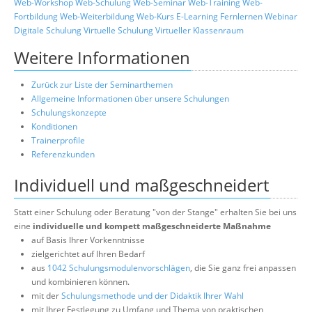
Web-Workshop
Web-Schulung
Web-Seminar
Web-Training
Web-
Fortbildung
Web-Weiterbildung
Web-Kurs
E-Learning
Fernlernen
Webinar
Digitale Schulung
Virtuelle Schulung
Virtueller Klassenraum
Weitere Informationen
Zurück zur Liste der Seminarthemen
Allgemeine Informationen über unsere Schulungen
Schulungskonzepte
Konditionen
Trainerprofile
Referenzkunden
Individuell und maßgeschneidert
Statt einer Schulung oder Beratung "von der Stange" erhalten Sie bei uns
eine
individuelle und kompett maßgeschneiderte Maßnahme
auf Basis Ihrer Vorkenntnisse
zielgerichtet auf Ihren Bedarf
aus
1042 Schulungsmodulenvorschlägen
, die Sie ganz frei anpassen
und kombinieren können.
mit der
Schulungsmethode und der Didaktik Ihrer Wahl
mit Ihrer Festlegung zu Umfang und Thema von praktischen