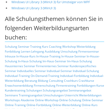
Windows UI Library 3 (WinUI 3) für Umsteiger von WPF
Windows UI Library 3 (WinUI 3)
Alle Schulungsthemen können Sie in
folgenden Weiterbildungsarten
buchen:
Schulung
Seminar
Training
Kurs
Coaching
Workshop
Weiterbildung
Fortbildung
Lernen
Lehrgang
Ausbildung
Umschulung
Firmenseminar
Inhouse
In-House-Kurs
In-House-Training
In-House-Seminar
In-House-
Schulung
In-Haus-Schulung
Im-Haus-Seminar
Im-Haus-Schulung
Hausinternes Seminar
Firmeninternes Seminar
Kundenspezifisches
Seminar
Individuelles Seminar
Individual-Seminar
Individual-Schulung
Individual-Training
On-Demand-Training
Individual-Fortbildung
Individual-
Weiterbildung
Beratung
Bildung
Consulting
Crashkurs
Crashkurse
Erwachsenenbildung
Firmenschulung
Firmentraining
Fortbildungen
Kurse
Kundentraining
Schulungen
Schulungsangebot
Seminarangebot
Seminare
Trainingsangebot
Umschulungen
Unterricht
Weiterbildungen
Workshops
Akademie
Online-Workshop
Online-Schulung
Online-Seminar
Online-Training
Online-Fortbildung
Online-Weiterbildung
Online-Kurs