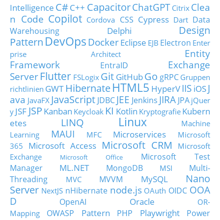
C#
Capacitor
ChatGPT
Clea
Intelligence
C++
Citrix
Copilot
n Code
Cypress
CSS
Data
Cordova
Dart
Design
Delphi
Warehousing
DevOps
Pattern
Docker
Eclipse
Electron
EJB
Enter
Entity
prise Architect
Framework
Exchange
EntraID
Flutter
Git
Go
Server
GitHub
gRPC
FSLogix
Gruppen
HTML5
Hibernate
IIS
J
GWT
HyperV
iOS
richtlinien
JavaScript
ava
JEE
JIRA
JDBC
Jenkins
JPA
JavaFX
jQuer
JSP
KI
JSF
Kanban
Kotlin
Kubern
y
Keycloak
Kryptografie
Linux
LINQ
etes
Machine
MAUI
Microservices
Learning
MFC
Microsoft
Microsoft CRM
Microsoft Access
365
Microsoft
Microsoft Test
Exchange
Microsoft Office
ML.NET
Manager
MongoDB
Multi-
MSI
Nano
MySQL
Threading
MVVM
MVC
Server
node.js
OOA
nHibernate
OIDC
NextJS
OAuth
D
Oracle
OpenAI
OR-
Pattern
Playwright
OWASP
PHP
Power
Mapping