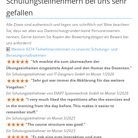
Schulungsteilnehmern bei uns sehr
gefallen
Alle Zitate sind authentisch und liegen uns schriftlich vor! Bitte beachten
Sie, dass wir aber aus Datenschutzgründen keine Personennamen
nennen. Gerne können Sie Kopien der Bewertungsbögen als Beweis bei
uns anfordern!
Weitere 9274 Teilnehmerstimmen zu unseren Schulungs- und
Beratungsmaßnahmen
"
Ich mochte die zum überwachen der
Übungseinheiten eingesetzte Ampel und den Humor des Dozenten.
"
Ein Schulungsteilnehmer von IT-Designers GmbH im Monat 1/2026
"
Sehr gut war immer die Abklärung für das weitere
Vorgehen.
"
Ein Schulungsteilnehmer von EXAPT Systemtechnik GmbH im Monat 5/2026
"
I very much liked the repetitions after the exercises and
in the morning from the day before. This makes it easier to
remember stuff.
"
Ein Schulungsteilnehmer im Monat 3/2025
"
The course structure was good.
"
Ein Schulungsteilnehmer im Monat 5/2025
"
Es gab eine gute Interaktion und gute