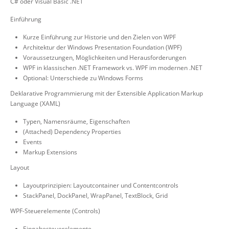
C# oder Visual Basic .NET
Einführung
Kurze Einführung zur Historie und den Zielen von WPF
Architektur der Windows Presentation Foundation (WPF)
Voraussetzungen, Möglichkeiten und Herausforderungen
WPF in klassischen .NET Framework vs. WPF im modernen .NET
Optional: Unterschiede zu Windows Forms
Deklarative Programmierung mit der Extensible Application Markup
Language (XAML)
Typen, Namensräume, Eigenschaften
(Attached) Dependency Properties
Events
Markup Extensions
Layout
Layoutprinzipien: Layoutcontainer und Contentcontrols
StackPanel, DockPanel, WrapPanel, TextBlock, Grid
WPF-Steuerelemente (Controls)
Eingabesteuerelemente