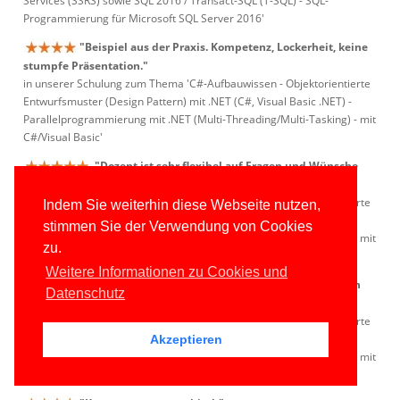
Services (SSRS) sowie SQL 2016 / Transact-SQL (T-SQL) - SQL-
Programmierung für Microsoft SQL Server 2016'
"Beispiel aus der Praxis. Kompetenz, Lockerheit, keine
stumpfe Präsentation."
in unserer Schulung zum Thema 'C#-Aufbauwissen - Objektorientierte
Entwurfsmuster (Design Pattern) mit .NET (C#, Visual Basic .NET) -
Parallelprogrammierung mit .NET (Multi-Threading/Multi-Tasking) - mit
C#/Visual Basic'
"Dozent ist sehr flexibel auf Fragen und Wünsche
aus dem Auditorium eingegangen."
in unserer Schulung zum Thema 'C#-Aufbauwissen - Objektorientierte
Indem Sie weiterhin diese Webseite nutzen,
Entwurfsmuster (Design Pattern) mit .NET (C#, Visual Basic .NET) -
stimmen Sie der Verwendung von Cookies
Parallelprogrammierung mit .NET (Multi-Threading/Multi-Tasking) - mit
zu.
C#/Visual Basic'
Weitere Informationen zu Cookies und
"Herr Kansy ist sehr individuell auf unsere Fragen
Datenschutz
und Probleme eingegangen."
in unserer Schulung zum Thema 'C#-Aufbauwissen - Objektorientierte
Entwurfsmuster (Design Pattern) mit .NET (C#, Visual Basic .NET) -
Akzeptieren
Parallelprogrammierung mit .NET (Multi-Threading/Multi-Tasking) - mit
C#/Visual Basic'