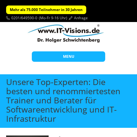
Mehr als 75.000 Teilnehmer in 30 Jahren
0201/649590-0
(Mo-Fr 9-16 Uhr)
Anfrage
MENU
Start
Unsere Top-Experten: Die
Themen
besten und renommiertesten
Trainer und Berater für
Beratung
Softwareentwicklung und IT-
Individuelle Schulungen
Infrastruktur
Offene Seminare
Wissen