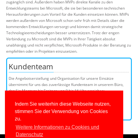
zugänglich sind. Außerdem haben MVPs direkte Kanäle zu den
Entwicklungsteams bei Microsoft, die sie bei besonderen technischen
Herausforderungen zum Vorteil für die Kunden einsetzen können. MVPs
werden außerdem von Microsoft schon sehr früh mit Details über die
kommenden Entwicklungen versorgt und können damit strategische
Technologieentscheidungen besser unterstützen. Trotz der engen
Verbindung zu Microsoft sind die MVPs in Ihrer Tätigkeit absolut
unabhängig und nicht verpflichtet, Microsoft-Produkte in der Beratung zu
empfehlen oder in Projekten einzusetzen.
Kundenteam
Die Angebotserstellung und Organisation für unsere Einsätze
übernimmt für uns das zuverlässige Kundenteam in unserem Büro,
das Sie Montags bis Freitags von 9 bis 16 Uhr erreichen:
Telefon: 0201/649590-0
E-Mail:
Indem Sie weiterhin diese Webseite nutzen,
stimmen Sie der Verwendung von Cookies
Kundenteammitglieder
zu.
Weitere Informationen zu Cookies und
Datenschutz