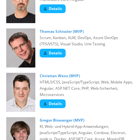
Details
Thomas Schissler (MVP)
Scrum, Kanban, ALM, DevOps, Azure DevOps
(TFS/VSTS), Visual Studio, Unit Testing
Details
Christian Wenz (MVP)
HTML5/CSS, JavaScript/TypeScript, Web, Mobile Apps,
Angular, ASP.NET Core, PHP, Web-Sicherheit,
Microservices
Details
Gregor Biswanger (MVP)
KI, Web- und Hybrid-App-Anwendungen,
JavaScript/TypeScript, Angular, Cordova, Electron,
node.js, Docker, ASP.NET Core, Azure, MongoDB,