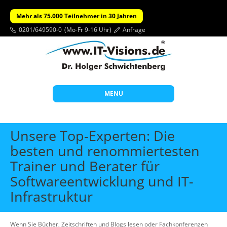
Mehr als 75.000 Teilnehmer in 30 Jahren
0201/649590-0
(Mo-Fr 9-16 Uhr)
Anfrage
MENU
Start
Unsere Top-Experten: Die
Themen
besten und renommiertesten
Trainer und Berater für
Beratung
Softwareentwicklung und IT-
Individuelle Schulungen
Infrastruktur
Offene Seminare
Wissen
Wenn Sie Bücher, Zeitschriften und Blogs lesen oder Fachkonferenzen