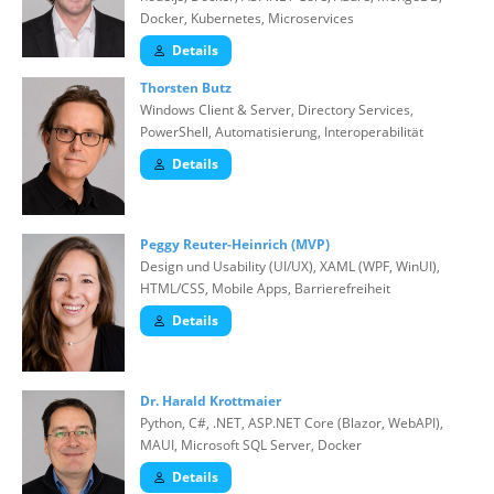
Docker, Kubernetes, Microservices
Details
Thorsten Butz
Windows Client & Server, Directory Services,
PowerShell, Automatisierung, Interoperabilität
Details
Peggy Reuter-Heinrich (MVP)
Design und Usability (UI/UX), XAML (WPF, WinUI),
HTML/CSS, Mobile Apps, Barrierefreiheit
Details
Dr. Harald Krottmaier
Python, C#, .NET, ASP.NET Core (Blazor, WebAPI),
MAUI, Microsoft SQL Server, Docker
Details