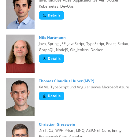
Java, Microservices, Application Server, Docker,
Kubernetes, DevOps
Details
Nils Hartmann
Java, Spring, JEE, JavaScript, TypeScript, React, Redux,
GraphQL, NodeJS, Git, Jenkins, Docker
Details
Thomas Claudius Huber (MVP)
XAML, TypeScript und Angular sowie Microsoft Azure
Details
Christian Giesswein
.NET, C#, WPF, Prism, LINQ, ASP.NET Core, Entity
Framework Core, Angular