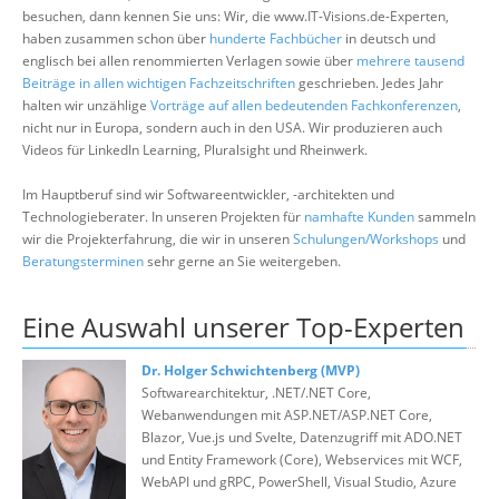
Über uns
besuchen, dann kennen Sie uns: Wir, die www.IT-Visions.de-Experten,
haben zusammen schon über
hunderte Fachbücher
in deutsch und
Suche
englisch bei allen renommierten Verlagen sowie über
mehrere tausend
Beiträge in allen wichtigen Fachzeitschriften
geschrieben. Jedes Jahr
halten wir unzählige
Vorträge auf allen bedeutenden Fachkonferenzen
,
nicht nur in Europa, sondern auch in den USA. Wir produzieren auch
Videos für LinkedIn Learning, Pluralsight und Rheinwerk.
Im Hauptberuf sind wir Softwareentwickler, -architekten und
Technologieberater. In unseren Projekten für
namhafte Kunden
sammeln
wir die Projekterfahrung, die wir in unseren
Schulungen/Workshops
und
Beratungsterminen
sehr gerne an Sie weitergeben.
Eine Auswahl unserer Top-Experten
Dr. Holger Schwichtenberg (MVP)
Softwarearchitektur, .NET/.NET Core,
Webanwendungen mit ASP.NET/ASP.NET Core,
Blazor, Vue.js und Svelte, Datenzugriff mit ADO.NET
und Entity Framework (Core), Webservices mit WCF,
WebAPI und gRPC, PowerShell, Visual Studio, Azure