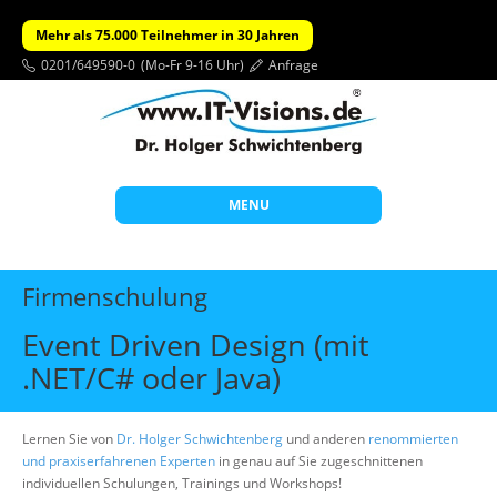
Mehr als 75.000 Teilnehmer in 30 Jahren
0201/649590-0
(Mo-Fr 9-16 Uhr)
Anfrage
MENU
Start
Firmenschulung
Themen
Event Driven Design (mit
Beratung
.NET/C# oder Java)
Individuelle Schulungen
Offene Seminare
Lernen Sie von
Dr. Holger Schwichtenberg
und anderen
renommierten
und praxiserfahrenen Experten
in genau auf Sie zugeschnittenen
Wissen
individuellen Schulungen, Trainings und Workshops!