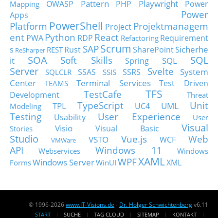
Pattern
Playwright
OWASP
PHP
Power
Mapping
Power
Apps
PowerShell
Platform
Projektmanagem
Project
ent
Python
React
PWA
RDP
Requirement
Refactoring
Scrum
SAP
Sicherhe
s
Rust
SharePoint
REST
ReSharper
SOA
SQL
Soft Skills
it
SQL
Spring
Server
Svelte
System
SSAS
SSRS
SQLCLR
SSIS
Center
Terminal Services
Test Driven
TEAMS
TFS
TestCafe
Development
Threat
TypeScript
Unit
TPL
UML
UC4
Modeling
Testing
User Experience
Usability
User
Visual
Visio
Visual Basic
Stories
Studio
Vue.js
Web
VSTO
WCF
VMWare
API
Windows 11
Webservices
Windows
XAML
WPF
Windows Server
XML
Forms
WinUI
© 1996-2026
www.IT-Visions.de
-
Dr. Holger Schwichtenberg
v6.11
START
SUCHE
TAG CLOUD
SITEMAP
KONTAKT