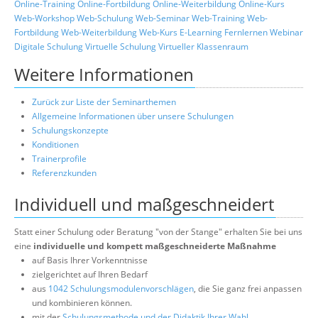
Online-Training
Online-Fortbildung
Online-Weiterbildung
Online-Kurs
Web-Workshop
Web-Schulung
Web-Seminar
Web-Training
Web-
Fortbildung
Web-Weiterbildung
Web-Kurs
E-Learning
Fernlernen
Webinar
Digitale Schulung
Virtuelle Schulung
Virtueller Klassenraum
Weitere Informationen
Zurück zur Liste der Seminarthemen
Allgemeine Informationen über unsere Schulungen
Schulungskonzepte
Konditionen
Trainerprofile
Referenzkunden
Individuell und maßgeschneidert
Statt einer Schulung oder Beratung "von der Stange" erhalten Sie bei uns
eine
individuelle und kompett maßgeschneiderte Maßnahme
auf Basis Ihrer Vorkenntnisse
zielgerichtet auf Ihren Bedarf
aus
1042 Schulungsmodulenvorschlägen
, die Sie ganz frei anpassen
und kombinieren können.
mit der
Schulungsmethode und der Didaktik Ihrer Wahl