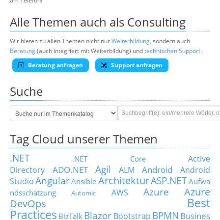
am Telefon!
Alle Themen auch als Consulting
Wir bieten zu allen Themen nicht nur
Weiterbildung
, sondern auch
Beratung
(auch integriert mit Weiterbildung) und
technischen Support
.
Beratung anfragen
Support anfragen
Suche
Tag Cloud unserer Themen
.NET
Active
.NET Core
Agil
ADO.NET
Android
Directory
ALM
Android
Architektur
Angular
ASP.NET
Studio
Ansible
Aufwa
Azure
Azure
AWS
ndsschätzung
Automic
Best
DevOps
Practices
Blazor
BPMN
Busines
Bootstrap
BizTalk