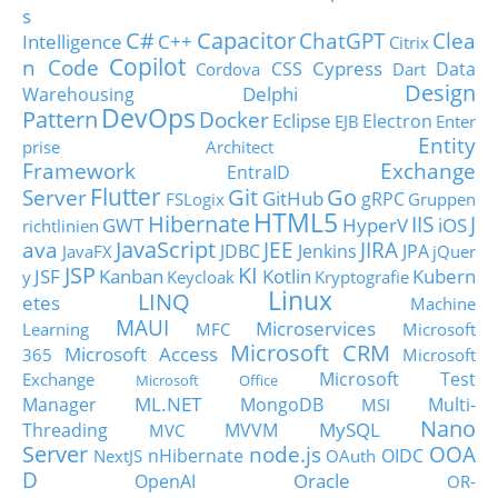
s
C#
Capacitor
ChatGPT
Clea
Intelligence
C++
Citrix
Copilot
n Code
Cypress
CSS
Data
Cordova
Dart
Design
Delphi
Warehousing
DevOps
Pattern
Docker
Eclipse
Electron
EJB
Enter
Entity
prise Architect
Framework
Exchange
EntraID
Flutter
Git
Go
Server
GitHub
gRPC
FSLogix
Gruppen
HTML5
Hibernate
IIS
J
GWT
HyperV
iOS
richtlinien
JavaScript
ava
JEE
JIRA
JDBC
Jenkins
JPA
JavaFX
jQuer
JSP
KI
JSF
Kanban
Kotlin
Kubern
y
Keycloak
Kryptografie
Linux
LINQ
etes
Machine
MAUI
Microservices
Learning
MFC
Microsoft
Microsoft CRM
Microsoft Access
365
Microsoft
Microsoft Test
Exchange
Microsoft Office
ML.NET
Manager
MongoDB
Multi-
MSI
Nano
MySQL
Threading
MVVM
MVC
Server
node.js
OOA
nHibernate
OIDC
NextJS
OAuth
D
Oracle
OpenAI
OR-