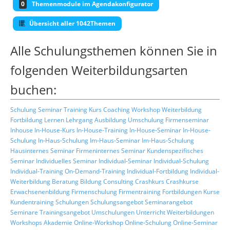
0
Themenmodule im Agendakonfigurator
Übersicht aller 1042Themen
Alle Schulungsthemen können Sie in
folgenden Weiterbildungsarten
buchen:
Schulung
Seminar
Training
Kurs
Coaching
Workshop
Weiterbildung
Fortbildung
Lernen
Lehrgang
Ausbildung
Umschulung
Firmenseminar
Inhouse
In-House-Kurs
In-House-Training
In-House-Seminar
In-House-
Schulung
In-Haus-Schulung
Im-Haus-Seminar
Im-Haus-Schulung
Hausinternes Seminar
Firmeninternes Seminar
Kundenspezifisches
Seminar
Individuelles Seminar
Individual-Seminar
Individual-Schulung
Individual-Training
On-Demand-Training
Individual-Fortbildung
Individual-
Weiterbildung
Beratung
Bildung
Consulting
Crashkurs
Crashkurse
Erwachsenenbildung
Firmenschulung
Firmentraining
Fortbildungen
Kurse
Kundentraining
Schulungen
Schulungsangebot
Seminarangebot
Seminare
Trainingsangebot
Umschulungen
Unterricht
Weiterbildungen
Workshops
Akademie
Online-Workshop
Online-Schulung
Online-Seminar