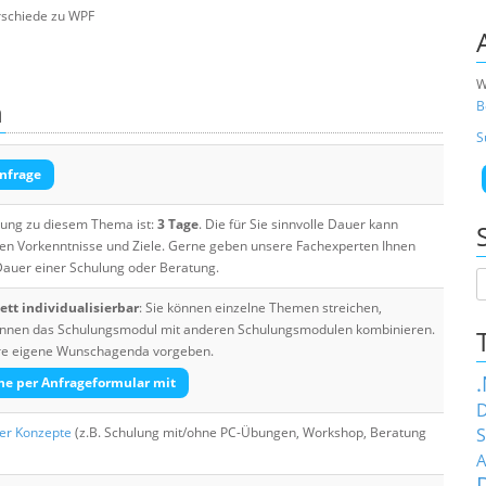
rschiede zu WPF
W
n
B
S
nfrage
ulung zu diesem Thema ist:
3 Tage
. Die für Sie sinnvolle Dauer kann
ten Vorkenntnisse und Ziele. Gerne geben unsere Fachexperten Ihnen
 Dauer einer Schulung oder Beratung.
tt individualisierbar
: Sie können einzelne Themen streichen,
 können das Schulungsmodul mit anderen Schulungsmodulen kombinieren.
Ihre eigene Wunschagenda vorgeben.
he per Anfrageformular mit
D
her Konzepte
(z.B. Schulung mit/ohne PC-Übungen, Workshop, Beratung
S
A