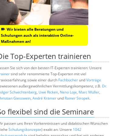
Wir bieten alle Beratungen und
Schulungen auch als interaktive Online-
Maßnahmen an!
Die Top-Experten trainieren
assen Sie sich von den besten IT-Experten trainieren: Unsere
rainer
sind sehr renommierte Top-Experten mit viel
raxixserfahrung sowie einer durch
Fachbücher
und
Vorträge
ewiesenen außergewöhnlichen Vermittlungskompetenz, z.B.
Dr.
olger Schwichtenberg
,
Uwe Ricken
,
Neno Loje
,
Marc Müller
,
hristian Giesswein
,
André Krämer
und
Rainer Stropek
.
So flexibel sind die Seminare
ir passen uns Ihren Vorkenntnissen und didaktischen Wünschen
siehe
Schulungskonzepte
) exakt an: Unsere
1042
chulungsmodule
sind beliebig anpassbar und frei mit anderen