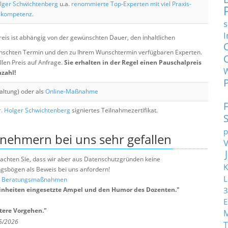
lger Schwichtenberg
u.a.
renommierte Top-Experten mit viel Praxis-
skompetenz
.
s
I
eis ist abhängig von der gewünschten Dauer, den inhaltlichen
chten Termin und den zu Ihrem Wunschtermin verfügbaren Experten.
llen Preis auf Anfrage.
Sie erhalten in der Regel einen Pauschalpreis
nzahl!
altung) oder als
Online-Maßnahme
. Holger Schwichtenberg
signiertes Teilnahmezertifikat.
p
lnehmern bei uns sehr gefallen
e beachten Sie, dass wir aber aus Datenschutzgründen keine
K
sbögen als Beweis bei uns anfordern!
L
nd Beratungsmaßnahmen
nheiten eingesetzte Ampel und den Humor des Dozenten.
"
3
E
tere Vorgehen.
"
 5/2026
T