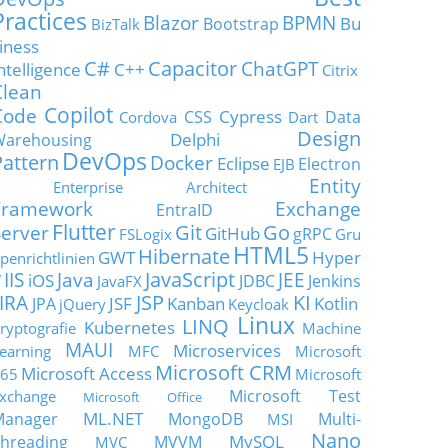
Practices
Blazor
BPMN
Bu
Bootstrap
BizTalk
iness
C#
Capacitor
ChatGPT
ntelligence
C++
Citrix
Clean
Copilot
Code
Cypress
CSS
Data
Cordova
Dart
Design
Delphi
Warehousing
DevOps
Pattern
Docker
Eclipse
Electron
EJB
Entity
Enterprise Architect
Framework
Exchange
EntraID
Flutter
Git
Go
Server
GitHub
gRPC
FSLogix
Gru
HTML5
Hibernate
GWT
Hyper
penrichtlinien
JavaScript
IIS
Java
JEE
V
iOS
JDBC
Jenkins
JavaFX
JSP
KI
JIRA
JSF
Kanban
Kotlin
JPA
jQuery
Keycloak
Linux
LINQ
Kubernetes
ryptografie
Machine
MAUI
Microservices
earning
MFC
Microsoft
Microsoft CRM
Microsoft Access
65
Microsoft
Microsoft Test
xchange
Microsoft Office
ML.NET
Manager
MongoDB
Multi-
MSI
Nano
MySQL
hreading
MVVM
MVC