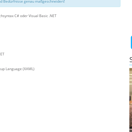
d Bedürfnisse genau maßgeschneidert!
hsyntax C# oder Visual Basic .NET
NET
rkup Language (XAML)