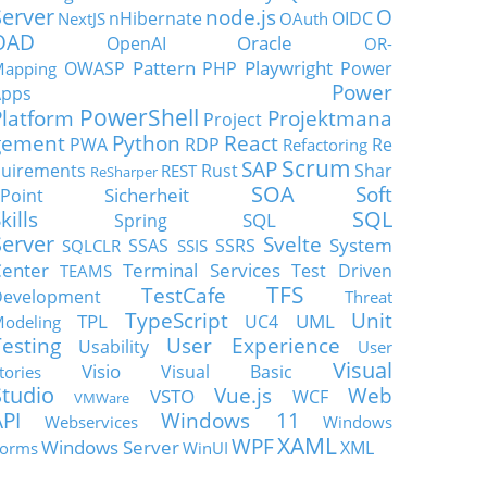
Server
node.js
O
nHibernate
OIDC
NextJS
OAuth
OAD
Oracle
OpenAI
OR-
Pattern
Playwright
OWASP
PHP
Power
apping
Power
Apps
PowerShell
Platform
Projektmana
Project
gement
Python
React
PWA
RDP
Re
Refactoring
Scrum
SAP
uirements
Rust
Shar
REST
ReSharper
SOA
Soft
Sicherheit
Point
SQL
kills
SQL
Spring
Server
Svelte
System
SSAS
SSRS
SQLCLR
SSIS
enter
Terminal Services
Test Driven
TEAMS
TFS
TestCafe
Development
Threat
TypeScript
Unit
TPL
UML
UC4
odeling
Testing
User Experience
Usability
User
Visual
Visio
Visual Basic
tories
Studio
Vue.js
Web
VSTO
WCF
VMWare
API
Windows 11
Webservices
Windows
XAML
WPF
Windows Server
XML
orms
WinUI