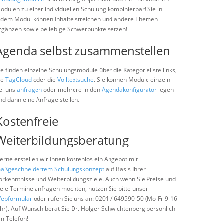
odulen zu einer individuellen Schulung kombinierbar! Sie in
edem Modul können Inhalte streichen und andere Themen
rgänzen sowie beliebige Schwerpunkte setzen!
Agenda selbst zusammenstellen
ie finden einzelne Schulungsmodule über die Kategorieliste links,
ie
TagCloud
oder die
Volltextsuche
. Sie können Module einzeln
ei uns
anfragen
oder mehrere in den
Agendakonfigurator
legen
nd dann eine Anfrage stellen.
Kostenfreie
Weiterbildungsberatung
erne erstellen wir Ihnen kostenlos ein Angebot mit
aßgeschneidertem Schulungskonzept
auf Basis Ihrer
orkenntnisse und Weiterbildungsziele. Auch wenn Sie Preise und
reie Termine anfragen möchten, nutzen Sie bitte unser
ebformular
oder rufen Sie uns an: 0201 / 649590-50 (Mo-Fr 9-16
hr). Auf Wunsch berät Sie Dr. Holger Schwichtenberg persönlich
m Telefon!