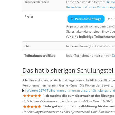
Trainer/Berater:
Lernen Sie von den Besten:
Dr. Ho
Know-how und hoher Vermittlung
Preis:
Preis auf Anfrage
Der Pr
Anpassungswünschen, dem gewüns
Sie erhalten daher einen iindvidue
für eine beliebige Teilnehmera
Ort:
In Ihrem Hause (In-House-Veranst
Teilnahmezertifikat:
Jeder Teilnehmer erhält ein von
Dr
Das hat bisherigen Schulungstei
Alle Zitate sind authentisch und liegen uns schriftlich vor! Bitt
Personennamen nennen. Gerne können Sie Kopien der Bewertung
Weitere 9274 Teilnehmerstimmen zu unseren Schulungs- u
"
Ich mochte die zum überwachen der Übungsei
Ein Schulungsteilnehmer von IT-Designers GmbH im Monat 1/2026
"
Sehr gut war immer die Abklärung für das wei
Ein Schulungsteilnehmer von EXAPT Systemtechnik GmbH im Monat