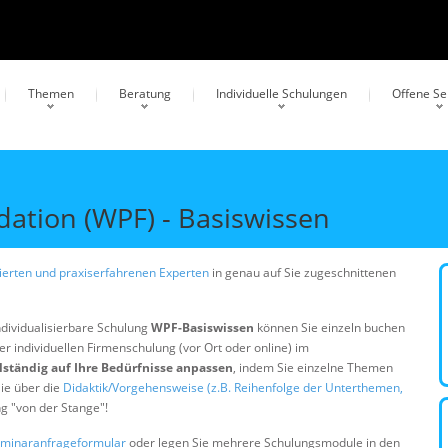
Themen
Beratung
Individuelle Schulungen
Offene S
ation (WPF) - Basiswissen
erten und praxiserfahrenen Experten
in genau auf Sie zugeschnittenen
ndividualisierbare Schulung
WPF-Basiswissen
können Sie einzeln buchen
er individuellen Firmenschulung (vor Ort oder online) im
lständig auf Ihre Bedürfnisse anpassen
, indem Sie einzelne Themen
ie über die
Didaktik/Vorgehensweise (z.B. Reihenfolge der Unterthemen,
ng "von der Stange"!
minaranfrageformular
oder legen Sie mehrere Schulungsmodule in den