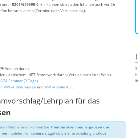
n unter
0201/649590-0
. Sie können sich zu den Inhalten auch von Dr.
efon beraten lassen (Termine nach Vereinbarung).
PF-Version durch.
S
er klassischem .NET Framework durch (Version nach Ihrer Wahl)
b
VVM-Seminar (3 Tage)
.
M
en
WPF-Aufbauwissen
und
WPF-Architektur
.
mmvorschlag/Lehrplan für das
sen
nseren Maßnahmen können Sie
Themen streichen, ergänzen und
hemenmodulen kombinieren. Egal ob Sie eine Schulung und/oder