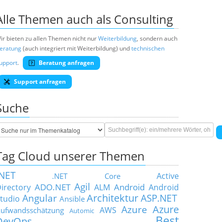
Alle Themen auch als Consulting
ir bieten zu allen Themen nicht nur
Weiterbildung
, sondern auch
eratung
(auch integriert mit Weiterbildung) und
technischen
upport
.
Beratung anfragen
Support anfragen
Suche
Tag Cloud unserer Themen
.NET
Active
.NET Core
Agil
ADO.NET
Android
irectory
ALM
Android
Architektur
Angular
ASP.NET
tudio
Ansible
Azure
Azure
AWS
ufwandsschätzung
Automic
Best
DevOps