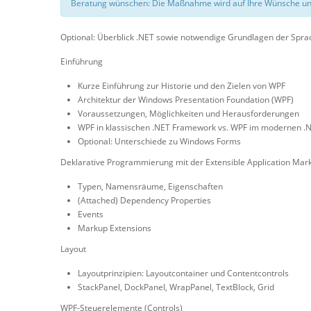
Beratung wünschen: Die Maßnahme wird auf Ihre Wünsche un
Optional: Überblick .NET sowie notwendige Grundlagen der Sprac
Einführung
Kurze Einführung zur Historie und den Zielen von WPF
Architektur der Windows Presentation Foundation (WPF)
Voraussetzungen, Möglichkeiten und Herausforderungen
WPF in klassischen .NET Framework vs. WPF im modernen .
Optional: Unterschiede zu Windows Forms
Deklarative Programmierung mit der Extensible Application Ma
Typen, Namensräume, Eigenschaften
(Attached) Dependency Properties
Events
Markup Extensions
Layout
Layoutprinzipien: Layoutcontainer und Contentcontrols
StackPanel, DockPanel, WrapPanel, TextBlock, Grid
WPF-Steuerelemente (Controls)