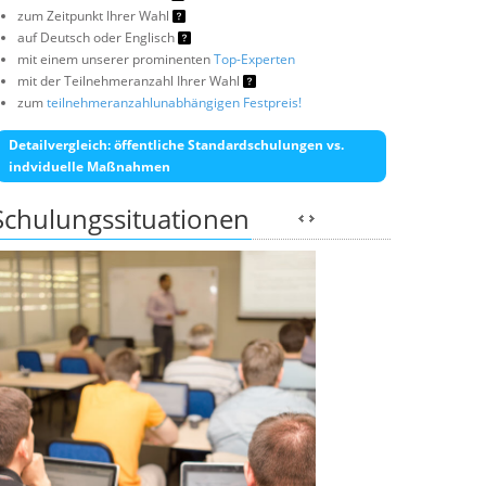
zum Zeitpunkt Ihrer Wahl
auf Deutsch oder Englisch
mit einem unserer prominenten
Top-Experten
mit der Teilnehmeranzahl Ihrer Wahl
zum
teilnehmeranzahlunabhängigen Festpreis!
Detailvergleich: öffentliche Standardschulungen vs.
indviduelle Maßnahmen
Schulungssituationen