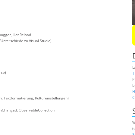
bugger, Hot Reload
/Unterschiede zu Visual Studio)
L
rce)
T
P
b
H
C
 Textformatierung, Kultureinstellungen)
onChanged, ObservableCollection
W
(
S