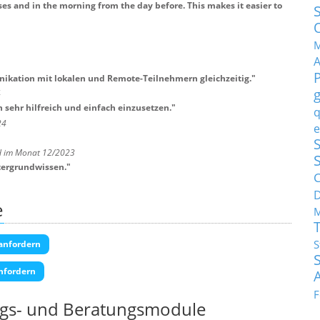
ises and in the morning from the day before. This makes it easier to
M
nikation mit lokalen und Remote-Teilnehmern gleichzeitig.
"
4
 sehr hilfreich und einfach einzusetzen.
"
q
24
e
S
H im Monat 12/2023
tergrundwissen.
"
C
e
M
S
anfordern
nfordern
F
ngs- und Beratungsmodule