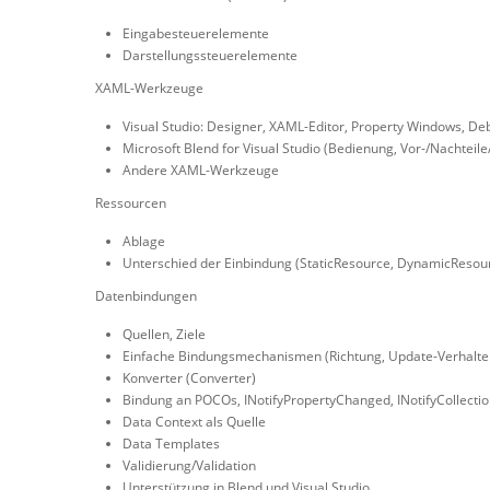
Eingabesteuerelemente
Darstellungssteuerelemente
XAML-Werkzeuge
Visual Studio: Designer, XAML-Editor, Property Windows, De
Microsoft Blend for Visual Studio (Bedienung, Vor-/Nachteile
Andere XAML-Werkzeuge
Ressourcen
Ablage
Unterschied der Einbindung (StaticResource, DynamicResou
Datenbindungen
Quellen, Ziele
Einfache Bindungsmechanismen (Richtung, Update-Verhalten,
Konverter (Converter)
Bindung an POCOs, INotifyPropertyChanged, INotifyCollecti
Data Context als Quelle
Data Templates
Validierung/Validation
Unterstützung in Blend und Visual Studio