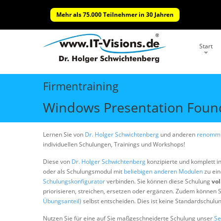
Mehr als 75.000 Teilnehmer in 30 Jahren
Start
Firmentraining
Windows Presentation Found
Lernen Sie von
Dr. Holger Schwichtenberg
und anderen
renommi
individuellen Schulungen, Trainings und Workshops!
Diese von
Dr. Holger Schwichtenberg
konzipierte und komplett i
oder als Schulungsmodul mit
beliebigen anderen Modulen
zu ein
Schulungskonfigurator
verbinden. Sie können diese Schulung
vol
priorisieren, streichen, ersetzen oder ergänzen. Zudem können S
Übungsanteil)
selbst entscheiden. Dies ist keine Standardschulu
Nutzen Sie für eine auf Sie maßgeschneiderte Schulung unser
Se