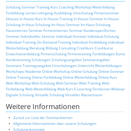
Schulung
Seminar
Training
Kurs
Coaching
Workshop
Weiterbildung
Fortbildung
Lernen
Lehrgang
Ausbildung
Umschulung
Firmenseminar
Inhouse
In-House-Kurs
In-House-Training
In-House-Seminar
In-House-
Schulung
In-Haus-Schulung
Im-Haus-Seminar
Im-Haus-Schulung
Hausinternes Seminar
Firmeninternes Seminar
Kundenspezifisches
Seminar
Individuelles Seminar
Individual-Seminar
Individual-Schulung
Individual-Training
On-Demand-Training
Individual-Fortbildung
Individual-
Weiterbildung
Beratung
Bildung
Consulting
Crashkurs
Crashkurse
Erwachsenenbildung
Firmenschulung
Firmentraining
Fortbildungen
Kurse
Kundentraining
Schulungen
Schulungsangebot
Seminarangebot
Seminare
Trainingsangebot
Umschulungen
Unterricht
Weiterbildungen
Workshops
Akademie
Online-Workshop
Online-Schulung
Online-Seminar
Online-Training
Online-Fortbildung
Online-Weiterbildung
Online-Kurs
Web-Workshop
Web-Schulung
Web-Seminar
Web-Training
Web-
Fortbildung
Web-Weiterbildung
Web-Kurs
E-Learning
Fernlernen
Webinar
Digitale Schulung
Virtuelle Schulung
Virtueller Klassenraum
Weitere Informationen
Zurück zur Liste der Seminarthemen
Allgemeine Informationen über unsere Schulungen
Schulungskonzepte