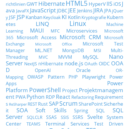
HTML5
Hibernate
IIS
J
GWT
HyperV
iOS
richtlinien
JavaScript
ava
JEE
JIRA
JDBC
Jenkins
JPA
JavaFX
jQuer
JSP
KI
JSF
Kanban
Kotlin
Kubern
y
Keycloak
Kryptografie
Linux
LINQ
etes
Machine
MAUI
Microservices
Learning
MFC
Microsoft
Microsoft CRM
Microsoft Access
365
Microsoft
Microsoft Test
Exchange
Microsoft Office
ML.NET
Manager
MongoDB
Multi-
MSI
Nano
MySQL
Threading
MVVM
MVC
Server
node.js
OOA
nHibernate
OIDC
NextJS
OAuth
D
Oracle
OpenAI
OR-
Pattern
Playwright
OWASP
PHP
Power
Mapping
Power
Apps
PowerShell
Platform
Projektmanagem
Project
ent
Python
React
PWA
RDP
Requirement
Refactoring
Scrum
SAP
Sicherhe
s
Rust
SharePoint
REST
ReSharper
SOA
SQL
Soft Skills
it
SQL
Spring
Server
Svelte
System
SSAS
SSRS
SQLCLR
SSIS
Center
Terminal Services
Test Driven
TEAMS