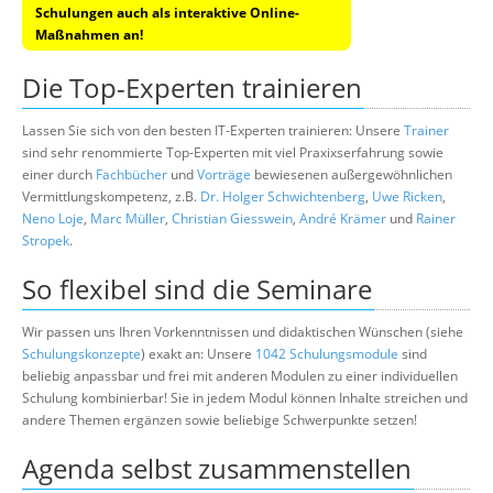
Schulungen auch als interaktive Online-
Maßnahmen an!
Die Top-Experten trainieren
Lassen Sie sich von den besten IT-Experten trainieren: Unsere
Trainer
sind sehr renommierte Top-Experten mit viel Praxixserfahrung sowie
einer durch
Fachbücher
und
Vorträge
bewiesenen außergewöhnlichen
Vermittlungskompetenz, z.B.
Dr. Holger Schwichtenberg
,
Uwe Ricken
,
Neno Loje
,
Marc Müller
,
Christian Giesswein
,
André Krämer
und
Rainer
Stropek
.
So flexibel sind die Seminare
Wir passen uns Ihren Vorkenntnissen und didaktischen Wünschen (siehe
Schulungskonzepte
) exakt an: Unsere
1042 Schulungsmodule
sind
beliebig anpassbar und frei mit anderen Modulen zu einer individuellen
Schulung kombinierbar! Sie in jedem Modul können Inhalte streichen und
andere Themen ergänzen sowie beliebige Schwerpunkte setzen!
Agenda selbst zusammenstellen