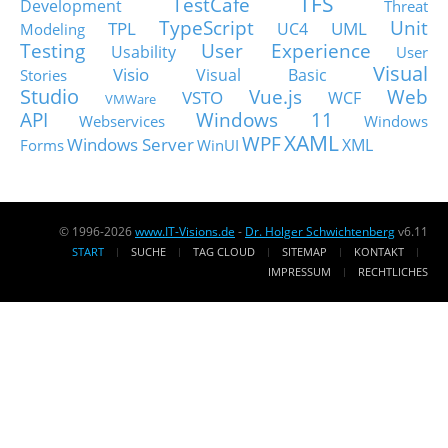
TFS
TestCafe
Development
Threat
TypeScript
Unit
TPL
UML
UC4
Modeling
Testing
User Experience
Usability
User
Visual
Visio
Visual Basic
Stories
Studio
Vue.js
Web
VSTO
WCF
VMWare
API
Windows 11
Webservices
Windows
XAML
WPF
Windows Server
XML
Forms
WinUI
© 1996-2026
www.IT-Visions.de
-
Dr. Holger Schwichtenberg
v6.11
START
SUCHE
TAG CLOUD
SITEMAP
KONTAKT
IMPRESSUM
RECHTLICHES