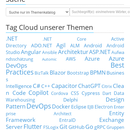
Tag Cloud unserer Themen
.NET
Active
.NET Core
Agil
ADO.NET
Android
Directory
ALM
Android
Architektur
Angular
ASP.NET
Studio
Ansible
Aufwa
Azure
Azure
AWS
ndsschätzung
Automic
Best
DevOps
Practices
Blazor
BPMN
Busines
Bootstrap
BizTalk
s
C#
Capacitor
ChatGPT
Clea
Intelligence
C++
Citrix
Copilot
n Code
Cypress
CSS
Data
Cordova
Dart
Design
Delphi
Warehousing
DevOps
Pattern
Docker
Eclipse
Electron
EJB
Enter
Entity
prise Architect
Framework
Exchange
EntraID
Flutter
Git
Go
Server
GitHub
gRPC
FSLogix
Gruppen