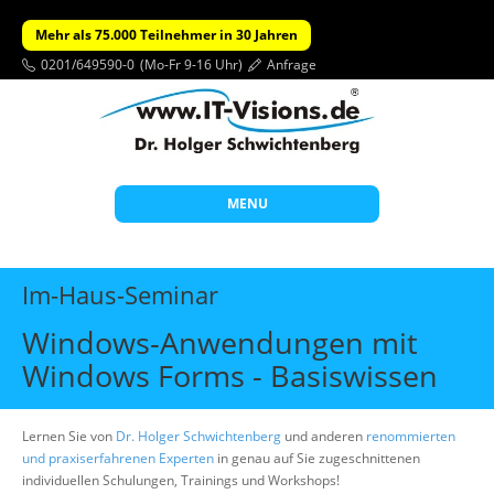
Mehr als 75.000 Teilnehmer in 30 Jahren
0201/649590-0
(Mo-Fr 9-16 Uhr)
Anfrage
MENU
Start
Im-Haus-Seminar
Themen
Windows-Anwendungen mit
Beratung
Windows Forms - Basiswissen
Individuelle Schulungen
Offene Seminare
Lernen Sie von
Dr. Holger Schwichtenberg
und anderen
renommierten
und praxiserfahrenen Experten
in genau auf Sie zugeschnittenen
Wissen
individuellen Schulungen, Trainings und Workshops!