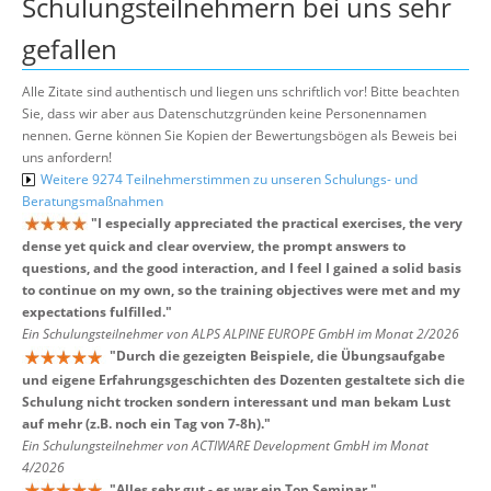
Schulungsteilnehmern bei uns sehr
gefallen
Alle Zitate sind authentisch und liegen uns schriftlich vor! Bitte beachten
Sie, dass wir aber aus Datenschutzgründen keine Personennamen
nennen. Gerne können Sie Kopien der Bewertungsbögen als Beweis bei
uns anfordern!
Weitere 9274 Teilnehmerstimmen zu unseren Schulungs- und
Beratungsmaßnahmen
"
I especially appreciated the practical exercises, the very
dense yet quick and clear overview, the prompt answers to
questions, and the good interaction, and I feel I gained a solid basis
to continue on my own, so the training objectives were met and my
expectations fulfilled.
"
Ein Schulungsteilnehmer von ALPS ALPINE EUROPE GmbH im Monat 2/2026
"
Durch die gezeigten Beispiele, die Übungsaufgabe
und eigene Erfahrungsgeschichten des Dozenten gestaltete sich die
Schulung nicht trocken sondern interessant und man bekam Lust
auf mehr (z.B. noch ein Tag von 7-8h).
"
Ein Schulungsteilnehmer von ACTIWARE Development GmbH im Monat
4/2026
"
Alles sehr gut - es war ein Top Seminar.
"