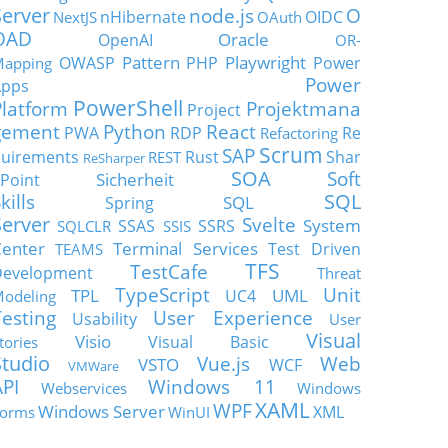
Server
node.js
O
nHibernate
OIDC
NextJS
OAuth
OAD
Oracle
OpenAI
OR-
Pattern
Playwright
OWASP
PHP
Power
apping
Power
Apps
PowerShell
Platform
Projektmana
Project
gement
Python
React
PWA
RDP
Re
Refactoring
Scrum
SAP
uirements
Rust
Shar
REST
ReSharper
SOA
Soft
Sicherheit
Point
SQL
kills
SQL
Spring
Server
Svelte
System
SSAS
SSRS
SQLCLR
SSIS
enter
Terminal Services
Test Driven
TEAMS
TFS
TestCafe
Development
Threat
TypeScript
Unit
TPL
UML
UC4
odeling
Testing
User Experience
Usability
User
Visual
Visio
Visual Basic
tories
Studio
Vue.js
Web
VSTO
WCF
VMWare
API
Windows 11
Webservices
Windows
XAML
WPF
Windows Server
XML
orms
WinUI