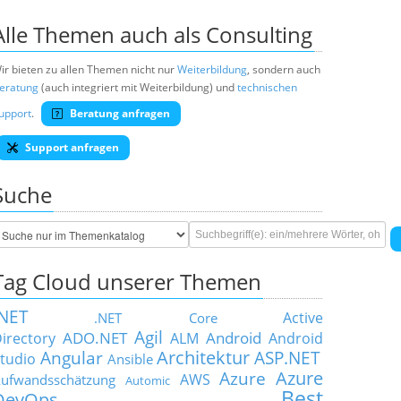
Alle Themen auch als Consulting
ir bieten zu allen Themen nicht nur
Weiterbildung
, sondern auch
eratung
(auch integriert mit Weiterbildung) und
technischen
upport
.
Beratung anfragen
Support anfragen
Suche
Tag Cloud unserer Themen
.NET
Active
.NET Core
Agil
ADO.NET
Android
irectory
ALM
Android
Architektur
Angular
ASP.NET
tudio
Ansible
Azure
Azure
AWS
ufwandsschätzung
Automic
Best
DevOps