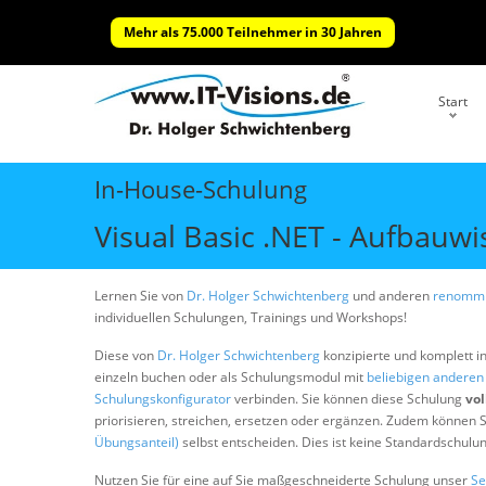
Mehr als 75.000 Teilnehmer in 30 Jahren
Start
In-House-Schulung
Visual Basic .NET - Aufbauw
Lernen Sie von
Dr. Holger Schwichtenberg
und anderen
renommi
individuellen Schulungen, Trainings und Workshops!
Diese von
Dr. Holger Schwichtenberg
konzipierte und komplett i
einzeln buchen oder als Schulungsmodul mit
beliebigen andere
Schulungskonfigurator
verbinden. Sie können diese Schulung
vol
priorisieren, streichen, ersetzen oder ergänzen. Zudem können S
Übungsanteil)
selbst entscheiden. Dies ist keine Standardschulu
Nutzen Sie für eine auf Sie maßgeschneiderte Schulung unser
Se