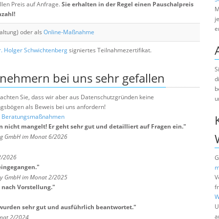
llen Preis auf Anfrage.
Sie erhalten in der Regel einen Pauschalpreis
M
nzahl!
j
e
altung) oder als
Online-Maßnahme
. Holger Schwichtenberg
signiertes Teilnahmezertifikat.
S
lnehmern bei uns sehr gefallen
d
b
e beachten Sie, dass wir aber aus Datenschutzgründen keine
u
sbögen als Beweis bei uns anfordern!
nd Beratungsmaßnahmen
nicht mangelt! Er geht sehr gut und detailliert auf Fragen ein.
"
ng GmbH im Monat 6/2026
2/2026
G
 eingegangen.
"
m
any GmbH im Monat 2/2025
V
 nach Vorstellung.
"
f
W
U
urden sehr gut und ausführlich beantwortet.
"
a
nat 2/2024