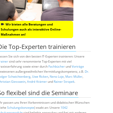
Wir bieten alle Beratungen und
Schulungen auch als interaktive Online-
Maßnahmen an!
Die Top-Experten trainieren
assen Sie sich von den besten IT-Experten trainieren: Unsere
rainer
sind sehr renommierte Top-Experten mit viel
raxixserfahrung sowie einer durch
Fachbücher
und
Vorträge
ewiesenen außergewöhnlichen Vermittlungskompetenz, z.B.
Dr.
olger Schwichtenberg
,
Uwe Ricken
,
Neno Loje
,
Marc Müller
,
hristian Giesswein
,
André Krämer
und
Rainer Stropek
.
So flexibel sind die Seminare
ir passen uns Ihren Vorkenntnissen und didaktischen Wünschen
siehe
Schulungskonzepte
) exakt an: Unsere
1042
chulungsmodule
sind beliebig anpassbar und frei mit anderen