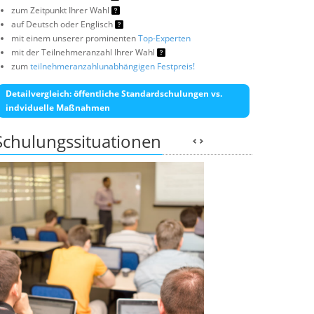
zum Zeitpunkt Ihrer Wahl
auf Deutsch oder Englisch
mit einem unserer prominenten
Top-Experten
mit der Teilnehmeranzahl Ihrer Wahl
zum
teilnehmeranzahlunabhängigen Festpreis!
Detailvergleich: öffentliche Standardschulungen vs.
indviduelle Maßnahmen
Schulungssituationen