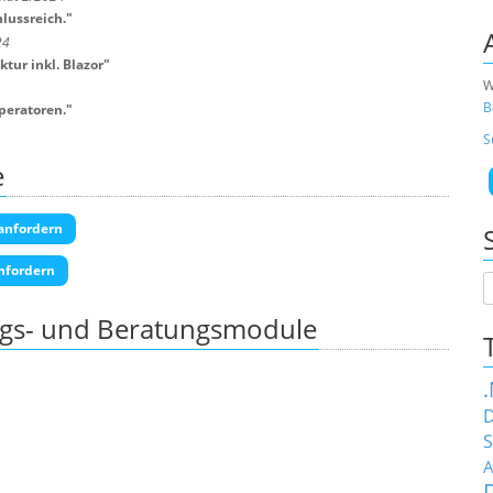
lussreich.
"
24
tur inkl. Blazor
"
W
B
peratoren.
"
S
e
anfordern
nfordern
ngs- und Beratungsmodule
D
S
A