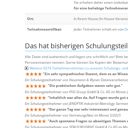
Sie erhalten daher einen iindvidue
für eine beliebige Teilnehmera
Ort:
In Ihrem Hause (In-House-Veranst
Teilnahmezertifikat:
Jeder Teilnehmer erhält ein von
Dr
Das hat bisherigen Schulungstei
Alle Zitate sind authentisch und liegen uns schriftlich vor! Bitt
Personennamen nennen. Gerne können Sie Kopien der Bewertung
Weitere 9274 Teilnehmerstimmen zu unseren Schulungs- u
"
Ein sehr sympathischer Dozent, dem es an Wissen 
Ein Schulungsteilnehmer von Hausmann & Wynen Datenverarbeitu
"
Die praktischen Aufgaben waren sehr gut.
"
Ein Schulungsteilnehmer von PVG Group GmbH & Co. KG im Monat 
"
Inhaltlich war alles da. Auf Fragen wurde gut
Ein Schulungsteilnehmer von JENOPTIK Industrial Metrology Germ
"
Der ganze Tag war sehr interessant und genau
Ein Schulungsteilnehmer von VertretungsNetz im Monat 5/2025
"
Auch spontane Fragen zu abseitigen Themen w
Ein Schulungsteilnehmer von SEW-EURODRIVE GmbH & Co KG im Mo