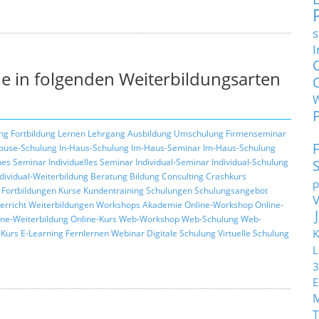
s
I
e in folgenden Weiterbildungsarten
ng
Fortbildung
Lernen
Lehrgang
Ausbildung
Umschulung
Firmenseminar
ouse-Schulung
In-Haus-Schulung
Im-Haus-Seminar
Im-Haus-Schulung
hes Seminar
Individuelles Seminar
Individual-Seminar
Individual-Schulung
ndividual-Weiterbildung
Beratung
Bildung
Consulting
Crashkurs
p
Fortbildungen
Kurse
Kundentraining
Schulungen
Schulungsangebot
erricht
Weiterbildungen
Workshops
Akademie
Online-Workshop
Online-
ine-Weiterbildung
Online-Kurs
Web-Workshop
Web-Schulung
Web-
K
Kurs
E-Learning
Fernlernen
Webinar
Digitale Schulung
Virtuelle Schulung
L
3
E
T