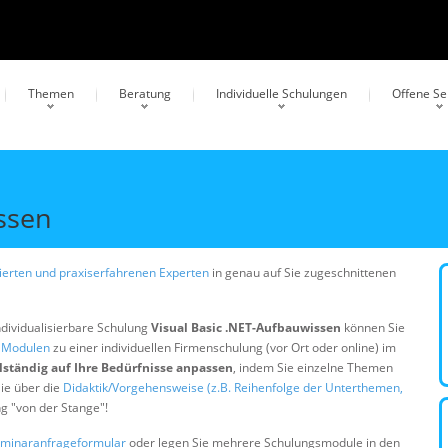
Themen
Beratung
Individuelle Schulungen
Offene S
issen
erten und praxiserfahrenen Experten
in genau auf Sie zugeschnittenen
ndividualisierbare Schulung
Visual Basic .NET-Aufbauwissen
können Sie
n Modulen
zu einer individuellen Firmenschulung (vor Ort oder online) im
lständig auf Ihre Bedürfnisse anpassen
, indem Sie einzelne Themen
ie über die
Didaktik/Vorgehensweise (z.B. Reihenfolge der Unterthemen,
ng "von der Stange"!
minaranfrageformular
oder legen Sie mehrere Schulungsmodule in den