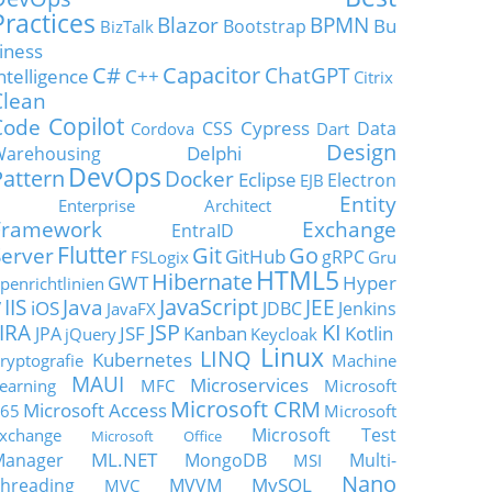
Practices
Blazor
BPMN
Bu
Bootstrap
BizTalk
iness
C#
Capacitor
ChatGPT
ntelligence
C++
Citrix
Clean
Copilot
Code
Cypress
CSS
Data
Cordova
Dart
Design
Delphi
Warehousing
DevOps
Pattern
Docker
Eclipse
Electron
EJB
Entity
Enterprise Architect
Framework
Exchange
EntraID
Flutter
Git
Go
Server
GitHub
gRPC
FSLogix
Gru
HTML5
Hibernate
GWT
Hyper
penrichtlinien
JavaScript
IIS
Java
JEE
V
iOS
JDBC
Jenkins
JavaFX
JSP
KI
JIRA
JSF
Kanban
Kotlin
JPA
jQuery
Keycloak
Linux
LINQ
Kubernetes
ryptografie
Machine
MAUI
Microservices
earning
MFC
Microsoft
Microsoft CRM
Microsoft Access
65
Microsoft
Microsoft Test
xchange
Microsoft Office
ML.NET
Manager
MongoDB
Multi-
MSI
Nano
MySQL
hreading
MVVM
MVC