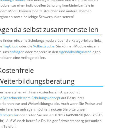
odulen zu einer individuellen Schulung kombinierbar! Sie in
edem Modul können Inhalte streichen und andere Themen
rgänzen sowie beliebige Schwerpunkte setzen!
Agenda selbst zusammenstellen
ie finden einzelne Schulungsmodule über die Kategorieliste links,
ie
TagCloud
oder die
Volltextsuche
. Sie können Module einzeln
ei uns
anfragen
oder mehrere in den
Agendakonfigurator
legen
nd dann eine Anfrage stellen.
Kostenfreie
Weiterbildungsberatung
erne erstellen wir Ihnen kostenlos ein Angebot mit
aßgeschneidertem Schulungskonzept
auf Basis Ihrer
orkenntnisse und Weiterbildungsziele. Auch wenn Sie Preise und
reie Termine anfragen möchten, nutzen Sie bitte unser
ebformular
oder rufen Sie uns an: 0201 / 649590-50 (Mo-Fr 9-16
hr). Auf Wunsch berät Sie Dr. Holger Schwichtenberg persönlich
m Telefon!