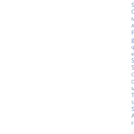
M
q
e
S
C
M
S
F