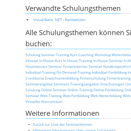
Verwandte Schulungsthemen
Visual Basic .NET - Basiswissen
Alle Schulungsthemen können Si
buchen:
Schulung
Seminar
Training
Kurs
Coaching
Workshop
Weiterbildu
Inhouse
In-House-Kurs
In-House-Training
In-House-Seminar
In-H
Hausinternes Seminar
Firmeninternes Seminar
Kundenspezifisc
Individual-Training
On-Demand-Training
Individual-Fortbildung
I
Crashkurse
Erwachsenenbildung
Firmenschulung
Firmentraining
Seminarangebot
Seminare
Trainingsangebot
Umschulungen
Unt
Schulung
Online-Seminar
Online-Training
Online-Fortbildung
Onl
Seminar
Web-Training
Web-Fortbildung
Web-Weiterbildung
Web-
Virtueller Klassenraum
Weitere Informationen
Zurück zur Liste der Seminarthemen
Allgemeine Informationen über unsere Schulungen