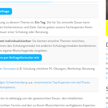
nfrage
ulung zu diesem Thema ist:
Ein Tag
. Die für Sie sinnvolle Dauer kann
ten Vorkenntnisse und Ziele. Gerne geben unsere Fachexperten Ihnen
 Dauer einer Schulung oder Beratung.
tt individualisierbar
: Sie können einzelne Themen streichen,
 können das Schulungsmodul mit anderen Schulungsmodulen kombinieren.
Ihre eigene Wunschagenda vorgeben.
L
he per Anfrageformular mit
T
P
b
her Konzepte
(z.B. Schulung mit/ohne PC-Übungen, Workshop, Beratung
H
C
lger Schwichtenberg
u.a.
renommierte Top-Experten mit viel Praxis-
skompetenz
.
W
eis ist abhängig von der gewünschten Dauer, den inhaltlichen
(
chten Termin und den zu Ihrem Wunschtermin verfügbaren Experten.
S