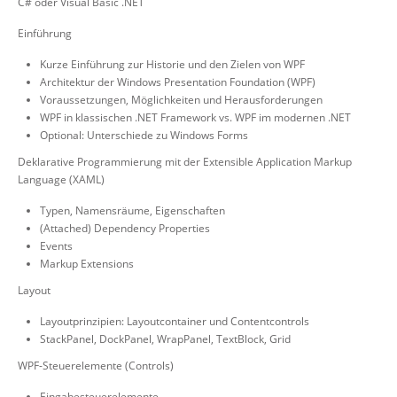
C# oder Visual Basic .NET
Einführung
Kurze Einführung zur Historie und den Zielen von WPF
Architektur der Windows Presentation Foundation (WPF)
Voraussetzungen, Möglichkeiten und Herausforderungen
WPF in klassischen .NET Framework vs. WPF im modernen .NET
Optional: Unterschiede zu Windows Forms
Deklarative Programmierung mit der Extensible Application Markup
Language (XAML)
Typen, Namensräume, Eigenschaften
(Attached) Dependency Properties
Events
Markup Extensions
Layout
Layoutprinzipien: Layoutcontainer und Contentcontrols
StackPanel, DockPanel, WrapPanel, TextBlock, Grid
WPF-Steuerelemente (Controls)
Eingabesteuerelemente