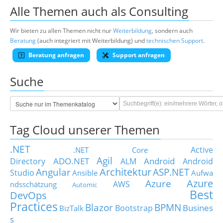
Alle Themen auch als Consulting
Wir bieten zu allen Themen nicht nur
Weiterbildung
, sondern auch
Beratung
(auch integriert mit Weiterbildung) und
technischen Support
.
Beratung anfragen
Support anfragen
Suche
Tag Cloud unserer Themen
.NET
Active
.NET Core
Agil
ADO.NET
Android
Directory
ALM
Android
Architektur
Angular
ASP.NET
Studio
Ansible
Aufwa
Azure
Azure
AWS
ndsschätzung
Automic
Best
DevOps
Practices
Blazor
BPMN
Busines
Bootstrap
BizTalk
s