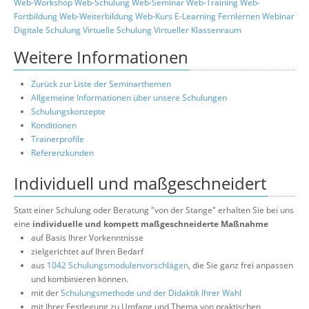
Web-Workshop
Web-Schulung
Web-Seminar
Web-Training
Web-
Fortbildung
Web-Weiterbildung
Web-Kurs
E-Learning
Fernlernen
Webinar
Digitale Schulung
Virtuelle Schulung
Virtueller Klassenraum
Weitere Informationen
Zurück zur Liste der Seminarthemen
Allgemeine Informationen über unsere Schulungen
Schulungskonzepte
Konditionen
Trainerprofile
Referenzkunden
Individuell und maßgeschneidert
Statt einer Schulung oder Beratung "von der Stange" erhalten Sie bei uns
eine
individuelle und kompett maßgeschneiderte Maßnahme
auf Basis Ihrer Vorkenntnisse
zielgerichtet auf Ihren Bedarf
aus
1042 Schulungsmodulenvorschlägen
, die Sie ganz frei anpassen
und kombinieren können.
mit der
Schulungsmethode und der Didaktik Ihrer Wahl
mit Ihrer Festlegung zu Umfang und Thema von praktischen