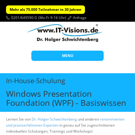
Mehr als 75.000 Teilnehmer in 30 Jahren
0201/649590-0
(Mo-Fr 9-16 Uhr)
Anfrage
MENU
Start
In-House-Schulung
Themen
Windows Presentation
Beratung
Foundation (WPF) - Basiswissen
Individuelle Schulungen
Offene Seminare
Lernen Sie von
Dr. Holger Schwichtenberg
und anderen
renommierten
und praxiserfahrenen Experten
in genau auf Sie zugeschnittenen
Wissen
individuellen Schulungen, Trainings und Workshops!