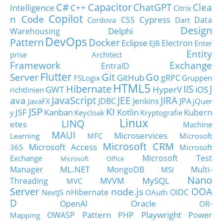
C#
Capacitor
ChatGPT
Clea
Intelligence
C++
Citrix
Copilot
n Code
Cypress
CSS
Data
Cordova
Dart
Design
Delphi
Warehousing
DevOps
Pattern
Docker
Eclipse
Electron
EJB
Enter
Entity
prise Architect
Framework
Exchange
EntraID
Flutter
Git
Go
Server
GitHub
gRPC
FSLogix
Gruppen
HTML5
Hibernate
IIS
J
GWT
HyperV
iOS
richtlinien
JavaScript
ava
JEE
JIRA
JDBC
Jenkins
JPA
JavaFX
jQuer
JSP
KI
JSF
Kanban
Kotlin
Kubern
y
Keycloak
Kryptografie
Linux
LINQ
etes
Machine
MAUI
Microservices
Learning
MFC
Microsoft
Microsoft CRM
Microsoft Access
365
Microsoft
Microsoft Test
Exchange
Microsoft Office
ML.NET
Manager
MongoDB
Multi-
MSI
Nano
MySQL
Threading
MVVM
MVC
Server
node.js
OOA
nHibernate
OIDC
NextJS
OAuth
D
Oracle
OpenAI
OR-
Pattern
Playwright
OWASP
PHP
Power
Mapping