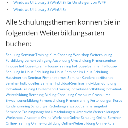
Windows UI Library 3 (WinUI 3) für Umsteiger von WPF
Windows UI Library 3 (WinUI 3)
Alle Schulungsthemen können Sie in
folgenden Weiterbildungsarten
buchen:
Schulung
Seminar
Training
Kurs
Coaching
Workshop
Weiterbildung
Fortbildung
Lernen
Lehrgang
Ausbildung
Umschulung
Firmenseminar
Inhouse
In-House-Kurs
In-House-Training
In-House-Seminar
In-House-
Schulung
In-Haus-Schulung
Im-Haus-Seminar
Im-Haus-Schulung
Hausinternes Seminar
Firmeninternes Seminar
Kundenspezifisches
Seminar
Individuelles Seminar
Individual-Seminar
Individual-Schulung
Individual-Training
On-Demand-Training
Individual-Fortbildung
Individual-
Weiterbildung
Beratung
Bildung
Consulting
Crashkurs
Crashkurse
Erwachsenenbildung
Firmenschulung
Firmentraining
Fortbildungen
Kurse
Kundentraining
Schulungen
Schulungsangebot
Seminarangebot
Seminare
Trainingsangebot
Umschulungen
Unterricht
Weiterbildungen
Workshops
Akademie
Online-Workshop
Online-Schulung
Online-Seminar
Online-Training
Online-Fortbildung
Online-Weiterbildung
Online-Kurs