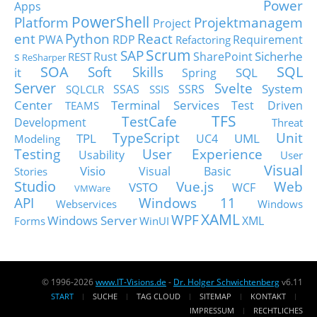
Power
Apps
PowerShell
Platform
Projektmanagem
Project
ent
Python
React
PWA
RDP
Requirement
Refactoring
Scrum
SAP
Sicherhe
s
Rust
SharePoint
REST
ReSharper
SOA
SQL
Soft Skills
it
SQL
Spring
Server
Svelte
System
SSAS
SSRS
SQLCLR
SSIS
Center
Terminal Services
Test Driven
TEAMS
TFS
TestCafe
Development
Threat
TypeScript
Unit
TPL
UML
UC4
Modeling
Testing
User Experience
Usability
User
Visual
Visio
Visual Basic
Stories
Studio
Vue.js
Web
VSTO
WCF
VMWare
API
Windows 11
Webservices
Windows
XAML
WPF
Windows Server
XML
Forms
WinUI
© 1996-2026
www.IT-Visions.de
-
Dr. Holger Schwichtenberg
v6.11
START
SUCHE
TAG CLOUD
SITEMAP
KONTAKT
IMPRESSUM
RECHTLICHES