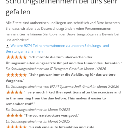
Schulungsteilnehmern bei uns sehr
gefallen
Alle Zitate sind authentisch und liegen uns schriftlich vor! Bitte beachten
Sie, dass wir aber aus Datenschutzgründen keine Personennamen
nennen. Gerne können Sie Kopien der Bewertungsbögen als Beweis bei
uns anfordern!
Weitere 9274 Teilnehmerstimmen zu unseren Schulungs- und
Beratungsmaßnahmen
"
Ich mochte die zum überwachen der
Übungseinheiten eingesetzte Ampel und den Humor des Dozenten.
"
Ein Schulungsteilnehmer von IT-Designers GmbH im Monat 1/2026
"
Sehr gut war immer die Abklärung für das weitere
Vorgehen.
"
Ein Schulungsteilnehmer von EXAPT Systemtechnik GmbH im Monat 5/2026
"
I very much liked the repetitions after the exercises and
in the morning from the day before. This makes it easier to
remember stuff.
"
Ein Schulungsteilnehmer im Monat 3/2025
"
The course structure was good.
"
Ein Schulungsteilnehmer im Monat 5/2025
"
Es gab eine gute Interaktion und gute