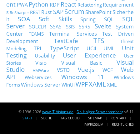
ent
Python
React
PWA
RDP
Requirement
Refactoring
Scrum
SAP
Sicherhe
s
Rust
SharePoint
REST
ReSharper
SOA
SQL
Soft Skills
it
SQL
Spring
Server
Svelte
System
SSAS
SSRS
SQLCLR
SSIS
Center
Terminal Services
Test Driven
TEAMS
TFS
TestCafe
Development
Threat
TypeScript
Unit
TPL
UML
UC4
Modeling
Testing
User Experience
Usability
User
Visual
Visio
Visual Basic
Stories
Studio
Vue.js
Web
VSTO
WCF
VMWare
API
Windows 11
Webservices
Windows
XAML
WPF
Windows Server
XML
Forms
WinUI
© 1996-2026
www.IT-Visions.de
-
Dr. Holger Schwichtenberg
v6.11
START
SUCHE
TAG CLOUD
SITEMAP
KONTAKT
IMPRESSUM
RECHTLICHES