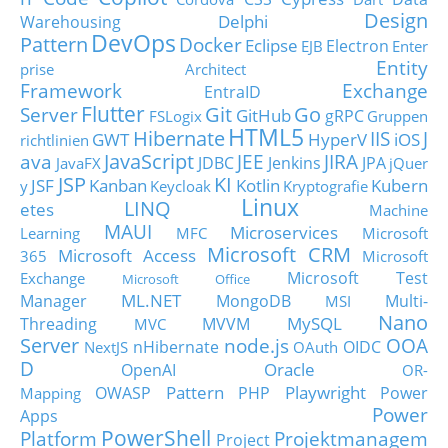
Design
Delphi
Warehousing
DevOps
Pattern
Docker
Eclipse
Electron
EJB
Enter
Entity
prise Architect
Framework
Exchange
EntraID
Flutter
Git
Go
Server
GitHub
gRPC
FSLogix
Gruppen
HTML5
Hibernate
IIS
J
GWT
HyperV
iOS
richtlinien
JavaScript
ava
JEE
JIRA
JDBC
Jenkins
JPA
JavaFX
jQuer
JSP
KI
JSF
Kanban
Kotlin
Kubern
y
Keycloak
Kryptografie
Linux
LINQ
etes
Machine
MAUI
Microservices
Learning
MFC
Microsoft
Microsoft CRM
Microsoft Access
365
Microsoft
Microsoft Test
Exchange
Microsoft Office
ML.NET
Manager
MongoDB
Multi-
MSI
Nano
MySQL
Threading
MVVM
MVC
Server
node.js
OOA
nHibernate
OIDC
NextJS
OAuth
D
Oracle
OpenAI
OR-
Pattern
Playwright
OWASP
PHP
Power
Mapping
Power
Apps
PowerShell
Platform
Projektmanagem
Project