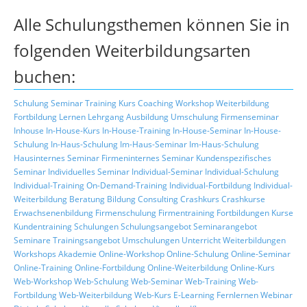
Alle Schulungsthemen können Sie in
folgenden Weiterbildungsarten
buchen:
Schulung
Seminar
Training
Kurs
Coaching
Workshop
Weiterbildung
Fortbildung
Lernen
Lehrgang
Ausbildung
Umschulung
Firmenseminar
Inhouse
In-House-Kurs
In-House-Training
In-House-Seminar
In-House-
Schulung
In-Haus-Schulung
Im-Haus-Seminar
Im-Haus-Schulung
Hausinternes Seminar
Firmeninternes Seminar
Kundenspezifisches
Seminar
Individuelles Seminar
Individual-Seminar
Individual-Schulung
Individual-Training
On-Demand-Training
Individual-Fortbildung
Individual-
Weiterbildung
Beratung
Bildung
Consulting
Crashkurs
Crashkurse
Erwachsenenbildung
Firmenschulung
Firmentraining
Fortbildungen
Kurse
Kundentraining
Schulungen
Schulungsangebot
Seminarangebot
Seminare
Trainingsangebot
Umschulungen
Unterricht
Weiterbildungen
Workshops
Akademie
Online-Workshop
Online-Schulung
Online-Seminar
Online-Training
Online-Fortbildung
Online-Weiterbildung
Online-Kurs
Web-Workshop
Web-Schulung
Web-Seminar
Web-Training
Web-
Fortbildung
Web-Weiterbildung
Web-Kurs
E-Learning
Fernlernen
Webinar