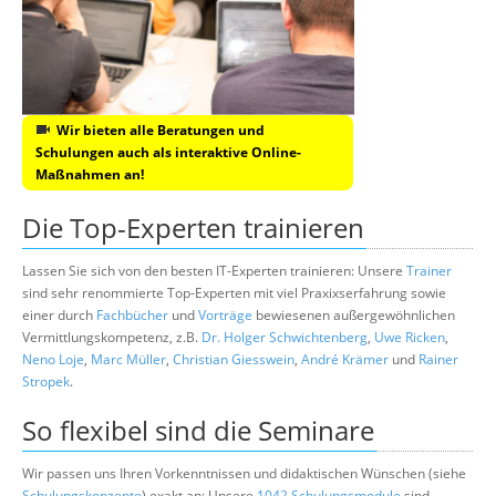
Wir bieten alle Beratungen und
Schulungen auch als interaktive Online-
Maßnahmen an!
Die Top-Experten trainieren
Lassen Sie sich von den besten IT-Experten trainieren: Unsere
Trainer
sind sehr renommierte Top-Experten mit viel Praxixserfahrung sowie
einer durch
Fachbücher
und
Vorträge
bewiesenen außergewöhnlichen
Vermittlungskompetenz, z.B.
Dr. Holger Schwichtenberg
,
Uwe Ricken
,
Neno Loje
,
Marc Müller
,
Christian Giesswein
,
André Krämer
und
Rainer
Stropek
.
So flexibel sind die Seminare
Wir passen uns Ihren Vorkenntnissen und didaktischen Wünschen (siehe
Schulungskonzepte
) exakt an: Unsere
1042 Schulungsmodule
sind