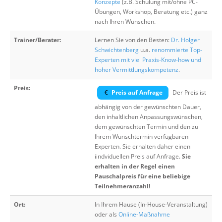
Konzepte
(z.B. Schulung mit/ohne PC-
Übungen, Workshop, Beratung etc.) ganz
nach Ihren Wünschen.
Trainer/Berater:
Lernen Sie von den Besten:
Dr. Holger
Schwichtenberg
u.a.
renommierte Top-
Experten mit viel Praxis-Know-how und
hoher Vermittlungskompetenz
.
Preis:
Preis auf Anfrage
Der Preis ist
abhängig von der gewünschten Dauer,
den inhaltlichen Anpassungswünschen,
dem gewünschten Termin und den zu
Ihrem Wunschtermin verfügbaren
Experten. Sie erhalten daher einen
iindviduellen Preis auf Anfrage.
Sie
erhalten in der Regel einen
Pauschalpreis für eine beliebige
Teilnehmeranzahl!
Ort:
In Ihrem Hause (In-House-Veranstaltung)
oder als
Online-Maßnahme