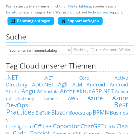
Wir bieten zu allen Themen nicht nur
Weiterbildung
, sondern auch
Beratung
(auch integriert mit Weiterbildung) und
technischen Support
.
Beratung anfragen
Support anfragen
Suche
Tag Cloud unserer Themen
.NET
Active
.NET Core
Agil
ADO.NET
Android
Directory
ALM
Android
Architektur
Angular
ASP.NET
Studio
Ansible
Aufwa
Azure
Azure
AWS
ndsschätzung
Automic
Best
DevOps
Practices
Blazor
BPMN
Busines
Bootstrap
BizTalk
s
C#
Capacitor
ChatGPT
Clea
Intelligence
C++
Citrix
Copilot
n Code
Cypress
CSS
Data
Cordova
Dart