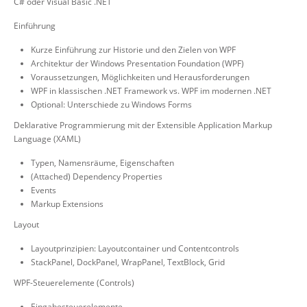
C# oder Visual Basic .NET
Einführung
Kurze Einführung zur Historie und den Zielen von WPF
Architektur der Windows Presentation Foundation (WPF)
Voraussetzungen, Möglichkeiten und Herausforderungen
WPF in klassischen .NET Framework vs. WPF im modernen .NET
Optional: Unterschiede zu Windows Forms
Deklarative Programmierung mit der Extensible Application Markup
Language (XAML)
Typen, Namensräume, Eigenschaften
(Attached) Dependency Properties
Events
Markup Extensions
Layout
Layoutprinzipien: Layoutcontainer und Contentcontrols
StackPanel, DockPanel, WrapPanel, TextBlock, Grid
WPF-Steuerelemente (Controls)
Eingabesteuerelemente