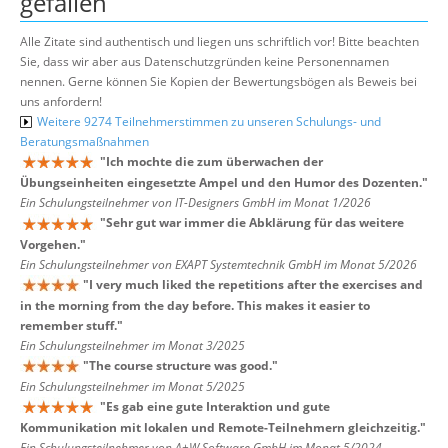
gefallen
Alle Zitate sind authentisch und liegen uns schriftlich vor! Bitte beachten
Sie, dass wir aber aus Datenschutzgründen keine Personennamen
nennen. Gerne können Sie Kopien der Bewertungsbögen als Beweis bei
uns anfordern!
Weitere 9274 Teilnehmerstimmen zu unseren Schulungs- und
Beratungsmaßnahmen
"
Ich mochte die zum überwachen der
Übungseinheiten eingesetzte Ampel und den Humor des Dozenten.
"
Ein Schulungsteilnehmer von IT-Designers GmbH im Monat 1/2026
"
Sehr gut war immer die Abklärung für das weitere
Vorgehen.
"
Ein Schulungsteilnehmer von EXAPT Systemtechnik GmbH im Monat 5/2026
"
I very much liked the repetitions after the exercises and
in the morning from the day before. This makes it easier to
remember stuff.
"
Ein Schulungsteilnehmer im Monat 3/2025
"
The course structure was good.
"
Ein Schulungsteilnehmer im Monat 5/2025
"
Es gab eine gute Interaktion und gute
Kommunikation mit lokalen und Remote-Teilnehmern gleichzeitig.
"
Ein Schulungsteilnehmer von A+W Software GmbH im Monat 5/2024