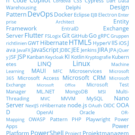
n Code
Cypress
CSS
Data
Cordova
Dart
Design
Delphi
Warehousing
DevOps
Pattern
Docker
Eclipse
Electron
EJB
Enter
Entity
prise Architect
Framework
Exchange
EntraID
Flutter
Git
Go
Server
GitHub
gRPC
FSLogix
Gruppen
HTML5
Hibernate
IIS
J
GWT
HyperV
iOS
richtlinien
JavaScript
ava
JEE
JIRA
JDBC
Jenkins
JPA
JavaFX
jQuer
JSP
KI
JSF
Kanban
Kotlin
Kubern
y
Keycloak
Kryptografie
Linux
LINQ
etes
Machine
MAUI
Microservices
Learning
MFC
Microsoft
Microsoft CRM
Microsoft Access
365
Microsoft
Microsoft Test
Exchange
Microsoft Office
ML.NET
Manager
MongoDB
Multi-
MSI
Nano
MySQL
Threading
MVVM
MVC
Server
node.js
OOA
nHibernate
OIDC
NextJS
OAuth
D
Oracle
OpenAI
OR-
Pattern
Playwright
OWASP
PHP
Power
Mapping
Power
Apps
PowerShell
Platform
Projektmanagem
Project