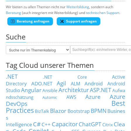
Wir bieten zu allen Themen nicht nur
Weiterbildung
, sondern auch
Beratung
(auch integriert mit Weiterbildung) und
technischen Support
.
Beratung anfragen
Support anfragen
Suche
Tag Cloud unserer Themen
.NET
Active
.NET Core
Agil
ADO.NET
Android
Directory
ALM
Android
Architektur
Angular
ASP.NET
Studio
Ansible
Aufwa
Azure
Azure
AWS
ndsschätzung
Automic
Best
DevOps
Practices
Blazor
BPMN
Busines
Bootstrap
BizTalk
s
C#
Capacitor
ChatGPT
Clea
Intelligence
C++
Citrix
Copilot