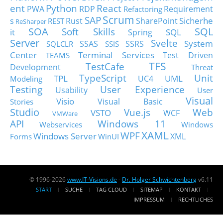
ent
Python
React
PWA
RDP
Requirement
Refactoring
Scrum
SAP
Sicherhe
s
Rust
SharePoint
REST
ReSharper
SOA
SQL
Soft Skills
it
SQL
Spring
Server
Svelte
System
SSAS
SSRS
SQLCLR
SSIS
Center
Terminal Services
Test Driven
TEAMS
TFS
TestCafe
Development
Threat
TypeScript
Unit
TPL
UML
UC4
Modeling
Testing
User Experience
Usability
User
Visual
Visio
Visual Basic
Stories
Studio
Vue.js
Web
VSTO
WCF
VMWare
API
Windows 11
Webservices
Windows
XAML
WPF
Windows Server
XML
Forms
WinUI
© 1996-2026
www.IT-Visions.de
-
Dr. Holger Schwichtenberg
v6.11
START
SUCHE
TAG CLOUD
SITEMAP
KONTAKT
IMPRESSUM
RECHTLICHES