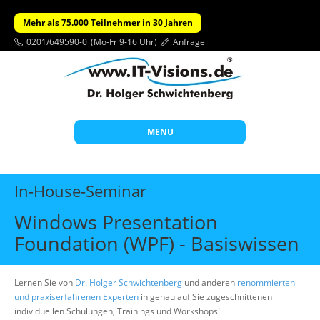
Mehr als 75.000 Teilnehmer in 30 Jahren
0201/649590-0
(Mo-Fr 9-16 Uhr)
Anfrage
MENU
Start
In-House-Seminar
Themen
Windows Presentation
Beratung
Foundation (WPF) - Basiswissen
Individuelle Schulungen
Offene Seminare
Lernen Sie von
Dr. Holger Schwichtenberg
und anderen
renommierten
und praxiserfahrenen Experten
in genau auf Sie zugeschnittenen
Wissen
individuellen Schulungen, Trainings und Workshops!