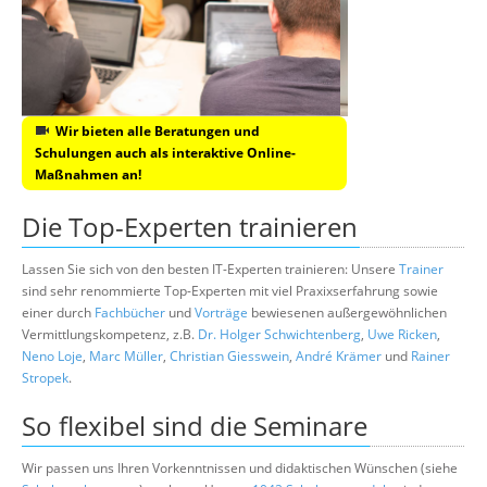
Wir bieten alle Beratungen und
Schulungen auch als interaktive Online-
Maßnahmen an!
Die Top-Experten trainieren
Lassen Sie sich von den besten IT-Experten trainieren: Unsere
Trainer
sind sehr renommierte Top-Experten mit viel Praxixserfahrung sowie
einer durch
Fachbücher
und
Vorträge
bewiesenen außergewöhnlichen
Vermittlungskompetenz, z.B.
Dr. Holger Schwichtenberg
,
Uwe Ricken
,
Neno Loje
,
Marc Müller
,
Christian Giesswein
,
André Krämer
und
Rainer
Stropek
.
So flexibel sind die Seminare
Wir passen uns Ihren Vorkenntnissen und didaktischen Wünschen (siehe