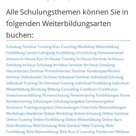
Alle Schulungsthemen können Sie in
folgenden Weiterbildungsarten
buchen:
Schulung
Seminar
Training
Kurs
Coaching
Workshop
Weiterbildung
Fortbildung
Lernen
Lehrgang
Ausbildung
Umschulung
Firmenseminar
Inhouse
In-House-Kurs
In-House-Training
In-House-Seminar
In-House-
Schulung
In-Haus-Schulung
Im-Haus-Seminar
Im-Haus-Schulung
Hausinternes Seminar
Firmeninternes Seminar
Kundenspezifisches
Seminar
Individuelles Seminar
Individual-Seminar
Individual-Schulung
Individual-Training
On-Demand-Training
Individual-Fortbildung
Individual-
Weiterbildung
Beratung
Bildung
Consulting
Crashkurs
Crashkurse
Erwachsenenbildung
Firmenschulung
Firmentraining
Fortbildungen
Kurse
Kundentraining
Schulungen
Schulungsangebot
Seminarangebot
Seminare
Trainingsangebot
Umschulungen
Unterricht
Weiterbildungen
Workshops
Akademie
Online-Workshop
Online-Schulung
Online-Seminar
Online-Training
Online-Fortbildung
Online-Weiterbildung
Online-Kurs
Web-Workshop
Web-Schulung
Web-Seminar
Web-Training
Web-
Fortbildung
Web-Weiterbildung
Web-Kurs
E-Learning
Fernlernen
Webinar