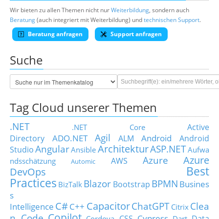
Wir bieten zu allen Themen nicht nur
Weiterbildung
, sondern auch
Beratung
(auch integriert mit Weiterbildung) und
technischen Support
.
Beratung anfragen
Support anfragen
Suche
Tag Cloud unserer Themen
.NET
Active
.NET Core
Agil
ADO.NET
Android
Directory
ALM
Android
Architektur
Angular
ASP.NET
Studio
Ansible
Aufwa
Azure
Azure
AWS
ndsschätzung
Automic
Best
DevOps
Practices
Blazor
BPMN
Busines
Bootstrap
BizTalk
s
C#
Capacitor
ChatGPT
Clea
Intelligence
C++
Citrix
Copilot
n Code
Cypress
CSS
Data
Cordova
Dart