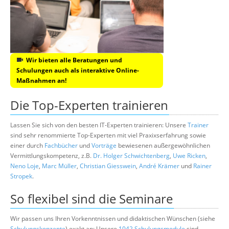
Wir bieten alle Beratungen und
Schulungen auch als interaktive Online-
Maßnahmen an!
Die Top-Experten trainieren
Lassen Sie sich von den besten IT-Experten trainieren: Unsere
Trainer
sind sehr renommierte Top-Experten mit viel Praxixserfahrung sowie
einer durch
Fachbücher
und
Vorträge
bewiesenen außergewöhnlichen
Vermittlungskompetenz, z.B.
Dr. Holger Schwichtenberg
,
Uwe Ricken
,
Neno Loje
,
Marc Müller
,
Christian Giesswein
,
André Krämer
und
Rainer
Stropek
.
So flexibel sind die Seminare
Wir passen uns Ihren Vorkenntnissen und didaktischen Wünschen (siehe
Schulungskonzepte
) exakt an: Unsere
1042 Schulungsmodule
sind