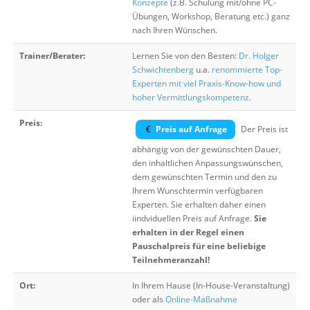
Konzepte
(z.B. Schulung mit/ohne PC-
Übungen, Workshop, Beratung etc.) ganz
nach Ihren Wünschen.
Trainer/Berater:
Lernen Sie von den Besten:
Dr. Holger
Schwichtenberg
u.a.
renommierte Top-
Experten mit viel Praxis-Know-how und
hoher Vermittlungskompetenz
.
Preis:
Preis auf Anfrage
Der Preis ist
abhängig von der gewünschten Dauer,
den inhaltlichen Anpassungswünschen,
dem gewünschten Termin und den zu
Ihrem Wunschtermin verfügbaren
Experten. Sie erhalten daher einen
iindviduellen Preis auf Anfrage.
Sie
erhalten in der Regel einen
Pauschalpreis für eine beliebige
Teilnehmeranzahl!
Ort:
In Ihrem Hause (In-House-Veranstaltung)
oder als
Online-Maßnahme