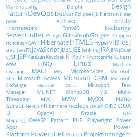
Design
Delphi
Warehousing
DevOps
Pattern
Docker
Eclipse
Electron
EJB
Enter
Entity
prise Architect
Framework
Exchange
EntraID
Flutter
Git
Go
Server
GitHub
gRPC
FSLogix
Gruppen
HTML5
Hibernate
IIS
J
GWT
HyperV
iOS
richtlinien
JavaScript
ava
JEE
JIRA
JDBC
Jenkins
JPA
JavaFX
jQuer
JSP
KI
JSF
Kanban
Kotlin
Kubern
y
Keycloak
Kryptografie
Linux
LINQ
etes
Machine
MAUI
Microservices
Learning
MFC
Microsoft
Microsoft CRM
Microsoft Access
365
Microsoft
Microsoft Test
Exchange
Microsoft Office
ML.NET
Manager
MongoDB
Multi-
MSI
Nano
MySQL
Threading
MVVM
MVC
Server
node.js
OOA
nHibernate
OIDC
NextJS
OAuth
D
Oracle
OpenAI
OR-
Pattern
Playwright
OWASP
PHP
Power
Mapping
Power
Apps
PowerShell
Platform
Projektmanagem
Project