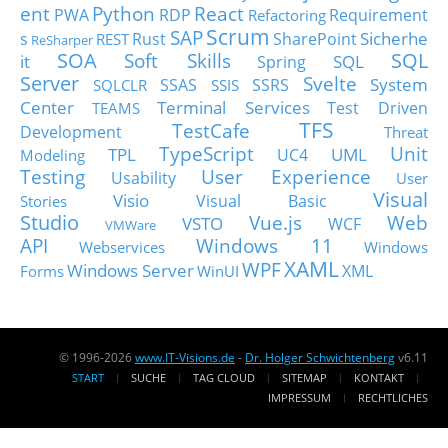
ent
Python
React
PWA
RDP
Requirement
Refactoring
Scrum
SAP
Sicherhe
s
Rust
SharePoint
REST
ReSharper
SOA
SQL
Soft Skills
it
SQL
Spring
Server
Svelte
System
SSAS
SSRS
SQLCLR
SSIS
Center
Terminal Services
Test Driven
TEAMS
TFS
TestCafe
Development
Threat
TypeScript
Unit
TPL
UML
UC4
Modeling
Testing
User Experience
Usability
User
Visual
Visio
Visual Basic
Stories
Studio
Vue.js
Web
VSTO
WCF
VMWare
API
Windows 11
Webservices
Windows
XAML
WPF
Windows Server
XML
Forms
WinUI
© 1996-2026
www.IT-Visions.de
-
Dr. Holger Schwichtenberg
v6.11
START
SUCHE
TAG CLOUD
SITEMAP
KONTAKT
IMPRESSUM
RECHTLICHES