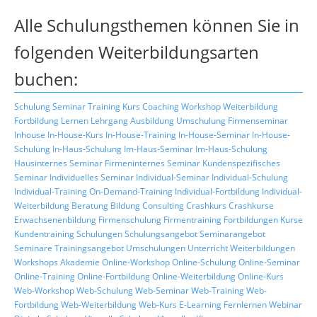
Alle Schulungsthemen können Sie in
folgenden Weiterbildungsarten
buchen:
Schulung
Seminar
Training
Kurs
Coaching
Workshop
Weiterbildung
Fortbildung
Lernen
Lehrgang
Ausbildung
Umschulung
Firmenseminar
Inhouse
In-House-Kurs
In-House-Training
In-House-Seminar
In-House-
Schulung
In-Haus-Schulung
Im-Haus-Seminar
Im-Haus-Schulung
Hausinternes Seminar
Firmeninternes Seminar
Kundenspezifisches
Seminar
Individuelles Seminar
Individual-Seminar
Individual-Schulung
Individual-Training
On-Demand-Training
Individual-Fortbildung
Individual-
Weiterbildung
Beratung
Bildung
Consulting
Crashkurs
Crashkurse
Erwachsenenbildung
Firmenschulung
Firmentraining
Fortbildungen
Kurse
Kundentraining
Schulungen
Schulungsangebot
Seminarangebot
Seminare
Trainingsangebot
Umschulungen
Unterricht
Weiterbildungen
Workshops
Akademie
Online-Workshop
Online-Schulung
Online-Seminar
Online-Training
Online-Fortbildung
Online-Weiterbildung
Online-Kurs
Web-Workshop
Web-Schulung
Web-Seminar
Web-Training
Web-
Fortbildung
Web-Weiterbildung
Web-Kurs
E-Learning
Fernlernen
Webinar