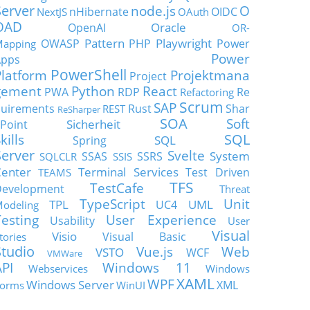
Server
node.js
O
nHibernate
OIDC
NextJS
OAuth
OAD
Oracle
OpenAI
OR-
Pattern
Playwright
OWASP
PHP
Power
apping
Power
Apps
PowerShell
Platform
Projektmana
Project
gement
Python
React
PWA
RDP
Re
Refactoring
Scrum
SAP
uirements
Rust
Shar
REST
ReSharper
SOA
Soft
Sicherheit
Point
SQL
kills
SQL
Spring
Server
Svelte
System
SSAS
SSRS
SQLCLR
SSIS
enter
Terminal Services
Test Driven
TEAMS
TFS
TestCafe
Development
Threat
TypeScript
Unit
TPL
UML
UC4
odeling
Testing
User Experience
Usability
User
Visual
Visio
Visual Basic
tories
Studio
Vue.js
Web
VSTO
WCF
VMWare
API
Windows 11
Webservices
Windows
XAML
WPF
Windows Server
XML
orms
WinUI