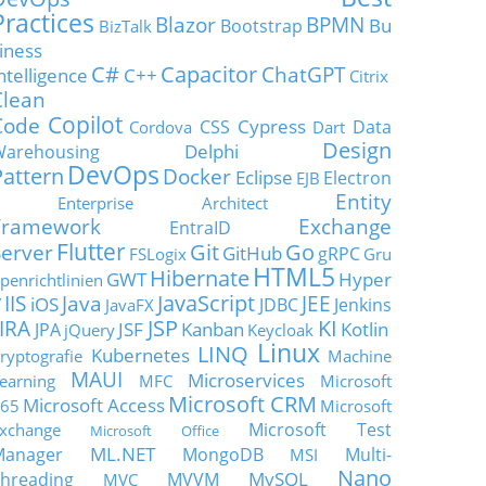
Practices
Blazor
BPMN
Bu
Bootstrap
BizTalk
iness
C#
Capacitor
ChatGPT
ntelligence
C++
Citrix
Clean
Copilot
Code
Cypress
CSS
Data
Cordova
Dart
Design
Delphi
Warehousing
DevOps
Pattern
Docker
Eclipse
Electron
EJB
Entity
Enterprise Architect
Framework
Exchange
EntraID
Flutter
Git
Go
Server
GitHub
gRPC
FSLogix
Gru
HTML5
Hibernate
GWT
Hyper
penrichtlinien
JavaScript
IIS
Java
JEE
V
iOS
JDBC
Jenkins
JavaFX
JSP
KI
JIRA
JSF
Kanban
Kotlin
JPA
jQuery
Keycloak
Linux
LINQ
Kubernetes
ryptografie
Machine
MAUI
Microservices
earning
MFC
Microsoft
Microsoft CRM
Microsoft Access
65
Microsoft
Microsoft Test
xchange
Microsoft Office
ML.NET
Manager
MongoDB
Multi-
MSI
Nano
MySQL
hreading
MVVM
MVC