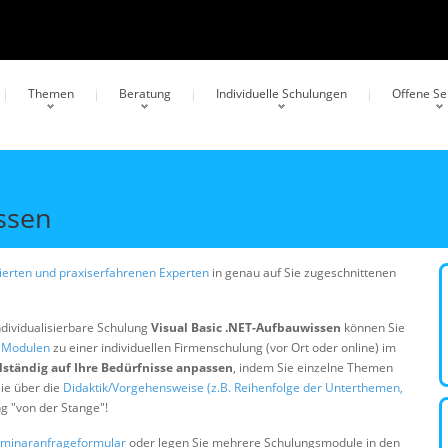
Themen
Beratung
Individuelle Schulungen
Offene S
issen
erten und praxiserfahrenen Experten
in genau auf Sie zugeschnittenen
ndividualisierbare Schulung
Visual Basic .NET-Aufbauwissen
können Sie
n Modulen
zu einer individuellen Firmenschulung (vor Ort oder online) im
lständig auf Ihre Bedürfnisse anpassen
, indem Sie einzelne Themen
ie über die
Didaktik/Vorgehensweise (z.B. Reihenfolge der Unterthemen,
ng "von der Stange"!
minaranfrageformular
oder legen Sie mehrere Schulungsmodule in den