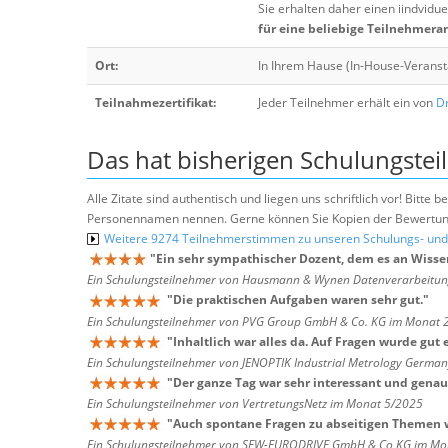
Sie erhalten daher einen iindvidue
für eine beliebige Teilnehmera
Ort:
In Ihrem Hause (In-House-Veranst
Teilnahmezertifikat:
Jeder Teilnehmer erhält ein von
Dr
Das hat bisherigen Schulungstei
Alle Zitate sind authentisch und liegen uns schriftlich vor! Bitt
Personennamen nennen. Gerne können Sie Kopien der Bewertung
Weitere 9274 Teilnehmerstimmen zu unseren Schulungs- u
"
Ein sehr sympathischer Dozent, dem es an Wissen 
Ein Schulungsteilnehmer von Hausmann & Wynen Datenverarbeitu
"
Die praktischen Aufgaben waren sehr gut.
"
Ein Schulungsteilnehmer von PVG Group GmbH & Co. KG im Monat 
"
Inhaltlich war alles da. Auf Fragen wurde gut
Ein Schulungsteilnehmer von JENOPTIK Industrial Metrology Germ
"
Der ganze Tag war sehr interessant und genau
Ein Schulungsteilnehmer von VertretungsNetz im Monat 5/2025
"
Auch spontane Fragen zu abseitigen Themen w
Ein Schulungsteilnehmer von SEW-EURODRIVE GmbH & Co KG im Mo