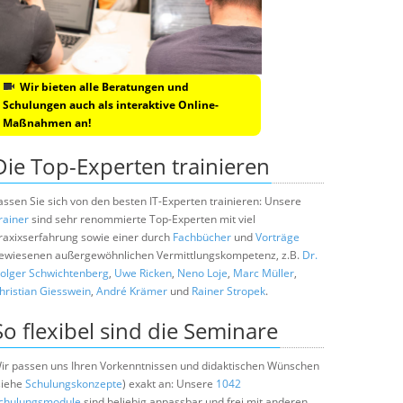
Wir bieten alle Beratungen und
Schulungen auch als interaktive Online-
Maßnahmen an!
Die Top-Experten trainieren
assen Sie sich von den besten IT-Experten trainieren: Unsere
rainer
sind sehr renommierte Top-Experten mit viel
raxixserfahrung sowie einer durch
Fachbücher
und
Vorträge
ewiesenen außergewöhnlichen Vermittlungskompetenz, z.B.
Dr.
olger Schwichtenberg
,
Uwe Ricken
,
Neno Loje
,
Marc Müller
,
hristian Giesswein
,
André Krämer
und
Rainer Stropek
.
So flexibel sind die Seminare
ir passen uns Ihren Vorkenntnissen und didaktischen Wünschen
siehe
Schulungskonzepte
) exakt an: Unsere
1042
chulungsmodule
sind beliebig anpassbar und frei mit anderen