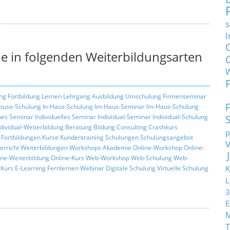
s
I
e in folgenden Weiterbildungsarten
ng
Fortbildung
Lernen
Lehrgang
Ausbildung
Umschulung
Firmenseminar
ouse-Schulung
In-Haus-Schulung
Im-Haus-Seminar
Im-Haus-Schulung
hes Seminar
Individuelles Seminar
Individual-Seminar
Individual-Schulung
ndividual-Weiterbildung
Beratung
Bildung
Consulting
Crashkurs
p
Fortbildungen
Kurse
Kundentraining
Schulungen
Schulungsangebot
erricht
Weiterbildungen
Workshops
Akademie
Online-Workshop
Online-
ine-Weiterbildung
Online-Kurs
Web-Workshop
Web-Schulung
Web-
K
Kurs
E-Learning
Fernlernen
Webinar
Digitale Schulung
Virtuelle Schulung
L
3
E
T