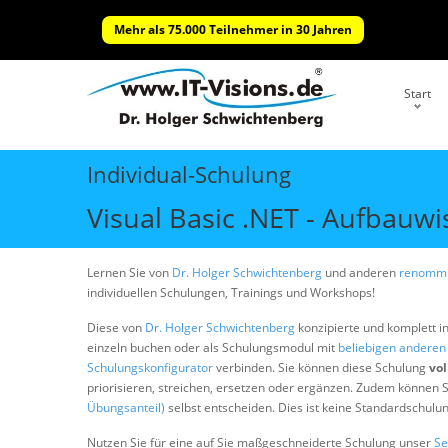
Mehr als 75.000 Teilnehmer in 30 Jahren
Start
Individual-Schulung
Visual Basic .NET - Aufbauw
Lernen Sie von
Dr. Holger Schwichtenberg
und anderen
renommi
individuellen Schulungen, Trainings und Workshops!
Diese von
Dr. Holger Schwichtenberg
konzipierte und komplett i
einzeln buchen oder als Schulungsmodul mit
beliebigen andere
Schulungskonfigurator
verbinden. Sie können diese Schulung
vol
priorisieren, streichen, ersetzen oder ergänzen. Zudem können S
Übungsanteil)
selbst entscheiden. Dies ist keine Standardschulu
Nutzen Sie für eine auf Sie maßgeschneiderte Schulung unser
Se