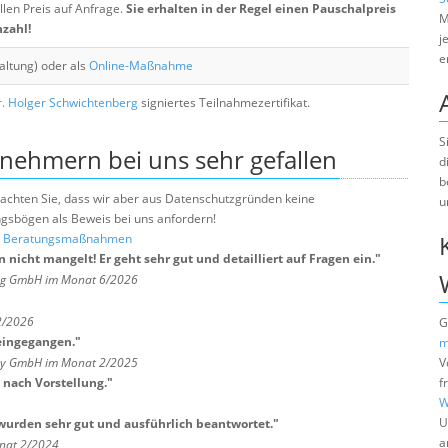
llen Preis auf Anfrage.
Sie erhalten in der Regel einen Pauschalpreis
M
nzahl!
j
e
altung) oder als
Online-Maßnahme
. Holger Schwichtenberg
signiertes Teilnahmezertifikat.
S
lnehmern bei uns sehr gefallen
d
b
e beachten Sie, dass wir aber aus Datenschutzgründen keine
u
sbögen als Beweis bei uns anfordern!
nd Beratungsmaßnahmen
nicht mangelt! Er geht sehr gut und detailliert auf Fragen ein.
"
ng GmbH im Monat 6/2026
2/2026
G
 eingegangen.
"
m
any GmbH im Monat 2/2025
V
 nach Vorstellung.
"
f
W
U
urden sehr gut und ausführlich beantwortet.
"
a
nat 2/2024