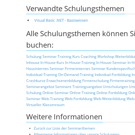
Verwandte Schulungsthemen
Visual Basic .NET - Basiswissen
Alle Schulungsthemen können Si
buchen:
Schulung
Seminar
Training
Kurs
Coaching
Workshop
Weiterbildu
Inhouse
In-House-Kurs
In-House-Training
In-House-Seminar
In-H
Hausinternes Seminar
Firmeninternes Seminar
Kundenspezifisc
Individual-Training
On-Demand-Training
Individual-Fortbildung
I
Crashkurse
Erwachsenenbildung
Firmenschulung
Firmentraining
Seminarangebot
Seminare
Trainingsangebot
Umschulungen
Unt
Schulung
Online-Seminar
Online-Training
Online-Fortbildung
Onl
Seminar
Web-Training
Web-Fortbildung
Web-Weiterbildung
Web-
Virtueller Klassenraum
Weitere Informationen
Zurück zur Liste der Seminarthemen
Allgemeine Informationen über unsere Schulungen