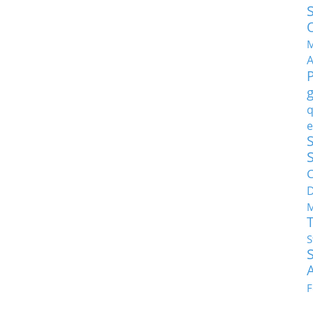
M
q
e
S
C
M
S
F