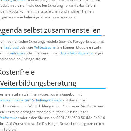
odulen zu einer individuellen Schulung kombinierbar! Sie in
edem Modul können Inhalte streichen und andere Themen
rgänzen sowie beliebige Schwerpunkte setzen!
Agenda selbst zusammenstellen
ie finden einzelne Schulungsmodule über die Kategorieliste links,
ie
TagCloud
oder die
Volltextsuche
. Sie können Module einzeln
ei uns
anfragen
oder mehrere in den
Agendakonfigurator
legen
nd dann eine Anfrage stellen.
Kostenfreie
Weiterbildungsberatung
erne erstellen wir Ihnen kostenlos ein Angebot mit
aßgeschneidertem Schulungskonzept
auf Basis Ihrer
orkenntnisse und Weiterbildungsziele. Auch wenn Sie Preise und
reie Termine anfragen möchten, nutzen Sie bitte unser
ebformular
oder rufen Sie uns an: 0201 / 649590-50 (Mo-Fr 9-16
hr). Auf Wunsch berät Sie Dr. Holger Schwichtenberg persönlich
m Telefon!