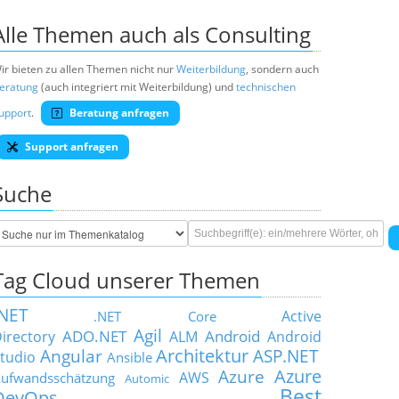
Alle Themen auch als Consulting
ir bieten zu allen Themen nicht nur
Weiterbildung
, sondern auch
eratung
(auch integriert mit Weiterbildung) und
technischen
upport
.
Beratung anfragen
Support anfragen
Suche
Tag Cloud unserer Themen
.NET
Active
.NET Core
Agil
ADO.NET
Android
irectory
ALM
Android
Architektur
Angular
ASP.NET
tudio
Ansible
Azure
Azure
AWS
ufwandsschätzung
Automic
Best
DevOps