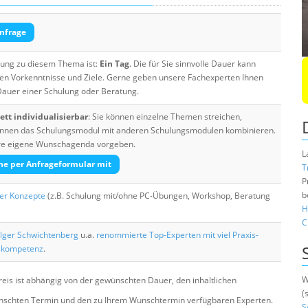
nfrage
ulung zu diesem Thema ist:
Ein Tag
. Die für Sie sinnvolle Dauer kann
ten Vorkenntnisse und Ziele. Gerne geben unsere Fachexperten Ihnen
 Dauer einer Schulung oder Beratung.
tt individualisierbar
: Sie können einzelne Themen streichen,
 können das Schulungsmodul mit anderen Schulungsmodulen kombinieren.
Ihre eigene Wunschagenda vorgeben.
L
he per Anfrageformular mit
T
P
b
her Konzepte
(z.B. Schulung mit/ohne PC-Übungen, Workshop, Beratung
H
C
lger Schwichtenberg
u.a.
renommierte Top-Experten mit viel Praxis-
skompetenz
.
W
eis ist abhängig von der gewünschten Dauer, den inhaltlichen
(
chten Termin und den zu Ihrem Wunschtermin verfügbaren Experten.
S