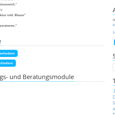
lussreich.
"
24
tur inkl. Blazor
"
W
B
peratoren.
"
S
e
anfordern
nfordern
ngs- und Beratungsmodule
D
S
A