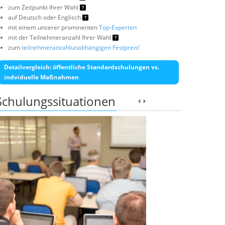
zum Zeitpunkt Ihrer Wahl
auf Deutsch oder Englisch
mit einem unserer prominenten
Top-Experten
mit der Teilnehmeranzahl Ihrer Wahl
zum
teilnehmeranzahlunabhängigen Festpreis!
Detailvergleich: öffentliche Standardschulungen vs.
indviduelle Maßnahmen
Schulungssituationen