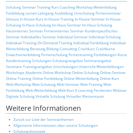
Schulung
Seminar
Training
Kurs
Coaching
Workshop
Weiterbildung
Fortbildung
Lernen
Lehrgang
Ausbildung
Umschulung
Firmenseminar
Inhouse
In-House-Kurs
In-House-Training
In-House-Seminar
In-House-
Schulung
In-Haus-Schulung
Im-Haus-Seminar
Im-Haus-Schulung
Hausinternes Seminar
Firmeninternes Seminar
Kundenspezifisches
Seminar
Individuelles Seminar
Individual-Seminar
Individual-Schulung
Individual-Training
On-Demand-Training
Individual-Fortbildung
Individual-
Weiterbildung
Beratung
Bildung
Consulting
Crashkurs
Crashkurse
Erwachsenenbildung
Firmenschulung
Firmentraining
Fortbildungen
Kurse
Kundentraining
Schulungen
Schulungsangebot
Seminarangebot
Seminare
Trainingsangebot
Umschulungen
Unterricht
Weiterbildungen
Workshops
Akademie
Online-Workshop
Online-Schulung
Online-Seminar
Online-Training
Online-Fortbildung
Online-Weiterbildung
Online-Kurs
Web-Workshop
Web-Schulung
Web-Seminar
Web-Training
Web-
Fortbildung
Web-Weiterbildung
Web-Kurs
E-Learning
Fernlernen
Webinar
Digitale Schulung
Virtuelle Schulung
Virtueller Klassenraum
Weitere Informationen
Zurück zur Liste der Seminarthemen
Allgemeine Informationen über unsere Schulungen
Schulungskonzepte