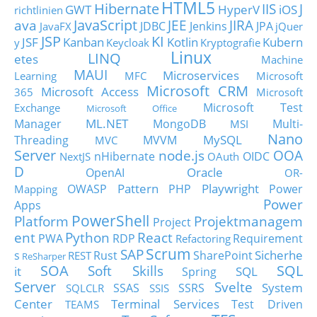
HTML5
Hibernate
IIS
J
GWT
HyperV
iOS
richtlinien
JavaScript
ava
JEE
JIRA
JDBC
Jenkins
JPA
JavaFX
jQuer
JSP
KI
JSF
Kanban
Kotlin
Kubern
y
Keycloak
Kryptografie
Linux
LINQ
etes
Machine
MAUI
Microservices
Learning
MFC
Microsoft
Microsoft CRM
Microsoft Access
365
Microsoft
Microsoft Test
Exchange
Microsoft Office
ML.NET
Manager
MongoDB
Multi-
MSI
Nano
MySQL
Threading
MVVM
MVC
Server
node.js
OOA
nHibernate
OIDC
NextJS
OAuth
D
Oracle
OpenAI
OR-
Pattern
Playwright
OWASP
PHP
Power
Mapping
Power
Apps
PowerShell
Platform
Projektmanagem
Project
ent
Python
React
PWA
RDP
Requirement
Refactoring
Scrum
SAP
Sicherhe
s
Rust
SharePoint
REST
ReSharper
SOA
SQL
Soft Skills
it
SQL
Spring
Server
Svelte
System
SSAS
SSRS
SQLCLR
SSIS
Center
Terminal Services
Test Driven
TEAMS