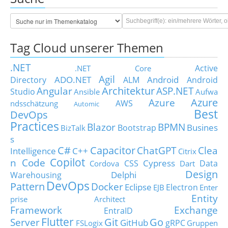
Tag Cloud unserer Themen
.NET
Active
.NET Core
Agil
ADO.NET
Android
Directory
ALM
Android
Architektur
Angular
ASP.NET
Studio
Ansible
Aufwa
Azure
Azure
AWS
ndsschätzung
Automic
Best
DevOps
Practices
Blazor
BPMN
Busines
Bootstrap
BizTalk
s
C#
Capacitor
ChatGPT
Clea
Intelligence
C++
Citrix
Copilot
n Code
Cypress
CSS
Data
Cordova
Dart
Design
Delphi
Warehousing
DevOps
Pattern
Docker
Eclipse
Electron
EJB
Enter
Entity
prise Architect
Framework
Exchange
EntraID
Flutter
Git
Go
Server
GitHub
gRPC
FSLogix
Gruppen