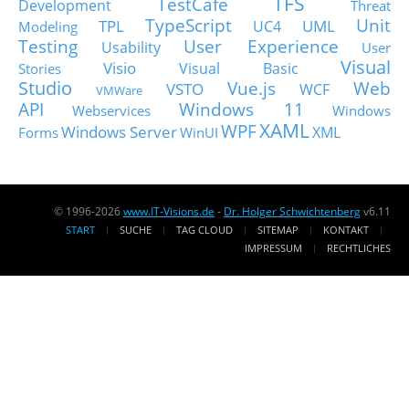
TFS
TestCafe
Development
Threat
TypeScript
Unit
TPL
UML
UC4
Modeling
Testing
User Experience
Usability
User
Visual
Visio
Visual Basic
Stories
Studio
Vue.js
Web
VSTO
WCF
VMWare
API
Windows 11
Webservices
Windows
XAML
WPF
Windows Server
XML
Forms
WinUI
© 1996-2026
www.IT-Visions.de
-
Dr. Holger Schwichtenberg
v6.11
START
SUCHE
TAG CLOUD
SITEMAP
KONTAKT
IMPRESSUM
RECHTLICHES