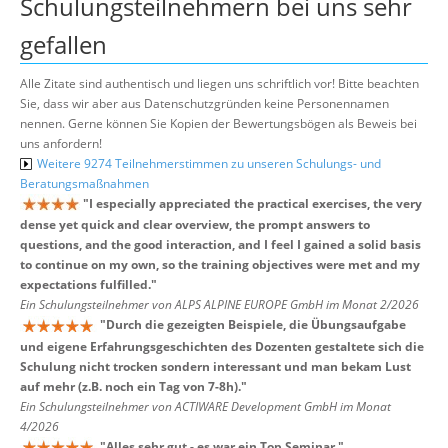
Schulungsteilnehmern bei uns sehr
gefallen
Alle Zitate sind authentisch und liegen uns schriftlich vor! Bitte beachten
Sie, dass wir aber aus Datenschutzgründen keine Personennamen
nennen. Gerne können Sie Kopien der Bewertungsbögen als Beweis bei
uns anfordern!
Weitere 9274 Teilnehmerstimmen zu unseren Schulungs- und
Beratungsmaßnahmen
"
I especially appreciated the practical exercises, the very
dense yet quick and clear overview, the prompt answers to
questions, and the good interaction, and I feel I gained a solid basis
to continue on my own, so the training objectives were met and my
expectations fulfilled.
"
Ein Schulungsteilnehmer von ALPS ALPINE EUROPE GmbH im Monat 2/2026
"
Durch die gezeigten Beispiele, die Übungsaufgabe
und eigene Erfahrungsgeschichten des Dozenten gestaltete sich die
Schulung nicht trocken sondern interessant und man bekam Lust
auf mehr (z.B. noch ein Tag von 7-8h).
"
Ein Schulungsteilnehmer von ACTIWARE Development GmbH im Monat
4/2026
"
Alles sehr gut - es war ein Top Seminar.
"