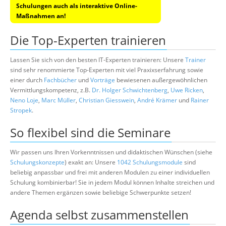
Schulungen auch als interaktive Online-
Maßnahmen an!
Die Top-Experten trainieren
Lassen Sie sich von den besten IT-Experten trainieren: Unsere
Trainer
sind sehr renommierte Top-Experten mit viel Praxixserfahrung sowie
einer durch
Fachbücher
und
Vorträge
bewiesenen außergewöhnlichen
Vermittlungskompetenz, z.B.
Dr. Holger Schwichtenberg
,
Uwe Ricken
,
Neno Loje
,
Marc Müller
,
Christian Giesswein
,
André Krämer
und
Rainer
Stropek
.
So flexibel sind die Seminare
Wir passen uns Ihren Vorkenntnissen und didaktischen Wünschen (siehe
Schulungskonzepte
) exakt an: Unsere
1042 Schulungsmodule
sind
beliebig anpassbar und frei mit anderen Modulen zu einer individuellen
Schulung kombinierbar! Sie in jedem Modul können Inhalte streichen und
andere Themen ergänzen sowie beliebige Schwerpunkte setzen!
Agenda selbst zusammenstellen