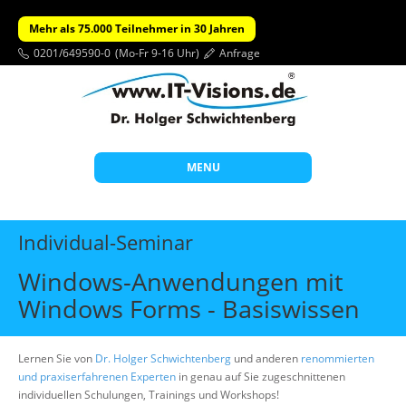
Mehr als 75.000 Teilnehmer in 30 Jahren
0201/649590-0
(Mo-Fr 9-16 Uhr)
Anfrage
MENU
Start
Individual-Seminar
Themen
Windows-Anwendungen mit
Beratung
Windows Forms - Basiswissen
Individuelle Schulungen
Offene Seminare
Lernen Sie von
Dr. Holger Schwichtenberg
und anderen
renommierten
und praxiserfahrenen Experten
in genau auf Sie zugeschnittenen
Wissen
individuellen Schulungen, Trainings und Workshops!