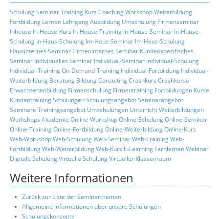
Schulung
Seminar
Training
Kurs
Coaching
Workshop
Weiterbildung
Fortbildung
Lernen
Lehrgang
Ausbildung
Umschulung
Firmenseminar
Inhouse
In-House-Kurs
In-House-Training
In-House-Seminar
In-House-
Schulung
In-Haus-Schulung
Im-Haus-Seminar
Im-Haus-Schulung
Hausinternes Seminar
Firmeninternes Seminar
Kundenspezifisches
Seminar
Individuelles Seminar
Individual-Seminar
Individual-Schulung
Individual-Training
On-Demand-Training
Individual-Fortbildung
Individual-
Weiterbildung
Beratung
Bildung
Consulting
Crashkurs
Crashkurse
Erwachsenenbildung
Firmenschulung
Firmentraining
Fortbildungen
Kurse
Kundentraining
Schulungen
Schulungsangebot
Seminarangebot
Seminare
Trainingsangebot
Umschulungen
Unterricht
Weiterbildungen
Workshops
Akademie
Online-Workshop
Online-Schulung
Online-Seminar
Online-Training
Online-Fortbildung
Online-Weiterbildung
Online-Kurs
Web-Workshop
Web-Schulung
Web-Seminar
Web-Training
Web-
Fortbildung
Web-Weiterbildung
Web-Kurs
E-Learning
Fernlernen
Webinar
Digitale Schulung
Virtuelle Schulung
Virtueller Klassenraum
Weitere Informationen
Zurück zur Liste der Seminarthemen
Allgemeine Informationen über unsere Schulungen
Schulungskonzepte