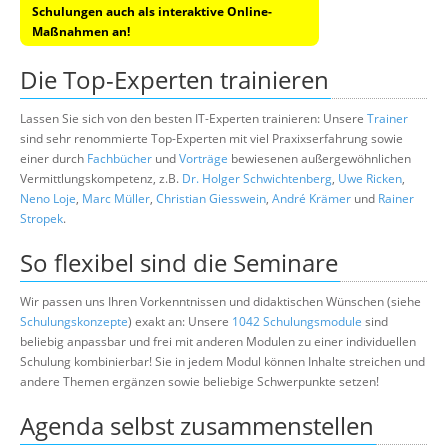
Schulungen auch als interaktive Online-
Maßnahmen an!
Die Top-Experten trainieren
Lassen Sie sich von den besten IT-Experten trainieren: Unsere
Trainer
sind sehr renommierte Top-Experten mit viel Praxixserfahrung sowie
einer durch
Fachbücher
und
Vorträge
bewiesenen außergewöhnlichen
Vermittlungskompetenz, z.B.
Dr. Holger Schwichtenberg
,
Uwe Ricken
,
Neno Loje
,
Marc Müller
,
Christian Giesswein
,
André Krämer
und
Rainer
Stropek
.
So flexibel sind die Seminare
Wir passen uns Ihren Vorkenntnissen und didaktischen Wünschen (siehe
Schulungskonzepte
) exakt an: Unsere
1042 Schulungsmodule
sind
beliebig anpassbar und frei mit anderen Modulen zu einer individuellen
Schulung kombinierbar! Sie in jedem Modul können Inhalte streichen und
andere Themen ergänzen sowie beliebige Schwerpunkte setzen!
Agenda selbst zusammenstellen