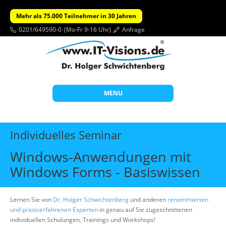
Mehr als 75.000 Teilnehmer in 30 Jahren
0201/649590-0
(Mo-Fr 9-16 Uhr)
Anfrage
MENU
Start
Individuelles Seminar
Themen
Windows-Anwendungen mit
Beratung
Windows Forms - Basiswissen
Individuelle Schulungen
Offene Seminare
Lernen Sie von
Dr. Holger Schwichtenberg
und anderen
renommierten
und praxiserfahrenen Experten
in genau auf Sie zugeschnittenen
Wissen
individuellen Schulungen, Trainings und Workshops!