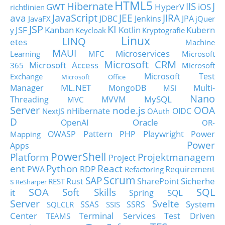
HTML5
Hibernate
IIS
J
GWT
HyperV
iOS
richtlinien
JavaScript
ava
JEE
JIRA
JDBC
Jenkins
JPA
JavaFX
jQuer
JSP
KI
JSF
Kanban
Kotlin
Kubern
y
Keycloak
Kryptografie
Linux
LINQ
etes
Machine
MAUI
Microservices
Learning
MFC
Microsoft
Microsoft CRM
Microsoft Access
365
Microsoft
Microsoft Test
Exchange
Microsoft Office
ML.NET
Manager
MongoDB
Multi-
MSI
Nano
MySQL
Threading
MVVM
MVC
Server
node.js
OOA
nHibernate
OIDC
NextJS
OAuth
D
Oracle
OpenAI
OR-
Pattern
Playwright
OWASP
PHP
Power
Mapping
Power
Apps
PowerShell
Platform
Projektmanagem
Project
ent
Python
React
PWA
RDP
Requirement
Refactoring
Scrum
SAP
Sicherhe
s
Rust
SharePoint
REST
ReSharper
SOA
SQL
Soft Skills
it
SQL
Spring
Server
Svelte
System
SSAS
SSRS
SQLCLR
SSIS
Center
Terminal Services
Test Driven
TEAMS