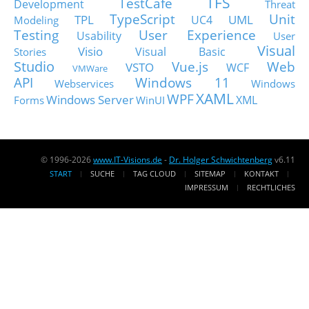
TFS
TestCafe
Development
Threat
TypeScript
Unit
TPL
UML
UC4
Modeling
Testing
User Experience
Usability
User
Visual
Visio
Visual Basic
Stories
Studio
Vue.js
Web
VSTO
WCF
VMWare
API
Windows 11
Webservices
Windows
XAML
WPF
Windows Server
XML
Forms
WinUI
© 1996-2026
www.IT-Visions.de
-
Dr. Holger Schwichtenberg
v6.11
START
SUCHE
TAG CLOUD
SITEMAP
KONTAKT
IMPRESSUM
RECHTLICHES