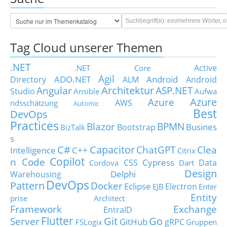
Tag Cloud unserer Themen
.NET
Active
.NET Core
Agil
ADO.NET
Android
Directory
ALM
Android
Architektur
Angular
ASP.NET
Studio
Ansible
Aufwa
Azure
Azure
AWS
ndsschätzung
Automic
Best
DevOps
Practices
Blazor
BPMN
Busines
Bootstrap
BizTalk
s
C#
Capacitor
ChatGPT
Clea
Intelligence
C++
Citrix
Copilot
n Code
Cypress
CSS
Data
Cordova
Dart
Design
Delphi
Warehousing
DevOps
Pattern
Docker
Eclipse
Electron
EJB
Enter
Entity
prise Architect
Framework
Exchange
EntraID
Flutter
Git
Go
Server
GitHub
gRPC
FSLogix
Gruppen