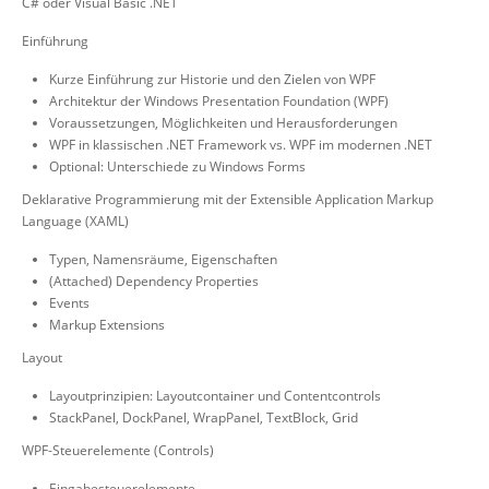
C# oder Visual Basic .NET
Einführung
Kurze Einführung zur Historie und den Zielen von WPF
Architektur der Windows Presentation Foundation (WPF)
Voraussetzungen, Möglichkeiten und Herausforderungen
WPF in klassischen .NET Framework vs. WPF im modernen .NET
Optional: Unterschiede zu Windows Forms
Deklarative Programmierung mit der Extensible Application Markup
Language (XAML)
Typen, Namensräume, Eigenschaften
(Attached) Dependency Properties
Events
Markup Extensions
Layout
Layoutprinzipien: Layoutcontainer und Contentcontrols
StackPanel, DockPanel, WrapPanel, TextBlock, Grid
WPF-Steuerelemente (Controls)
Eingabesteuerelemente