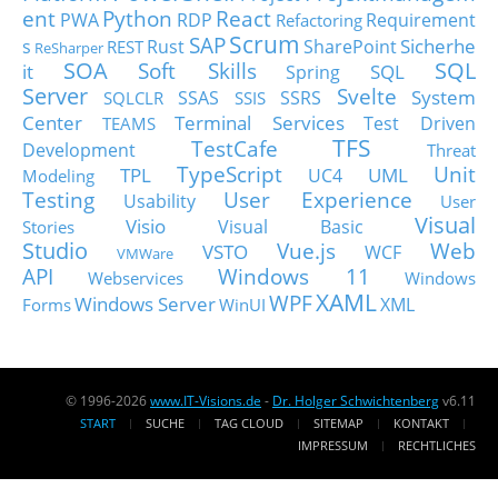
ent
Python
React
PWA
RDP
Requirement
Refactoring
Scrum
SAP
Sicherhe
s
Rust
SharePoint
REST
ReSharper
SOA
SQL
Soft Skills
it
SQL
Spring
Server
Svelte
System
SSAS
SSRS
SQLCLR
SSIS
Center
Terminal Services
Test Driven
TEAMS
TFS
TestCafe
Development
Threat
TypeScript
Unit
TPL
UML
UC4
Modeling
Testing
User Experience
Usability
User
Visual
Visio
Visual Basic
Stories
Studio
Vue.js
Web
VSTO
WCF
VMWare
API
Windows 11
Webservices
Windows
XAML
WPF
Windows Server
XML
Forms
WinUI
© 1996-2026
www.IT-Visions.de
-
Dr. Holger Schwichtenberg
v6.11
START
SUCHE
TAG CLOUD
SITEMAP
KONTAKT
IMPRESSUM
RECHTLICHES