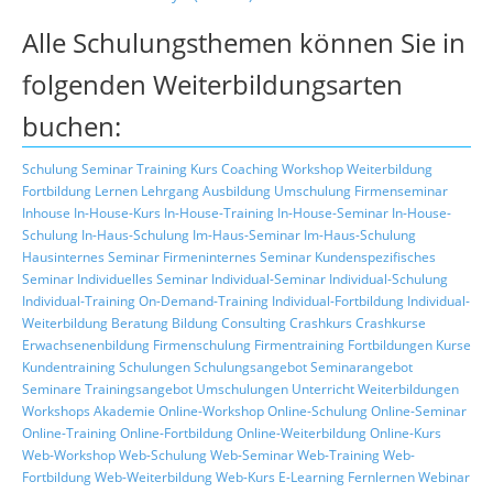
Alle Schulungsthemen können Sie in
folgenden Weiterbildungsarten
buchen:
Schulung
Seminar
Training
Kurs
Coaching
Workshop
Weiterbildung
Fortbildung
Lernen
Lehrgang
Ausbildung
Umschulung
Firmenseminar
Inhouse
In-House-Kurs
In-House-Training
In-House-Seminar
In-House-
Schulung
In-Haus-Schulung
Im-Haus-Seminar
Im-Haus-Schulung
Hausinternes Seminar
Firmeninternes Seminar
Kundenspezifisches
Seminar
Individuelles Seminar
Individual-Seminar
Individual-Schulung
Individual-Training
On-Demand-Training
Individual-Fortbildung
Individual-
Weiterbildung
Beratung
Bildung
Consulting
Crashkurs
Crashkurse
Erwachsenenbildung
Firmenschulung
Firmentraining
Fortbildungen
Kurse
Kundentraining
Schulungen
Schulungsangebot
Seminarangebot
Seminare
Trainingsangebot
Umschulungen
Unterricht
Weiterbildungen
Workshops
Akademie
Online-Workshop
Online-Schulung
Online-Seminar
Online-Training
Online-Fortbildung
Online-Weiterbildung
Online-Kurs
Web-Workshop
Web-Schulung
Web-Seminar
Web-Training
Web-
Fortbildung
Web-Weiterbildung
Web-Kurs
E-Learning
Fernlernen
Webinar