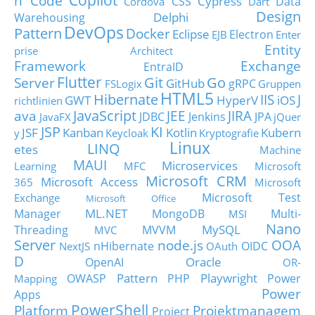
n Code
Cypress
CSS
Data
Cordova
Dart
Design
Delphi
Warehousing
DevOps
Pattern
Docker
Eclipse
Electron
EJB
Enter
Entity
prise Architect
Framework
Exchange
EntraID
Flutter
Git
Go
Server
GitHub
gRPC
FSLogix
Gruppen
HTML5
Hibernate
IIS
J
GWT
HyperV
iOS
richtlinien
JavaScript
ava
JEE
JIRA
JDBC
Jenkins
JPA
JavaFX
jQuer
JSP
KI
JSF
Kanban
Kotlin
Kubern
y
Keycloak
Kryptografie
Linux
LINQ
etes
Machine
MAUI
Microservices
Learning
MFC
Microsoft
Microsoft CRM
Microsoft Access
365
Microsoft
Microsoft Test
Exchange
Microsoft Office
ML.NET
Manager
MongoDB
Multi-
MSI
Nano
MySQL
Threading
MVVM
MVC
Server
node.js
OOA
nHibernate
OIDC
NextJS
OAuth
D
Oracle
OpenAI
OR-
Pattern
Playwright
OWASP
PHP
Power
Mapping
Power
Apps
PowerShell
Platform
Projektmanagem
Project