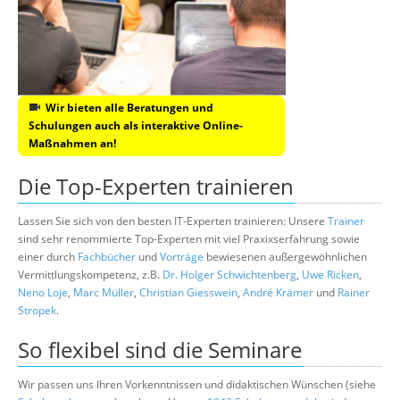
Wir bieten alle Beratungen und
Schulungen auch als interaktive Online-
Maßnahmen an!
Die Top-Experten trainieren
Lassen Sie sich von den besten IT-Experten trainieren: Unsere
Trainer
sind sehr renommierte Top-Experten mit viel Praxixserfahrung sowie
einer durch
Fachbücher
und
Vorträge
bewiesenen außergewöhnlichen
Vermittlungskompetenz, z.B.
Dr. Holger Schwichtenberg
,
Uwe Ricken
,
Neno Loje
,
Marc Müller
,
Christian Giesswein
,
André Krämer
und
Rainer
Stropek
.
So flexibel sind die Seminare
Wir passen uns Ihren Vorkenntnissen und didaktischen Wünschen (siehe