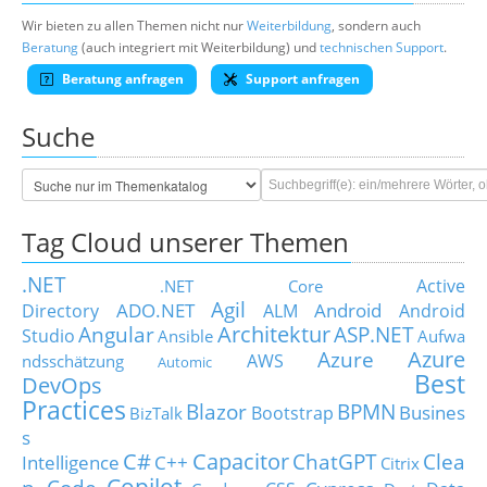
Wir bieten zu allen Themen nicht nur
Weiterbildung
, sondern auch
Beratung
(auch integriert mit Weiterbildung) und
technischen Support
.
Beratung anfragen
Support anfragen
Suche
Tag Cloud unserer Themen
.NET
Active
.NET Core
Agil
ADO.NET
Android
Directory
ALM
Android
Architektur
Angular
ASP.NET
Studio
Ansible
Aufwa
Azure
Azure
AWS
ndsschätzung
Automic
Best
DevOps
Practices
Blazor
BPMN
Busines
Bootstrap
BizTalk
s
C#
Capacitor
ChatGPT
Clea
Intelligence
C++
Citrix
Copilot