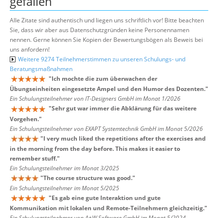
gefallen
Alle Zitate sind authentisch und liegen uns schriftlich vor! Bitte beachten
Sie, dass wir aber aus Datenschutzgründen keine Personennamen
nennen. Gerne können Sie Kopien der Bewertungsbögen als Beweis bei
uns anfordern!
Weitere 9274 Teilnehmerstimmen zu unseren Schulungs- und
Beratungsmaßnahmen
"
Ich mochte die zum überwachen der
Übungseinheiten eingesetzte Ampel und den Humor des Dozenten.
"
Ein Schulungsteilnehmer von IT-Designers GmbH im Monat 1/2026
"
Sehr gut war immer die Abklärung für das weitere
Vorgehen.
"
Ein Schulungsteilnehmer von EXAPT Systemtechnik GmbH im Monat 5/2026
"
I very much liked the repetitions after the exercises and
in the morning from the day before. This makes it easier to
remember stuff.
"
Ein Schulungsteilnehmer im Monat 3/2025
"
The course structure was good.
"
Ein Schulungsteilnehmer im Monat 5/2025
"
Es gab eine gute Interaktion und gute
Kommunikation mit lokalen und Remote-Teilnehmern gleichzeitig.
"
Ein Schulungsteilnehmer von A+W Software GmbH im Monat 5/2024