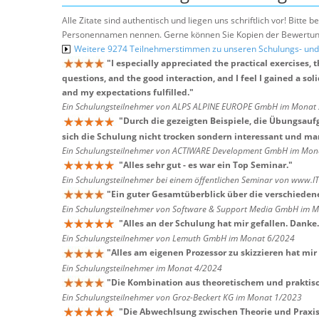
Alle Zitate sind authentisch und liegen uns schriftlich vor! Bitt
Personennamen nennen. Gerne können Sie Kopien der Bewertung
Weitere 9274 Teilnehmerstimmen zu unseren Schulungs- u
"
I especially appreciated the practical exercises,
questions, and the good interaction, and I feel I gained a so
and my expectations fulfilled.
"
Ein Schulungsteilnehmer von ALPS ALPINE EUROPE GmbH im Monat
"
Durch die gezeigten Beispiele, die Übungsau
sich die Schulung nicht trocken sondern interessant und man
Ein Schulungsteilnehmer von ACTIWARE Development GmbH im Mon
"
Alles sehr gut - es war ein Top Seminar.
"
Ein Schulungsteilnehmer bei einem öffentlichen Seminar von www.I
"
Ein guter Gesamtüberblick über die verschieden
Ein Schulungsteilnehmer von Software & Support Media GmbH im 
"
Alles an der Schulung hat mir gefallen. Danke.
Ein Schulungsteilnehmer von Lemuth GmbH im Monat 6/2024
"
Alles am eigenen Prozessor zu skizzieren hat mir
Ein Schulungsteilnehmer im Monat 4/2024
"
Die Kombination aus theoretischem und praktisc
Ein Schulungsteilnehmer von Groz-Beckert KG im Monat 1/2023
"
Die Abwechlsung zwischen Theorie und Praxis