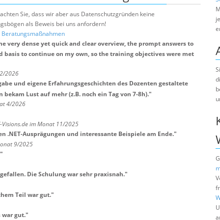
M
e beachten Sie, dass wir aber aus Datenschutzgründen keine
j
sbögen als Beweis bei uns anfordern!
e
nd Beratungsmaßnahmen
 the very dense yet quick and clear overview, the prompt answers to
lid basis to continue on my own, so the training objectives were met
S
 2/2026
d
fgabe und eigene Erfahrungsgeschichten des Dozenten gestaltete
b
 bekam Lust auf mehr (z.B. noch ein Tag von 7-8h).
"
u
at 4/2026
T-Visions.de im Monat 11/2025
en .NET-Ausprägungen und interessante Beispiele am Ende.
"
Monat 9/2025
"
G
m
 gefallen. Die Schulung war sehr praxisnah.
"
V
f
hem Teil war gut.
"
W
U
 war gut.
"
a