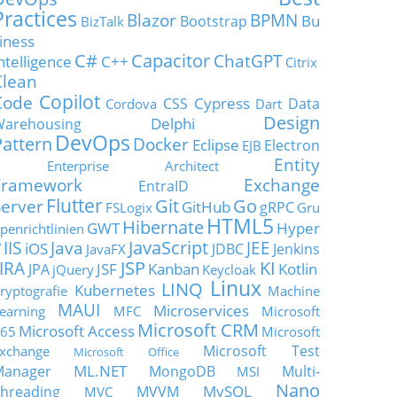
Practices
Blazor
BPMN
Bu
Bootstrap
BizTalk
iness
C#
Capacitor
ChatGPT
ntelligence
C++
Citrix
Clean
Copilot
Code
Cypress
CSS
Data
Cordova
Dart
Design
Delphi
Warehousing
DevOps
Pattern
Docker
Eclipse
Electron
EJB
Entity
Enterprise Architect
Framework
Exchange
EntraID
Flutter
Git
Go
Server
GitHub
gRPC
FSLogix
Gru
HTML5
Hibernate
GWT
Hyper
penrichtlinien
JavaScript
IIS
Java
JEE
V
iOS
JDBC
Jenkins
JavaFX
JSP
KI
JIRA
JSF
Kanban
Kotlin
JPA
jQuery
Keycloak
Linux
LINQ
Kubernetes
ryptografie
Machine
MAUI
Microservices
earning
MFC
Microsoft
Microsoft CRM
Microsoft Access
65
Microsoft
Microsoft Test
xchange
Microsoft Office
ML.NET
Manager
MongoDB
Multi-
MSI
Nano
MySQL
hreading
MVVM
MVC