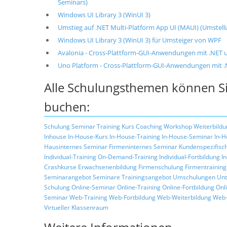
Seminars)
Windows UI Library 3 (WinUI 3)
Umstieg auf .NET Multi-Platform App UI (MAUI) (Umste
Windows UI Library 3 (WinUI 3) für Umsteiger von WPF
Avalonia - Cross-Plattform-GUI-Anwendungen mit .NET
Uno Platform - Cross-Plattform-GUI-Anwendungen mit 
Alle Schulungsthemen können Si
buchen:
Schulung
Seminar
Training
Kurs
Coaching
Workshop
Weiterbildu
Inhouse
In-House-Kurs
In-House-Training
In-House-Seminar
In-H
Hausinternes Seminar
Firmeninternes Seminar
Kundenspezifisc
Individual-Training
On-Demand-Training
Individual-Fortbildung
I
Crashkurse
Erwachsenenbildung
Firmenschulung
Firmentraining
Seminarangebot
Seminare
Trainingsangebot
Umschulungen
Unt
Schulung
Online-Seminar
Online-Training
Online-Fortbildung
Onl
Seminar
Web-Training
Web-Fortbildung
Web-Weiterbildung
Web-
Virtueller Klassenraum