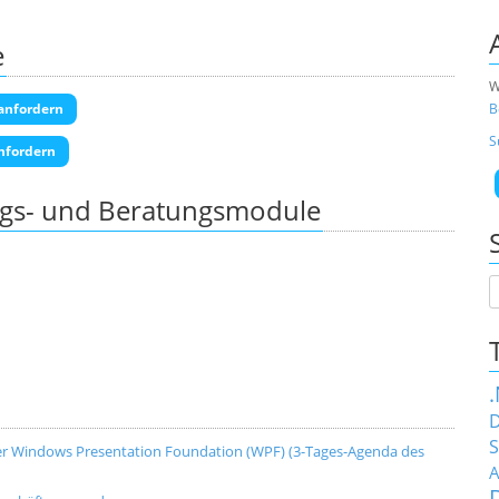
e
W
B
anfordern
S
nfordern
ngs- und Beratungsmodule
D
S
 Windows Presentation Foundation (WPF) (3-Tages-Agenda des
A