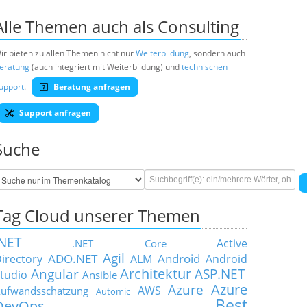
Alle Themen auch als Consulting
ir bieten zu allen Themen nicht nur
Weiterbildung
, sondern auch
eratung
(auch integriert mit Weiterbildung) und
technischen
upport
.
Beratung anfragen
Support anfragen
Suche
Tag Cloud unserer Themen
.NET
Active
.NET Core
Agil
ADO.NET
Android
irectory
ALM
Android
Architektur
Angular
ASP.NET
tudio
Ansible
Azure
Azure
AWS
ufwandsschätzung
Automic
Best
DevOps