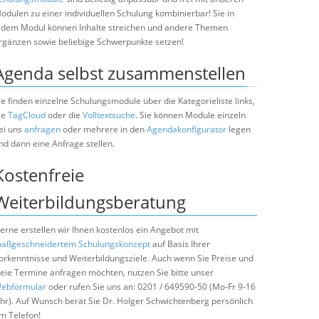
odulen zu einer individuellen Schulung kombinierbar! Sie in
edem Modul können Inhalte streichen und andere Themen
rgänzen sowie beliebige Schwerpunkte setzen!
Agenda selbst zusammenstellen
ie finden einzelne Schulungsmodule über die Kategorieliste links,
ie
TagCloud
oder die
Volltextsuche
. Sie können Module einzeln
ei uns
anfragen
oder mehrere in den
Agendakonfigurator
legen
nd dann eine Anfrage stellen.
Kostenfreie
Weiterbildungsberatung
erne erstellen wir Ihnen kostenlos ein Angebot mit
aßgeschneidertem Schulungskonzept
auf Basis Ihrer
orkenntnisse und Weiterbildungsziele. Auch wenn Sie Preise und
reie Termine anfragen möchten, nutzen Sie bitte unser
ebformular
oder rufen Sie uns an: 0201 / 649590-50 (Mo-Fr 9-16
hr). Auf Wunsch berät Sie Dr. Holger Schwichtenberg persönlich
m Telefon!