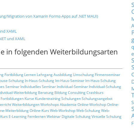
llung/Migration von Xamarin Forms-Apps auf .NET MAUI)
M
 und XAML
.NET und XAML
q
e in folgenden Weiterbildungsarten
e
S
C
ng
Fortbildung
Lernen
Lehrgang
Ausbildung
Umschulung
Firmenseminar
ouse-Schulung
In-Haus-Schulung
Im-Haus-Seminar
Im-Haus-Schulung
hes Seminar
Individuelles Seminar
Individual-Seminar
Individual-Schulung
M
ndividual-Weiterbildung
Beratung
Bildung
Consulting
Crashkurs
Fortbildungen
Kurse
Kundentraining
Schulungen
Schulungsangebot
S
erricht
Weiterbildungen
Workshops
Akademie
Online-Workshop
Online-
ine-Weiterbildung
Online-Kurs
Web-Workshop
Web-Schulung
Web-
Kurs
E-Learning
Fernlernen
Webinar
Digitale Schulung
Virtuelle Schulung
F