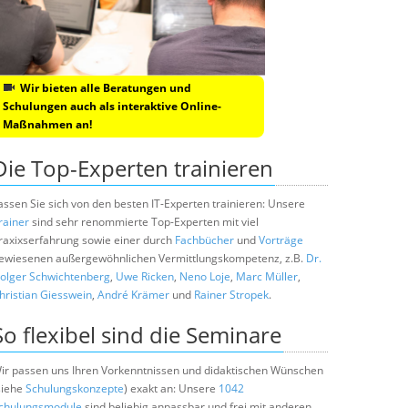
Wir bieten alle Beratungen und
Schulungen auch als interaktive Online-
Maßnahmen an!
Die Top-Experten trainieren
assen Sie sich von den besten IT-Experten trainieren: Unsere
rainer
sind sehr renommierte Top-Experten mit viel
raxixserfahrung sowie einer durch
Fachbücher
und
Vorträge
ewiesenen außergewöhnlichen Vermittlungskompetenz, z.B.
Dr.
olger Schwichtenberg
,
Uwe Ricken
,
Neno Loje
,
Marc Müller
,
hristian Giesswein
,
André Krämer
und
Rainer Stropek
.
So flexibel sind die Seminare
ir passen uns Ihren Vorkenntnissen und didaktischen Wünschen
siehe
Schulungskonzepte
) exakt an: Unsere
1042
chulungsmodule
sind beliebig anpassbar und frei mit anderen