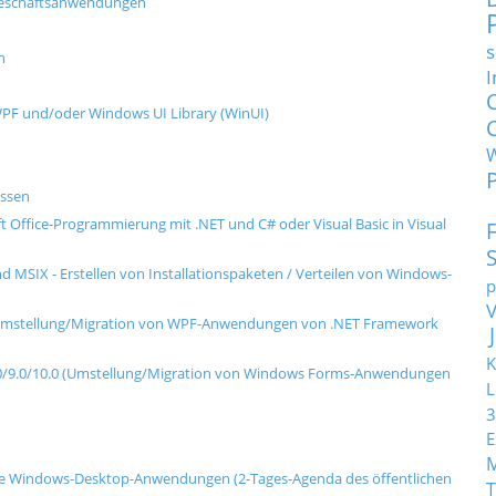
 Geschäftsanwendungen
s
n
I
PF und/oder Windows UI Library (WinUI)
ssen
oft Office-Programmierung mit .NET und C# oder Visual Basic in Visual
d MSIX - Erstellen von Installationspaketen / Verteilen von Windows-
p
.0 (Umstellung/Migration von WPF-Anwendungen von .NET Framework
K
8.0/9.0/10.0 (Umstellung/Migration von Windows Forms-Anwendungen
L
3
E
rne Windows-Desktop-Anwendungen (2-Tages-Agenda des öffentlichen
T