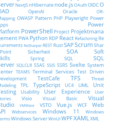
Server
node.js
O
nHibernate
OIDC
NextJS
OAuth
OAD
Oracle
OpenAI
OR-
Pattern
Playwright
OWASP
PHP
Power
apping
Power
Apps
PowerShell
Platform
Projektmana
Project
gement
Python
React
PWA
RDP
Re
Refactoring
Scrum
SAP
uirements
Rust
Shar
REST
ReSharper
SOA
Soft
Sicherheit
Point
SQL
kills
SQL
Spring
Server
Svelte
System
SSAS
SSRS
SQLCLR
SSIS
enter
Terminal Services
Test Driven
TEAMS
TFS
TestCafe
Development
Threat
TypeScript
Unit
TPL
UML
UC4
odeling
Testing
User Experience
Usability
User
Visual
Visio
Visual Basic
tories
Studio
Vue.js
Web
VSTO
WCF
VMWare
API
Windows 11
Webservices
Windows
XAML
WPF
Windows Server
XML
orms
WinUI