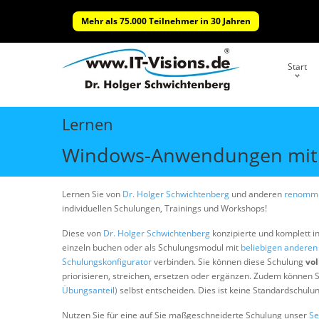
Mehr als 75.000 Teilnehmer in 30 Jahren
Start
Lernen
Windows-Anwendungen mit 
Lernen Sie von
Dr. Holger Schwichtenberg
und anderen
renommi
individuellen Schulungen, Trainings und Workshops!
Diese von
Dr. Holger Schwichtenberg
konzipierte und komplett i
einzeln buchen oder als Schulungsmodul mit
beliebigen andere
Schulungskonfigurator
verbinden. Sie können diese Schulung
vol
priorisieren, streichen, ersetzen oder ergänzen. Zudem können S
Übungsanteil)
selbst entscheiden. Dies ist keine Standardschulu
Nutzen Sie für eine auf Sie maßgeschneiderte Schulung unser
Se