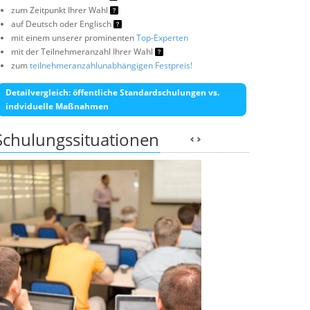
zum Zeitpunkt Ihrer Wahl
auf Deutsch oder Englisch
mit einem unserer prominenten
Top-Experten
mit der Teilnehmeranzahl Ihrer Wahl
zum
teilnehmeranzahlunabhängigen Festpreis!
Detailvergleich: öffentliche Standardschulungen vs.
indviduelle Maßnahmen
Schulungssituationen