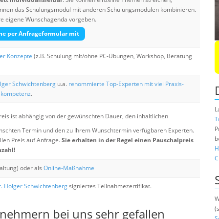
 können das Schulungsmodul mit anderen Schulungsmodulen kombinieren.
Ihre eigene Wunschagenda vorgeben.
he per Anfrageformular mit
her Konzepte
(z.B. Schulung mit/ohne PC-Übungen, Workshop, Beratung
lger Schwichtenberg
u.a.
renommierte Top-Experten mit viel Praxis-
skompetenz
.
L
eis ist abhängig von der gewünschten Dauer, den inhaltlichen
T
P
chten Termin und den zu Ihrem Wunschtermin verfügbaren Experten.
b
llen Preis auf Anfrage.
Sie erhalten in der Regel einen Pauschalpreis
H
nzahl!
C
altung) oder als
Online-Maßnahme
. Holger Schwichtenberg
signiertes Teilnahmezertifikat.
W
(
lnehmern bei uns sehr gefallen
S