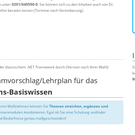
n unter
0201/649590-0
. Sie können sich zu den Inhalten auch von Dr.
efon beraten lassen (Termine nach Vereinbarung).
er klassischem .NET Framework durch (Version nach Ihrer Wahl)
S
b
mmvorschlag/Lehrplan für das
M
s-Basiswissen
nseren Maßnahmen können Sie
Themen streichen, ergänzen und
hemenmodulen kombinieren. Egal ob Sie eine Schulung und/oder
d Bedürfnisse genau maßgeschneidert!