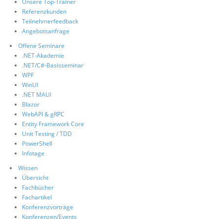
Unsere Top-Trainer
Referenzkunden
Teilnehmerfeedback
Angebotsanfrage
Offene Seminare
.NET-Akademie
.NET/C#-Basisseminar
WPF
WinUI
.NET MAUI
Blazor
WebAPI & gRPC
Entity Framework Core
Unit Testing / TDD
PowerShell
Infotage
Wissen
Übersicht
Fachbücher
Fachartikel
Konferenzvorträge
Konferenzen/Events