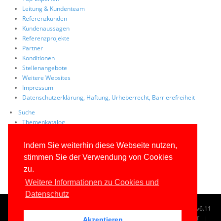
Leitung & Kundenteam
Referenzkunden
Kundenaussagen
Referenzprojekte
Partner
Konditionen
Stellenangebote
Weitere Websites
Impressum
Datenschutzerklärung, Haftung, Urheberrecht, Barrierefreiheit
Suche
Themenkatalog
Tag Cloud
Volltextsuche
Indem Sie weiterhin diese Webseite nutzen,
Site Map
stimmen Sie der Verwendung von Cookies
FAQs
zu.
Weitere Informationen zu Cookies und
Datenschutz
© 1996-2026
www.IT-Visions.de
-
Dr. Holger Schwichtenberg
v6.11
START
SUCHE
TAG CLOUD
SITEMAP
KONTAKT
Akzeptieren