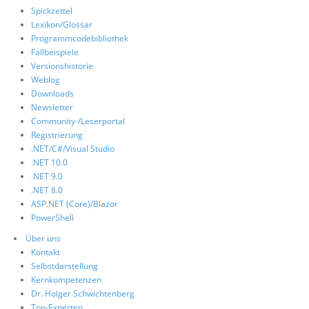
Spickzettel
Lexikon/Glossar
Programmcodebibliothek
Fallbeispiele
Versionshistorie
Weblog
Downloads
Newsletter
Community-/Leserportal
Registrierung
.NET/C#/Visual Studio
.NET 10.0
.NET 9.0
.NET 8.0
ASP.NET (Core)/Blazor
PowerShell
Über uns
Kontakt
Selbstdarstellung
Kernkompetenzen
Dr. Holger Schwichtenberg
Top-Experten