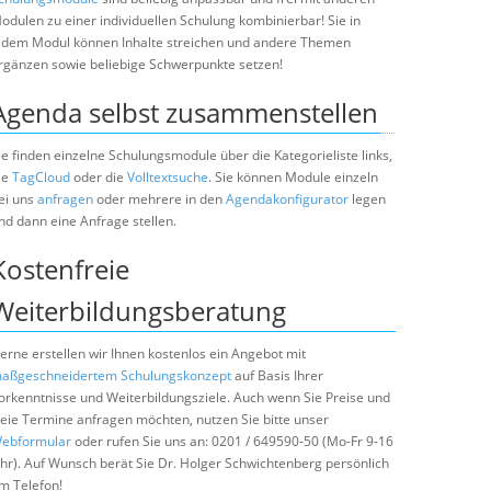
odulen zu einer individuellen Schulung kombinierbar! Sie in
edem Modul können Inhalte streichen und andere Themen
rgänzen sowie beliebige Schwerpunkte setzen!
Agenda selbst zusammenstellen
ie finden einzelne Schulungsmodule über die Kategorieliste links,
ie
TagCloud
oder die
Volltextsuche
. Sie können Module einzeln
ei uns
anfragen
oder mehrere in den
Agendakonfigurator
legen
nd dann eine Anfrage stellen.
Kostenfreie
Weiterbildungsberatung
erne erstellen wir Ihnen kostenlos ein Angebot mit
aßgeschneidertem Schulungskonzept
auf Basis Ihrer
orkenntnisse und Weiterbildungsziele. Auch wenn Sie Preise und
reie Termine anfragen möchten, nutzen Sie bitte unser
ebformular
oder rufen Sie uns an: 0201 / 649590-50 (Mo-Fr 9-16
hr). Auf Wunsch berät Sie Dr. Holger Schwichtenberg persönlich
m Telefon!