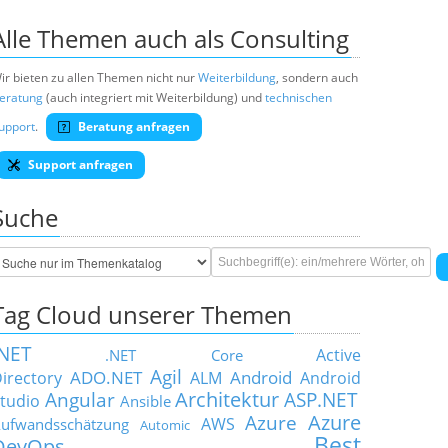
Alle Themen auch als Consulting
ir bieten zu allen Themen nicht nur
Weiterbildung
, sondern auch
eratung
(auch integriert mit Weiterbildung) und
technischen
upport
.
Beratung anfragen
Support anfragen
Suche
Tag Cloud unserer Themen
.NET
Active
.NET Core
Agil
ADO.NET
Android
irectory
ALM
Android
Architektur
Angular
ASP.NET
tudio
Ansible
Azure
Azure
AWS
ufwandsschätzung
Automic
Best
DevOps