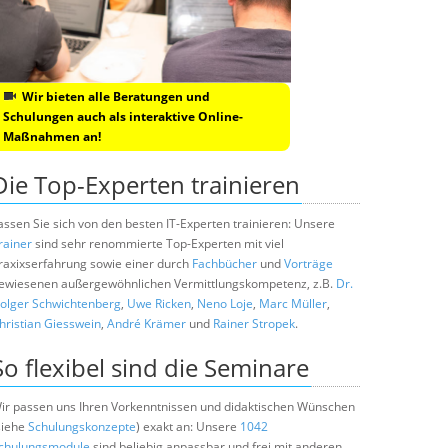
Wir bieten alle Beratungen und
Schulungen auch als interaktive Online-
Maßnahmen an!
Die Top-Experten trainieren
assen Sie sich von den besten IT-Experten trainieren: Unsere
rainer
sind sehr renommierte Top-Experten mit viel
raxixserfahrung sowie einer durch
Fachbücher
und
Vorträge
ewiesenen außergewöhnlichen Vermittlungskompetenz, z.B.
Dr.
olger Schwichtenberg
,
Uwe Ricken
,
Neno Loje
,
Marc Müller
,
hristian Giesswein
,
André Krämer
und
Rainer Stropek
.
So flexibel sind die Seminare
ir passen uns Ihren Vorkenntnissen und didaktischen Wünschen
siehe
Schulungskonzepte
) exakt an: Unsere
1042
chulungsmodule
sind beliebig anpassbar und frei mit anderen