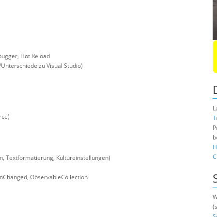
bugger, Hot Reload
/Unterschiede zu Visual Studio)
L
rce)
T
P
b
H
C
 Textformatierung, Kultureinstellungen)
onChanged, ObservableCollection
W
(
S