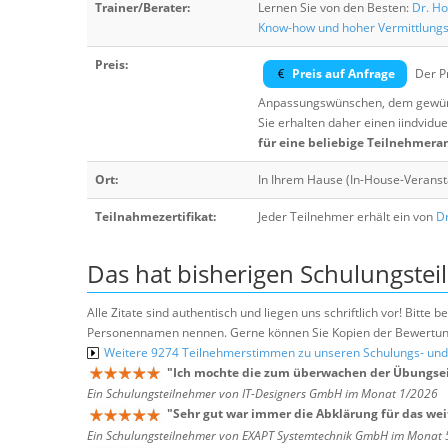
Trainer/Berater:
Lernen Sie von den Besten:
Dr. Ho
Know-how und hoher Vermittlung
Preis:
Preis auf Anfrage
Der Pr
Anpassungswünschen, dem gewüns
Sie erhalten daher einen iindvidue
für eine beliebige Teilnehmera
Ort:
In Ihrem Hause (In-House-Veranst
Teilnahmezertifikat:
Jeder Teilnehmer erhält ein von
Dr
Das hat bisherigen Schulungstei
Alle Zitate sind authentisch und liegen uns schriftlich vor! Bitt
Personennamen nennen. Gerne können Sie Kopien der Bewertung
Weitere 9274 Teilnehmerstimmen zu unseren Schulungs- u
"
Ich mochte die zum überwachen der Übungsei
Ein Schulungsteilnehmer von IT-Designers GmbH im Monat 1/2026
"
Sehr gut war immer die Abklärung für das wei
Ein Schulungsteilnehmer von EXAPT Systemtechnik GmbH im Monat