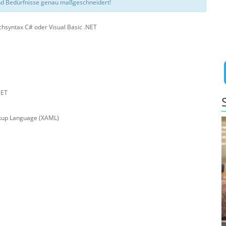
d Bedürfnisse genau maßgeschneidert!
hsyntax C# oder Visual Basic .NET
NET
rkup Language (XAML)