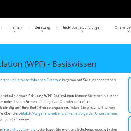
Themen
Beratung
Individuelle Schulungen
Offene S
ation (WPF) - Basiswissen
erten und praxiserfahrenen Experten
in genau auf Sie zugeschnittenen
ndividualisierbare Schulung
WPF-Basiswissen
können Sie einzeln buchen
er individuellen Firmenschulung (vor Ort oder online) im
lständig auf Ihre Bedürfnisse anpassen
, indem Sie einzelne Themen
ie über die
Didaktik/Vorgehensweise (z.B. Reihenfolge der Unterthemen,
ng "von der Stange"!
minaranfrageformular
oder legen Sie mehrere Schulungsmodule in den