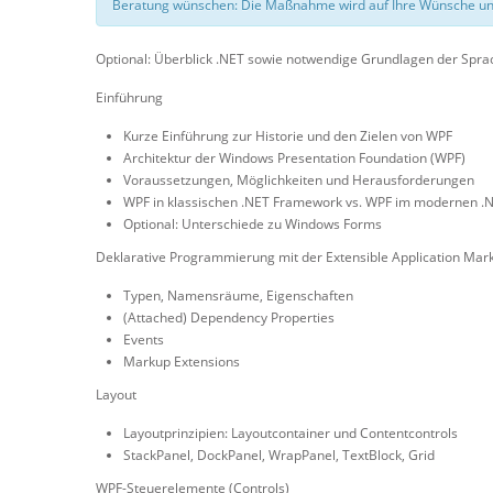
Beratung wünschen: Die Maßnahme wird auf Ihre Wünsche un
Optional: Überblick .NET sowie notwendige Grundlagen der Sprac
Einführung
Kurze Einführung zur Historie und den Zielen von WPF
Architektur der Windows Presentation Foundation (WPF)
Voraussetzungen, Möglichkeiten und Herausforderungen
WPF in klassischen .NET Framework vs. WPF im modernen .
Optional: Unterschiede zu Windows Forms
Deklarative Programmierung mit der Extensible Application Ma
Typen, Namensräume, Eigenschaften
(Attached) Dependency Properties
Events
Markup Extensions
Layout
Layoutprinzipien: Layoutcontainer und Contentcontrols
StackPanel, DockPanel, WrapPanel, TextBlock, Grid
WPF-Steuerelemente (Controls)