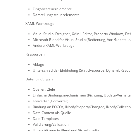
Eingabesteuerelemente
Darstellungssteuerelemente
XAML-Werkzeuge
Visual Studio: Designer, XAML-Editor, Property Windows, De
Microsoft Blend for Visual Studio (Bedienung, Vor-/Nachteile
Andere XAML-Werkzeuge
Ressourcen
Ablage
Unterschied der Einbindung (StaticResource, DynamicResou
Datenbindungen
Quellen, Ziele
Einfache Bindungsmechanismen (Richtung, Update-Verhalten,
Konverter (Converter)
Bindung an POCOs, INotifyPropertyChanged, INotifyCollecti
Data Context als Quelle
Data Templates
Validierung/Validation
Unterstützung in Blend und Visual Studio