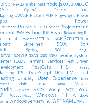
Server
node.js
O
nHibernate
OIDC
NextJS
OAuth
OAD
Oracle
OpenAI
OR-
Pattern
Playwright
OWASP
PHP
Power
apping
Power
Apps
PowerShell
Platform
Projektmana
Project
gement
Python
React
PWA
RDP
Re
Refactoring
Scrum
SAP
uirements
Rust
Shar
REST
ReSharper
SOA
Soft
Sicherheit
Point
SQL
kills
SQL
Spring
Server
Svelte
System
SSAS
SSRS
SQLCLR
SSIS
enter
Terminal Services
Test Driven
TEAMS
TFS
TestCafe
Development
Threat
TypeScript
Unit
TPL
UML
UC4
odeling
Testing
User Experience
Usability
User
Visual
Visio
Visual Basic
tories
Studio
Vue.js
Web
VSTO
WCF
VMWare
API
Windows 11
Webservices
Windows
XAML
WPF
Windows Server
XML
orms
WinUI