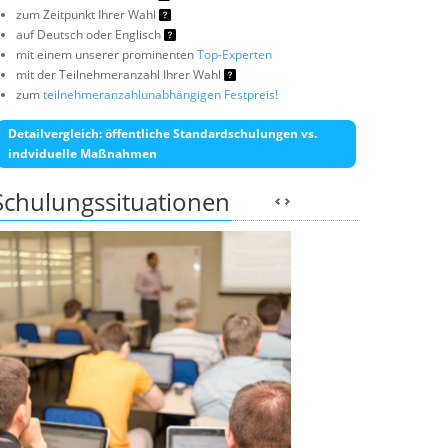
zum Zeitpunkt Ihrer Wahl
auf Deutsch oder Englisch
mit einem unserer prominenten
Top-Experten
mit der Teilnehmeranzahl Ihrer Wahl
zum
teilnehmeranzahlunabhängigen Festpreis!
Detailvergleich: öffentliche Standardschulungen vs.
indviduelle Maßnahmen
Schulungssituationen