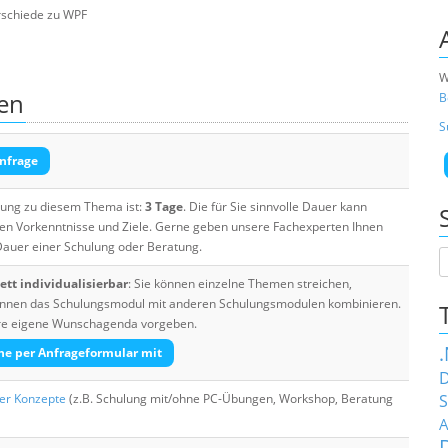
rschiede zu WPF
W
en
B
S
nfrage
ulung zu diesem Thema ist:
3 Tage
. Die für Sie sinnvolle Dauer kann
ten Vorkenntnisse und Ziele. Gerne geben unsere Fachexperten Ihnen
 Dauer einer Schulung oder Beratung.
tt individualisierbar
: Sie können einzelne Themen streichen,
 können das Schulungsmodul mit anderen Schulungsmodulen kombinieren.
Ihre eigene Wunschagenda vorgeben.
he per Anfrageformular mit
D
her Konzepte
(z.B. Schulung mit/ohne PC-Übungen, Workshop, Beratung
S
A