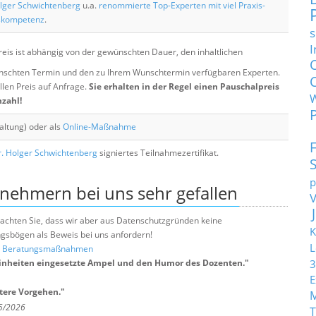
lger Schwichtenberg
u.a.
renommierte Top-Experten mit viel Praxis-
skompetenz
.
s
I
eis ist abhängig von der gewünschten Dauer, den inhaltlichen
chten Termin und den zu Ihrem Wunschtermin verfügbaren Experten.
llen Preis auf Anfrage.
Sie erhalten in der Regel einen Pauschalpreis
nzahl!
altung) oder als
Online-Maßnahme
. Holger Schwichtenberg
signiertes Teilnahmezertifikat.
p
lnehmern bei uns sehr gefallen
e beachten Sie, dass wir aber aus Datenschutzgründen keine
K
sbögen als Beweis bei uns anfordern!
L
nd Beratungsmaßnahmen
nheiten eingesetzte Ampel und den Humor des Dozenten.
"
3
E
tere Vorgehen.
"
 5/2026
T