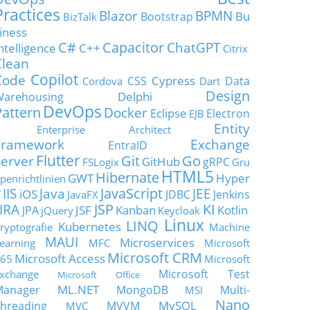
Practices
Blazor
BPMN
Bu
Bootstrap
BizTalk
iness
C#
Capacitor
ChatGPT
ntelligence
C++
Citrix
Clean
Copilot
Code
Cypress
CSS
Data
Cordova
Dart
Design
Delphi
Warehousing
DevOps
Pattern
Docker
Eclipse
Electron
EJB
Entity
Enterprise Architect
Framework
Exchange
EntraID
Flutter
Git
Go
Server
GitHub
gRPC
FSLogix
Gru
HTML5
Hibernate
GWT
Hyper
penrichtlinien
JavaScript
IIS
Java
JEE
V
iOS
JDBC
Jenkins
JavaFX
JSP
KI
JIRA
JSF
Kanban
Kotlin
JPA
jQuery
Keycloak
Linux
LINQ
Kubernetes
ryptografie
Machine
MAUI
Microservices
earning
MFC
Microsoft
Microsoft CRM
Microsoft Access
65
Microsoft
Microsoft Test
xchange
Microsoft Office
ML.NET
Manager
MongoDB
Multi-
MSI
Nano
MySQL
hreading
MVVM
MVC