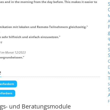
ises and in the morning from the day before. This makes it easier to
M
nikation mit lokalen und Remote-Teilnehmern gleichzeitig.
"
4
 sehr hilfreich und einfach einzusetzen.
"
q
24
e
S
H im Monat 12/2023
tergrundwissen.
"
C
e
M
S
anfordern
nfordern
F
ngs- und Beratungsmodule