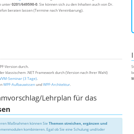
n unter
0201/649590-0
. Sie können sich zu den Inhalten auch von Dr.
efon beraten lassen (Termine nach Vereinbarung).
PF-Version durch.
S
er klassischem .NET Framework durch (Version nach Ihrer Wahl)
b
VVM-Seminar (3 Tage)
.
M
en
WPF-Aufbauwissen
und
WPF-Architektur
.
mmvorschlag/Lehrplan für das
sen
nseren Maßnahmen können Sie
Themen streichen, ergänzen und
hemenmodulen kombinieren. Egal ob Sie eine Schulung und/oder