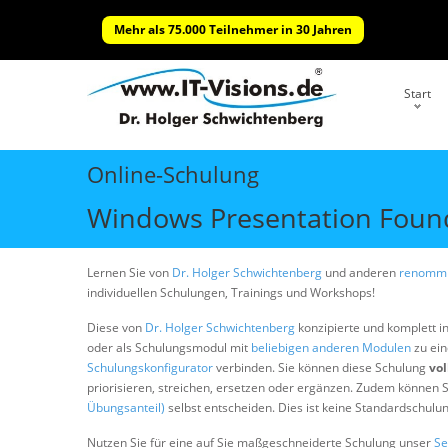
Mehr als 75.000 Teilnehmer in 30 Jahren
Start
Online-Schulung
Windows Presentation Found
Lernen Sie von
Dr. Holger Schwichtenberg
und anderen
renommi
individuellen Schulungen, Trainings und Workshops!
Diese von
Dr. Holger Schwichtenberg
konzipierte und komplett i
oder als Schulungsmodul mit
beliebigen anderen Modulen
zu ein
Schulungskonfigurator
verbinden. Sie können diese Schulung
vol
priorisieren, streichen, ersetzen oder ergänzen. Zudem können S
Übungsanteil)
selbst entscheiden. Dies ist keine Standardschulu
Nutzen Sie für eine auf Sie maßgeschneiderte Schulung unser
Se