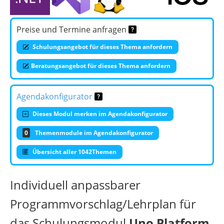
Preise und Termine anfragen
Schulungsangebot für dieses Thema anfordern
Beratungsangebot für dieses Thema anfordern
Agendakonfigurator
Dieses Modul merken im Agendakonfigurator
0
Themenmodule im Agendakonfigurator
Übersicht aller 1042Themen
Individuell anpassbarer
Programmvorschlag/Lehrplan für
das Schulungsmodul
Uno Platform