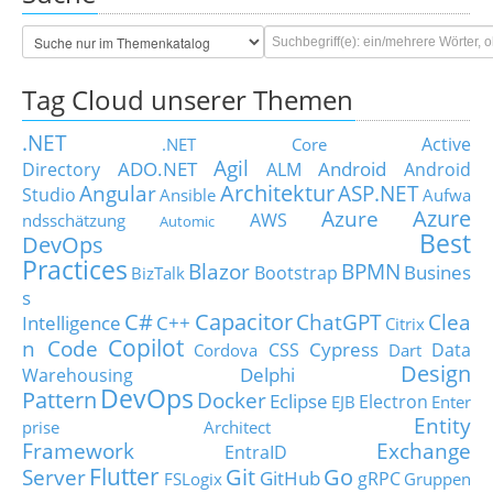
Tag Cloud unserer Themen
.NET
Active
.NET Core
Agil
ADO.NET
Android
Directory
ALM
Android
Architektur
Angular
ASP.NET
Studio
Ansible
Aufwa
Azure
Azure
AWS
ndsschätzung
Automic
Best
DevOps
Practices
Blazor
BPMN
Busines
Bootstrap
BizTalk
s
C#
Capacitor
ChatGPT
Clea
Intelligence
C++
Citrix
Copilot
n Code
Cypress
CSS
Data
Cordova
Dart
Design
Delphi
Warehousing
DevOps
Pattern
Docker
Eclipse
Electron
EJB
Enter
Entity
prise Architect
Framework
Exchange
EntraID
Flutter
Git
Go
Server
GitHub
gRPC
FSLogix
Gruppen