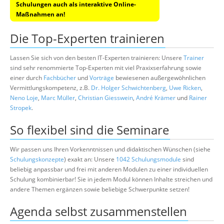
Schulungen auch als interaktive Online-
Maßnahmen an!
Die Top-Experten trainieren
Lassen Sie sich von den besten IT-Experten trainieren: Unsere
Trainer
sind sehr renommierte Top-Experten mit viel Praxixserfahrung sowie
einer durch
Fachbücher
und
Vorträge
bewiesenen außergewöhnlichen
Vermittlungskompetenz, z.B.
Dr. Holger Schwichtenberg
,
Uwe Ricken
,
Neno Loje
,
Marc Müller
,
Christian Giesswein
,
André Krämer
und
Rainer
Stropek
.
So flexibel sind die Seminare
Wir passen uns Ihren Vorkenntnissen und didaktischen Wünschen (siehe
Schulungskonzepte
) exakt an: Unsere
1042 Schulungsmodule
sind
beliebig anpassbar und frei mit anderen Modulen zu einer individuellen
Schulung kombinierbar! Sie in jedem Modul können Inhalte streichen und
andere Themen ergänzen sowie beliebige Schwerpunkte setzen!
Agenda selbst zusammenstellen