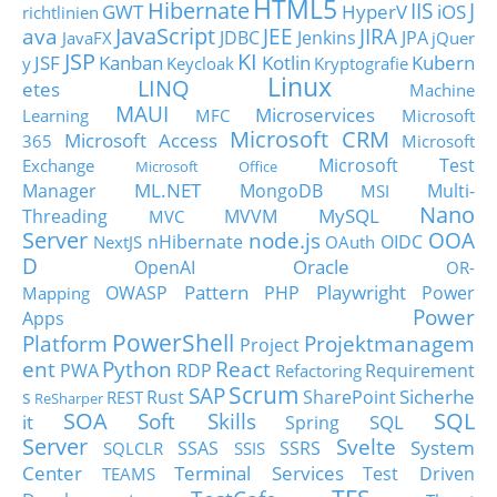
HTML5
Hibernate
IIS
J
GWT
HyperV
iOS
richtlinien
JavaScript
ava
JEE
JIRA
JDBC
Jenkins
JPA
JavaFX
jQuer
JSP
KI
JSF
Kanban
Kotlin
Kubern
y
Keycloak
Kryptografie
Linux
LINQ
etes
Machine
MAUI
Microservices
Learning
MFC
Microsoft
Microsoft CRM
Microsoft Access
365
Microsoft
Microsoft Test
Exchange
Microsoft Office
ML.NET
Manager
MongoDB
Multi-
MSI
Nano
MySQL
Threading
MVVM
MVC
Server
node.js
OOA
nHibernate
OIDC
NextJS
OAuth
D
Oracle
OpenAI
OR-
Pattern
Playwright
OWASP
PHP
Power
Mapping
Power
Apps
PowerShell
Platform
Projektmanagem
Project
ent
Python
React
PWA
RDP
Requirement
Refactoring
Scrum
SAP
Sicherhe
s
Rust
SharePoint
REST
ReSharper
SOA
SQL
Soft Skills
it
SQL
Spring
Server
Svelte
System
SSAS
SSRS
SQLCLR
SSIS
Center
Terminal Services
Test Driven
TEAMS