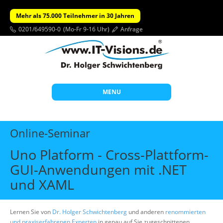
Mehr als 75.000 Teilnehmer in 30 Jahren
0201/649590-0
(Mo-Fr 9-16 Uhr)
Anfrage
MENU
Start
Online-Seminar
Themen
Uno Platform - Cross-Plattform-
Beratung
GUI-Anwendungen mit .NET
Individuelle Schulungen
und XAML
Offene Seminare
Lernen Sie von
Dr. Holger Schwichtenberg
Wissen
und anderen
renommierten
und praxiserfahrenen Experten
in genau auf Sie zugeschnittenen