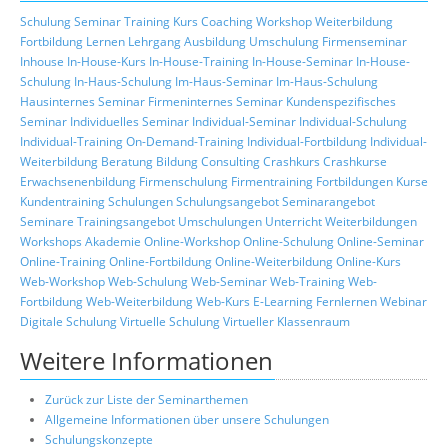
Schulung
Seminar
Training
Kurs
Coaching
Workshop
Weiterbildung
Fortbildung
Lernen
Lehrgang
Ausbildung
Umschulung
Firmenseminar
Inhouse
In-House-Kurs
In-House-Training
In-House-Seminar
In-House-
Schulung
In-Haus-Schulung
Im-Haus-Seminar
Im-Haus-Schulung
Hausinternes Seminar
Firmeninternes Seminar
Kundenspezifisches
Seminar
Individuelles Seminar
Individual-Seminar
Individual-Schulung
Individual-Training
On-Demand-Training
Individual-Fortbildung
Individual-
Weiterbildung
Beratung
Bildung
Consulting
Crashkurs
Crashkurse
Erwachsenenbildung
Firmenschulung
Firmentraining
Fortbildungen
Kurse
Kundentraining
Schulungen
Schulungsangebot
Seminarangebot
Seminare
Trainingsangebot
Umschulungen
Unterricht
Weiterbildungen
Workshops
Akademie
Online-Workshop
Online-Schulung
Online-Seminar
Online-Training
Online-Fortbildung
Online-Weiterbildung
Online-Kurs
Web-Workshop
Web-Schulung
Web-Seminar
Web-Training
Web-
Fortbildung
Web-Weiterbildung
Web-Kurs
E-Learning
Fernlernen
Webinar
Digitale Schulung
Virtuelle Schulung
Virtueller Klassenraum
Weitere Informationen
Zurück zur Liste der Seminarthemen
Allgemeine Informationen über unsere Schulungen
Schulungskonzepte