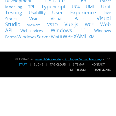
TFS
TestCafe
Development
Threat
TypeScript
Unit
TPL
UML
UC4
Modeling
Testing
User Experience
Usability
User
Visual
Visio
Visual Basic
Stories
Studio
Vue.js
Web
VSTO
WCF
VMWare
API
Windows 11
Webservices
Windows
XAML
WPF
Windows Server
XML
Forms
WinUI
© 1996-2026
www.IT-Visions.de
-
Dr. Holger Schwichtenberg
v6.11
START
SUCHE
TAG CLOUD
SITEMAP
KONTAKT
IMPRESSUM
RECHTLICHES