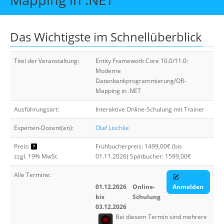
Über uns
Suche
Das Wichtigste im Schnellüberblick
Titel der Veranstaltung:
Entity Framework Core 10.0/11.0:
Moderne
Datenbankprogrammierung/OR-
Mapping in .NET
Ausführungsart:
Interaktive Online-Schulung mit Trainer
Experten-Dozent(en):
Olaf Lischke
Preis:
Frühbucherpreis: 1499,00€ (bis
zzgl. 19% MwSt.
01.11.2026) Spätbucher: 1599,00€
Alle Termine:
01.12.2026
Online-
Anmelden
bis
Schulung
03.12.2026
Bei diesem Termin sind mehrere