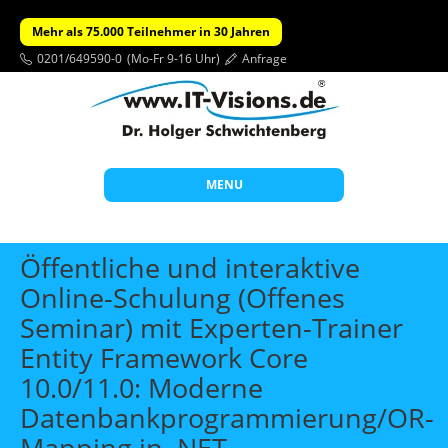
Mehr als 75.000 Teilnehmer in 30 Jahren
0201/649590-0
(Mo-Fr 9-16 Uhr)
Anfrage
MENU
Start
Öffentliche und interaktive
Themen
Online-Schulung (Offenes
Seminar) mit Experten-Trainer
Beratung
Entity Framework Core
Individuelle Schulungen
10.0/11.0: Moderne
Offene Seminare
Datenbankprogrammierung/OR-
Wissen
Mapping in .NET