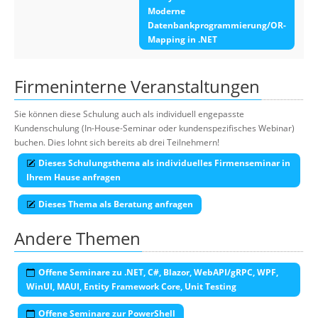
Moderne
Datenbankprogrammierung/OR-
Mapping in .NET
Firmeninterne Veranstaltungen
Sie können diese Schulung auch als individuell engepasste
Kundenschulung (In-House-Seminar oder kundenspezifisches Webinar)
buchen. Dies lohnt sich bereits ab drei Teilnehmern!
Dieses Schulungsthema als individuelles Firmenseminar in
Ihrem Hause anfragen
Dieses Thema als Beratung anfragen
Andere Themen
Offene Seminare zu .NET, C#, Blazor, WebAPI/gRPC, WPF,
WinUI, MAUI, Entity Framework Core, Unit Testing
Offene Seminare zur PowerShell