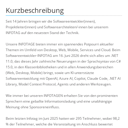
Kurzbeschreibung
Seit 14 Jahren bringen wir die Softwareentwickler(innen),
Projektleiter(innen) und Softwarearchitekten/-innen bei unserem
INFOTAG auf den neuesten Stand der Technik.
Unsere INFOTAGE bieten immer ein spannendes Potpourri aktueller
Themen im Umfeld von Desktop, Web, Mobile, Services und Cloud. Beim
Softwareentwickler-INFOTAG am 16. Juni 2026 dreht sich alles um .NET
11.0, das dieses Jahr zahlreiche Neuerungen in der Sprachsyntax von C#
15.0, in den Klassenbibliotheken und in allen Anwendungsbereichen
(Web, Desktop, Mobile) bringt, sowie um KI-unterstützte
Softwareentwicklung mit OpenAI, Azure AI, Copilot, Claude Code, .NET AI
Library, Model Context Protocol, Agents und anderen Werkzeugen.
Wie immer bei unseren INFOTAGEN erhalten Sie von den prominenten
Sprechern eine geballte Informationsladung und eine unabhängige
Meinung ohne Sponsoreneinfluss.
Beim letzten Infotag im Juni 2025 hatten wir 295 Teilnehmer, wobei 98,2
% der Teilnehmer, welche die Veranstaltung im Anschluss bewertet