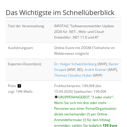
Über uns
Das Wichtigste im Schnellüberblick
Suche
Titel der Veranstaltung:
INFOTAG "Softwareentwickler-Update
2026 für .NET-, Web- und Cloud-
Entwickler: .NET 11.0 und KI"
Ausführungsart:
Online-Event mit ZOOM (Teilnahme im
Webbrowser möglich)
Experten-Dozent(en):
Dr. Holger Schwichtenberg
(MVP),
Rainer
Stropek
(MVP, RD),
André Krämer
(MVP),
Thomas Claudius Huber
(MVP)
Preis:
Frühbucherpreis: 149,00€ (bis
zzgl. 19% MwSt.
15.04.2026) Spätbucher: 199,00€
GRUPPENANGEBOT "3 oder mehr":
Wenn Sie sich mit drei oder mehr
Personen aus einer Firma/Organisation
direkt nacheinander (!) per Online-
Anmeldeformular (!) für den Infotag
anmelden, zahlen Sie lediglich
159 Euro