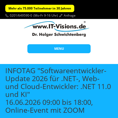
Mehr als 75.000 Teilnehmer in 30 Jahren
0201/649590-0
(Mo-Fr 9-16 Uhr)
Anfrage
MENU
Start
INFOTAG "Softwareentwickler-
Themen
Update 2026 für .NET-, Web-
und Cloud-Entwickler: .NET 11.0
Beratung
und KI"
Individuelle Schulungen
16.06.2026 09:00 bis 18:00,
Offene Seminare
Online-Event mit ZOOM
Wissen