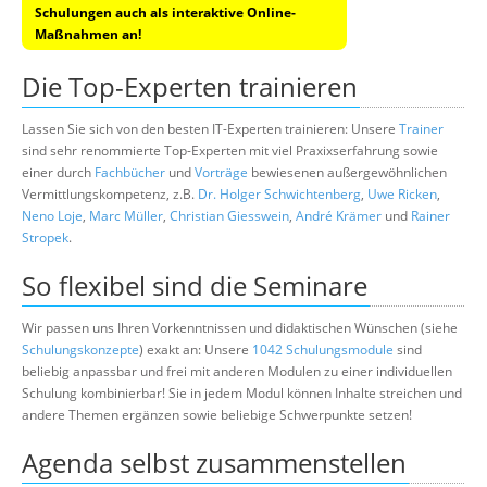
Schulungen auch als interaktive Online-
Maßnahmen an!
Die Top-Experten trainieren
Lassen Sie sich von den besten IT-Experten trainieren: Unsere
Trainer
sind sehr renommierte Top-Experten mit viel Praxixserfahrung sowie
einer durch
Fachbücher
und
Vorträge
bewiesenen außergewöhnlichen
Vermittlungskompetenz, z.B.
Dr. Holger Schwichtenberg
,
Uwe Ricken
,
Neno Loje
,
Marc Müller
,
Christian Giesswein
,
André Krämer
und
Rainer
Stropek
.
So flexibel sind die Seminare
Wir passen uns Ihren Vorkenntnissen und didaktischen Wünschen (siehe
Schulungskonzepte
) exakt an: Unsere
1042 Schulungsmodule
sind
beliebig anpassbar und frei mit anderen Modulen zu einer individuellen
Schulung kombinierbar! Sie in jedem Modul können Inhalte streichen und
andere Themen ergänzen sowie beliebige Schwerpunkte setzen!
Agenda selbst zusammenstellen