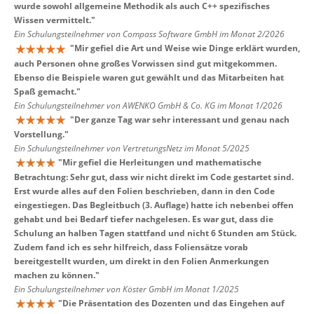
wurde sowohl allgemeine Methodik als auch C++ spezifisches
Wissen vermittelt.
"
Ein Schulungsteilnehmer von Compass Software GmbH im Monat 2/2026
"
Mir gefiel die Art und Weise wie Dinge erklärt wurden,
auch Personen ohne großes Vorwissen sind gut mitgekommen.
Ebenso die Beispiele waren gut gewählt und das Mitarbeiten hat
Spaß gemacht.
"
Ein Schulungsteilnehmer von AWENKO GmbH & Co. KG im Monat 1/2026
"
Der ganze Tag war sehr interessant und genau nach
Vorstellung.
"
Ein Schulungsteilnehmer von VertretungsNetz im Monat 5/2025
"
Mir gefiel die Herleitungen und mathematische
Betrachtung: Sehr gut, dass wir nicht direkt im Code gestartet sind.
Erst wurde alles auf den Folien beschrieben, dann in den Code
eingestiegen. Das Begleitbuch (3. Auflage) hatte ich nebenbei offen
gehabt und bei Bedarf tiefer nachgelesen. Es war gut, dass die
Schulung an halben Tagen stattfand und nicht 6 Stunden am Stück.
Zudem fand ich es sehr hilfreich, dass Foliensätze vorab
bereitgestellt wurden, um direkt in den Folien Anmerkungen
machen zu können.
"
Ein Schulungsteilnehmer von Köster GmbH im Monat 1/2025
"
Die Präsentation des Dozenten und das Eingehen auf