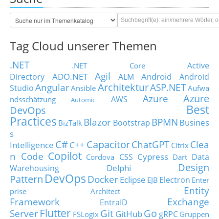
Tag Cloud unserer Themen
.NET
Active
.NET Core
Agil
ADO.NET
Android
Directory
ALM
Android
Architektur
Angular
ASP.NET
Studio
Ansible
Aufwa
Azure
Azure
AWS
ndsschätzung
Automic
Best
DevOps
Practices
Blazor
BPMN
Busines
Bootstrap
BizTalk
s
C#
Capacitor
ChatGPT
Clea
Intelligence
C++
Citrix
Copilot
n Code
Cypress
CSS
Data
Cordova
Dart
Design
Delphi
Warehousing
DevOps
Pattern
Docker
Eclipse
Electron
EJB
Enter
Entity
prise Architect
Framework
Exchange
EntraID
Flutter
Git
Go
Server
GitHub
gRPC
FSLogix
Gruppen