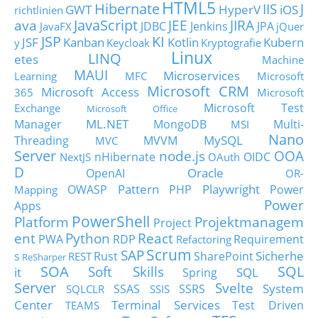
HTML5
Hibernate
IIS
J
GWT
HyperV
iOS
richtlinien
JavaScript
ava
JEE
JIRA
JDBC
Jenkins
JPA
JavaFX
jQuer
JSP
KI
JSF
Kanban
Kotlin
Kubern
y
Keycloak
Kryptografie
Linux
LINQ
etes
Machine
MAUI
Microservices
Learning
MFC
Microsoft
Microsoft CRM
Microsoft Access
365
Microsoft
Microsoft Test
Exchange
Microsoft Office
ML.NET
Manager
MongoDB
Multi-
MSI
Nano
MySQL
Threading
MVVM
MVC
Server
node.js
OOA
nHibernate
OIDC
NextJS
OAuth
D
Oracle
OpenAI
OR-
Pattern
Playwright
OWASP
PHP
Power
Mapping
Power
Apps
PowerShell
Platform
Projektmanagem
Project
ent
Python
React
PWA
RDP
Requirement
Refactoring
Scrum
SAP
Sicherhe
s
Rust
SharePoint
REST
ReSharper
SOA
SQL
Soft Skills
it
SQL
Spring
Server
Svelte
System
SSAS
SSRS
SQLCLR
SSIS
Center
Terminal Services
Test Driven
TEAMS