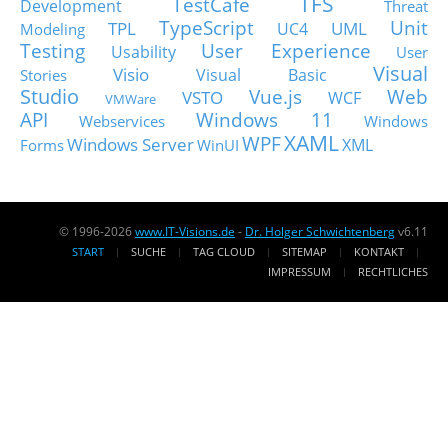
TFS
TestCafe
Development
Threat
TypeScript
Unit
TPL
UML
UC4
Modeling
Testing
User Experience
Usability
User
Visual
Visio
Visual Basic
Stories
Studio
Vue.js
Web
VSTO
WCF
VMWare
API
Windows 11
Webservices
Windows
XAML
WPF
Windows Server
XML
Forms
WinUI
© 1996-2026
www.IT-Visions.de
-
Dr. Holger Schwichtenberg
v6.11
START
SUCHE
TAG CLOUD
SITEMAP
KONTAKT
IMPRESSUM
RECHTLICHES