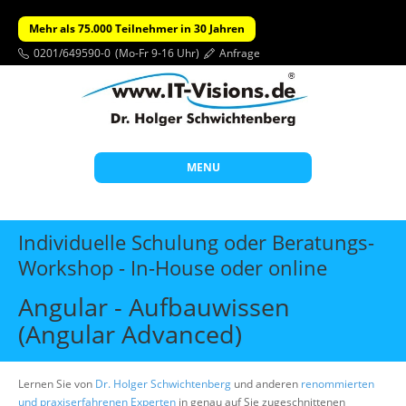
Mehr als 75.000 Teilnehmer in 30 Jahren
0201/649590-0
(Mo-Fr 9-16 Uhr)
Anfrage
MENU
Start
Individuelle Schulung oder Beratungs-
Themen
Workshop - In-House oder online
Beratung
Angular - Aufbauwissen
Individuelle Schulungen
(Angular Advanced)
Offene Seminare
Lernen Sie von
Dr. Holger Schwichtenberg
und anderen
renommierten
Wissen
und praxiserfahrenen Experten
in genau auf Sie zugeschnittenen