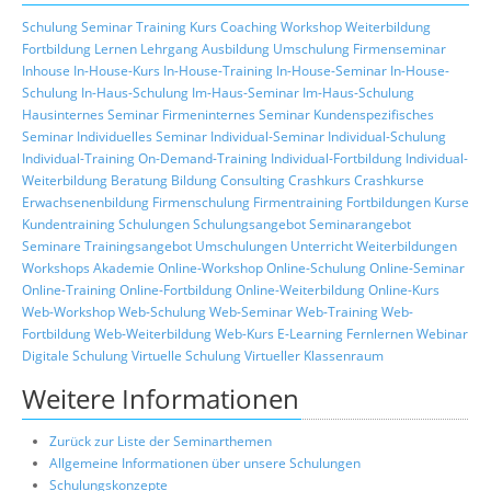
Schulung
Seminar
Training
Kurs
Coaching
Workshop
Weiterbildung
Fortbildung
Lernen
Lehrgang
Ausbildung
Umschulung
Firmenseminar
Inhouse
In-House-Kurs
In-House-Training
In-House-Seminar
In-House-
Schulung
In-Haus-Schulung
Im-Haus-Seminar
Im-Haus-Schulung
Hausinternes Seminar
Firmeninternes Seminar
Kundenspezifisches
Seminar
Individuelles Seminar
Individual-Seminar
Individual-Schulung
Individual-Training
On-Demand-Training
Individual-Fortbildung
Individual-
Weiterbildung
Beratung
Bildung
Consulting
Crashkurs
Crashkurse
Erwachsenenbildung
Firmenschulung
Firmentraining
Fortbildungen
Kurse
Kundentraining
Schulungen
Schulungsangebot
Seminarangebot
Seminare
Trainingsangebot
Umschulungen
Unterricht
Weiterbildungen
Workshops
Akademie
Online-Workshop
Online-Schulung
Online-Seminar
Online-Training
Online-Fortbildung
Online-Weiterbildung
Online-Kurs
Web-Workshop
Web-Schulung
Web-Seminar
Web-Training
Web-
Fortbildung
Web-Weiterbildung
Web-Kurs
E-Learning
Fernlernen
Webinar
Digitale Schulung
Virtuelle Schulung
Virtueller Klassenraum
Weitere Informationen
Zurück zur Liste der Seminarthemen
Allgemeine Informationen über unsere Schulungen
Schulungskonzepte