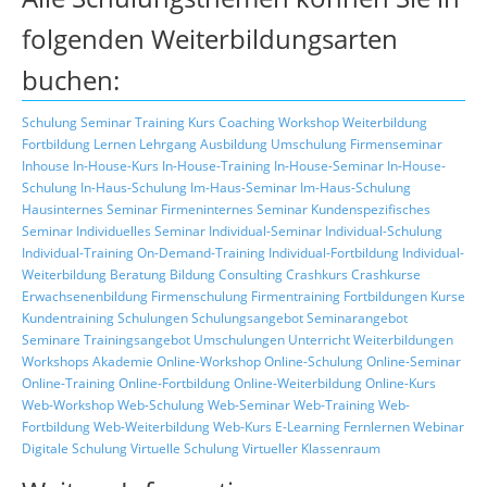
folgenden Weiterbildungsarten
buchen:
Schulung
Seminar
Training
Kurs
Coaching
Workshop
Weiterbildung
Fortbildung
Lernen
Lehrgang
Ausbildung
Umschulung
Firmenseminar
Inhouse
In-House-Kurs
In-House-Training
In-House-Seminar
In-House-
Schulung
In-Haus-Schulung
Im-Haus-Seminar
Im-Haus-Schulung
Hausinternes Seminar
Firmeninternes Seminar
Kundenspezifisches
Seminar
Individuelles Seminar
Individual-Seminar
Individual-Schulung
Individual-Training
On-Demand-Training
Individual-Fortbildung
Individual-
Weiterbildung
Beratung
Bildung
Consulting
Crashkurs
Crashkurse
Erwachsenenbildung
Firmenschulung
Firmentraining
Fortbildungen
Kurse
Kundentraining
Schulungen
Schulungsangebot
Seminarangebot
Seminare
Trainingsangebot
Umschulungen
Unterricht
Weiterbildungen
Workshops
Akademie
Online-Workshop
Online-Schulung
Online-Seminar
Online-Training
Online-Fortbildung
Online-Weiterbildung
Online-Kurs
Web-Workshop
Web-Schulung
Web-Seminar
Web-Training
Web-
Fortbildung
Web-Weiterbildung
Web-Kurs
E-Learning
Fernlernen
Webinar
Digitale Schulung
Virtuelle Schulung
Virtueller Klassenraum