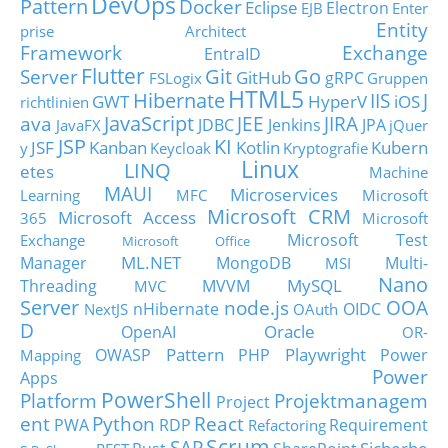
DevOps
Pattern
Docker
Eclipse
Electron
EJB
Enter
Entity
prise Architect
Framework
Exchange
EntraID
Flutter
Git
Go
Server
GitHub
gRPC
FSLogix
Gruppen
HTML5
Hibernate
IIS
J
GWT
HyperV
iOS
richtlinien
JavaScript
ava
JEE
JIRA
JDBC
Jenkins
JPA
JavaFX
jQuer
JSP
KI
JSF
Kanban
Kotlin
Kubern
y
Keycloak
Kryptografie
Linux
LINQ
etes
Machine
MAUI
Microservices
Learning
MFC
Microsoft
Microsoft CRM
Microsoft Access
365
Microsoft
Microsoft Test
Exchange
Microsoft Office
ML.NET
Manager
MongoDB
Multi-
MSI
Nano
MySQL
Threading
MVVM
MVC
Server
node.js
OOA
nHibernate
OIDC
NextJS
OAuth
D
Oracle
OpenAI
OR-
Pattern
Playwright
OWASP
PHP
Power
Mapping
Power
Apps
PowerShell
Platform
Projektmanagem
Project
ent
Python
React
PWA
RDP
Requirement
Refactoring
Scrum
SAP