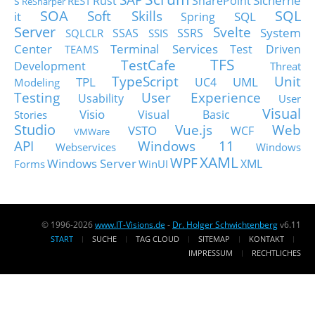
Sicherhe
s
Rust
SharePoint
REST
ReSharper
SOA
SQL
Soft Skills
it
SQL
Spring
Server
Svelte
System
SSAS
SSRS
SQLCLR
SSIS
Center
Terminal Services
Test Driven
TEAMS
TFS
TestCafe
Development
Threat
TypeScript
Unit
TPL
UML
UC4
Modeling
Testing
User Experience
Usability
User
Visual
Visio
Visual Basic
Stories
Studio
Vue.js
Web
VSTO
WCF
VMWare
API
Windows 11
Webservices
Windows
XAML
WPF
Windows Server
XML
Forms
WinUI
© 1996-2026
www.IT-Visions.de
-
Dr. Holger Schwichtenberg
v6.11
START
SUCHE
TAG CLOUD
SITEMAP
KONTAKT
IMPRESSUM
RECHTLICHES