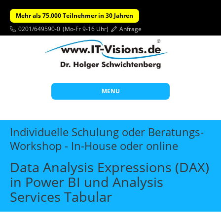
Mehr als 75.000 Teilnehmer in 30 Jahren
0201/649590-0
(Mo-Fr 9-16 Uhr)
Anfrage
MENU
Start
Individuelle Schulung oder Beratungs-
Themen
Workshop - In-House oder online
Beratung
Data Analysis Expressions (DAX)
Individuelle Schulungen
in Power BI und Analysis
Services Tabular
Offene Seminare
Wissen