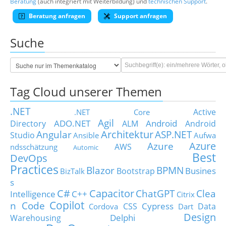
Beratung
(auch integriert mit Weiterbildung) und
technischen Support
.
Beratung anfragen
Support anfragen
Suche
Tag Cloud unserer Themen
.NET
Active
.NET Core
Agil
ADO.NET
Android
Directory
ALM
Android
Architektur
Angular
ASP.NET
Studio
Ansible
Aufwa
Azure
Azure
AWS
ndsschätzung
Automic
Best
DevOps
Practices
Blazor
BPMN
Busines
Bootstrap
BizTalk
s
C#
Capacitor
ChatGPT
Clea
Intelligence
C++
Citrix
Copilot
n Code
Cypress
CSS
Data
Cordova
Dart
Design
Delphi
Warehousing