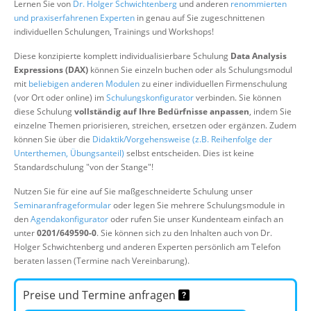
Lernen Sie von
Dr. Holger Schwichtenberg
und anderen
renommierten
Über uns
und praxiserfahrenen Experten
in genau auf Sie zugeschnittenen
individuellen Schulungen, Trainings und Workshops!
Suche
Diese konzipierte komplett individualisierbare Schulung
Data Analysis
Expressions (DAX)
können Sie einzeln buchen oder als Schulungsmodul
mit
beliebigen anderen Modulen
zu einer individuellen Firmenschulung
(vor Ort oder online) im
Schulungskonfigurator
verbinden. Sie können
diese Schulung
vollständig auf Ihre Bedürfnisse anpassen
, indem Sie
einzelne Themen priorisieren, streichen, ersetzen oder ergänzen. Zudem
können Sie über die
Didaktik/Vorgehensweise (z.B. Reihenfolge der
Unterthemen, Übungsanteil)
selbst entscheiden. Dies ist keine
Standardschulung "von der Stange"!
Nutzen Sie für eine auf Sie maßgeschneiderte Schulung unser
Seminaranfrageformular
oder legen Sie mehrere Schulungsmodule in
den
Agendakonfigurator
oder rufen Sie unser Kundenteam einfach an
unter
0201/649590-0
. Sie können sich zu den Inhalten auch von Dr.
Holger Schwichtenberg und anderen Experten persönlich am Telefon
beraten lassen (Termine nach Vereinbarung).
Preise und Termine anfragen