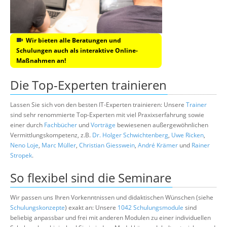
Wir bieten alle Beratungen und
Schulungen auch als interaktive Online-
Maßnahmen an!
Die Top-Experten trainieren
Lassen Sie sich von den besten IT-Experten trainieren: Unsere
Trainer
sind sehr renommierte Top-Experten mit viel Praxixserfahrung sowie
einer durch
Fachbücher
und
Vorträge
bewiesenen außergewöhnlichen
Vermittlungskompetenz, z.B.
Dr. Holger Schwichtenberg
,
Uwe Ricken
,
Neno Loje
,
Marc Müller
,
Christian Giesswein
,
André Krämer
und
Rainer
Stropek
.
So flexibel sind die Seminare
Wir passen uns Ihren Vorkenntnissen und didaktischen Wünschen (siehe
Schulungskonzepte
) exakt an: Unsere
1042 Schulungsmodule
sind
beliebig anpassbar und frei mit anderen Modulen zu einer individuellen