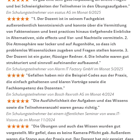
und bei Schwierigkeiten der Teilnehmer in den Übungsaufgaben.
"
Ein Schulungsteilnehmer von esatus AG im Monat 6/2025
"
1. Der Dozent ist in seinem Fachgebiet
außerordentlich kenntnisreich und konnte über die Vermittlung
von Faktenwissen und best practices hinaus tiefgehende Einblicke
in Alternativen, side effects und Vor- und Nachteile vermitteln. 2.
Die Atmosphäre war locker und auf Augenhöhe, so dass ich
problemlos Wissenslücken zugeben und Fragen stellen konnte. 3.
Der Dozent ist ein guter, flüssiger Redner. 4. Die Inhalte waren gut
strukturiert und sinnvoll aufeinander aufbauend.
"
Ein Schulungsteilnehmer von Alarm IT Factory GmbH im Monat 5/2025
"
Gefallen haben mir die Beispiel-Codes aus der Praxis,
die einfach gehaltenen und klaren Vorträge sowie die
Fachkompetenz des Dozenten.
"
Ein Schulungsteilnehmer von Bosch Rexroth AG im Monat 4/2024
"
Die Ausführlichkeit der Aufgaben und das Wissens
sowie die Teilnehmeranzahl waren genau richtig.
"
Ein Schulungsteilnehmer bei einem öffentlichen Seminar von www.IT-
Visions.de im Monat 11/2024
"
Die Übungen und auch das Wissen wurden gut
vorgestellt. Mir gefiel, dass es keine Kamera-Pflicht gab. Außerdem
waren die Storys aus der Praxis gut. Der Dozent hat mir gezeigt, dass