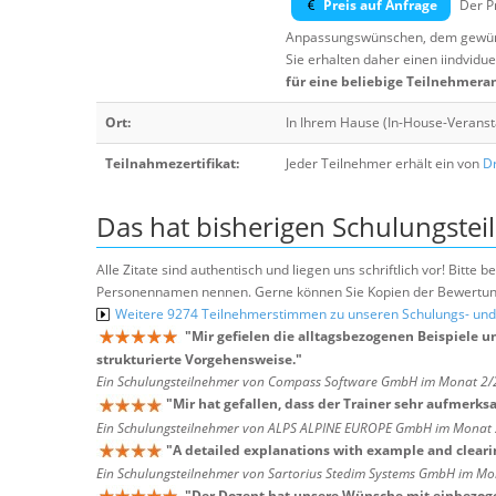
Preis auf Anfrage
Der Pr
Anpassungswünschen, dem gewüns
Sie erhalten daher einen iindvidue
für eine beliebige Teilnehmera
Ort:
In Ihrem Hause (In-House-Veranst
Teilnahmezertifikat:
Jeder Teilnehmer erhält ein von
Dr
Das hat bisherigen Schulungstei
Alle Zitate sind authentisch und liegen uns schriftlich vor! Bitt
Personennamen nennen. Gerne können Sie Kopien der Bewertung
Weitere 9274 Teilnehmerstimmen zu unseren Schulungs- u
"
Mir gefielen die alltagsbezogenen Beispiele 
strukturierte Vorgehensweise.
"
Ein Schulungsteilnehmer von Compass Software GmbH im Monat 2
"
Mir hat gefallen, dass der Trainer sehr aufmer
Ein Schulungsteilnehmer von ALPS ALPINE EUROPE GmbH im Monat
"
A detailed explanations with example and cleari
Ein Schulungsteilnehmer von Sartorius Stedim Systems GmbH im M
"
Der Dozent hat unsere Wünsche mit einbezogen,