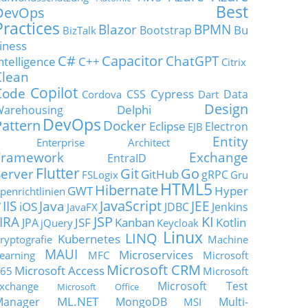
Best
DevOps
Practices
Blazor
BPMN
Bu
Bootstrap
BizTalk
iness
C#
Capacitor
ChatGPT
ntelligence
C++
Citrix
Clean
Copilot
Code
Cypress
CSS
Data
Cordova
Dart
Design
Delphi
Warehousing
DevOps
Pattern
Docker
Eclipse
Electron
EJB
Entity
Enterprise Architect
Framework
Exchange
EntraID
Flutter
Git
Go
Server
GitHub
gRPC
FSLogix
Gru
HTML5
Hibernate
GWT
Hyper
penrichtlinien
JavaScript
IIS
Java
JEE
V
iOS
JDBC
Jenkins
JavaFX
JSP
KI
JIRA
JSF
Kanban
Kotlin
JPA
jQuery
Keycloak
Linux
LINQ
Kubernetes
ryptografie
Machine
MAUI
Microservices
earning
MFC
Microsoft
Microsoft CRM
Microsoft Access
65
Microsoft
Microsoft Test
xchange
Microsoft Office
ML.NET
Manager
MongoDB
Multi-
MSI