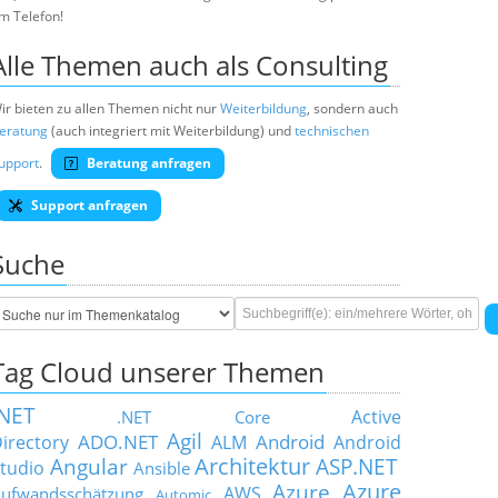
m Telefon!
Alle Themen auch als Consulting
ir bieten zu allen Themen nicht nur
Weiterbildung
, sondern auch
eratung
(auch integriert mit Weiterbildung) und
technischen
upport
.
Beratung anfragen
Support anfragen
Suche
Tag Cloud unserer Themen
.NET
Active
.NET Core
Agil
ADO.NET
Android
irectory
ALM
Android
Architektur
Angular
ASP.NET
tudio
Ansible
Azure
Azure
AWS
ufwandsschätzung
Automic