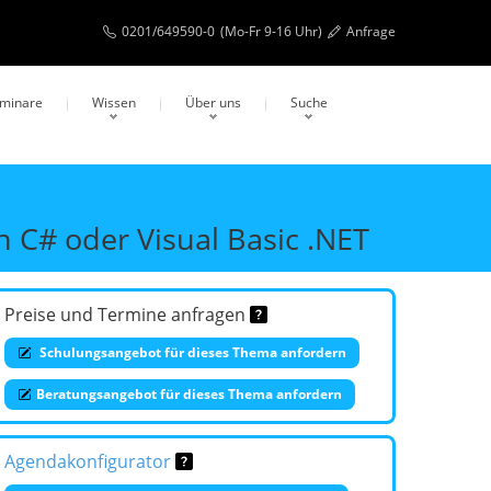
0201/649590-0
(Mo-Fr 9-16 Uhr)
Anfrage
eminare
Wissen
Über uns
Suche
C# oder Visual Basic .NET
Preise und Termine anfragen
Schulungsangebot für dieses Thema anfordern
Beratungsangebot für dieses Thema anfordern
Agendakonfigurator