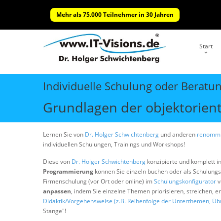
Mehr als 75.000 Teilnehmer in 30 Jahren
Start
Individuelle Schulung oder Beratu
Grundlagen der objektorien
Lernen Sie von
Dr. Holger Schwichtenberg
und anderen
renommi
individuellen Schulungen, Trainings und Workshops!
Diese von
Dr. Holger Schwichtenberg
konzipierte und komplett i
Programmierung
können Sie einzeln buchen oder als Schulung
Firmenschulung (vor Ort oder online) im
Schulungskonfigurator
v
anpassen
, indem Sie einzelne Themen priorisieren, streichen, 
Didaktik/Vorgehensweise (z.B. Reihenfolge der Unterthemen, Üb
Stange"!