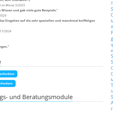
T
KG im Monat 5/2025
 Wissen und gab viele gute Beispiele.
"
/2024
M
das Eingehen auf die sehr speziellen und manchmal kniffeligen
 11/2024
q
angen.
"
e
S
e
C
anfordern
M
nfordern
S
ngs- und Beratungsmodule
F