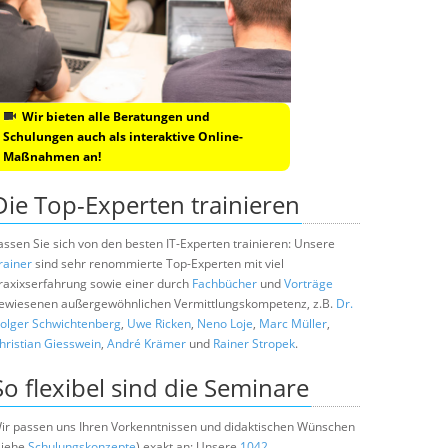
Wir bieten alle Beratungen und
Schulungen auch als interaktive Online-
Maßnahmen an!
Die Top-Experten trainieren
assen Sie sich von den besten IT-Experten trainieren: Unsere
rainer
sind sehr renommierte Top-Experten mit viel
raxixserfahrung sowie einer durch
Fachbücher
und
Vorträge
ewiesenen außergewöhnlichen Vermittlungskompetenz, z.B.
Dr.
olger Schwichtenberg
,
Uwe Ricken
,
Neno Loje
,
Marc Müller
,
hristian Giesswein
,
André Krämer
und
Rainer Stropek
.
So flexibel sind die Seminare
ir passen uns Ihren Vorkenntnissen und didaktischen Wünschen
siehe
Schulungskonzepte
) exakt an: Unsere
1042