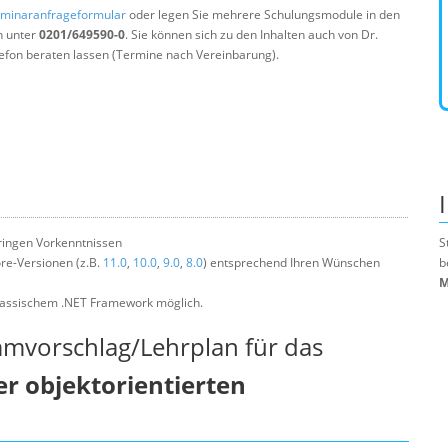
minaranfrageformular
oder legen Sie mehrere Schulungsmodule in den
n unter
0201/649590-0
. Sie können sich zu den Inhalten auch von Dr.
efon beraten lassen (Termine nach Vereinbarung).
eringen Vorkenntnissen
S
re-Versionen (z.B.
11.0
,
10.0
,
9.0
,
8.0
) entsprechend Ihren Wünschen
b
M
 klassischem .NET Framework möglich.
mmvorschlag/Lehrplan für das
r objektorientierten