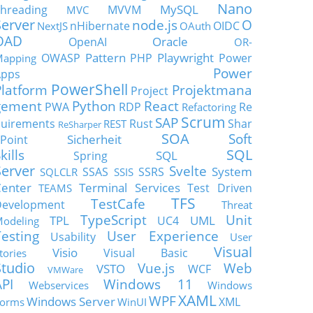
Nano
MySQL
hreading
MVVM
MVC
Server
node.js
O
nHibernate
OIDC
NextJS
OAuth
OAD
Oracle
OpenAI
OR-
Pattern
Playwright
OWASP
PHP
Power
apping
Power
Apps
PowerShell
Platform
Projektmana
Project
gement
Python
React
PWA
RDP
Re
Refactoring
Scrum
SAP
uirements
Rust
Shar
REST
ReSharper
SOA
Soft
Sicherheit
Point
SQL
kills
SQL
Spring
Server
Svelte
System
SSAS
SSRS
SQLCLR
SSIS
enter
Terminal Services
Test Driven
TEAMS
TFS
TestCafe
Development
Threat
TypeScript
Unit
TPL
UML
UC4
odeling
Testing
User Experience
Usability
User
Visual
Visio
Visual Basic
tories
Studio
Vue.js
Web
VSTO
WCF
VMWare
API
Windows 11
Webservices
Windows
XAML
WPF
Windows Server
XML
orms
WinUI