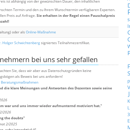
eis ist abhängig von der gewünschten Dauer, den inhaltlichen
chten Termin und den zu Ihrem Wunschtermin verfügbaren Experten.
llen Preis auf Anfrage.
Sie erhalten in der Regel einen Pauschalpreis
s
nzahl!
I
altung) oder als
Online-Maßnahme
. Holger Schwichtenberg
signiertes Teilnahmezertifikat.
lnehmern bei uns sehr gefallen
e beachten Sie, dass wir aber aus Datenschutzgründen keine
sbögen als Beweis bei uns anfordern!
p
nd Beratungsmaßnahmen
und die klare Meinungen und Antworten des Dozenten sowie seine
/2026
K
ksam war und uns immer wieder aufmunternd motiviert hat.
"
L
 2/2026
3
ng the doubts
"
E
onat 2/2025
 sehr interaktiv! :)
"