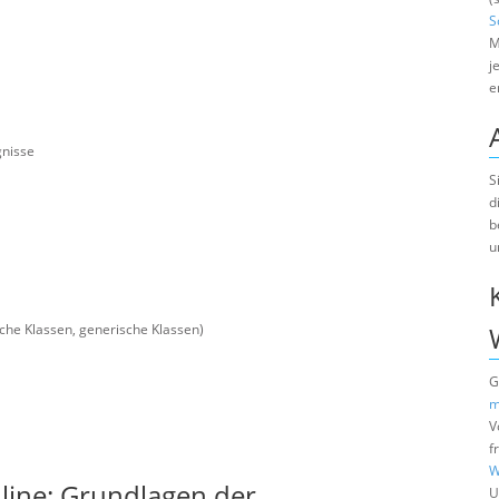
S
M
j
e
gnisse
S
d
b
u
che Klassen, generische Klassen)
G
m
V
f
W
line: Grundlagen der
U