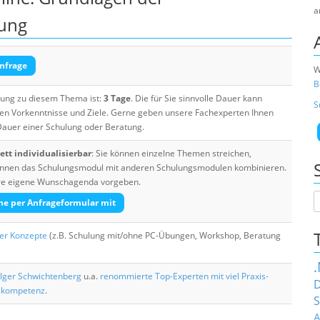
a
rung
nfrage
W
B
ulung zu diesem Thema ist:
3 Tage
. Die für Sie sinnvolle Dauer kann
S
ten Vorkenntnisse und Ziele. Gerne geben unsere Fachexperten Ihnen
 Dauer einer Schulung oder Beratung.
tt individualisierbar
: Sie können einzelne Themen streichen,
 können das Schulungsmodul mit anderen Schulungsmodulen kombinieren.
Ihre eigene Wunschagenda vorgeben.
he per Anfrageformular mit
her Konzepte
(z.B. Schulung mit/ohne PC-Übungen, Workshop, Beratung
lger Schwichtenberg
u.a.
renommierte Top-Experten mit viel Praxis-
D
skompetenz
.
S
A