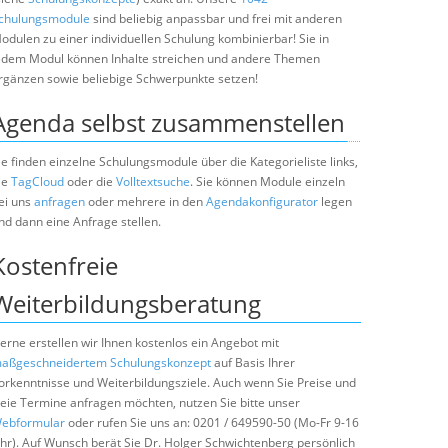
chulungsmodule
sind beliebig anpassbar und frei mit anderen
odulen zu einer individuellen Schulung kombinierbar! Sie in
edem Modul können Inhalte streichen und andere Themen
rgänzen sowie beliebige Schwerpunkte setzen!
Agenda selbst zusammenstellen
ie finden einzelne Schulungsmodule über die Kategorieliste links,
ie
TagCloud
oder die
Volltextsuche
. Sie können Module einzeln
ei uns
anfragen
oder mehrere in den
Agendakonfigurator
legen
nd dann eine Anfrage stellen.
Kostenfreie
Weiterbildungsberatung
erne erstellen wir Ihnen kostenlos ein Angebot mit
aßgeschneidertem Schulungskonzept
auf Basis Ihrer
orkenntnisse und Weiterbildungsziele. Auch wenn Sie Preise und
reie Termine anfragen möchten, nutzen Sie bitte unser
ebformular
oder rufen Sie uns an: 0201 / 649590-50 (Mo-Fr 9-16
hr). Auf Wunsch berät Sie Dr. Holger Schwichtenberg persönlich