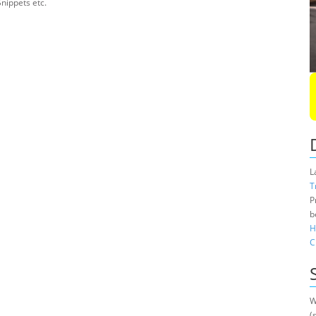
nippets etc.
L
T
P
b
H
C
W
(