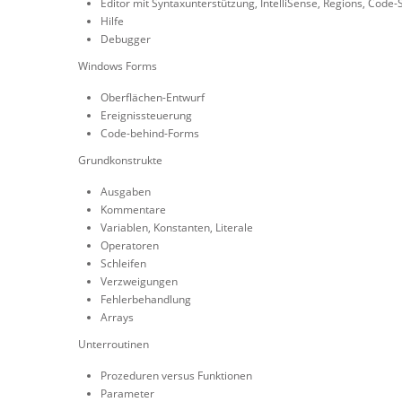
Editor mit Syntaxunterstützung, IntelliSense, Regions, Code-S
Hilfe
Debugger
Windows Forms
Oberflächen-Entwurf
Ereignissteuerung
Code-behind-Forms
Grundkonstrukte
Ausgaben
Kommentare
Variablen, Konstanten, Literale
Operatoren
Schleifen
Verzweigungen
Fehlerbehandlung
Arrays
Unterroutinen
Prozeduren versus Funktionen
Parameter