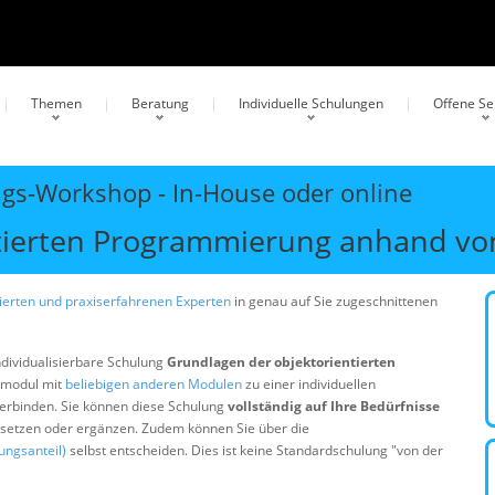
Themen
Beratung
Individuelle Schulungen
Offene S
ngs-Workshop - In-House oder online
tierten Programmierung anhand von 
erten und praxiserfahrenen Experten
in genau auf Sie zugeschnittenen
ndividualisierbare Schulung
Grundlagen der objektorientierten
smodul mit
beliebigen anderen Modulen
zu einer individuellen
erbinden. Sie können diese Schulung
vollständig auf Ihre Bedürfnisse
ersetzen oder ergänzen. Zudem können Sie über die
ungsanteil)
selbst entscheiden. Dies ist keine Standardschulung "von der