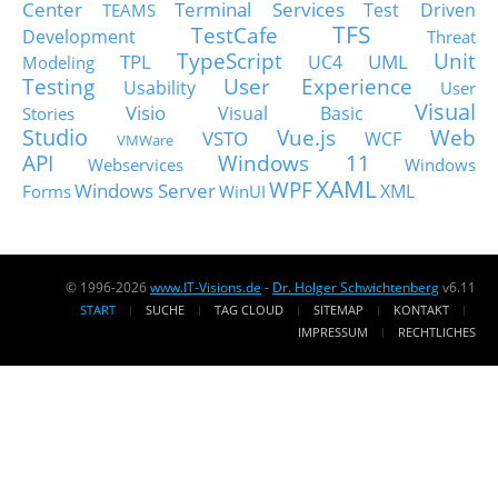
Center
Terminal Services
Test Driven
TEAMS
TFS
TestCafe
Development
Threat
TypeScript
Unit
TPL
UML
UC4
Modeling
Testing
User Experience
Usability
User
Visual
Visio
Visual Basic
Stories
Studio
Vue.js
Web
VSTO
WCF
VMWare
API
Windows 11
Webservices
Windows
XAML
WPF
Windows Server
XML
Forms
WinUI
© 1996-2026
www.IT-Visions.de
-
Dr. Holger Schwichtenberg
v6.11
START
SUCHE
TAG CLOUD
SITEMAP
KONTAKT
IMPRESSUM
RECHTLICHES