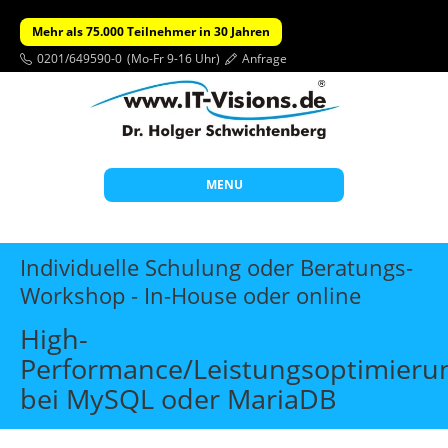
Mehr als 75.000 Teilnehmer in 30 Jahren
0201/649590-0
(Mo-Fr 9-16 Uhr)
Anfrage
MENU
Start
Individuelle Schulung oder Beratungs-
Themen
Workshop - In-House oder online
Beratung
High-
Individuelle Schulungen
Performance/Leistungsoptimieru
bei MySQL oder MariaDB
Offene Seminare
Wissen