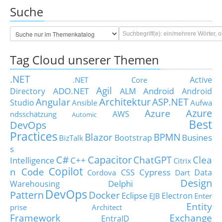
Suche
Tag Cloud unserer Themen
.NET
Active
.NET Core
Agil
ADO.NET
Android
Directory
ALM
Android
Architektur
Angular
ASP.NET
Studio
Ansible
Aufwa
Azure
Azure
AWS
ndsschätzung
Automic
Best
DevOps
Practices
Blazor
BPMN
Busines
Bootstrap
BizTalk
s
C#
Capacitor
ChatGPT
Clea
Intelligence
C++
Citrix
Copilot
n Code
Cypress
CSS
Data
Cordova
Dart
Design
Delphi
Warehousing
DevOps
Pattern
Docker
Eclipse
Electron
EJB
Enter
Entity
prise Architect
Framework
Exchange
EntraID