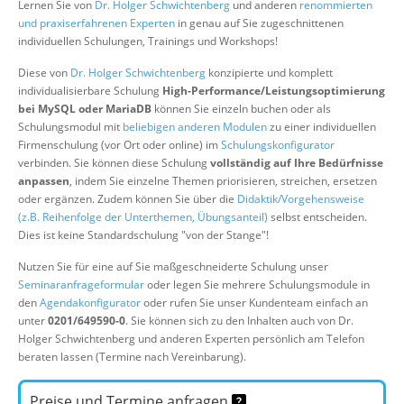
Lernen Sie von
Dr. Holger Schwichtenberg
und anderen
renommierten
Über uns
und praxiserfahrenen Experten
in genau auf Sie zugeschnittenen
individuellen Schulungen, Trainings und Workshops!
Suche
Diese von
Dr. Holger Schwichtenberg
konzipierte und komplett
individualisierbare Schulung
High-Performance/Leistungsoptimierung
bei MySQL oder MariaDB
können Sie einzeln buchen oder als
Schulungsmodul mit
beliebigen anderen Modulen
zu einer individuellen
Firmenschulung (vor Ort oder online) im
Schulungskonfigurator
verbinden. Sie können diese Schulung
vollständig auf Ihre Bedürfnisse
anpassen
, indem Sie einzelne Themen priorisieren, streichen, ersetzen
oder ergänzen. Zudem können Sie über die
Didaktik/Vorgehensweise
(z.B. Reihenfolge der Unterthemen, Übungsanteil)
selbst entscheiden.
Dies ist keine Standardschulung "von der Stange"!
Nutzen Sie für eine auf Sie maßgeschneiderte Schulung unser
Seminaranfrageformular
oder legen Sie mehrere Schulungsmodule in
den
Agendakonfigurator
oder rufen Sie unser Kundenteam einfach an
unter
0201/649590-0
. Sie können sich zu den Inhalten auch von Dr.
Holger Schwichtenberg und anderen Experten persönlich am Telefon
beraten lassen (Termine nach Vereinbarung).
Preise und Termine anfragen