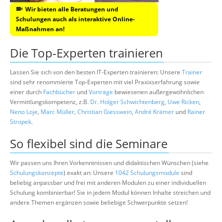
Wir bieten alle Beratungen und
Schulungen auch als interaktive Online-
Maßnahmen an!
Die Top-Experten trainieren
Lassen Sie sich von den besten IT-Experten trainieren: Unsere
Trainer
sind sehr renommierte Top-Experten mit viel Praxixserfahrung sowie
einer durch
Fachbücher
und
Vorträge
bewiesenen außergewöhnlichen
Vermittlungskompetenz, z.B.
Dr. Holger Schwichtenberg
,
Uwe Ricken
,
Neno Loje
,
Marc Müller
,
Christian Giesswein
,
André Krämer
und
Rainer
Stropek
.
So flexibel sind die Seminare
Wir passen uns Ihren Vorkenntnissen und didaktischen Wünschen (siehe
Schulungskonzepte
) exakt an: Unsere
1042 Schulungsmodule
sind
beliebig anpassbar und frei mit anderen Modulen zu einer individuellen
Schulung kombinierbar! Sie in jedem Modul können Inhalte streichen und
andere Themen ergänzen sowie beliebige Schwerpunkte setzen!