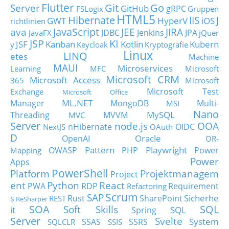
Flutter
Git
Go
Server
GitHub
gRPC
FSLogix
Gruppen
HTML5
Hibernate
IIS
J
GWT
HyperV
iOS
richtlinien
JavaScript
ava
JEE
JIRA
JDBC
Jenkins
JPA
JavaFX
jQuer
JSP
KI
JSF
Kanban
Kotlin
Kubern
y
Keycloak
Kryptografie
Linux
LINQ
etes
Machine
MAUI
Microservices
Learning
MFC
Microsoft
Microsoft CRM
Microsoft Access
365
Microsoft
Microsoft Test
Exchange
Microsoft Office
ML.NET
Manager
MongoDB
Multi-
MSI
Nano
MySQL
Threading
MVVM
MVC
Server
node.js
OOA
nHibernate
OIDC
NextJS
OAuth
D
Oracle
OpenAI
OR-
Pattern
Playwright
OWASP
PHP
Power
Mapping
Power
Apps
PowerShell
Platform
Projektmanagem
Project
ent
Python
React
PWA
RDP
Requirement
Refactoring
Scrum
SAP
Sicherhe
s
Rust
SharePoint
REST
ReSharper
SOA
SQL
Soft Skills
it
SQL
Spring
Server
Svelte
System
SSAS
SSRS
SQLCLR
SSIS