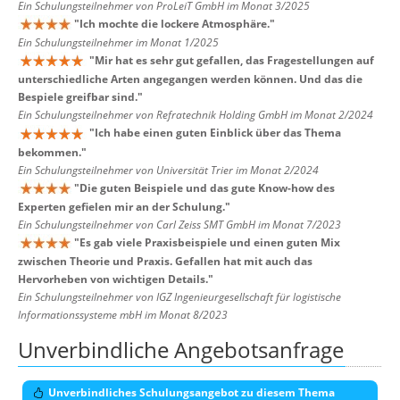
Ein Schulungsteilnehmer von ProLeiT GmbH im Monat 3/2025
"
Ich mochte die lockere Atmosphäre.
"
Ein Schulungsteilnehmer im Monat 1/2025
"
Mir hat es sehr gut gefallen, das Fragestellungen auf
unterschiedliche Arten angegangen werden können. Und das die
Bespiele greifbar sind.
"
Ein Schulungsteilnehmer von Refratechnik Holding GmbH im Monat 2/2024
"
Ich habe einen guten Einblick über das Thema
bekommen.
"
Ein Schulungsteilnehmer von Universität Trier im Monat 2/2024
"
Die guten Beispiele und das gute Know-how des
Experten gefielen mir an der Schulung.
"
Ein Schulungsteilnehmer von Carl Zeiss SMT GmbH im Monat 7/2023
"
Es gab viele Praxisbeispiele und einen guten Mix
zwischen Theorie und Praxis. Gefallen hat mit auch das
Hervorheben von wichtigen Details.
"
Ein Schulungsteilnehmer von IGZ Ingenieurgesellschaft für logistische
Informationssysteme mbH im Monat 8/2023
Unverbindliche Angebotsanfrage
Unverbindliches Schulungsangebot zu diesem Thema