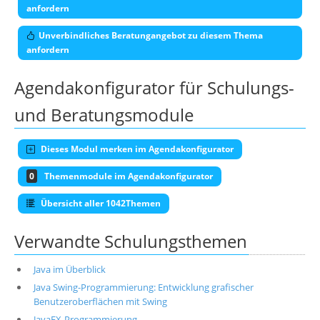
anfordern
Unverbindliches Beratungangebot zu diesem Thema
anfordern
Agendakonfigurator für Schulungs-
und Beratungsmodule
Dieses Modul merken im Agendakonfigurator
0
Themenmodule im Agendakonfigurator
Übersicht aller 1042Themen
Verwandte Schulungsthemen
Java im Überblick
Java Swing-Programmierung: Entwicklung grafischer
Benutzeroberflächen mit Swing
JavaFX-Programmierung