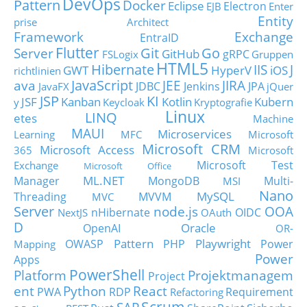
DevOps
Pattern
Docker
Eclipse
Electron
EJB
Enter
Entity
prise Architect
Framework
Exchange
EntraID
Flutter
Git
Go
Server
GitHub
gRPC
FSLogix
Gruppen
HTML5
Hibernate
IIS
J
GWT
HyperV
iOS
richtlinien
JavaScript
ava
JEE
JIRA
JDBC
Jenkins
JPA
JavaFX
jQuer
JSP
KI
JSF
Kanban
Kotlin
Kubern
y
Keycloak
Kryptografie
Linux
LINQ
etes
Machine
MAUI
Microservices
Learning
MFC
Microsoft
Microsoft CRM
Microsoft Access
365
Microsoft
Microsoft Test
Exchange
Microsoft Office
ML.NET
Manager
MongoDB
Multi-
MSI
Nano
MySQL
Threading
MVVM
MVC
Server
node.js
OOA
nHibernate
OIDC
NextJS
OAuth
D
Oracle
OpenAI
OR-
Pattern
Playwright
OWASP
PHP
Power
Mapping
Power
Apps
PowerShell
Platform
Projektmanagem
Project
ent
Python
React
PWA
RDP
Requirement
Refactoring
Scrum