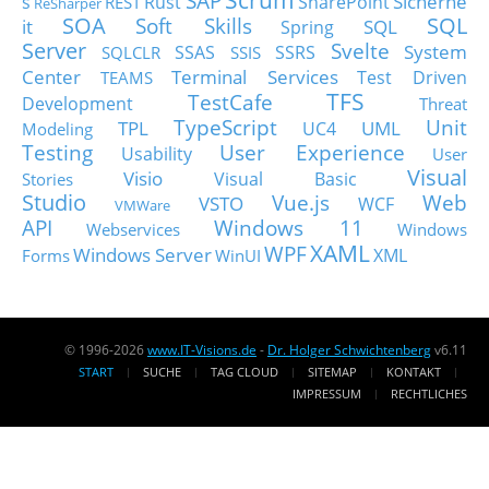
SAP
Sicherhe
s
Rust
SharePoint
REST
ReSharper
SOA
SQL
Soft Skills
it
SQL
Spring
Server
Svelte
System
SSAS
SSRS
SQLCLR
SSIS
Center
Terminal Services
Test Driven
TEAMS
TFS
TestCafe
Development
Threat
TypeScript
Unit
TPL
UML
UC4
Modeling
Testing
User Experience
Usability
User
Visual
Visio
Visual Basic
Stories
Studio
Vue.js
Web
VSTO
WCF
VMWare
API
Windows 11
Webservices
Windows
XAML
WPF
Windows Server
XML
Forms
WinUI
© 1996-2026
www.IT-Visions.de
-
Dr. Holger Schwichtenberg
v6.11
START
SUCHE
TAG CLOUD
SITEMAP
KONTAKT
IMPRESSUM
RECHTLICHES