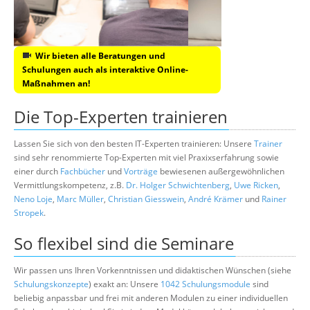
Wir bieten alle Beratungen und
Schulungen auch als interaktive Online-
Maßnahmen an!
Die Top-Experten trainieren
Lassen Sie sich von den besten IT-Experten trainieren: Unsere
Trainer
sind sehr renommierte Top-Experten mit viel Praxixserfahrung sowie
einer durch
Fachbücher
und
Vorträge
bewiesenen außergewöhnlichen
Vermittlungskompetenz, z.B.
Dr. Holger Schwichtenberg
,
Uwe Ricken
,
Neno Loje
,
Marc Müller
,
Christian Giesswein
,
André Krämer
und
Rainer
Stropek
.
So flexibel sind die Seminare
Wir passen uns Ihren Vorkenntnissen und didaktischen Wünschen (siehe
Schulungskonzepte
) exakt an: Unsere
1042 Schulungsmodule
sind
beliebig anpassbar und frei mit anderen Modulen zu einer individuellen