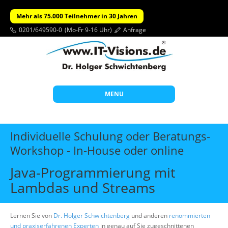
Mehr als 75.000 Teilnehmer in 30 Jahren
0201/649590-0
(Mo-Fr 9-16 Uhr)
Anfrage
MENU
Start
Individuelle Schulung oder Beratungs-
Themen
Workshop - In-House oder online
Beratung
Java-Programmierung mit
Individuelle Schulungen
Lambdas und Streams
Offene Seminare
Lernen Sie von
Dr. Holger Schwichtenberg
und anderen
renommierten
Wissen
und praxiserfahrenen Experten
in genau auf Sie zugeschnittenen