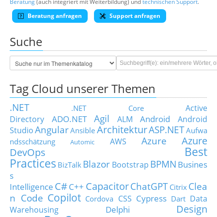
Beratung
(auch integriert mit Weiterbildung) und
technischen Support
.
Beratung anfragen
Support anfragen
Suche
Tag Cloud unserer Themen
.NET
Active
.NET Core
Agil
ADO.NET
Android
Directory
ALM
Android
Architektur
Angular
ASP.NET
Studio
Ansible
Aufwa
Azure
Azure
AWS
ndsschätzung
Automic
Best
DevOps
Practices
Blazor
BPMN
Busines
Bootstrap
BizTalk
s
C#
Capacitor
ChatGPT
Clea
Intelligence
C++
Citrix
Copilot
n Code
Cypress
CSS
Data
Cordova
Dart
Design
Delphi
Warehousing