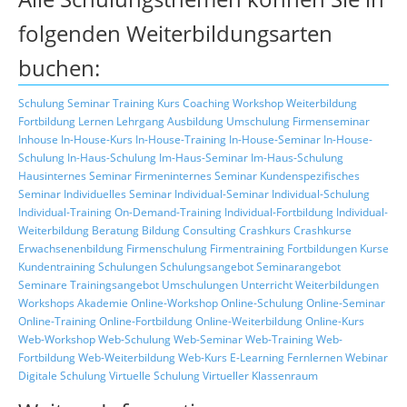
folgenden Weiterbildungsarten
buchen:
Schulung
Seminar
Training
Kurs
Coaching
Workshop
Weiterbildung
Fortbildung
Lernen
Lehrgang
Ausbildung
Umschulung
Firmenseminar
Inhouse
In-House-Kurs
In-House-Training
In-House-Seminar
In-House-
Schulung
In-Haus-Schulung
Im-Haus-Seminar
Im-Haus-Schulung
Hausinternes Seminar
Firmeninternes Seminar
Kundenspezifisches
Seminar
Individuelles Seminar
Individual-Seminar
Individual-Schulung
Individual-Training
On-Demand-Training
Individual-Fortbildung
Individual-
Weiterbildung
Beratung
Bildung
Consulting
Crashkurs
Crashkurse
Erwachsenenbildung
Firmenschulung
Firmentraining
Fortbildungen
Kurse
Kundentraining
Schulungen
Schulungsangebot
Seminarangebot
Seminare
Trainingsangebot
Umschulungen
Unterricht
Weiterbildungen
Workshops
Akademie
Online-Workshop
Online-Schulung
Online-Seminar
Online-Training
Online-Fortbildung
Online-Weiterbildung
Online-Kurs
Web-Workshop
Web-Schulung
Web-Seminar
Web-Training
Web-
Fortbildung
Web-Weiterbildung
Web-Kurs
E-Learning
Fernlernen
Webinar
Digitale Schulung
Virtuelle Schulung
Virtueller Klassenraum