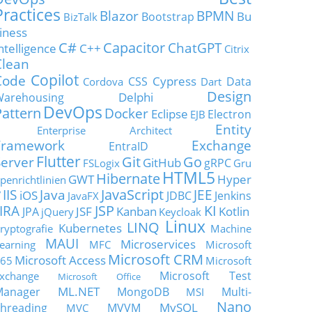
Practices
Blazor
BPMN
Bu
Bootstrap
BizTalk
iness
C#
Capacitor
ChatGPT
ntelligence
C++
Citrix
Clean
Copilot
Code
Cypress
CSS
Data
Cordova
Dart
Design
Delphi
Warehousing
DevOps
Pattern
Docker
Eclipse
Electron
EJB
Entity
Enterprise Architect
Framework
Exchange
EntraID
Flutter
Git
Go
Server
GitHub
gRPC
FSLogix
Gru
HTML5
Hibernate
GWT
Hyper
penrichtlinien
JavaScript
IIS
Java
JEE
V
iOS
JDBC
Jenkins
JavaFX
JSP
KI
JIRA
JSF
Kanban
Kotlin
JPA
jQuery
Keycloak
Linux
LINQ
Kubernetes
ryptografie
Machine
MAUI
Microservices
earning
MFC
Microsoft
Microsoft CRM
Microsoft Access
65
Microsoft
Microsoft Test
xchange
Microsoft Office
ML.NET
Manager
MongoDB
Multi-
MSI
Nano
MySQL
hreading
MVVM
MVC