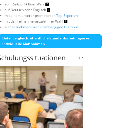
zum Zeitpunkt Ihrer Wahl
auf Deutsch oder Englisch
mit einem unserer prominenten
Top-Experten
mit der Teilnehmeranzahl Ihrer Wahl
zum
teilnehmeranzahlunabhängigen Festpreis!
Detailvergleich: öffentliche Standardschulungen vs.
indviduelle Maßnahmen
Schulungssituationen