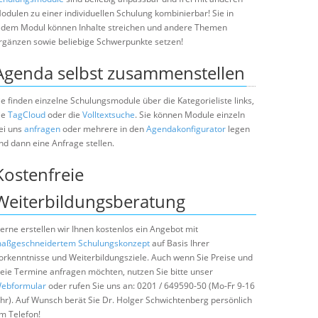
odulen zu einer individuellen Schulung kombinierbar! Sie in
edem Modul können Inhalte streichen und andere Themen
rgänzen sowie beliebige Schwerpunkte setzen!
Agenda selbst zusammenstellen
ie finden einzelne Schulungsmodule über die Kategorieliste links,
ie
TagCloud
oder die
Volltextsuche
. Sie können Module einzeln
ei uns
anfragen
oder mehrere in den
Agendakonfigurator
legen
nd dann eine Anfrage stellen.
Kostenfreie
Weiterbildungsberatung
erne erstellen wir Ihnen kostenlos ein Angebot mit
aßgeschneidertem Schulungskonzept
auf Basis Ihrer
orkenntnisse und Weiterbildungsziele. Auch wenn Sie Preise und
reie Termine anfragen möchten, nutzen Sie bitte unser
ebformular
oder rufen Sie uns an: 0201 / 649590-50 (Mo-Fr 9-16
hr). Auf Wunsch berät Sie Dr. Holger Schwichtenberg persönlich
m Telefon!