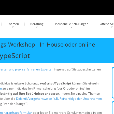
Themen
Beratung
Individuelle Schulungen
Offene S
ngs-Workshop - In-House oder online
ypeScript
erten und praxiserfahrenen Experten
in genau auf Sie zugeschnittenen
ndividualisierbare Schulung
JavaScript/TypeScript
können Sie einzeln
en
zu einer individuellen Firmenschulung (vor Ort oder online) im
lständig auf Ihre Bedürfnisse anpassen
, indem Sie einzelne Themen
ie über die
Didaktik/Vorgehensweise (z.B. Reihenfolge der Unterthemen,
ng "von der Stange"!
minaranfrageformular
oder legen Sie mehrere Schulungsmodule in den