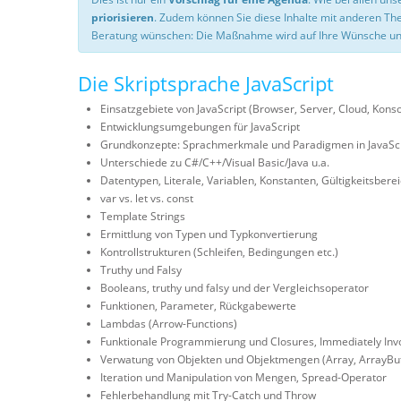
priorisieren
. Zudem können Sie diese Inhalte mit anderen T
Beratung wünschen: Die Maßnahme wird auf Ihre Wünsche un
Die Skriptsprache JavaScript
Einsatzgebiete von JavaScript (Browser, Server, Cloud, Ko
Entwicklungsumgebungen für JavaScript
Grundkonzepte: Sprachmerkmale und Paradigmen in JavaScr
Unterschiede zu C#/C++/Visual Basic/Java u.a.
Datentypen, Literale, Variablen, Konstanten, Gültigkeitsbere
var vs. let vs. const
Template Strings
Ermittlung von Typen und Typkonvertierung
Kontrollstrukturen (Schleifen, Bedingungen etc.)
Truthy und Falsy
Booleans, truthy und falsy und der Vergleichsoperator
Funktionen, Parameter, Rückgabewerte
Lambdas (Arrow-Functions)
Funktionale Programmierung und Closures, Immediately Invok
Verwatung von Objekten und Objektmengen (Array, ArrayBuff
Iteration und Manipulation von Mengen, Spread-Operator
Fehlerbehandlung mit Try-Catch und Throw