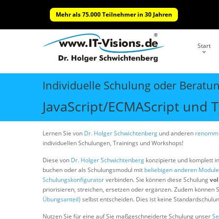
Mehr als 75.000 Teilnehmer in 30 Jahren
Start
Individuelle Schulung oder Beratu
JavaScript/ECMAScript und T
Lernen Sie von
Dr. Holger Schwichtenberg
und anderen
renommi
individuellen Schulungen, Trainings und Workshops!
Diese von
Dr. Holger Schwichtenberg
konzipierte und komplett i
buchen oder als Schulungsmodul mit
beliebigen anderen Modul
Schulungskonfigurator
verbinden. Sie können diese Schulung
vol
priorisieren, streichen, ersetzen oder ergänzen. Zudem können S
Übungsanteil)
selbst entscheiden. Dies ist keine Standardschulu
Nutzen Sie für eine auf Sie maßgeschneiderte Schulung unser
Se