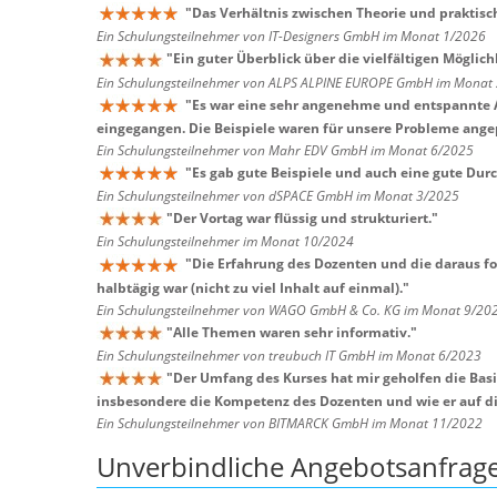
"
Das Verhältnis zwischen Theorie und praktis
Ein Schulungsteilnehmer von IT-Designers GmbH im Monat 1/2026
"
Ein guter Überblick über die vielfältigen Möglich
Ein Schulungsteilnehmer von ALPS ALPINE EUROPE GmbH im Monat
"
Es war eine sehr angenehme und entspannte At
eingegangen. Die Beispiele waren für unsere Probleme ange
Ein Schulungsteilnehmer von Mahr EDV GmbH im Monat 6/2025
"
Es gab gute Beispiele und auch eine gute Durc
Ein Schulungsteilnehmer von dSPACE GmbH im Monat 3/2025
"
Der Vortag war flüssig und strukturiert.
"
Ein Schulungsteilnehmer im Monat 10/2024
"
Die Erfahrung des Dozenten und die daraus f
halbtägig war (nicht zu viel Inhalt auf einmal).
"
Ein Schulungsteilnehmer von WAGO GmbH & Co. KG im Monat 9/20
"
Alle Themen waren sehr informativ.
"
Ein Schulungsteilnehmer von treubuch IT GmbH im Monat 6/2023
"
Der Umfang des Kurses hat mir geholfen die Basi
insbesondere die Kompetenz des Dozenten und wie er auf die
Ein Schulungsteilnehmer von BITMARCK GmbH im Monat 11/2022
Unverbindliche Angebotsanfrag