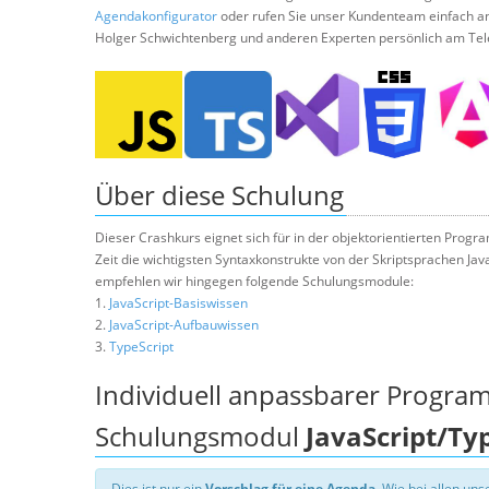
Agendakonfigurator
oder rufen Sie unser Kundenteam einfach a
Holger Schwichtenberg und anderen Experten persönlich am Tel
Über diese Schulung
Dieser Crashkurs eignet sich für in der objektorientierten Progra
Zeit die wichtigsten Syntaxkonstrukte von der Skriptsprachen Jav
empfehlen wir hingegen folgende Schulungsmodule:
1.
JavaScript-Basiswissen
2.
JavaScript-Aufbauwissen
3.
TypeScript
Individuell anpassbarer Progra
Schulungsmodul
JavaScript/Ty
Dies ist nur ein
Vorschlag für eine Agenda
. Wie bei allen u