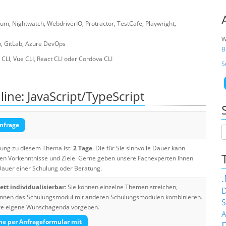
ium, Nightwatch, WebdriverIO, Protractor, TestCafe, Playwright,
W
ub, GitLab, Azure DevOps
B
CLI, Vue CLI, React CLI oder Cordova CLI
S
ine: JavaScript/TypeScript
nfrage
ulung zu diesem Thema ist:
2 Tage
. Die für Sie sinnvolle Dauer kann
ten Vorkenntnisse und Ziele. Gerne geben unsere Fachexperten Ihnen
 Dauer einer Schulung oder Beratung.
tt individualisierbar
: Sie können einzelne Themen streichen,
D
 können das Schulungsmodul mit anderen Schulungsmodulen kombinieren.
S
Ihre eigene Wunschagenda vorgeben.
A
he per Anfrageformular mit