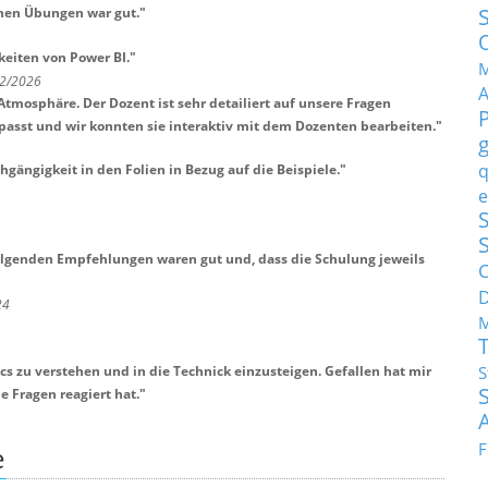
chen Übungen war gut.
"
keiten von Power BI.
"
M
 2/2026
mosphäre. Der Dozent ist sehr detailiert auf unsere Fragen
passt und wir konnten sie interaktiv mit dem Dozenten bearbeiten.
"
q
hgängigkeit in den Folien in Bezug auf die Beispiele.
"
e
S
olgenden Empfehlungen waren gut und, dass die Schulung jeweils
C
24
M
cs zu verstehen und in die Technick einzusteigen. Gefallen hat mir
S
 Fragen reagiert hat.
"
F
e