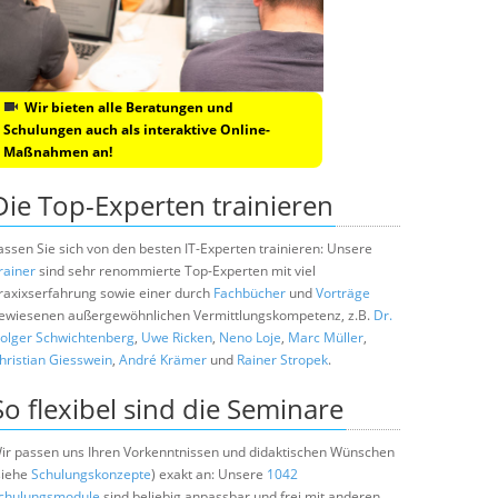
Wir bieten alle Beratungen und
Schulungen auch als interaktive Online-
Maßnahmen an!
Die Top-Experten trainieren
assen Sie sich von den besten IT-Experten trainieren: Unsere
rainer
sind sehr renommierte Top-Experten mit viel
raxixserfahrung sowie einer durch
Fachbücher
und
Vorträge
ewiesenen außergewöhnlichen Vermittlungskompetenz, z.B.
Dr.
olger Schwichtenberg
,
Uwe Ricken
,
Neno Loje
,
Marc Müller
,
hristian Giesswein
,
André Krämer
und
Rainer Stropek
.
So flexibel sind die Seminare
ir passen uns Ihren Vorkenntnissen und didaktischen Wünschen
siehe
Schulungskonzepte
) exakt an: Unsere
1042
chulungsmodule
sind beliebig anpassbar und frei mit anderen