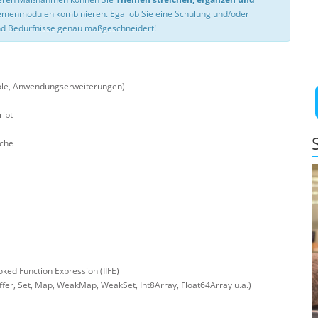
hemenmodulen kombinieren. Egal ob Sie eine Schulung und/oder
d Bedürfnisse genau maßgeschneidert!
nsole, Anwendungserweiterungen)
ipt
iche
ed Function Expression (IIFE)
er, Set, Map, WeakMap, WeakSet, Int8Array, Float64Array u.a.)