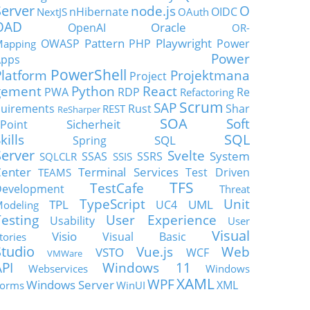
Server
node.js
O
nHibernate
OIDC
NextJS
OAuth
OAD
Oracle
OpenAI
OR-
Pattern
Playwright
OWASP
PHP
Power
apping
Power
Apps
PowerShell
Platform
Projektmana
Project
gement
Python
React
PWA
RDP
Re
Refactoring
Scrum
SAP
uirements
Rust
Shar
REST
ReSharper
SOA
Soft
Sicherheit
Point
SQL
kills
SQL
Spring
Server
Svelte
System
SSAS
SSRS
SQLCLR
SSIS
enter
Terminal Services
Test Driven
TEAMS
TFS
TestCafe
Development
Threat
TypeScript
Unit
TPL
UML
UC4
odeling
Testing
User Experience
Usability
User
Visual
Visio
Visual Basic
tories
Studio
Vue.js
Web
VSTO
WCF
VMWare
API
Windows 11
Webservices
Windows
XAML
WPF
Windows Server
XML
orms
WinUI