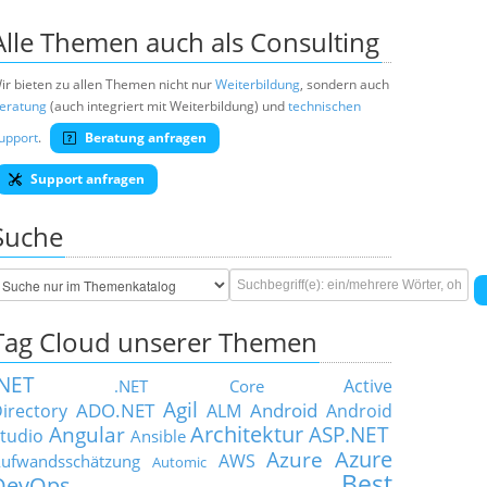
Alle Themen auch als Consulting
ir bieten zu allen Themen nicht nur
Weiterbildung
, sondern auch
eratung
(auch integriert mit Weiterbildung) und
technischen
upport
.
Beratung anfragen
Support anfragen
Suche
Tag Cloud unserer Themen
.NET
Active
.NET Core
Agil
ADO.NET
Android
irectory
ALM
Android
Architektur
Angular
ASP.NET
tudio
Ansible
Azure
Azure
AWS
ufwandsschätzung
Automic
Best
DevOps