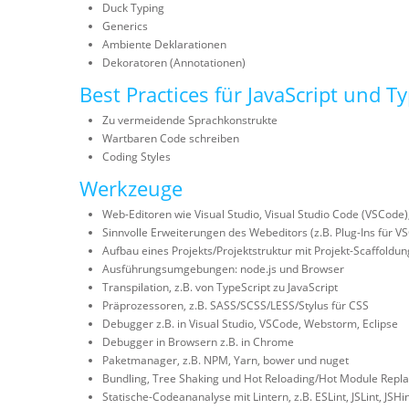
Duck Typing
Generics
Ambiente Deklarationen
Dekoratoren (Annotationen)
Best Practices für JavaScript und T
Zu vermeidende Sprachkonstrukte
Wartbaren Code schreiben
Coding Styles
Werkzeuge
Web-Editoren wie Visual Studio, Visual Studio Code (VSCode),
Sinnvolle Erweiterungen des Webeditors (z.B. Plug-Ins für VS
Aufbau eines Projekts/Projektstruktur mit Projekt-Scaffold
Ausführungsumgebungen: node.js und Browser
Transpilation, z.B. von TypeScript zu JavaScript
Präprozessoren, z.B. SASS/SCSS/LESS/Stylus für CSS
Debugger z.B. in Visual Studio, VSCode, Webstorm, Eclipse
Debugger in Browsern z.B. in Chrome
Paketmanager, z.B. NPM, Yarn, bower und nuget
Bundling, Tree Shaking und Hot Reloading/Hot Module Repla
Statische-Codeananalyse mit Lintern, z.B. ESLint, JSLint, JSHin