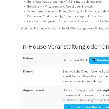
Build-Automatisierung mit NPM-Skripten, gulp und grunt
Bundling mit Vite, Webpack, Parcel oder Browsify
Testautomatisierung, z.B. Jest, Mocha, Qunit, Cypress, Selen
Puppeteer, Chai, Expect.js, Code Coverage mit "Istanbul"
Continuous Integration / Continuous Delivery, z.B. mit GitH
Optional: Framework-spezifische CLI-Werkzeuge wie z.B. Angular 
In-House-Veranstaltung oder Onl
Datum:
Datum Ihrer Wahl
Termina
Dauer:
Eine typische Dauer für eine Sch
abweichen auf Basis Ihrer konkre
eine individuelle Empfehlung zur
Anpassbarkeit:
Dieses Schulungsmodul ist
komple
ergänzen oder priorisieren. Sie
Alternativ dürfen Sie gerne uns 
Teilen Sie uns Ihre Wünsc