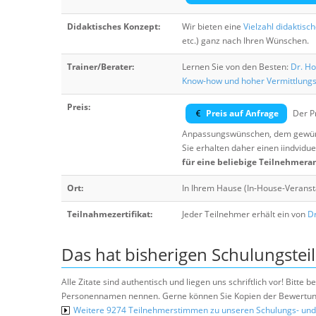
Didaktisches Konzept:
Wir bieten eine
Vielzahl didaktisc
etc.) ganz nach Ihren Wünschen.
Trainer/Berater:
Lernen Sie von den Besten:
Dr. Ho
Know-how und hoher Vermittlung
Preis:
Preis auf Anfrage
Der Pr
Anpassungswünschen, dem gewüns
Sie erhalten daher einen iindvidue
für eine beliebige Teilnehmera
Ort:
In Ihrem Hause (In-House-Veranst
Teilnahmezertifikat:
Jeder Teilnehmer erhält ein von
Dr
Das hat bisherigen Schulungstei
Alle Zitate sind authentisch und liegen uns schriftlich vor! Bitt
Personennamen nennen. Gerne können Sie Kopien der Bewertung
Weitere 9274 Teilnehmerstimmen zu unseren Schulungs- u