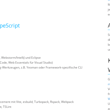
M
j
e
ypeScript
S
d
b
u
 Webstorm/IntelliJ und Eclipse
Code, Web Essentials für Visual Studio)
ung-Werkzeugen, z.B. Yeoman oder Framework-spezifische CLI
G
m
V
f
W
cement mit Vite, esbuild, Turbopack, Rspack, Webpack
U
t, TSLint
a