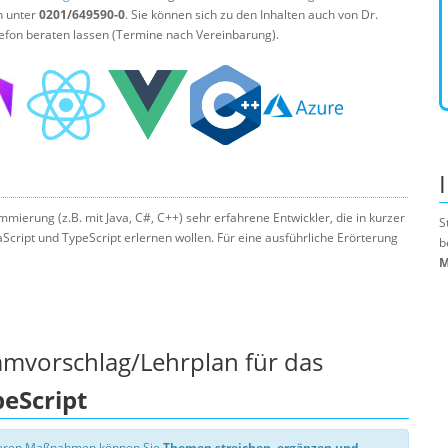
n unter
0201/649590-0
. Sie können sich zu den Inhalten auch von Dr.
efon beraten lassen (Termine nach Vereinbarung).
mmierung (z.B. mit Java, C#, C++) sehr erfahrene Entwickler, die in kurzer
S
aScript und TypeScript erlernen wollen. Für eine ausführliche Erörterung
b
M
mmvorschlag/Lehrplan für das
peScript
nseren Maßnahmen können Sie
Themen streichen, ergänzen und