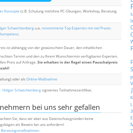
her Konzepte
(z.B. Schulung mit/ohne PC-Übungen, Workshop, Beratung
s
I
lger Schwichtenberg
u.a.
renommierte Top-Experten mit viel Praxis-
skompetenz
.
eis ist abhängig von der gewünschten Dauer, den inhaltlichen
chten Termin und den zu Ihrem Wunschtermin verfügbaren Experten.
llen Preis auf Anfrage.
Sie erhalten in der Regel einen Pauschalpreis
nzahl!
p
altung) oder als
Online-Maßnahme
. Holger Schwichtenberg
signiertes Teilnahmezertifikat.
K
L
lnehmern bei uns sehr gefallen
3
E
e beachten Sie, dass wir aber aus Datenschutzgründen keine
sbögen als Beweis bei uns anfordern!
nd Beratungsmaßnahmen
T