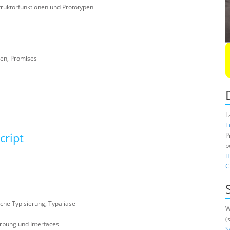
truktorfunktionen und Prototypen
nen, Promises
L
T
cript
P
b
H
C
che Typisierung, Typaliase
W
(
rbung und Interfaces
S