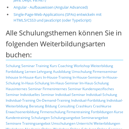
Java, Delpi, VB.NET)
Angular - Aufbauwissen (Angular Advanced)
Single-Page-Web-Applications (SPAs) entwickeln mit
HTML5/CSS3 und JavaScript (oder TypeScript)
Alle Schulungsthemen können Sie in
folgenden Weiterbildungsarten
buchen:
Schulung
Seminar
Training
Kurs
Coaching
Workshop
Weiterbildung
Fortbildung
Lernen
Lehrgang
Ausbildung
Umschulung
Firmenseminar
Inhouse
In-House-Kurs
In-House-Training
In-House-Seminar
In-House-
Schulung
In-Haus-Schulung
Im-Haus-Seminar
Im-Haus-Schulung
Hausinternes Seminar
Firmeninternes Seminar
Kundenspezifisches
Seminar
Individuelles Seminar
Individual-Seminar
Individual-Schulung
Individual-Training
On-Demand-Training
Individual-Fortbildung
Individual-
Weiterbildung
Beratung
Bildung
Consulting
Crashkurs
Crashkurse
Erwachsenenbildung
Firmenschulung
Firmentraining
Fortbildungen
Kurse
Kundentraining
Schulungen
Schulungsangebot
Seminarangebot
Seminare
Trainingsangebot
Umschulungen
Unterricht
Weiterbildungen