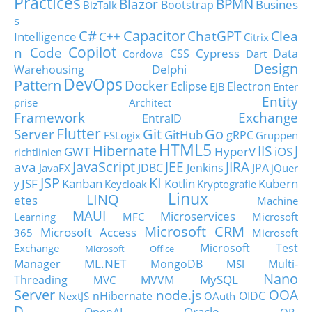
Practices
Blazor
BPMN
Busines
Bootstrap
BizTalk
s
C#
Capacitor
ChatGPT
Clea
Intelligence
C++
Citrix
Copilot
n Code
Cypress
CSS
Data
Cordova
Dart
Design
Delphi
Warehousing
DevOps
Pattern
Docker
Eclipse
Electron
EJB
Enter
Entity
prise Architect
Framework
Exchange
EntraID
Flutter
Git
Go
Server
GitHub
gRPC
FSLogix
Gruppen
HTML5
Hibernate
IIS
J
GWT
HyperV
iOS
richtlinien
JavaScript
ava
JEE
JIRA
JDBC
Jenkins
JPA
JavaFX
jQuer
JSP
KI
JSF
Kanban
Kotlin
Kubern
y
Keycloak
Kryptografie
Linux
LINQ
etes
Machine
MAUI
Microservices
Learning
MFC
Microsoft
Microsoft CRM
Microsoft Access
365
Microsoft
Microsoft Test
Exchange
Microsoft Office
ML.NET
Manager
MongoDB
Multi-
MSI
Nano
MySQL
Threading
MVVM
MVC
Server
node.js
OOA
nHibernate
OIDC
NextJS
OAuth
D
Oracle