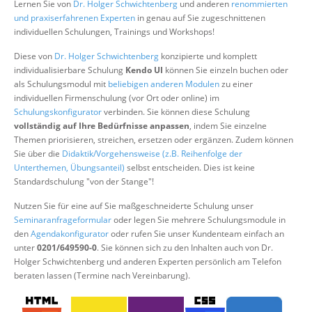
Lernen Sie von
Dr. Holger Schwichtenberg
und anderen
renommierten
Über uns
und praxiserfahrenen Experten
in genau auf Sie zugeschnittenen
individuellen Schulungen, Trainings und Workshops!
Suche
Diese von
Dr. Holger Schwichtenberg
konzipierte und komplett
individualisierbare Schulung
Kendo UI
können Sie einzeln buchen oder
als Schulungsmodul mit
beliebigen anderen Modulen
zu einer
individuellen Firmenschulung (vor Ort oder online) im
Schulungskonfigurator
verbinden. Sie können diese Schulung
vollständig auf Ihre Bedürfnisse anpassen
, indem Sie einzelne
Themen priorisieren, streichen, ersetzen oder ergänzen. Zudem können
Sie über die
Didaktik/Vorgehensweise (z.B. Reihenfolge der
Unterthemen, Übungsanteil)
selbst entscheiden. Dies ist keine
Standardschulung "von der Stange"!
Nutzen Sie für eine auf Sie maßgeschneiderte Schulung unser
Seminaranfrageformular
oder legen Sie mehrere Schulungsmodule in
den
Agendakonfigurator
oder rufen Sie unser Kundenteam einfach an
unter
0201/649590-0
. Sie können sich zu den Inhalten auch von Dr.
Holger Schwichtenberg und anderen Experten persönlich am Telefon
beraten lassen (Termine nach Vereinbarung).