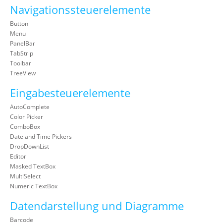
Navigationssteuerelemente
Button
Menu
PanelBar
TabStrip
Toolbar
TreeView
Eingabesteuerelemente
AutoComplete
Color Picker
ComboBox
Date and Time Pickers
DropDownList
Editor
Masked TextBox
MultiSelect
Numeric TextBox
Datendarstellung und Diagramme
Barcode