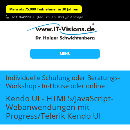
Mehr als 75.000 Teilnehmer in 30 Jahren
0201/649590-0
(Mo-Fr 9-16 Uhr)
Anfrage
MENU
Start
Individuelle Schulung oder Beratungs-
Themen
Workshop - In-House oder online
Beratung
Kendo UI - HTML5/JavaScript-
Individuelle Schulungen
Webanwendungen mit
Progress/Telerik Kendo UI
Offene Seminare
Wissen