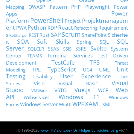
OpenAI
OR-
Pattern
Playwright
OWASP
PHP
Power
Mapping
Power
Apps
PowerShell
Platform
Projektmanagem
Project
ent
Python
React
PWA
RDP
Requirement
Refactoring
Scrum
SAP
Sicherhe
s
Rust
SharePoint
REST
ReSharper
SOA
SQL
Soft Skills
it
SQL
Spring
Server
Svelte
System
SSAS
SSRS
SQLCLR
SSIS
Center
Terminal Services
Test Driven
TEAMS
TFS
TestCafe
Development
Threat
TypeScript
Unit
TPL
UML
UC4
Modeling
Testing
User Experience
Usability
User
Visual
Visio
Visual Basic
Stories
Studio
Vue.js
Web
VSTO
WCF
VMWare
API
Windows 11
Webservices
Windows
XAML
WPF
Windows Server
XML
Forms
WinUI
© 1996-2026
www.IT-Visions.de
-
Dr. Holger Schwichtenberg
v6.11