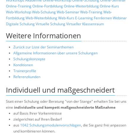
Workshops
Akademie
Online-Workshop
Online-Schulung
Online-Seminar
Online-Training
Online-Fortbildung
Online-Weiterbildung
Online-Kurs
Web-Workshop
Web-Schulung
Web-Seminar
Web-Training
Web-
Fortbildung
Web-Weiterbildung
Web-Kurs
E-Learning
Fernlernen
Webinar
Digitale Schulung
Virtuelle Schulung
Virtueller Klassenraum
Weitere Informationen
Zurück zur Liste der Seminarthemen
Allgemeine Informationen über unsere Schulungen
Schulungskonzepte
Konditionen
Trainerprofile
Referenzkunden
Individuell und maßgeschneidert
Statt einer Schulung oder Beratung "von der Stange" erhalten Sie bei uns
eine
individuelle und kompett maßgeschneiderte Maßnahme
auf Basis Ihrer Vorkenntnisse
zielgerichtet auf Ihren Bedarf
aus
1042 Schulungsmodulenvorschlägen
, die Sie ganz frei anpassen
und kombinieren können.