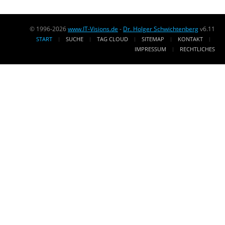
© 1996-2026
www.IT-Visions.de
-
Dr. Holger Schwichtenberg
v6.11
START
SUCHE
TAG CLOUD
SITEMAP
KONTAKT
IMPRESSUM
RECHTLICHES