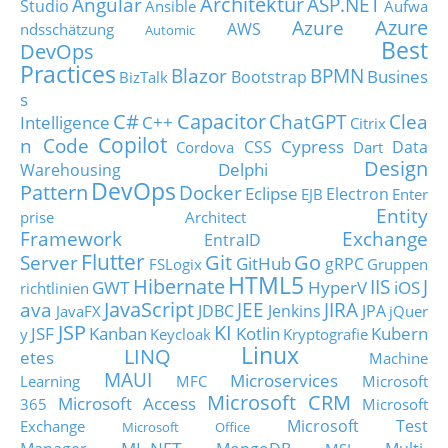
Architektur
Angular
ASP.NET
Studio
Ansible
Aufwa
Azure
Azure
AWS
ndsschätzung
Automic
Best
DevOps
Practices
Blazor
BPMN
Busines
Bootstrap
BizTalk
s
C#
Capacitor
ChatGPT
Clea
Intelligence
C++
Citrix
Copilot
n Code
Cypress
CSS
Data
Cordova
Dart
Design
Delphi
Warehousing
DevOps
Pattern
Docker
Eclipse
Electron
EJB
Enter
Entity
prise Architect
Framework
Exchange
EntraID
Flutter
Git
Go
Server
GitHub
gRPC
FSLogix
Gruppen
HTML5
Hibernate
IIS
J
GWT
HyperV
iOS
richtlinien
JavaScript
ava
JEE
JIRA
JDBC
Jenkins
JPA
JavaFX
jQuer
JSP
KI
JSF
Kanban
Kotlin
Kubern
y
Keycloak
Kryptografie
Linux
LINQ
etes
Machine
MAUI
Microservices
Learning
MFC
Microsoft
Microsoft CRM
Microsoft Access
365
Microsoft
Microsoft Test
Exchange
Microsoft Office
ML.NET