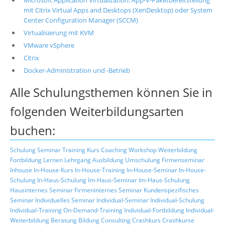
mit Citrix Virtual Apps and Desktops (XenDesktop) oder System
Center Configuration Manager (SCCM)
Virtualisierung mit KVM
VMware vSphere
Citrix
Docker-Administration und -Betrieb
Alle Schulungsthemen können Sie in
folgenden Weiterbildungsarten
buchen:
Schulung
Seminar
Training
Kurs
Coaching
Workshop
Weiterbildung
Fortbildung
Lernen
Lehrgang
Ausbildung
Umschulung
Firmenseminar
Inhouse
In-House-Kurs
In-House-Training
In-House-Seminar
In-House-
Schulung
In-Haus-Schulung
Im-Haus-Seminar
Im-Haus-Schulung
Hausinternes Seminar
Firmeninternes Seminar
Kundenspezifisches
Seminar
Individuelles Seminar
Individual-Seminar
Individual-Schulung
Individual-Training
On-Demand-Training
Individual-Fortbildung
Individual-
Weiterbildung
Beratung
Bildung
Consulting
Crashkurs
Crashkurse