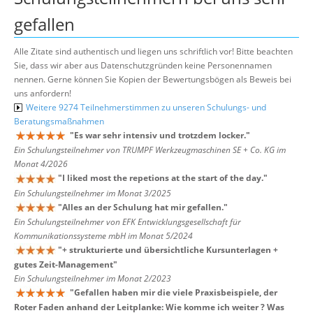
gefallen
Alle Zitate sind authentisch und liegen uns schriftlich vor! Bitte beachten
Sie, dass wir aber aus Datenschutzgründen keine Personennamen
nennen. Gerne können Sie Kopien der Bewertungsbögen als Beweis bei
uns anfordern!
Weitere 9274 Teilnehmerstimmen zu unseren Schulungs- und
Beratungsmaßnahmen
"
Es war sehr intensiv und trotzdem locker.
"
Ein Schulungsteilnehmer von TRUMPF Werkzeugmaschinen SE + Co. KG im
Monat 4/2026
"
I liked most the repetions at the start of the day.
"
Ein Schulungsteilnehmer im Monat 3/2025
"
Alles an der Schulung hat mir gefallen.
"
Ein Schulungsteilnehmer von EFK Entwicklungsgesellschaft für
Kommunikationssysteme mbH im Monat 5/2024
"
+ strukturierte und übersichtliche Kursunterlagen +
gutes Zeit-Management
"
Ein Schulungsteilnehmer im Monat 2/2023
"
Gefallen haben mir die viele Praxisbeispiele, der
Roter Faden anhand der Leitplanke: Wie komme ich weiter ? Was