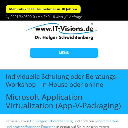
Mehr als 75.000 Teilnehmer in 30 Jahren
0201/649590-0
(Mo-Fr 9-16 Uhr)
Anfrage
MENU
Start
Individuelle Schulung oder Beratungs-
Themen
Workshop - In-House oder online
Beratung
Microsoft Application
Individuelle Schulungen
Virtualization (App-V-Packaging)
Offene Seminare
Lernen Sie von
Dr. Holger Schwichtenberg
und anderen
renommierten
Wissen
und praxiserfahrenen Experten
in genau auf Sie zugeschnittenen