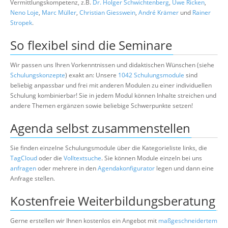
Vermittlungskompetenz, z.B.
Dr. Holger Schwichtenberg
,
Uwe Ricken
,
Neno Loje
,
Marc Müller
,
Christian Giesswein
,
André Krämer
und
Rainer
Stropek
.
So flexibel sind die Seminare
Wir passen uns Ihren Vorkenntnissen und didaktischen Wünschen (siehe
Schulungskonzepte
) exakt an: Unsere
1042 Schulungsmodule
sind
beliebig anpassbar und frei mit anderen Modulen zu einer individuellen
Schulung kombinierbar! Sie in jedem Modul können Inhalte streichen und
andere Themen ergänzen sowie beliebige Schwerpunkte setzen!
Agenda selbst zusammenstellen
Sie finden einzelne Schulungsmodule über die Kategorieliste links, die
TagCloud
oder die
Volltextsuche
. Sie können Module einzeln bei uns
anfragen
oder mehrere in den
Agendakonfigurator
legen und dann eine
Anfrage stellen.
Kostenfreie Weiterbildungsberatung
Gerne erstellen wir Ihnen kostenlos ein Angebot mit
maßgeschneidertem