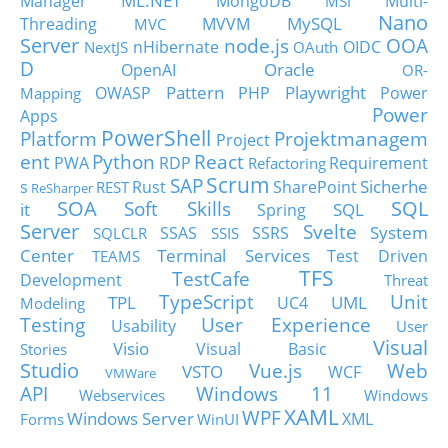
Manager
MongoDB
Multi-
MSI
Nano
MySQL
Threading
MVVM
MVC
Server
node.js
OOA
nHibernate
OIDC
NextJS
OAuth
D
Oracle
OpenAI
OR-
Pattern
Playwright
OWASP
PHP
Power
Mapping
Power
Apps
PowerShell
Platform
Projektmanagem
Project
ent
Python
React
PWA
RDP
Requirement
Refactoring
Scrum
SAP
Sicherhe
s
Rust
SharePoint
REST
ReSharper
SOA
SQL
Soft Skills
it
SQL
Spring
Server
Svelte
System
SSAS
SSRS
SQLCLR
SSIS
Center
Terminal Services
Test Driven
TEAMS
TFS
TestCafe
Development
Threat
TypeScript
Unit
TPL
UML
UC4
Modeling
Testing
User Experience
Usability
User
Visual
Visio
Visual Basic
Stories
Studio
Vue.js
Web
VSTO
WCF
VMWare
API
Windows 11
Webservices
Windows
XAML
WPF
Windows Server
XML
Forms
WinUI