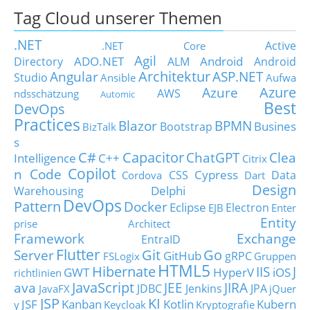
Tag Cloud unserer Themen
.NET
Active
.NET Core
Agil
ADO.NET
Android
Directory
ALM
Android
Architektur
Angular
ASP.NET
Studio
Ansible
Aufwa
Azure
Azure
AWS
ndsschätzung
Automic
Best
DevOps
Practices
Blazor
BPMN
Busines
Bootstrap
BizTalk
s
C#
Capacitor
ChatGPT
Clea
Intelligence
C++
Citrix
Copilot
n Code
Cypress
CSS
Data
Cordova
Dart
Design
Delphi
Warehousing
DevOps
Pattern
Docker
Eclipse
Electron
EJB
Enter
Entity
prise Architect
Framework
Exchange
EntraID
Flutter
Git
Go
Server
GitHub
gRPC
FSLogix
Gruppen
HTML5
Hibernate
IIS
J
GWT
HyperV
iOS
richtlinien
JavaScript
ava
JEE
JIRA
JDBC
Jenkins
JPA
JavaFX
jQuer
JSP
KI
JSF
Kanban
Kotlin
Kubern
y
Keycloak
Kryptografie