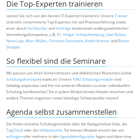
Die Top-Experten trainieren
Lassen Sie sich von den besten IT-Experten trainieren: Unsere
Trainer
sind sehr renommierte Top-Experten mit viel Praxixserfahrung sowie
einer durch
Fachbücher
und
Vorträge
bewiesenen außergewöhnlichen
Vermittlungskompetenz, z.B.
Dr. Holger Schwichtenberg
,
Uwe Ricken
,
Neno Loje
,
Marc Müller
,
Christian Giesswein
,
André Krämer
und
Rainer
Stropek
.
So flexibel sind die Seminare
Wir passen uns Ihren Vorkenntnissen und didaktischen Wünschen (siehe
Schulungskonzepte
) exakt an: Unsere
1042 Schulungsmodule
sind
beliebig anpassbar und frei mit anderen Modulen zu einer individuellen
Schulung kombinierbar! Sie in jedem Modul können Inhalte streichen und
andere Themen ergänzen sowie beliebige Schwerpunkte setzen!
Agenda selbst zusammenstellen
Sie finden einzelne Schulungsmodule über die Kategorieliste links, die
TagCloud
oder die
Volltextsuche
. Sie können Module einzeln bei uns
anfragen
oder mehrere in den
Agendakonfigurator
legen und dann eine