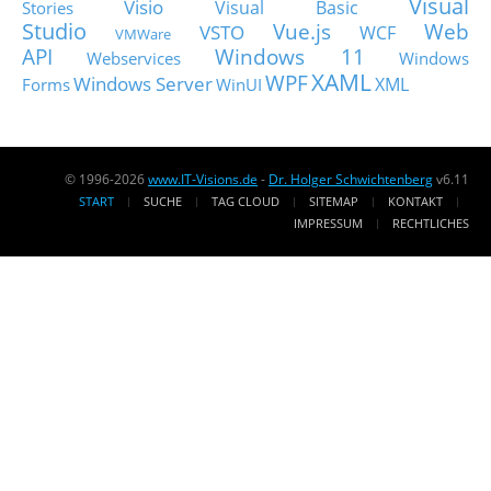
Visual
Visio
Visual Basic
Stories
Studio
Vue.js
Web
VSTO
WCF
VMWare
API
Windows 11
Webservices
Windows
XAML
WPF
Windows Server
XML
Forms
WinUI
© 1996-2026
www.IT-Visions.de
-
Dr. Holger Schwichtenberg
v6.11
START
SUCHE
TAG CLOUD
SITEMAP
KONTAKT
IMPRESSUM
RECHTLICHES