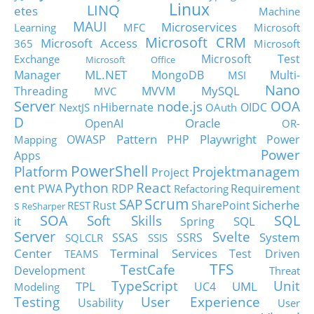
Linux
LINQ
etes
Machine
MAUI
Microservices
Learning
MFC
Microsoft
Microsoft CRM
Microsoft Access
365
Microsoft
Microsoft Test
Exchange
Microsoft Office
ML.NET
Manager
MongoDB
Multi-
MSI
Nano
MySQL
Threading
MVVM
MVC
Server
node.js
OOA
nHibernate
OIDC
NextJS
OAuth
D
Oracle
OpenAI
OR-
Pattern
Playwright
OWASP
PHP
Power
Mapping
Power
Apps
PowerShell
Platform
Projektmanagem
Project
ent
Python
React
PWA
RDP
Requirement
Refactoring
Scrum
SAP
Sicherhe
s
Rust
SharePoint
REST
ReSharper
SOA
SQL
Soft Skills
it
SQL
Spring
Server
Svelte
System
SSAS
SSRS
SQLCLR
SSIS
Center
Terminal Services
Test Driven
TEAMS
TFS
TestCafe
Development
Threat
TypeScript
Unit
TPL
UML
UC4
Modeling
Testing
User Experience
Usability
User