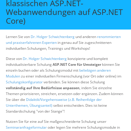
klassischen ASP.NET-
Über uns
Webanwendungen auf ASP.NET
Suche
Core)
Lernen Sie von
Dr. Holger Schwichtenberg
und anderen
renommierten
und praxiserfahrenen Experten
in genau auf Sie zugeschnittenen
individuellen Schulungen, Trainings und Workshops!
Diese von
Dr. Holger Schwichtenberg
konzipierte und komplett
individualisierbare Schulung
ASP.NET Core für Umsteiger
können Sie
einzeln buchen oder als Schulungsmodul mit
beliebigen anderen
Modulen
zu einer individuellen Firmenschulung (vor Ort oder online) im
Schulungskonfigurator
verbinden. Sie können diese Schulung
vollständig auf Ihre Bedürfnisse anpassen
, indem Sie einzelne
Themen priorisieren, streichen, ersetzen oder ergänzen. Zudem können
Sie über die
Didaktik/Vorgehensweise (z.B. Reihenfolge der
Unterthemen, Übungsanteil)
selbst entscheiden. Dies ist keine
Standardschulung "von der Stange"!
Nutzen Sie für eine auf Sie maßgeschneiderte Schulung unser
Seminaranfrageformular
oder legen Sie mehrere Schulungsmodule in