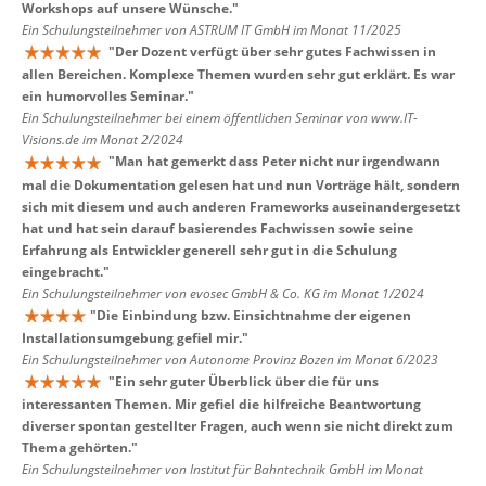
Workshops auf unsere Wünsche.
"
Ein Schulungsteilnehmer von ASTRUM IT GmbH im Monat 11/2025
"
Der Dozent verfügt über sehr gutes Fachwissen in
allen Bereichen. Komplexe Themen wurden sehr gut erklärt. Es war
ein humorvolles Seminar.
"
Ein Schulungsteilnehmer bei einem öffentlichen Seminar von www.IT-
Visions.de im Monat 2/2024
"
Man hat gemerkt dass Peter nicht nur irgendwann
mal die Dokumentation gelesen hat und nun Vorträge hält, sondern
sich mit diesem und auch anderen Frameworks auseinandergesetzt
hat und hat sein darauf basierendes Fachwissen sowie seine
Erfahrung als Entwickler generell sehr gut in die Schulung
eingebracht.
"
Ein Schulungsteilnehmer von evosec GmbH & Co. KG im Monat 1/2024
"
Die Einbindung bzw. Einsichtnahme der eigenen
Installationsumgebung gefiel mir.
"
Ein Schulungsteilnehmer von Autonome Provinz Bozen im Monat 6/2023
"
Ein sehr guter Überblick über die für uns
interessanten Themen. Mir gefiel die hilfreiche Beantwortung
diverser spontan gestellter Fragen, auch wenn sie nicht direkt zum
Thema gehörten.
"
Ein Schulungsteilnehmer von Institut für Bahntechnik GmbH im Monat