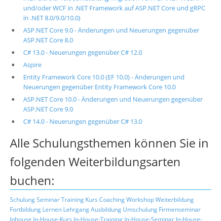
und/oder WCF in .NET Framework auf ASP.NET Core und gRPC
in .NET 8.0/9.0/10.0)
ASP.NET Core 9.0 - Änderungen und Neuerungen gegenüber
ASP.NET Core 8.0
C# 13.0 - Neuerungen gegenüber C# 12.0
Aspire
Entity Framework Core 10.0 (EF 10.0) - Änderungen und
Neuerungen gegenüber Entity Framework Core 10.0
ASP.NET Core 10.0 - Änderungen und Neuerungen gegenüber
ASP.NET Core 9.0
C# 14.0 - Neuerungen gegenüber C# 13.0
Alle Schulungsthemen können Sie in
folgenden Weiterbildungsarten
buchen:
Schulung
Seminar
Training
Kurs
Coaching
Workshop
Weiterbildung
Fortbildung
Lernen
Lehrgang
Ausbildung
Umschulung
Firmenseminar
Inhouse
In-House-Kurs
In-House-Training
In-House-Seminar
In-House-