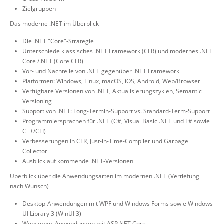
Zielgruppen
Das moderne .NET im Überblick
Die .NET "Core"-Strategie
Unterschiede klassisches .NET Framework (CLR) und modernes .NET
Core /.NET (Core CLR)
Vor- und Nachteile von .NET gegenüber .NET Framework
Platformen: Windows, Linux, macOS, iOS, Android, Web/Browser
Verfügbare Versionen von .NET, Aktualisierungszyklen, Semantic
Versioning
Support von .NET: Long-Termin-Support vs. Standard-Term-Support
Programmiersprachen für .NET (C#, Visual Basic .NET und F# sowie
C++/CLI)
Verbesserungen in CLR, Just-in-Time-Compiler und Garbage
Collector
Ausblick auf kommende .NET-Versionen
Überblick über die Anwendungsarten im modernen .NET (Vertiefung
nach Wunsch)
Desktop-Anwendungen mit WPF und Windows Forms sowie Windows
UI Library 3 (WinUI 3)
Webserver-Anwendungen mit ASP.NET Core