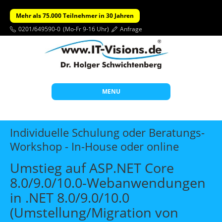
Mehr als 75.000 Teilnehmer in 30 Jahren
0201/649590-0
(Mo-Fr 9-16 Uhr)
Anfrage
MENU
Start
Individuelle Schulung oder Beratungs-
Themen
Workshop - In-House oder online
Beratung
Umstieg auf ASP.NET Core
Individuelle Schulungen
8.0/9.0/10.0-Webanwendungen
in .NET 8.0/9.0/10.0
Offene Seminare
(Umstellung/Migration von
Wissen