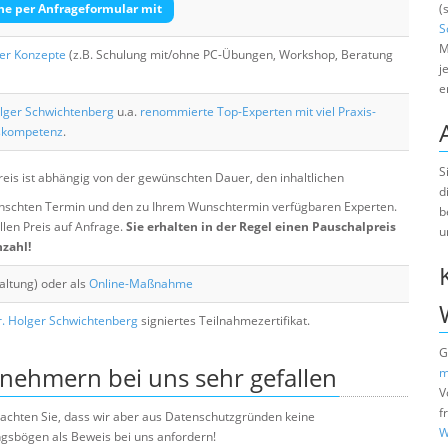
he per Anfrageformular mit
(
S
M
her Konzepte
(z.B. Schulung mit/ohne PC-Übungen, Workshop, Beratung
j
e
lger Schwichtenberg
u.a.
renommierte Top-Experten mit viel Praxis-
skompetenz
.
S
eis ist abhängig von der gewünschten Dauer, den inhaltlichen
d
chten Termin und den zu Ihrem Wunschtermin verfügbaren Experten.
b
llen Preis auf Anfrage.
Sie erhalten in der Regel einen Pauschalpreis
u
nzahl!
altung) oder als
Online-Maßnahme
. Holger Schwichtenberg
signiertes Teilnahmezertifikat.
G
lnehmern bei uns sehr gefallen
m
V
f
e beachten Sie, dass wir aber aus Datenschutzgründen keine
W
sbögen als Beweis bei uns anfordern!