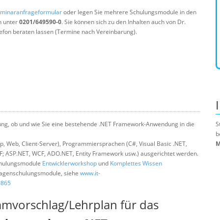
minaranfrageformular
oder legen Sie mehrere Schulungsmodule in den
n unter
0201/649590-0
. Sie können sich zu den Inhalten auch von Dr.
efon beraten lassen (Termine nach Vereinbarung).
idung, ob und wie Sie eine bestehende .NET Framework-Anwendung in die
S
b
 Web, Client-Server), Programmiersprachen (C#, Visual Basic .NET,
M
; ASP.NET, WCF, ADO.NET, Entity Framework usw.) ausgerichtet werden.
Schulungsmodule
Entwicklerworkshop
und
Komplettes Wissen
ndlagenschulungsmodule, siehe
www.it-
4865
mmvorschlag/Lehrplan für das