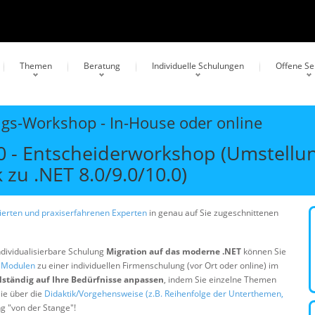
Themen
Beratung
Individuelle Schulungen
Offene S
ngs-Workshop - In-House oder online
.0 - Entscheiderworkshop (Umstellu
zu .NET 8.0/9.0/10.0)
erten und praxiserfahrenen Experten
in genau auf Sie zugeschnittenen
ndividualisierbare Schulung
Migration auf das moderne .NET
können Sie
n Modulen
zu einer individuellen Firmenschulung (vor Ort oder online) im
lständig auf Ihre Bedürfnisse anpassen
, indem Sie einzelne Themen
ie über die
Didaktik/Vorgehensweise (z.B. Reihenfolge der Unterthemen,
ng "von der Stange"!