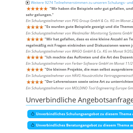
Weitere 9274 Teilnehmerstimmen zu unseren Schulungs- u
"
Mir haben die Beispiele sehr gut gefallen, un
sehr gelungen.
"
Ein Schulungsteilnehmer von PVG Group GmbH & Co. KG im Monat 
"
Es wurden gute Beispiele gezeigt und die Theme
Ein Schulungsteilnehmer von Weidmüller Monitoring Systems Gmb
"
Mir hat gefallen, dass es eine kleine Anzahl an
regelmäßig mit Fragen einbinden und Diskussionen waren je
Ein Schulungsteilnehmer von WAGO GmbH & Co. KG im Monat 9/20
"
Ich mochte das Auftreten und die Art des Dozent
Ein Schulungsteilnehmer von Ferber-Software GmbH im Monat 11/
"
Die kleinen Projekte, die man selbst ausprobier
Ein Schulungsteilnehmer von HÄVG Hausärztliche Vertragsgemeins
"
Der Lehrerwissen sowie seine Art zu unterrichten
Ein Schulungsteilnehmer von MOLDINO Tool Engineering Europe G
Unverbindliche Angebotsanfrag
Unverbindliches Schulungsangebot zu diesem Thema 
Unverbindliches Beratungangebot zu diesem Thema a