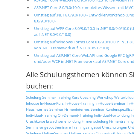
ASP.NET Core 8.0/9.0/10.0: komplettes Wissen - mit MVC
Umstieg auf .NET 8.0/9.0/10.0 - Entwicklerworkshop (U
8.0/9.0/10.0)
Umstieg auf WPF Core 8.0/9.0/10.0 in .NET 8.0/9.0/10
auf .NET 8.0/9.0/10.0)
Umstieg auf Windows Forms Core 8.0/9.0/10.0 in .NET 
von .NET Framework auf .NET 8.0/9.0/10.0)
Umstieg auf ASP.NET Core WebAPI und Google RPC (gRPC
und/oder WCF in .NET Framework auf ASP.NET Core und g
Alle Schulungsthemen können Si
buchen:
Schulung
Seminar
Training
Kurs
Coaching
Workshop
Weiterbildu
Inhouse
In-House-Kurs
In-House-Training
In-House-Seminar
In-H
Hausinternes Seminar
Firmeninternes Seminar
Kundenspezifisc
Individual-Training
On-Demand-Training
Individual-Fortbildung
I
Crashkurse
Erwachsenenbildung
Firmenschulung
Firmentraining
Seminarangebot
Seminare
Trainingsangebot
Umschulungen
Unt
Schulung
Online-Seminar
Online-Training
Online-Fortbildung
Onl