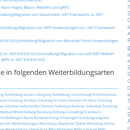
T
, Razor Pages, Blazor, WebAPIs und gRPC
mstellung/Migration von klassischem .NET Framework zu .NET
M
.0 (Umstellung/Migration von WPF-Anwendungen von .NET Framework
8.0/9.0/10.0 (Umstellung/Migration von Windows Forms-Anwendungen
) in .NET 8.0/9.0/10.0 (Umstellung/Migration von ASP.NET WebAPI
q
RPC in .NET 8.0/9.0/10.0)
e
S
e in folgenden Weiterbildungsarten
C
M
ng
Fortbildung
Lernen
Lehrgang
Ausbildung
Umschulung
Firmenseminar
ouse-Schulung
In-Haus-Schulung
Im-Haus-Seminar
Im-Haus-Schulung
hes Seminar
Individuelles Seminar
Individual-Seminar
Individual-Schulung
S
ndividual-Weiterbildung
Beratung
Bildung
Consulting
Crashkurs
Fortbildungen
Kurse
Kundentraining
Schulungen
Schulungsangebot
erricht
Weiterbildungen
Workshops
Akademie
Online-Workshop
Online-
F
ine-Weiterbildung
Online-Kurs
Web-Workshop
Web-Schulung
Web-