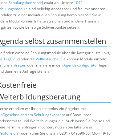
siehe
Schulungskonzepte
) exakt an: Unsere
1042
chulungsmodule
sind beliebig anpassbar und frei mit anderen
odulen zu einer individuellen Schulung kombinierbar! Sie in
edem Modul können Inhalte streichen und andere Themen
rgänzen sowie beliebige Schwerpunkte setzen!
Agenda selbst zusammenstellen
ie finden einzelne Schulungsmodule über die Kategorieliste links,
ie
TagCloud
oder die
Volltextsuche
. Sie können Module einzeln
ei uns
anfragen
oder mehrere in den
Agendakonfigurator
legen
nd dann eine Anfrage stellen.
Kostenfreie
Weiterbildungsberatung
erne erstellen wir Ihnen kostenlos ein Angebot mit
aßgeschneidertem Schulungskonzept
auf Basis Ihrer
orkenntnisse und Weiterbildungsziele. Auch wenn Sie Preise und
reie Termine anfragen möchten, nutzen Sie bitte unser
ebformular
oder rufen Sie uns an: 0201 / 649590-50 (Mo-Fr 9-16