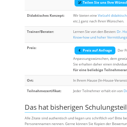
Teilen Sie uns Ihre Wünsc
Didaktisches Konzept:
Wir bieten eine
Vielzahl didaktisc
etc.) ganz nach Ihren Wünschen.
Trainer/Berater:
Lernen Sie von den Besten:
Dr. Ho
Know-how und hoher Vermittlung
Preis:
Preis auf Anfrage
Der Pr
Anpassungswünschen, dem gewüns
Sie erhalten daher einen iindvidue
für eine beliebige Teilnehmera
Ort:
In Ihrem Hause (In-House-Veranst
Teilnahmezertifikat:
Jeder Teilnehmer erhält ein von
Dr
Das hat bisherigen Schulungstei
Alle Zitate sind authentisch und liegen uns schriftlich vor! Bitt
Personennamen nennen. Gerne können Sie Kopien der Bewertung