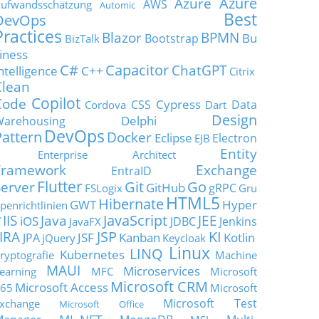
Azure
Azure
AWS
ufwandsschätzung
Automic
Best
DevOps
Practices
Blazor
BPMN
Bu
Bootstrap
BizTalk
iness
C#
Capacitor
ChatGPT
ntelligence
C++
Citrix
Clean
Copilot
Code
Cypress
CSS
Data
Cordova
Dart
Design
Delphi
Warehousing
DevOps
Pattern
Docker
Eclipse
Electron
EJB
Entity
Enterprise Architect
Framework
Exchange
EntraID
Flutter
Git
Go
Server
GitHub
gRPC
FSLogix
Gru
HTML5
Hibernate
GWT
Hyper
penrichtlinien
JavaScript
IIS
Java
JEE
V
iOS
JDBC
Jenkins
JavaFX
JSP
KI
JIRA
JSF
Kanban
Kotlin
JPA
jQuery
Keycloak
Linux
LINQ
Kubernetes
ryptografie
Machine
MAUI
Microservices
earning
MFC
Microsoft
Microsoft CRM
Microsoft Access
65
Microsoft
Microsoft Test
xchange
Microsoft Office