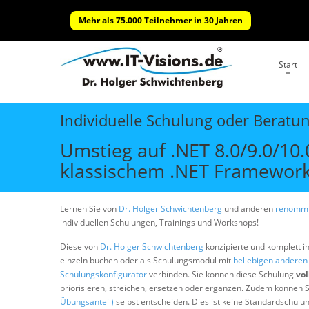
Mehr als 75.000 Teilnehmer in 30 Jahren
Start
Individuelle Schulung oder Beratu
Umstieg auf .NET 8.0/9.0/10
klassischem .NET Framework 
Lernen Sie von
Dr. Holger Schwichtenberg
und anderen
renommi
individuellen Schulungen, Trainings und Workshops!
Diese von
Dr. Holger Schwichtenberg
konzipierte und komplett i
einzeln buchen oder als Schulungsmodul mit
beliebigen andere
Schulungskonfigurator
verbinden. Sie können diese Schulung
vol
priorisieren, streichen, ersetzen oder ergänzen. Zudem können S
Übungsanteil)
selbst entscheiden. Dies ist keine Standardschulu