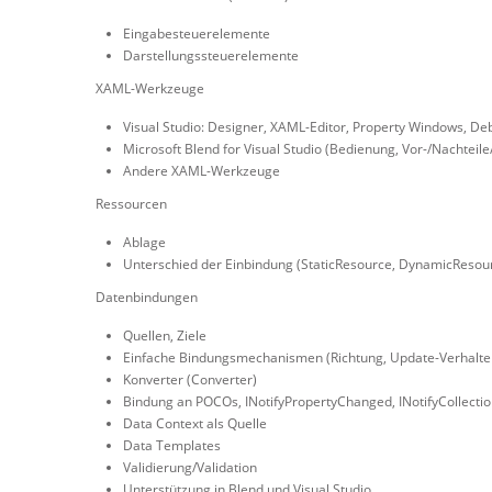
Eingabesteuerelemente
Darstellungssteuerelemente
XAML-Werkzeuge
Visual Studio: Designer, XAML-Editor, Property Windows, De
Microsoft Blend for Visual Studio (Bedienung, Vor-/Nachteile
Andere XAML-Werkzeuge
Ressourcen
Ablage
Unterschied der Einbindung (StaticResource, DynamicResou
Datenbindungen
Quellen, Ziele
Einfache Bindungsmechanismen (Richtung, Update-Verhalten,
Konverter (Converter)
Bindung an POCOs, INotifyPropertyChanged, INotifyCollecti
Data Context als Quelle
Data Templates
Validierung/Validation
Unterstützung in Blend und Visual Studio