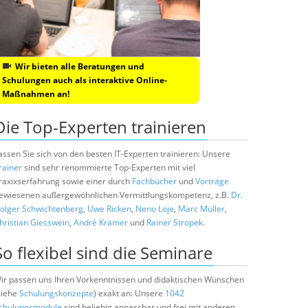
Wir bieten alle Beratungen und
Schulungen auch als interaktive Online-
Maßnahmen an!
Die Top-Experten trainieren
assen Sie sich von den besten IT-Experten trainieren: Unsere
rainer
sind sehr renommierte Top-Experten mit viel
raxixserfahrung sowie einer durch
Fachbücher
und
Vorträge
ewiesenen außergewöhnlichen Vermittlungskompetenz, z.B.
Dr.
olger Schwichtenberg
,
Uwe Ricken
,
Neno Loje
,
Marc Müller
,
hristian Giesswein
,
André Krämer
und
Rainer Stropek
.
So flexibel sind die Seminare
ir passen uns Ihren Vorkenntnissen und didaktischen Wünschen
siehe
Schulungskonzepte
) exakt an: Unsere
1042
chulungsmodule
sind beliebig anpassbar und frei mit anderen