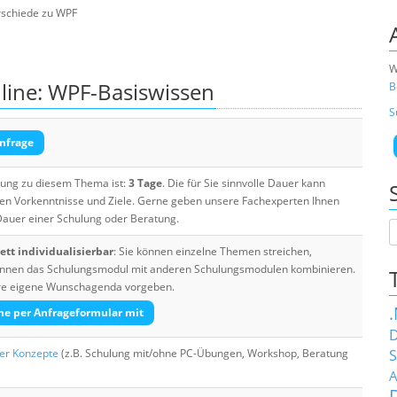
rschiede zu WPF
W
line: WPF-Basiswissen
B
S
nfrage
ulung zu diesem Thema ist:
3 Tage
. Die für Sie sinnvolle Dauer kann
ten Vorkenntnisse und Ziele. Gerne geben unsere Fachexperten Ihnen
 Dauer einer Schulung oder Beratung.
tt individualisierbar
: Sie können einzelne Themen streichen,
 können das Schulungsmodul mit anderen Schulungsmodulen kombinieren.
Ihre eigene Wunschagenda vorgeben.
he per Anfrageformular mit
D
her Konzepte
(z.B. Schulung mit/ohne PC-Übungen, Workshop, Beratung
S
A