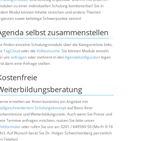
odulen zu einer individuellen Schulung kombinierbar! Sie in
edem Modul können Inhalte streichen und andere Themen
rgänzen sowie beliebige Schwerpunkte setzen!
Agenda selbst zusammenstellen
ie finden einzelne Schulungsmodule über die Kategorieliste links,
ie
TagCloud
oder die
Volltextsuche
. Sie können Module einzeln
ei uns
anfragen
oder mehrere in den
Agendakonfigurator
legen
nd dann eine Anfrage stellen.
Kostenfreie
Weiterbildungsberatung
erne erstellen wir Ihnen kostenlos ein Angebot mit
aßgeschneidertem Schulungskonzept
auf Basis Ihrer
orkenntnisse und Weiterbildungsziele. Auch wenn Sie Preise und
reie Termine anfragen möchten, nutzen Sie bitte unser
ebformular
oder rufen Sie uns an: 0201 / 649590-50 (Mo-Fr 9-16
hr). Auf Wunsch berät Sie Dr. Holger Schwichtenberg persönlich
m Telefon!