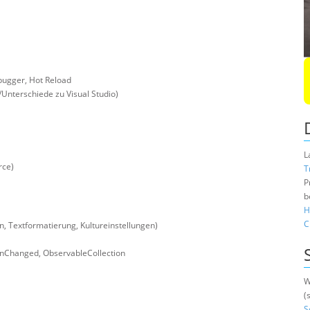
bugger, Hot Reload
/Unterschiede zu Visual Studio)
L
rce)
T
P
b
H
C
 Textformatierung, Kultureinstellungen)
onChanged, ObservableCollection
W
(
S