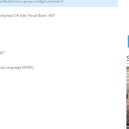
d Bedürfnisse genau maßgeschneidert!
hsyntax C# oder Visual Basic .NET
NET
rkup Language (XAML)