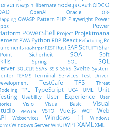
Server
node.js
O
nHibernate
OIDC
NextJS
OAuth
OAD
Oracle
OpenAI
OR-
Pattern
Playwright
OWASP
PHP
Power
apping
Power
Apps
PowerShell
Platform
Projektmana
Project
gement
Python
React
PWA
RDP
Re
Refactoring
Scrum
SAP
uirements
Rust
Shar
REST
ReSharper
SOA
Soft
Sicherheit
Point
SQL
kills
SQL
Spring
Server
Svelte
System
SSAS
SSRS
SQLCLR
SSIS
enter
Terminal Services
Test Driven
TEAMS
TFS
TestCafe
Development
Threat
TypeScript
Unit
TPL
UML
UC4
odeling
Testing
User Experience
Usability
User
Visual
Visio
Visual Basic
tories
Studio
Vue.js
Web
VSTO
WCF
VMWare
API
Windows 11
Webservices
Windows
XAML
WPF
Windows Server
XML
orms
WinUI