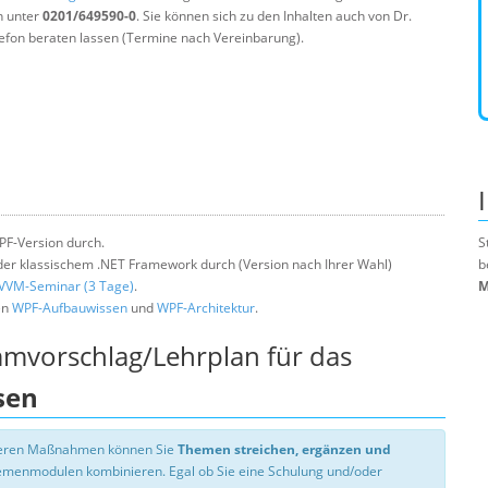
n unter
0201/649590-0
. Sie können sich zu den Inhalten auch von Dr.
efon beraten lassen (Termine nach Vereinbarung).
PF-Version durch.
S
er klassischem .NET Framework durch (Version nach Ihrer Wahl)
b
VVM-Seminar (3 Tage)
.
M
en
WPF-Aufbauwissen
und
WPF-Architektur
.
mmvorschlag/Lehrplan für das
sen
nseren Maßnahmen können Sie
Themen streichen, ergänzen und
hemenmodulen kombinieren. Egal ob Sie eine Schulung und/oder