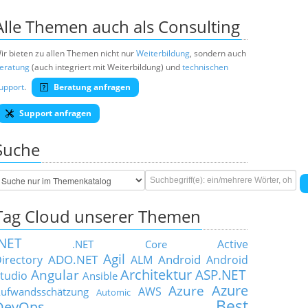
Alle Themen auch als Consulting
ir bieten zu allen Themen nicht nur
Weiterbildung
, sondern auch
eratung
(auch integriert mit Weiterbildung) und
technischen
upport
.
Beratung anfragen
Support anfragen
Suche
Tag Cloud unserer Themen
.NET
Active
.NET Core
Agil
ADO.NET
Android
irectory
ALM
Android
Architektur
Angular
ASP.NET
tudio
Ansible
Azure
Azure
AWS
ufwandsschätzung
Automic
Best
DevOps