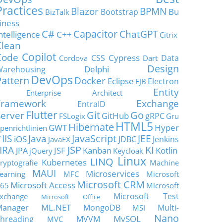
Practices
Blazor
BPMN
Bu
Bootstrap
BizTalk
iness
C#
Capacitor
ChatGPT
ntelligence
C++
Citrix
Clean
Copilot
Code
Cypress
CSS
Data
Cordova
Dart
Design
Delphi
Warehousing
DevOps
Pattern
Docker
Eclipse
Electron
EJB
Entity
Enterprise Architect
Framework
Exchange
EntraID
Flutter
Git
Go
Server
GitHub
gRPC
FSLogix
Gru
HTML5
Hibernate
GWT
Hyper
penrichtlinien
JavaScript
IIS
Java
JEE
V
iOS
JDBC
Jenkins
JavaFX
JSP
KI
JIRA
JSF
Kanban
Kotlin
JPA
jQuery
Keycloak
Linux
LINQ
Kubernetes
ryptografie
Machine
MAUI
Microservices
earning
MFC
Microsoft
Microsoft CRM
Microsoft Access
65
Microsoft
Microsoft Test
xchange
Microsoft Office
ML.NET
Manager
MongoDB
Multi-
MSI
Nano
MySQL
hreading
MVVM
MVC