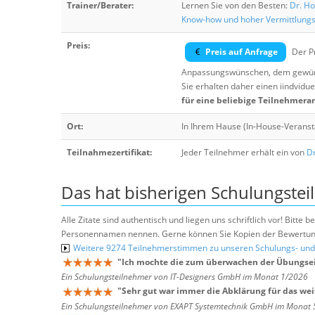
Trainer/Berater:
Lernen Sie von den Besten:
Dr. Ho
Know-how und hoher Vermittlung
Preis:
Preis auf Anfrage
Der Pr
Anpassungswünschen, dem gewüns
Sie erhalten daher einen iindvidue
für eine beliebige Teilnehmera
Ort:
In Ihrem Hause (In-House-Veranst
Teilnahmezertifikat:
Jeder Teilnehmer erhält ein von
Dr
Das hat bisherigen Schulungstei
Alle Zitate sind authentisch und liegen uns schriftlich vor! Bitt
Personennamen nennen. Gerne können Sie Kopien der Bewertung
Weitere 9274 Teilnehmerstimmen zu unseren Schulungs- u
"
Ich mochte die zum überwachen der Übungsei
Ein Schulungsteilnehmer von IT-Designers GmbH im Monat 1/2026
"
Sehr gut war immer die Abklärung für das wei
Ein Schulungsteilnehmer von EXAPT Systemtechnik GmbH im Monat