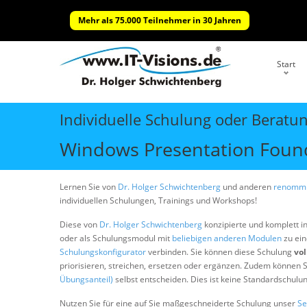
Mehr als 75.000 Teilnehmer in 30 Jahren
Start
Individuelle Schulung oder Beratu
Windows Presentation Found
Lernen Sie von
Dr. Holger Schwichtenberg
und anderen
renommi
individuellen Schulungen, Trainings und Workshops!
Diese von
Dr. Holger Schwichtenberg
konzipierte und komplett i
oder als Schulungsmodul mit
beliebigen anderen Modulen
zu ein
Schulungskonfigurator
verbinden. Sie können diese Schulung
vol
priorisieren, streichen, ersetzen oder ergänzen. Zudem können S
Übungsanteil)
selbst entscheiden. Dies ist keine Standardschulu
Nutzen Sie für eine auf Sie maßgeschneiderte Schulung unser
Se