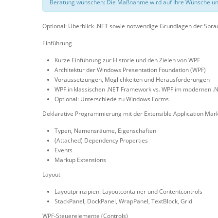
Beratung wünschen: Die Maßnahme wird auf Ihre Wünsche un
Optional: Überblick .NET sowie notwendige Grundlagen der Sprac
Einführung
Kurze Einführung zur Historie und den Zielen von WPF
Architektur der Windows Presentation Foundation (WPF)
Voraussetzungen, Möglichkeiten und Herausforderungen
WPF in klassischen .NET Framework vs. WPF im modernen .
Optional: Unterschiede zu Windows Forms
Deklarative Programmierung mit der Extensible Application Ma
Typen, Namensräume, Eigenschaften
(Attached) Dependency Properties
Events
Markup Extensions
Layout
Layoutprinzipien: Layoutcontainer und Contentcontrols
StackPanel, DockPanel, WrapPanel, TextBlock, Grid
WPF-Steuerelemente (Controls)