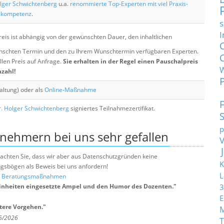
lger Schwichtenberg
u.a.
renommierte Top-Experten mit viel Praxis-
skompetenz
.
s
I
eis ist abhängig von der gewünschten Dauer, den inhaltlichen
chten Termin und den zu Ihrem Wunschtermin verfügbaren Experten.
llen Preis auf Anfrage.
Sie erhalten in der Regel einen Pauschalpreis
nzahl!
altung) oder als
Online-Maßnahme
. Holger Schwichtenberg
signiertes Teilnahmezertifikat.
p
lnehmern bei uns sehr gefallen
e beachten Sie, dass wir aber aus Datenschutzgründen keine
K
sbögen als Beweis bei uns anfordern!
L
nd Beratungsmaßnahmen
nheiten eingesetzte Ampel und den Humor des Dozenten.
"
3
E
tere Vorgehen.
"
 5/2026
T