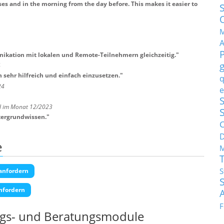
ises and in the morning from the day before. This makes it easier to
M
nikation mit lokalen und Remote-Teilnehmern gleichzeitig.
"
4
 sehr hilfreich und einfach einzusetzen.
"
q
24
e
S
H im Monat 12/2023
tergrundwissen.
"
C
e
M
S
anfordern
nfordern
F
ngs- und Beratungsmodule