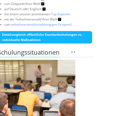
zum Zeitpunkt Ihrer Wahl
auf Deutsch oder Englisch
mit einem unserer prominenten
Top-Experten
mit der Teilnehmeranzahl Ihrer Wahl
zum
teilnehmeranzahlunabhängigen Festpreis!
Detailvergleich: öffentliche Standardschulungen vs.
indviduelle Maßnahmen
Schulungssituationen