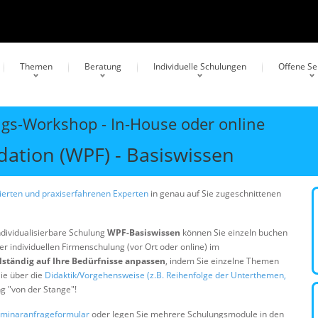
Themen
Beratung
Individuelle Schulungen
Offene S
ngs-Workshop - In-House oder online
ation (WPF) - Basiswissen
erten und praxiserfahrenen Experten
in genau auf Sie zugeschnittenen
ndividualisierbare Schulung
WPF-Basiswissen
können Sie einzeln buchen
er individuellen Firmenschulung (vor Ort oder online) im
lständig auf Ihre Bedürfnisse anpassen
, indem Sie einzelne Themen
ie über die
Didaktik/Vorgehensweise (z.B. Reihenfolge der Unterthemen,
ng "von der Stange"!
minaranfrageformular
oder legen Sie mehrere Schulungsmodule in den