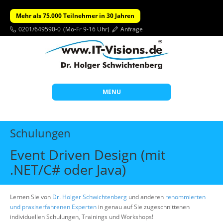
Mehr als 75.000 Teilnehmer in 30 Jahren
0201/649590-0
(Mo-Fr 9-16 Uhr)
Anfrage
MENU
Start
Schulungen
Themen
Event Driven Design (mit
Beratung
.NET/C# oder Java)
Individuelle Schulungen
Offene Seminare
Lernen Sie von
Dr. Holger Schwichtenberg
und anderen
renommierten
und praxiserfahrenen Experten
in genau auf Sie zugeschnittenen
Wissen
individuellen Schulungen, Trainings und Workshops!