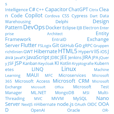
s
C#
Capacitor
ChatGPT
Clea
Intelligence
C++
Citrix
Copilot
n Code
Cypress
CSS
Data
Cordova
Dart
Design
Delphi
Warehousing
DevOps
Pattern
Docker
Eclipse
Electron
EJB
Enter
Entity
prise Architect
Framework
Exchange
EntraID
Flutter
Git
Go
Server
GitHub
gRPC
FSLogix
Gruppen
HTML5
Hibernate
IIS
J
GWT
HyperV
iOS
richtlinien
JavaScript
ava
JEE
JIRA
JDBC
Jenkins
JPA
JavaFX
jQuer
JSP
KI
JSF
Kanban
Kotlin
Kubern
y
Keycloak
Kryptografie
Linux
LINQ
etes
Machine
MAUI
Microservices
Learning
MFC
Microsoft
Microsoft CRM
Microsoft Access
365
Microsoft
Microsoft Test
Exchange
Microsoft Office
ML.NET
Manager
MongoDB
Multi-
MSI
Nano
MySQL
Threading
MVVM
MVC
Server
node.js
OOA
nHibernate
OIDC
NextJS
OAuth
D
Oracle
OpenAI
OR-