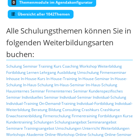
0
Themenmodule im Agendakonfigurator
Übersicht aller 1042Themen
Alle Schulungsthemen können Sie in
folgenden Weiterbildungsarten
buchen:
Schulung
Seminar
Training
Kurs
Coaching
Workshop
Weiterbildung
Fortbildung
Lernen
Lehrgang
Ausbildung
Umschulung
Firmenseminar
Inhouse
In-House-Kurs
In-House-Training
In-House-Seminar
In-House-
Schulung
In-Haus-Schulung
Im-Haus-Seminar
Im-Haus-Schulung
Hausinternes Seminar
Firmeninternes Seminar
Kundenspezifisches
Seminar
Individuelles Seminar
Individual-Seminar
Individual-Schulung
Individual-Training
On-Demand-Training
Individual-Fortbildung
Individual-
Weiterbildung
Beratung
Bildung
Consulting
Crashkurs
Crashkurse
Erwachsenenbildung
Firmenschulung
Firmentraining
Fortbildungen
Kurse
Kundentraining
Schulungen
Schulungsangebot
Seminarangebot
Seminare
Trainingsangebot
Umschulungen
Unterricht
Weiterbildungen
Workshops
Akademie
Online-Workshop
Online-Schulung
Online-Seminar