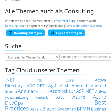
am Telefon!
Alle Themen auch als Consulting
Wir bieten zu allen Themen nicht nur
Weiterbildung
, sondern auch
Beratung
(auch integriert mit Weiterbildung) und
technischen Support
.
Beratung anfragen
Support anfragen
Suche
Tag Cloud unserer Themen
.NET
Active
.NET Core
Agil
ADO.NET
Android
Directory
ALM
Android
Architektur
Angular
ASP.NET
Studio
Ansible
Aufwa
Azure
Azure
AWS
ndsschätzung
Automic
Best
DevOps
Practices
Blazor
BPMN
Busines
Bootstrap
BizTalk