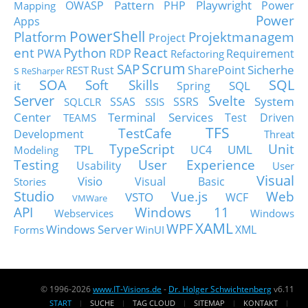
Pattern
Playwright
OWASP
PHP
Power
Mapping
Power
Apps
PowerShell
Platform
Projektmanagem
Project
ent
Python
React
PWA
RDP
Requirement
Refactoring
Scrum
SAP
Sicherhe
s
Rust
SharePoint
REST
ReSharper
SOA
SQL
Soft Skills
it
SQL
Spring
Server
Svelte
System
SSAS
SSRS
SQLCLR
SSIS
Center
Terminal Services
Test Driven
TEAMS
TFS
TestCafe
Development
Threat
TypeScript
Unit
TPL
UML
UC4
Modeling
Testing
User Experience
Usability
User
Visual
Visio
Visual Basic
Stories
Studio
Vue.js
Web
VSTO
WCF
VMWare
API
Windows 11
Webservices
Windows
XAML
WPF
Windows Server
XML
Forms
WinUI
© 1996-2026
www.IT-Visions.de
-
Dr. Holger Schwichtenberg
v6.11
START
SUCHE
TAG CLOUD
SITEMAP
KONTAKT