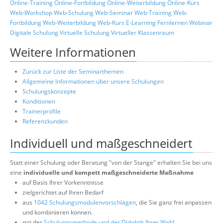
Online-Training
Online-Fortbildung
Online-Weiterbildung
Online-Kurs
Web-Workshop
Web-Schulung
Web-Seminar
Web-Training
Web-
Fortbildung
Web-Weiterbildung
Web-Kurs
E-Learning
Fernlernen
Webinar
Digitale Schulung
Virtuelle Schulung
Virtueller Klassenraum
Weitere Informationen
Zurück zur Liste der Seminarthemen
Allgemeine Informationen über unsere Schulungen
Schulungskonzepte
Konditionen
Trainerprofile
Referenzkunden
Individuell und maßgeschneidert
Statt einer Schulung oder Beratung "von der Stange" erhalten Sie bei uns
eine
individuelle und kompett maßgeschneiderte Maßnahme
auf Basis Ihrer Vorkenntnisse
zielgerichtet auf Ihren Bedarf
aus
1042 Schulungsmodulenvorschlägen
, die Sie ganz frei anpassen
und kombinieren können.
mit der
Schulungsmethode und der Didaktik Ihrer Wahl