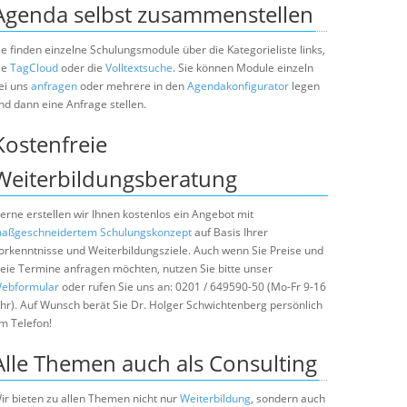
Agenda selbst zusammenstellen
ie finden einzelne Schulungsmodule über die Kategorieliste links,
ie
TagCloud
oder die
Volltextsuche
. Sie können Module einzeln
ei uns
anfragen
oder mehrere in den
Agendakonfigurator
legen
nd dann eine Anfrage stellen.
Kostenfreie
Weiterbildungsberatung
erne erstellen wir Ihnen kostenlos ein Angebot mit
aßgeschneidertem Schulungskonzept
auf Basis Ihrer
orkenntnisse und Weiterbildungsziele. Auch wenn Sie Preise und
reie Termine anfragen möchten, nutzen Sie bitte unser
ebformular
oder rufen Sie uns an: 0201 / 649590-50 (Mo-Fr 9-16
hr). Auf Wunsch berät Sie Dr. Holger Schwichtenberg persönlich
m Telefon!
Alle Themen auch als Consulting
ir bieten zu allen Themen nicht nur
Weiterbildung
, sondern auch