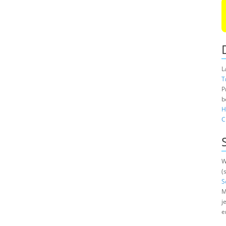
L
T
P
b
H
C
W
(
S
M
j
e