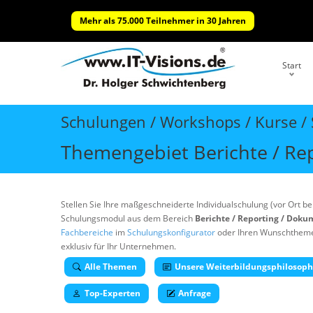
Mehr als 75.000 Teilnehmer in 30 Jahren
Start
Schulungen / Workshops / Kurse / S
Themengebiet Berichte / Re
Stellen Sie Ihre maßgeschneiderte Individualschulung (vor Ort 
Schulungsmodul aus dem Bereich
Berichte / Reporting / Dok
Fachbereiche
im
Schulungskonfigurator
oder Ihren Wunschthemen 
exklusiv für Ihr Unternehmen.
Alle Themen
Unsere Weiterbildungsphilosoph
Top-Experten
Anfrage