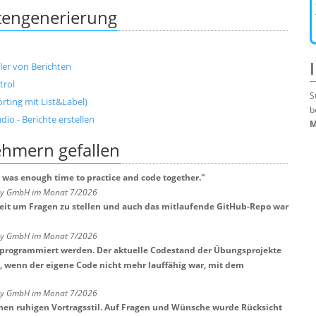
tengenerierung
ller von Berichten
trol
S
rting mit List&Label)
b
io - Berichte erstellen
M
nehmern
gefallen
 was enough time to practice and code together.
"
any GmbH im Monat 7/2026
Zeit um Fragen zu stellen und auch das mitlaufende GitHub-Repo war
any GmbH im Monat 7/2026
tprogrammiert werden. Der aktuelle Codestand der Übungsprojekte
t, wenn der eigene Code nicht mehr lauffähig war, mit dem
any GmbH im Monat 7/2026
nen ruhigen Vortragsstil. Auf Fragen und Wünsche wurde Rücksicht