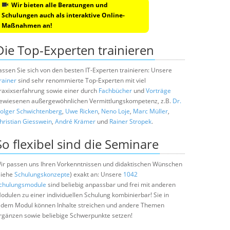
Wir bieten alle Beratungen und
Schulungen auch als interaktive Online-
Maßnahmen an!
Die Top-Experten trainieren
assen Sie sich von den besten IT-Experten trainieren: Unsere
rainer
sind sehr renommierte Top-Experten mit viel
raxixserfahrung sowie einer durch
Fachbücher
und
Vorträge
ewiesenen außergewöhnlichen Vermittlungskompetenz, z.B.
Dr.
olger Schwichtenberg
,
Uwe Ricken
,
Neno Loje
,
Marc Müller
,
hristian Giesswein
,
André Krämer
und
Rainer Stropek
.
So flexibel sind die Seminare
ir passen uns Ihren Vorkenntnissen und didaktischen Wünschen
siehe
Schulungskonzepte
) exakt an: Unsere
1042
chulungsmodule
sind beliebig anpassbar und frei mit anderen
odulen zu einer individuellen Schulung kombinierbar! Sie in
edem Modul können Inhalte streichen und andere Themen
rgänzen sowie beliebige Schwerpunkte setzen!