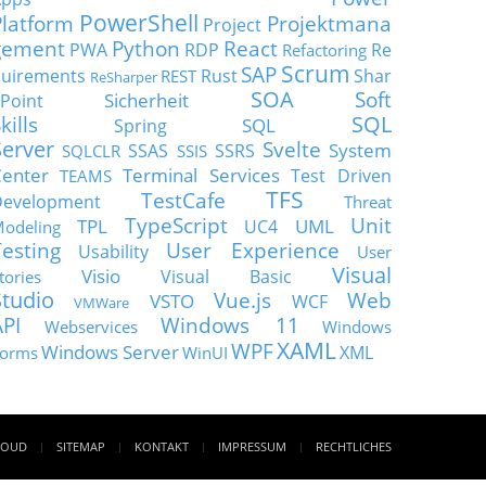
PowerShell
Platform
Projektmana
Project
gement
Python
React
PWA
RDP
Re
Refactoring
Scrum
SAP
uirements
Rust
Shar
REST
ReSharper
SOA
Soft
Sicherheit
Point
SQL
kills
SQL
Spring
Server
Svelte
System
SSAS
SSRS
SQLCLR
SSIS
enter
Terminal Services
Test Driven
TEAMS
TFS
TestCafe
Development
Threat
TypeScript
Unit
TPL
UML
UC4
odeling
Testing
User Experience
Usability
User
Visual
Visio
Visual Basic
tories
Studio
Vue.js
Web
VSTO
WCF
VMWare
API
Windows 11
Webservices
Windows
XAML
WPF
Windows Server
XML
orms
WinUI
LOUD
SITEMAP
KONTAKT
IMPRESSUM
RECHTLICHES