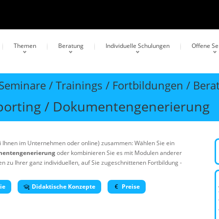
Themen
Beratung
Individuelle Schulungen
Offene S
eminare / Trainings / Fortbildungen / Bera
porting / Dokumentengenerierung
bei Ihnen im Unternehmen oder online) zusammen: Wählen Sie ein
umentengenerierung
oder kombinieren Sie es mit Modulen anderer
zu Ihrer ganz individuellen, auf Sie zugeschnittenen Fortbildung -
ie
Didaktische Konzepte
Preise