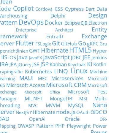
Clean
Copilot
Code
Cypress
CSS
Data
Cordova
Dart
Design
Delphi
Warehousing
DevOps
Pattern
Docker
Eclipse
Electron
EJB
Entity
Enterprise Architect
Framework
Exchange
EntraID
Flutter
Git
Go
Server
GitHub
gRPC
FSLogix
Gru
HTML5
Hibernate
GWT
Hyper
penrichtlinien
JavaScript
IIS
Java
JEE
V
iOS
JDBC
Jenkins
JavaFX
JSP
KI
JIRA
JSF
Kanban
Kotlin
JPA
jQuery
Keycloak
Linux
LINQ
Kubernetes
ryptografie
Machine
MAUI
Microservices
earning
MFC
Microsoft
Microsoft CRM
Microsoft Access
65
Microsoft
Microsoft Test
xchange
Microsoft Office
ML.NET
Manager
MongoDB
Multi-
MSI
Nano
MySQL
hreading
MVVM
MVC
Server
node.js
O
nHibernate
OIDC
NextJS
OAuth
OAD
Oracle
OpenAI
OR-
Pattern
Playwright
OWASP
PHP
Power
apping
Power
Apps