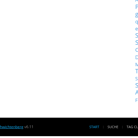
q
e
S
C
M
S
F
chwichtenberg
v6.11
START
SUCHE
TAG C