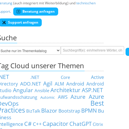
eratung
(auch integriert mit Weiterbildung) und
technischen
upport
.
Beratung anfragen
Support anfragen
Suche
Tag Cloud unserer Themen
.NET
Active
.NET Core
Agil
ADO.NET
Android
irectory
ALM
Android
Architektur
Angular
ASP.NET
tudio
Ansible
Azure
Azure
AWS
ufwandsschätzung
Automic
Best
DevOps
Practices
Blazor
BPMN
Bu
Bootstrap
BizTalk
iness
C#
Capacitor
ChatGPT
ntelligence
C++
Citrix