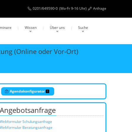
0201/649590-0
(Mo-Fr 9-16 Uhr)
Anfrage
eminare
Wissen
Über uns
Suche
tung (Online oder Vor-Ort)
Agendakonfigurator
Angebotsanfrage
Webformular Schulungsanfrage
Webformular Beratungsanfrage