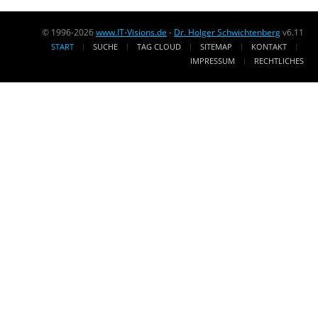
© 1996-2026
www.IT-Visions.de
-
Dr. Holger Schwichtenberg
v6.11
START
SUCHE
TAG CLOUD
SITEMAP
KONTAKT
IMPRESSUM
RECHTLICHES