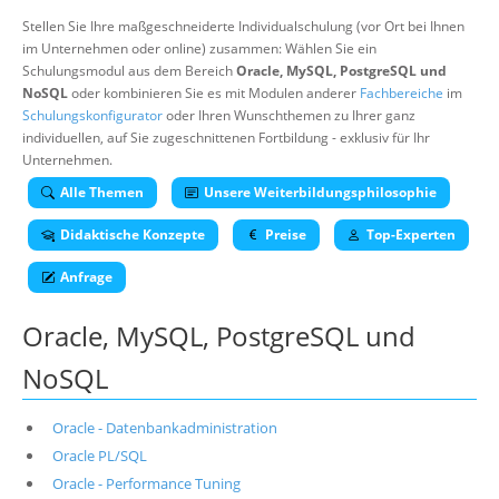
Über uns
Stellen Sie Ihre maßgeschneiderte Individualschulung (vor Ort bei Ihnen
im Unternehmen oder online) zusammen: Wählen Sie ein
Suche
Schulungsmodul aus dem Bereich
Oracle, MySQL, PostgreSQL und
NoSQL
oder kombinieren Sie es mit Modulen anderer
Fachbereiche
im
Schulungskonfigurator
oder Ihren Wunschthemen zu Ihrer ganz
individuellen, auf Sie zugeschnittenen Fortbildung - exklusiv für Ihr
Unternehmen.
Alle Themen
Unsere Weiterbildungsphilosophie
Didaktische Konzepte
Preise
Top-Experten
Anfrage
Oracle, MySQL, PostgreSQL und
NoSQL
Oracle - Datenbankadministration
Oracle PL/SQL
Oracle - Performance Tuning