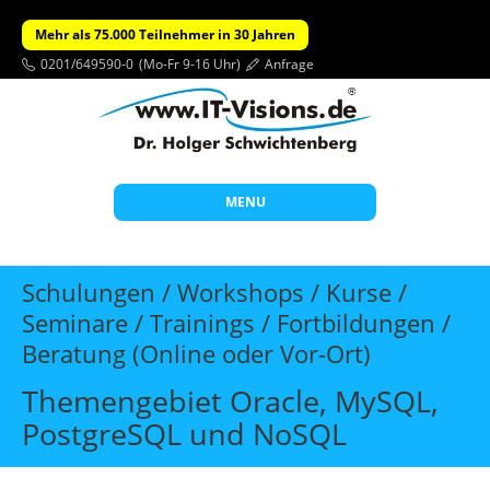
Mehr als 75.000 Teilnehmer in 30 Jahren
0201/649590-0
(Mo-Fr 9-16 Uhr)
Anfrage
MENU
Start
Schulungen / Workshops / Kurse /
Themen
Seminare / Trainings / Fortbildungen /
Beratung (Online oder Vor-Ort)
Beratung
Individuelle Schulungen
Themengebiet Oracle, MySQL,
PostgreSQL und NoSQL
Offene Seminare
Wissen