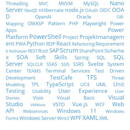
Nano
MySQL
Threading
MVVM
MVC
Server
node.js
OOA
nHibernate
OIDC
NextJS
OAuth
D
Oracle
OpenAI
OR-
Pattern
Playwright
OWASP
PHP
Power
Mapping
Power
Apps
PowerShell
Platform
Projektmanagem
Project
ent
Python
React
PWA
RDP
Requirement
Refactoring
Scrum
SAP
Sicherhe
s
Rust
SharePoint
REST
ReSharper
SOA
SQL
Soft Skills
it
SQL
Spring
Server
Svelte
System
SSAS
SSRS
SQLCLR
SSIS
Center
Terminal Services
Test Driven
TEAMS
TFS
TestCafe
Development
Threat
TypeScript
Unit
TPL
UML
UC4
Modeling
Testing
User Experience
Usability
User
Visual
Visio
Visual Basic
Stories
Studio
Vue.js
Web
VSTO
WCF
VMWare
API
Windows 11
Webservices
Windows
XAML
WPF
Windows Server
XML
Forms
WinUI