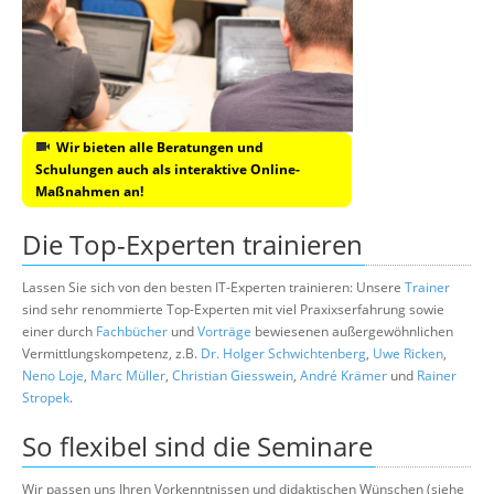
Wir bieten alle Beratungen und
Schulungen auch als interaktive Online-
Maßnahmen an!
Die Top-Experten trainieren
Lassen Sie sich von den besten IT-Experten trainieren: Unsere
Trainer
sind sehr renommierte Top-Experten mit viel Praxixserfahrung sowie
einer durch
Fachbücher
und
Vorträge
bewiesenen außergewöhnlichen
Vermittlungskompetenz, z.B.
Dr. Holger Schwichtenberg
,
Uwe Ricken
,
Neno Loje
,
Marc Müller
,
Christian Giesswein
,
André Krämer
und
Rainer
Stropek
.
So flexibel sind die Seminare
Wir passen uns Ihren Vorkenntnissen und didaktischen Wünschen (siehe