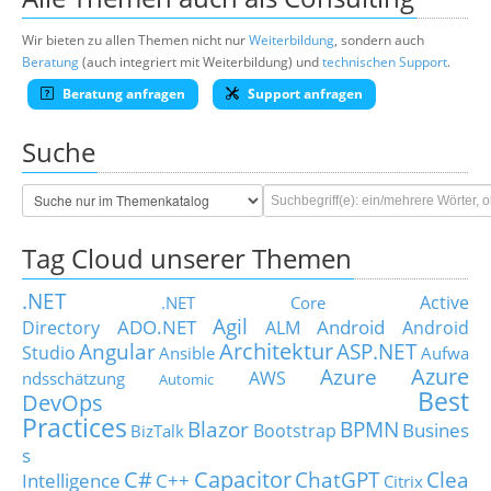
Wir bieten zu allen Themen nicht nur
Weiterbildung
, sondern auch
Beratung
(auch integriert mit Weiterbildung) und
technischen Support
.
Beratung anfragen
Support anfragen
Suche
Tag Cloud unserer Themen
.NET
Active
.NET Core
Agil
ADO.NET
Android
Directory
ALM
Android
Architektur
Angular
ASP.NET
Studio
Ansible
Aufwa
Azure
Azure
AWS
ndsschätzung
Automic
Best
DevOps
Practices
Blazor
BPMN
Busines
Bootstrap
BizTalk
s
C#
Capacitor
ChatGPT
Clea
Intelligence
C++
Citrix