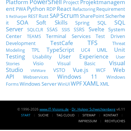
PowerShell
Platform
Projektmanagem
Project
ent
Python
React
PWA
RDP
Requirement
Refactoring
Scrum
SAP
Sicherhe
s
Rust
SharePoint
REST
ReSharper
SOA
SQL
Soft Skills
it
SQL
Spring
Server
Svelte
System
SSAS
SSRS
SQLCLR
SSIS
Center
Terminal Services
Test Driven
TEAMS
TFS
TestCafe
Development
Threat
TypeScript
Unit
TPL
UML
UC4
Modeling
Testing
User Experience
Usability
User
Visual
Visio
Visual Basic
Stories
Studio
Vue.js
Web
VSTO
WCF
VMWare
API
Windows 11
Webservices
Windows
XAML
WPF
Windows Server
XML
Forms
WinUI
© 1996-2026
www.IT-Visions.de
-
Dr. Holger Schwichtenberg
v6.11
START
SUCHE
TAG CLOUD
SITEMAP
KONTAKT
IMPRESSUM
RECHTLICHES