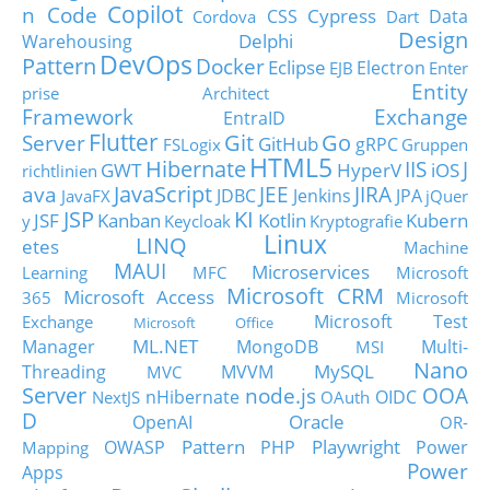
Copilot
n Code
Cypress
CSS
Data
Cordova
Dart
Design
Delphi
Warehousing
DevOps
Pattern
Docker
Eclipse
Electron
EJB
Enter
Entity
prise Architect
Framework
Exchange
EntraID
Flutter
Git
Go
Server
GitHub
gRPC
FSLogix
Gruppen
HTML5
Hibernate
IIS
J
GWT
HyperV
iOS
richtlinien
JavaScript
ava
JEE
JIRA
JDBC
Jenkins
JPA
JavaFX
jQuer
JSP
KI
JSF
Kanban
Kotlin
Kubern
y
Keycloak
Kryptografie
Linux
LINQ
etes
Machine
MAUI
Microservices
Learning
MFC
Microsoft
Microsoft CRM
Microsoft Access
365
Microsoft
Microsoft Test
Exchange
Microsoft Office
ML.NET
Manager
MongoDB
Multi-
MSI
Nano
MySQL
Threading
MVVM
MVC
Server
node.js
OOA
nHibernate
OIDC
NextJS
OAuth
D
Oracle
OpenAI
OR-
Pattern
Playwright
OWASP
PHP
Power
Mapping
Power
Apps