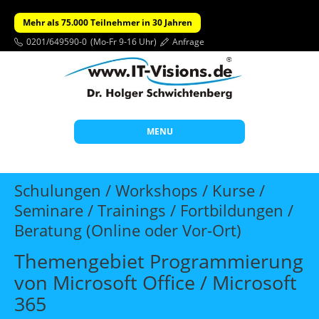
Mehr als 75.000 Teilnehmer in 30 Jahren
0201/649590-0
(Mo-Fr 9-16 Uhr)
Anfrage
MENU
Start
Schulungen / Workshops / Kurse /
Themen
Seminare / Trainings / Fortbildungen /
Beratung (Online oder Vor-Ort)
Beratung
Individuelle Schulungen
Themengebiet Programmierung
von Microsoft Office / Microsoft
Offene Seminare
365
Wissen