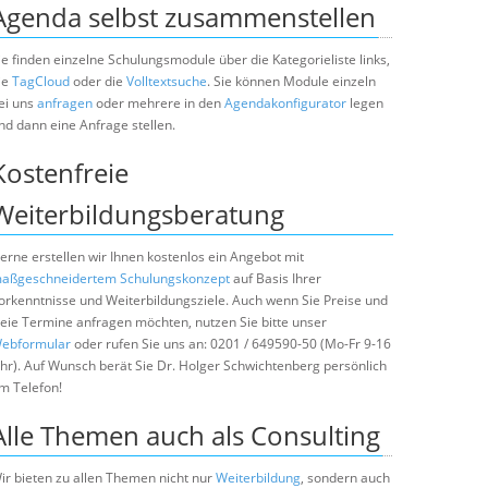
Agenda selbst zusammenstellen
ie finden einzelne Schulungsmodule über die Kategorieliste links,
ie
TagCloud
oder die
Volltextsuche
. Sie können Module einzeln
ei uns
anfragen
oder mehrere in den
Agendakonfigurator
legen
nd dann eine Anfrage stellen.
Kostenfreie
Weiterbildungsberatung
erne erstellen wir Ihnen kostenlos ein Angebot mit
aßgeschneidertem Schulungskonzept
auf Basis Ihrer
orkenntnisse und Weiterbildungsziele. Auch wenn Sie Preise und
reie Termine anfragen möchten, nutzen Sie bitte unser
ebformular
oder rufen Sie uns an: 0201 / 649590-50 (Mo-Fr 9-16
hr). Auf Wunsch berät Sie Dr. Holger Schwichtenberg persönlich
m Telefon!
Alle Themen auch als Consulting
ir bieten zu allen Themen nicht nur
Weiterbildung
, sondern auch