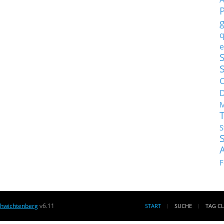
q
e
S
C
M
S
F
chwichtenberg
v6.11
START
SUCHE
TAG C