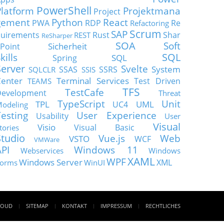
PowerShell
Platform
Projektmana
Project
gement
Python
React
PWA
RDP
Re
Refactoring
Scrum
SAP
uirements
Rust
Shar
REST
ReSharper
SOA
Soft
Sicherheit
Point
SQL
kills
SQL
Spring
Server
Svelte
System
SSAS
SSRS
SQLCLR
SSIS
enter
Terminal Services
Test Driven
TEAMS
TFS
TestCafe
Development
Threat
TypeScript
Unit
TPL
UML
UC4
odeling
Testing
User Experience
Usability
User
Visual
Visio
Visual Basic
tories
Studio
Vue.js
Web
VSTO
WCF
VMWare
API
Windows 11
Webservices
Windows
XAML
WPF
Windows Server
XML
orms
WinUI
LOUD
SITEMAP
KONTAKT
IMPRESSUM
RECHTLICHES