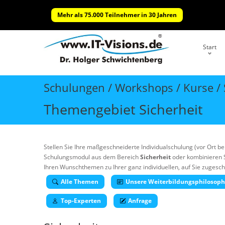
Mehr als 75.000 Teilnehmer in 30 Jahren
Start
Schulungen / Workshops / Kurse / S
Themengebiet Sicherheit
Stellen Sie Ihre maßgeschneiderte Individualschulung (vor Ort 
Schulungsmodul aus dem Bereich
Sicherheit
oder kombinieren 
Ihren Wunschthemen zu Ihrer ganz individuellen, auf Sie zugeschn
Alle Themen
Unsere Weiterbildungsphilosoph
Top-Experten
Anfrage