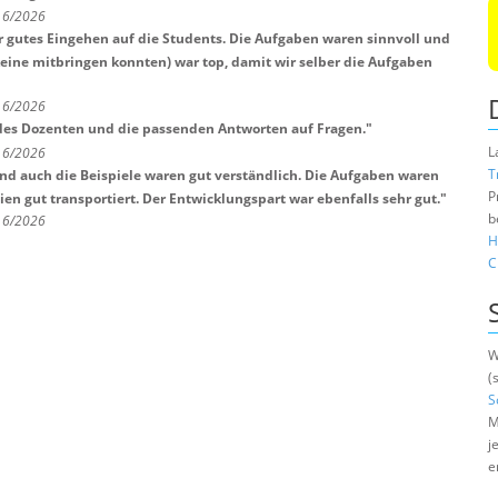
t 6/2026
r gutes Eingehen auf die Students. Die Aufgaben waren sinnvoll und
keine mitbringen konnten) war top, damit wir selber die Aufgaben
t 6/2026
des Dozenten und die passenden Antworten auf Fragen.
"
L
t 6/2026
T
nd auch die Beispiele waren gut verständlich. Die Aufgaben waren
P
en gut transportiert. Der Entwicklungspart war ebenfalls sehr gut.
"
b
t 6/2026
H
C
W
(
S
M
j
e