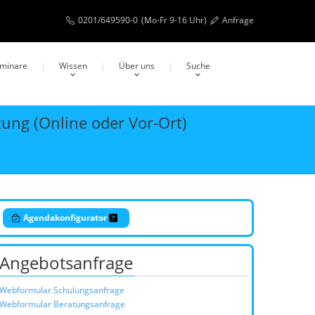
0201/649590-0
(Mo-Fr 9-16 Uhr)
Anfrage
eminare
Wissen
Über uns
Suche
tung (Online oder Vor-Ort)
Agendakonfigurator
Angebotsanfrage
Webformular Schulungsanfrage
Webformular Beratungsanfrage