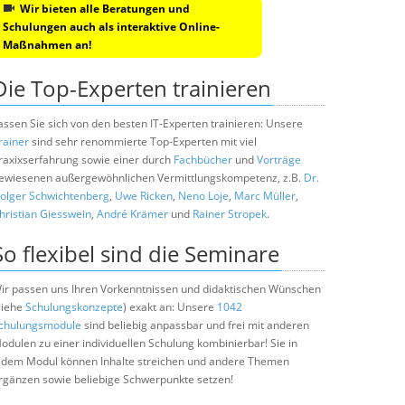
Wir bieten alle Beratungen und
Schulungen auch als interaktive Online-
Maßnahmen an!
Die Top-Experten trainieren
assen Sie sich von den besten IT-Experten trainieren: Unsere
rainer
sind sehr renommierte Top-Experten mit viel
raxixserfahrung sowie einer durch
Fachbücher
und
Vorträge
ewiesenen außergewöhnlichen Vermittlungskompetenz, z.B.
Dr.
olger Schwichtenberg
,
Uwe Ricken
,
Neno Loje
,
Marc Müller
,
hristian Giesswein
,
André Krämer
und
Rainer Stropek
.
So flexibel sind die Seminare
ir passen uns Ihren Vorkenntnissen und didaktischen Wünschen
siehe
Schulungskonzepte
) exakt an: Unsere
1042
chulungsmodule
sind beliebig anpassbar und frei mit anderen
odulen zu einer individuellen Schulung kombinierbar! Sie in
edem Modul können Inhalte streichen und andere Themen
rgänzen sowie beliebige Schwerpunkte setzen!