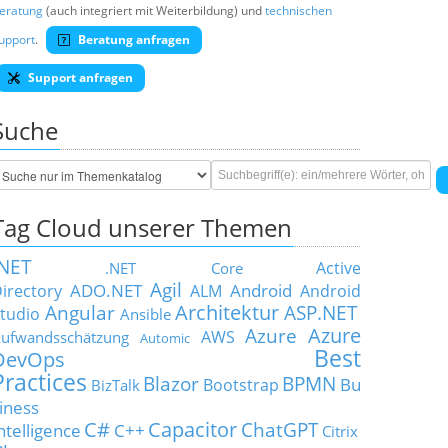
eratung
(auch integriert mit Weiterbildung) und
technischen
upport
.
Beratung anfragen
Support anfragen
Suche
Tag Cloud unserer Themen
.NET
Active
.NET Core
Agil
ADO.NET
Android
irectory
ALM
Android
Architektur
Angular
ASP.NET
tudio
Ansible
Azure
Azure
AWS
ufwandsschätzung
Automic
Best
DevOps
Practices
Blazor
BPMN
Bu
Bootstrap
BizTalk
iness
C#
Capacitor
ChatGPT
ntelligence
C++
Citrix