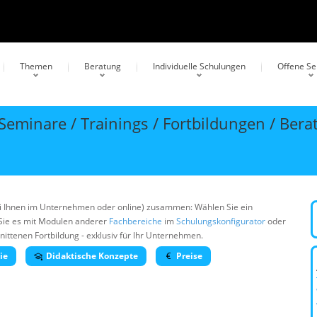
Themen
Beratung
Individuelle Schulungen
Offene S
eminare / Trainings / Fortbildungen / Bera
bei Ihnen im Unternehmen oder online) zusammen: Wählen Sie ein
Sie es mit Modulen anderer
Fachbereiche
im
Schulungskonfigurator
oder
ittenen Fortbildung - exklusiv für Ihr Unternehmen.
ie
Didaktische Konzepte
Preise