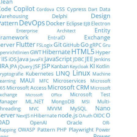
Clean
Copilot
Code
Cypress
CSS
Data
Cordova
Dart
Design
Delphi
Warehousing
DevOps
Pattern
Docker
Eclipse
Electron
EJB
Entity
Enterprise Architect
Framework
Exchange
EntraID
Flutter
Git
Go
Server
GitHub
gRPC
FSLogix
Gru
HTML5
Hibernate
GWT
Hyper
penrichtlinien
JavaScript
IIS
Java
JEE
V
iOS
JDBC
Jenkins
JavaFX
JSP
KI
JIRA
JSF
Kanban
Kotlin
JPA
jQuery
Keycloak
Linux
LINQ
Kubernetes
ryptografie
Machine
MAUI
Microservices
earning
MFC
Microsoft
Microsoft CRM
Microsoft Access
65
Microsoft
Microsoft Test
xchange
Microsoft Office
ML.NET
Manager
MongoDB
Multi-
MSI
Nano
MySQL
hreading
MVVM
MVC
Server
node.js
O
nHibernate
OIDC
NextJS
OAuth
OAD
Oracle
OpenAI
OR-
Pattern
Playwright
OWASP
PHP
Power
apping
Power
Apps