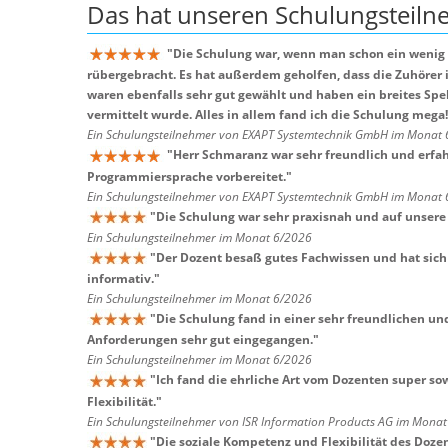
Das hat unseren
Schulungsteil
"
Die Schulung war, wenn man schon ein wenig 
rübergebracht. Es hat außerdem geholfen, dass die Zuhör
waren ebenfalls sehr gut gewählt und haben ein breites Spe
vermittelt wurde. Alles in allem fand ich die Schulung mega
Ein Schulungsteilnehmer von EXAPT Systemtechnik GmbH im Monat
"
Herr Schmaranz war sehr freundlich und erfah
Programmiersprache vorbereitet.
"
Ein Schulungsteilnehmer von EXAPT Systemtechnik GmbH im Monat
"
Die Schulung war sehr praxisnah und auf unsere
Ein Schulungsteilnehmer im Monat 6/2026
"
Der Dozent besaß gutes Fachwissen und hat sich 
informativ.
"
Ein Schulungsteilnehmer im Monat 6/2026
"
Die Schulung fand in einer sehr freundlichen un
Anforderungen sehr gut eingegangen.
"
Ein Schulungsteilnehmer im Monat 6/2026
"
Ich fand die ehrliche Art vom Dozenten super so
Flexibilität.
"
Ein Schulungsteilnehmer von ISR Information Products AG im Mona
"
Die soziale Kompetenz und Flexibilität des Dozen