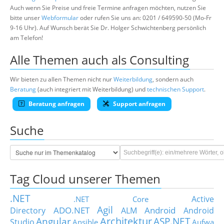
Auch wenn Sie Preise und freie Termine anfragen möchten, nutzen Sie
bitte unser
Webformular
oder rufen Sie uns an: 0201 / 649590-50 (Mo-Fr
9-16 Uhr). Auf Wunsch berät Sie Dr. Holger Schwichtenberg persönlich
am Telefon!
Alle Themen auch als Consulting
Wir bieten zu allen Themen nicht nur
Weiterbildung
, sondern auch
Beratung
(auch integriert mit Weiterbildung) und
technischen Support
.
Beratung anfragen
Support anfragen
Suche
Tag Cloud unserer Themen
.NET
Active
.NET Core
Agil
ADO.NET
Android
Directory
ALM
Android
Architektur
Angular
ASP.NET
Studio
Ansible
Aufwa