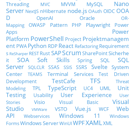
Nano
MySQL
Threading
MVVM
MVC
Server
node.js
OOA
nHibernate
OIDC
NextJS
OAuth
D
Oracle
OpenAI
OR-
Pattern
Playwright
OWASP
PHP
Power
Mapping
Power
Apps
PowerShell
Platform
Projektmanagem
Project
ent
Python
React
PWA
RDP
Requirement
Refactoring
Scrum
SAP
Sicherhe
s
Rust
SharePoint
REST
ReSharper
SOA
SQL
Soft Skills
it
SQL
Spring
Server
Svelte
System
SSAS
SSRS
SQLCLR
SSIS
Center
Terminal Services
Test Driven
TEAMS
TFS
TestCafe
Development
Threat
TypeScript
Unit
TPL
UML
UC4
Modeling
Testing
User Experience
Usability
User
Visual
Visio
Visual Basic
Stories
Studio
Vue.js
Web
VSTO
WCF
VMWare
API
Windows 11
Webservices
Windows
XAML
WPF
Windows Server
XML
Forms
WinUI