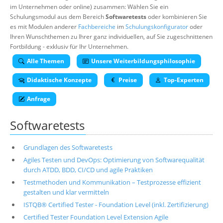
im Unternehmen oder online) zusammen: Wählen Sie ein
Über uns
Schulungsmodul aus dem Bereich
Softwaretests
oder kombinieren Sie
Suche
es mit Modulen anderer
Fachbereiche
im
Schulungskonfigurator
oder
Ihren Wunschthemen zu Ihrer ganz individuellen, auf Sie zugeschnittenen
Fortbildung - exklusiv für Ihr Unternehmen.
Alle Themen
Unsere Weiterbildungsphilosophie
Didaktische Konzepte
Preise
Top-Experten
Anfrage
Softwaretests
Grundlagen des Softwaretests
Agiles Testen und DevOps: Optimierung von Softwarequalität
durch ATDD, BDD, CI/CD und agile Praktiken
Testmethoden und Kommunikation – Testprozesse effizient
gestalten und klar vermitteln
ISTQB® Certified Tester - Foundation Level (inkl. Zertifizierung)
Certified Tester Foundation Level Extension Agile