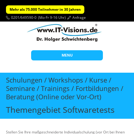
Mehr als 75.000 Teilnehmer in 30 Jahren
0201/649590-0
(Mo-Fr 9-16 Uhr)
Anfrage
MENU
Start
Schulungen / Workshops / Kurse /
Themen
Seminare / Trainings / Fortbildungen /
Beratung (Online oder Vor-Ort)
Beratung
Individuelle Schulungen
Themengebiet Softwaretests
Offene Seminare
Wissen
Stellen Sie Ihre maßgeschneiderte Individualschulung (vor Ort bei Ihnen