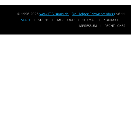
© 1996-2026
www.IT-Visions.de
-
Dr. Holger Schwichtenberg
v6.11
START
SUCHE
TAG CLOUD
SITEMAP
KONTAKT
IMPRESSUM
RECHTLICHES