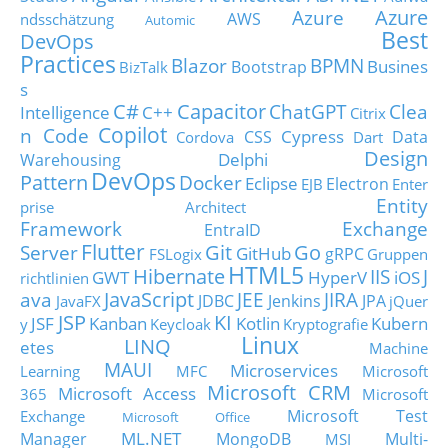
Azure
Azure
AWS
ndsschätzung
Automic
Best
DevOps
Practices
Blazor
BPMN
Busines
Bootstrap
BizTalk
s
C#
Capacitor
ChatGPT
Clea
Intelligence
C++
Citrix
Copilot
n Code
Cypress
CSS
Data
Cordova
Dart
Design
Delphi
Warehousing
DevOps
Pattern
Docker
Eclipse
Electron
EJB
Enter
Entity
prise Architect
Framework
Exchange
EntraID
Flutter
Git
Go
Server
GitHub
gRPC
FSLogix
Gruppen
HTML5
Hibernate
IIS
J
GWT
HyperV
iOS
richtlinien
JavaScript
ava
JEE
JIRA
JDBC
Jenkins
JPA
JavaFX
jQuer
JSP
KI
JSF
Kanban
Kotlin
Kubern
y
Keycloak
Kryptografie
Linux
LINQ
etes
Machine
MAUI
Microservices
Learning
MFC
Microsoft
Microsoft CRM
Microsoft Access
365
Microsoft
Microsoft Test
Exchange
Microsoft Office
ML.NET
Manager
MongoDB
Multi-
MSI