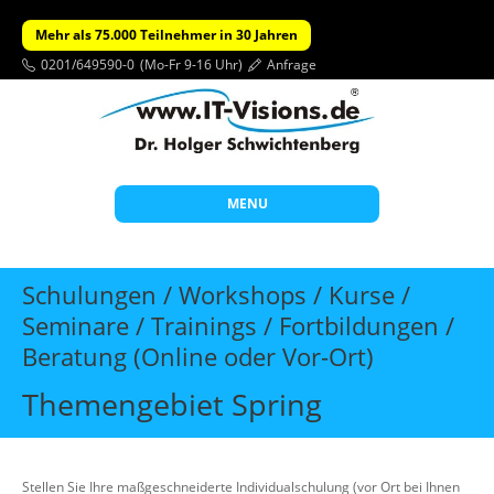
Mehr als 75.000 Teilnehmer in 30 Jahren
0201/649590-0
(Mo-Fr 9-16 Uhr)
Anfrage
MENU
Start
Schulungen / Workshops / Kurse /
Themen
Seminare / Trainings / Fortbildungen /
Beratung (Online oder Vor-Ort)
Beratung
Individuelle Schulungen
Themengebiet Spring
Offene Seminare
Wissen
Stellen Sie Ihre maßgeschneiderte Individualschulung (vor Ort bei Ihnen