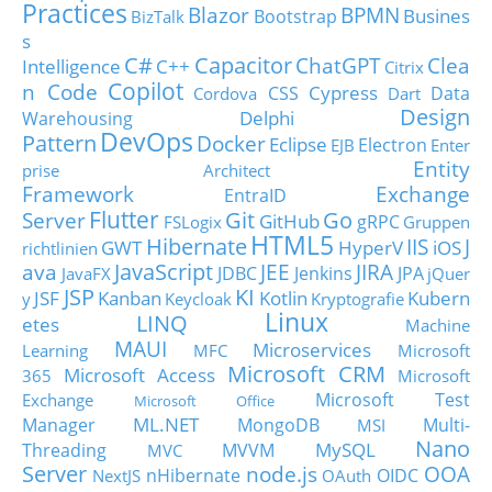
Practices
Blazor
BPMN
Busines
Bootstrap
BizTalk
s
C#
Capacitor
ChatGPT
Clea
Intelligence
C++
Citrix
Copilot
n Code
Cypress
CSS
Data
Cordova
Dart
Design
Delphi
Warehousing
DevOps
Pattern
Docker
Eclipse
Electron
EJB
Enter
Entity
prise Architect
Framework
Exchange
EntraID
Flutter
Git
Go
Server
GitHub
gRPC
FSLogix
Gruppen
HTML5
Hibernate
IIS
J
GWT
HyperV
iOS
richtlinien
JavaScript
ava
JEE
JIRA
JDBC
Jenkins
JPA
JavaFX
jQuer
JSP
KI
JSF
Kanban
Kotlin
Kubern
y
Keycloak
Kryptografie
Linux
LINQ
etes
Machine
MAUI
Microservices
Learning
MFC
Microsoft
Microsoft CRM
Microsoft Access
365
Microsoft
Microsoft Test
Exchange
Microsoft Office
ML.NET
Manager
MongoDB
Multi-
MSI
Nano
MySQL
Threading
MVVM
MVC
Server
node.js
OOA
nHibernate
OIDC
NextJS
OAuth