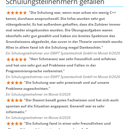
Schulungsteilnehmern
gefallen
"
Die Schulung war, wenn man schon ein wenig C++
kennt, durchaus anspruchsvoll. Die Infos wurden sehr gut
rübergebracht. Es hat außerdem geholfen, dass die Zuhörer immer
mal wieder eingebunden wurden. Die Übungsaufgaben waren
ebenfalls sehr gut gewählt und haben ein breites Spektrum des
Grundwissens abgedeckt, das zuvor in der Theorie vermittelt wurde.
Alles in allem fand ich die Schulung mega! Dankeschön.
"
Ein Schulungsteilnehmer von EXAPT Systemtechnik GmbH im Monat 6/2026
"
Herr Schmaranz war sehr freundlich und erfahren
und hat uns sehr gut auf Probleme und Fallen in der
Programmiersprache vorbereitet.
"
Ein Schulungsteilnehmer von EXAPT Systemtechnik GmbH im Monat 6/2026
"
Die Schulung war sehr praxisnah und auf unsere
Probleme zugeschnitten.
"
Ein Schulungsteilnehmer im Monat 6/2026
"
Der Dozent besaß gutes Fachwissen und hat sich auch
spontan auf die Situation angepasst. Generell war es sehr
informativ.
"
Ein Schulungsteilnehmer im Monat 6/2026
"
Die Schulung fand in einer sehr freundlichen und