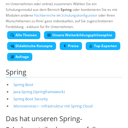
im Unternehmen oder online) zusammen: Wählen Sie ein
Über uns
Schulungsmodul aus dem Bereich
Spring
oder kombinieren Sie es mit
Suche
Modulen anderer
Fachbereiche
im
Schulungskonfigurator
oder Ihren
Wunschthemen zu Ihrer ganz individuellen, auf Sie zugeschnittenen
Fortbildung - exklusiv für Ihr Unternehmen.
Alle Themen
Unsere Weiterbildungsphilosophie
Didaktische Konzepte
Preise
Top-Experten
Anfrage
Spring
Spring Boot
Java-Spring (Springframework)
Spring Boot Security
Microservices I - Infrastruktur mit Spring Cloud
Das hat unseren
Spring-