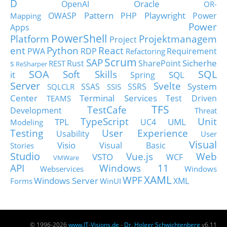
D
Oracle
OpenAI
OR-
Pattern
Playwright
OWASP
PHP
Power
Mapping
Power
Apps
PowerShell
Platform
Projektmanagem
Project
ent
Python
React
PWA
RDP
Requirement
Refactoring
Scrum
SAP
Sicherhe
s
Rust
SharePoint
REST
ReSharper
SOA
SQL
Soft Skills
it
SQL
Spring
Server
Svelte
System
SSAS
SSRS
SQLCLR
SSIS
Center
Terminal Services
Test Driven
TEAMS
TFS
TestCafe
Development
Threat
TypeScript
Unit
TPL
UML
UC4
Modeling
Testing
User Experience
Usability
User
Visual
Visio
Visual Basic
Stories
Studio
Vue.js
Web
VSTO
WCF
VMWare
API
Windows 11
Webservices
Windows
XAML
WPF
Windows Server
XML
Forms
WinUI
© 1996-2026
www.IT-Visions.de
-
Dr. Holger Schwichtenberg
v6.11