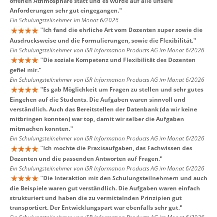
offenen Athmosphäre statt und es wurde auf alle unsere
Anforderungen sehr gut eingegangen.
"
Ein Schulungsteilnehmer im Monat 6/2026
"
Ich fand die ehrliche Art vom Dozenten super sowie die
Ausdrucksweise und die Formulierungen, sowie die Flexibilität.
"
Ein Schulungsteilnehmer von ISR Information Products AG im Monat 6/2026
"
Die soziale Kompetenz und Flexibilität des Dozenten
gefiel mir.
"
Ein Schulungsteilnehmer von ISR Information Products AG im Monat 6/2026
"
Es gab Möglichkeit um Fragen zu stellen und sehr gutes
Eingehen auf die Students. Die Aufgaben waren sinnvoll und
verständlich. Auch das Bereitstellen der Datenbank (da wir keine
mitbringen konnten) war top, damit wir selber die Aufgaben
mitmachen konnten.
"
Ein Schulungsteilnehmer von ISR Information Products AG im Monat 6/2026
"
Ich mochte die Praxisaufgaben, das Fachwissen des
Dozenten und die passenden Antworten auf Fragen.
"
Ein Schulungsteilnehmer von ISR Information Products AG im Monat 6/2026
"
Die Interaktion mit den Schulungsteilnehmern und auch
die Beispiele waren gut verständlich. Die Aufgaben waren einfach
strukturiert und haben die zu vermittelnden Prinzipien gut
transportiert. Der Entwicklungspart war ebenfalls sehr gut.
"