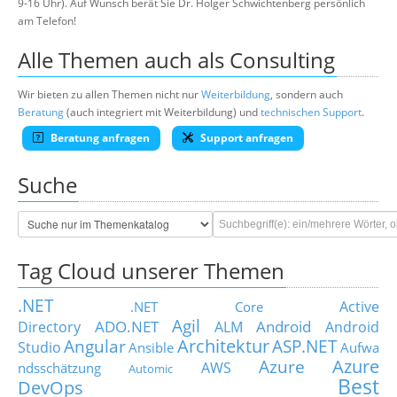
9-16 Uhr). Auf Wunsch berät Sie Dr. Holger Schwichtenberg persönlich
am Telefon!
Alle Themen auch als Consulting
Wir bieten zu allen Themen nicht nur
Weiterbildung
, sondern auch
Beratung
(auch integriert mit Weiterbildung) und
technischen Support
.
Beratung anfragen
Support anfragen
Suche
Tag Cloud unserer Themen
.NET
Active
.NET Core
Agil
ADO.NET
Android
Directory
ALM
Android
Architektur
Angular
ASP.NET
Studio
Ansible
Aufwa
Azure
Azure
AWS
ndsschätzung
Automic
Best
DevOps