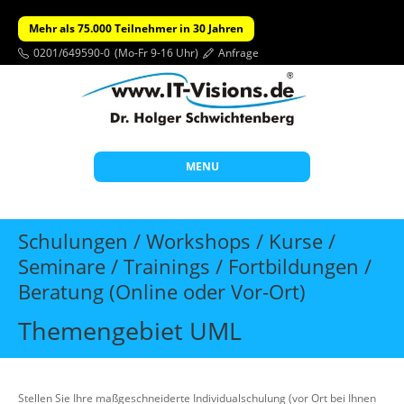
Mehr als 75.000 Teilnehmer in 30 Jahren
0201/649590-0
(Mo-Fr 9-16 Uhr)
Anfrage
MENU
Start
Schulungen / Workshops / Kurse /
Themen
Seminare / Trainings / Fortbildungen /
Beratung (Online oder Vor-Ort)
Beratung
Individuelle Schulungen
Themengebiet UML
Offene Seminare
Wissen
Stellen Sie Ihre maßgeschneiderte Individualschulung (vor Ort bei Ihnen