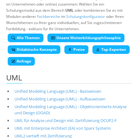
im Unternehmen oder online) zusammen: Wählen Sie ein
Über uns
Schulungsmodul aus dem Bereich
UML
oder kombinieren Sie es mit
Suche
Modulen anderer
Fachbereiche
im
Schulungskonfigurator
oder Ihren
Wunschthemen zu Ihrer ganz individuellen, auf Sie zugeschnittenen
Fortbildung - exklusiv für Ihr Unternehmen.
Alle Themen
Unsere Weiterbildungsphilosophie
Didaktische Konzepte
Preise
Top-Experten
Anfrage
UML
Unified Modeling Language (UML) - Basiswissen
Unified Modeling Language (UML) - Aufbauwissen
Unified Modeling Language (UML) - Objektorientierte Analyse
und Design (OOAD)
UML für Analyse und Design inkl. Zertifizierung OCUP2-F
UML mit Enterprise Architect (EA) von Sparx Systems
UML2 vertieft mit Zertifizierung