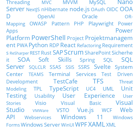
Nano
MySQL
Threading
MVVM
MVC
Server
node.js
OOA
nHibernate
OIDC
NextJS
OAuth
D
Oracle
OpenAI
OR-
Pattern
Playwright
OWASP
PHP
Power
Mapping
Power
Apps
PowerShell
Platform
Projektmanagem
Project
ent
Python
React
PWA
RDP
Requirement
Refactoring
Scrum
SAP
Sicherhe
s
Rust
SharePoint
REST
ReSharper
SOA
SQL
Soft Skills
it
SQL
Spring
Server
Svelte
System
SSAS
SSRS
SQLCLR
SSIS
Center
Terminal Services
Test Driven
TEAMS
TFS
TestCafe
Development
Threat
TypeScript
Unit
TPL
UML
UC4
Modeling
Testing
User Experience
Usability
User
Visual
Visio
Visual Basic
Stories
Studio
Vue.js
Web
VSTO
WCF
VMWare
API
Windows 11
Webservices
Windows
XAML
WPF
Windows Server
XML
Forms
WinUI