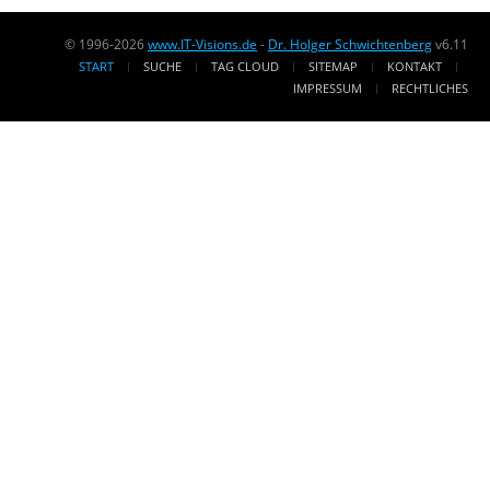
© 1996-2026
www.IT-Visions.de
-
Dr. Holger Schwichtenberg
v6.11
START
SUCHE
TAG CLOUD
SITEMAP
KONTAKT
IMPRESSUM
RECHTLICHES