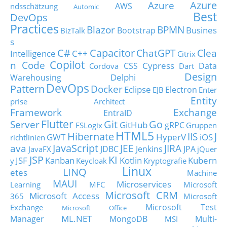
Azure
Azure
AWS
ndsschätzung
Automic
Best
DevOps
Practices
Blazor
BPMN
Busines
Bootstrap
BizTalk
s
C#
Capacitor
ChatGPT
Clea
Intelligence
C++
Citrix
Copilot
n Code
Cypress
CSS
Data
Cordova
Dart
Design
Delphi
Warehousing
DevOps
Pattern
Docker
Eclipse
Electron
EJB
Enter
Entity
prise Architect
Framework
Exchange
EntraID
Flutter
Git
Go
Server
GitHub
gRPC
FSLogix
Gruppen
HTML5
Hibernate
IIS
J
GWT
HyperV
iOS
richtlinien
JavaScript
ava
JEE
JIRA
JDBC
Jenkins
JPA
JavaFX
jQuer
JSP
KI
JSF
Kanban
Kotlin
Kubern
y
Keycloak
Kryptografie
Linux
LINQ
etes
Machine
MAUI
Microservices
Learning
MFC
Microsoft
Microsoft CRM
Microsoft Access
365
Microsoft
Microsoft Test
Exchange
Microsoft Office
ML.NET
Manager
MongoDB
Multi-
MSI