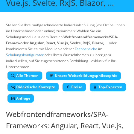
Vue.js, Svelte, RxJS, Blazor, …
Über uns
Suche
Stellen Sie Ihre maßgeschneiderte Individualschulung (vor Ort bei Ihnen
im Unternehmen oder online) zusammen: Wählen Sie ein
Schulungsmodul aus dem Bereich
Webfrontendframeworks/SPA-
Frameworks: Angular, React, Vue.js, Svelte, RxJS, Blazor, …
oder
kombinieren Sie es mit Modulen anderer
Fachbereiche
im
Schulungskonfigurator
oder Ihren Wunschthemen zu Ihrer ganz
individuellen, auf Sie zugeschnittenen Fortbildung - exklusiv für Ihr
Unternehmen.
Alle Themen
Unsere Weiterbildungsphilosophie
Didaktische Konzepte
Preise
Top-Experten
Anfrage
Webfrontendframeworks/SPA-
Frameworks: Angular, React, Vue.js,