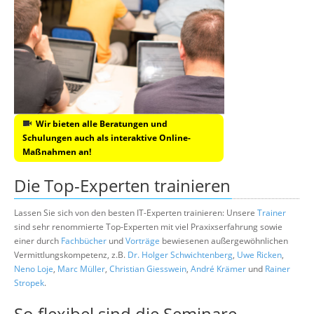
Wir bieten alle Beratungen und
Schulungen auch als interaktive Online-
Maßnahmen an!
Die Top-Experten trainieren
Lassen Sie sich von den besten IT-Experten trainieren: Unsere
Trainer
sind sehr renommierte Top-Experten mit viel Praxixserfahrung sowie
einer durch
Fachbücher
und
Vorträge
bewiesenen außergewöhnlichen
Vermittlungskompetenz, z.B.
Dr. Holger Schwichtenberg
,
Uwe Ricken
,
Neno Loje
,
Marc Müller
,
Christian Giesswein
,
André Krämer
und
Rainer
Stropek
.
So flexibel sind die Seminare