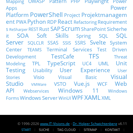
Pattern
Playwright
OWASP
PHP
Power
Mapping
Power
Apps
PowerShell
Platform
Projektmanagem
Project
ent
Python
React
PWA
RDP
Requirement
Refactoring
Scrum
SAP
Sicherhe
s
Rust
SharePoint
REST
ReSharper
SOA
SQL
Soft Skills
it
SQL
Spring
Server
Svelte
System
SSAS
SSRS
SQLCLR
SSIS
Center
Terminal Services
Test Driven
TEAMS
TFS
TestCafe
Development
Threat
TypeScript
Unit
TPL
UML
UC4
Modeling
Testing
User Experience
Usability
User
Visual
Visio
Visual Basic
Stories
Studio
Vue.js
Web
VSTO
WCF
VMWare
API
Windows 11
Webservices
Windows
XAML
WPF
Windows Server
XML
Forms
WinUI
© 1996-2026
www.IT-Visions.de
-
Dr. Holger Schwichtenberg
v6.11
START
SUCHE
TAG CLOUD
SITEMAP
KONTAKT