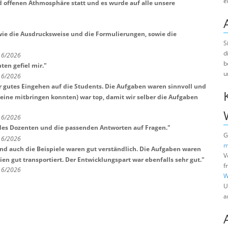
e
d offenen Athmosphäre statt und es wurde auf alle unsere
wie die Ausdrucksweise und die Formulierungen, sowie die
S
d
t 6/2026
b
ten gefiel mir.
"
u
t 6/2026
r gutes Eingehen auf die Students. Die Aufgaben waren sinnvoll und
keine mitbringen konnten) war top, damit wir selber die Aufgaben
t 6/2026
des Dozenten und die passenden Antworten auf Fragen.
"
G
t 6/2026
m
nd auch die Beispiele waren gut verständlich. Die Aufgaben waren
V
en gut transportiert. Der Entwicklungspart war ebenfalls sehr gut.
"
f
t 6/2026
W
U
a