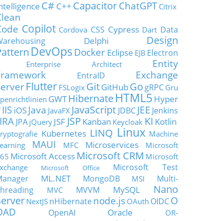
C#
Capacitor
ChatGPT
ntelligence
C++
Citrix
Clean
Copilot
Code
Cypress
CSS
Data
Cordova
Dart
Design
Delphi
Warehousing
DevOps
Pattern
Docker
Eclipse
Electron
EJB
Entity
Enterprise Architect
Framework
Exchange
EntraID
Flutter
Git
Go
Server
GitHub
gRPC
FSLogix
Gru
HTML5
Hibernate
GWT
Hyper
penrichtlinien
JavaScript
IIS
Java
JEE
V
iOS
JDBC
Jenkins
JavaFX
JSP
KI
JIRA
JSF
Kanban
Kotlin
JPA
jQuery
Keycloak
Linux
LINQ
Kubernetes
ryptografie
Machine
MAUI
Microservices
earning
MFC
Microsoft
Microsoft CRM
Microsoft Access
65
Microsoft
Microsoft Test
xchange
Microsoft Office
ML.NET
Manager
MongoDB
Multi-
MSI
Nano
MySQL
hreading
MVVM
MVC
Server
node.js
O
nHibernate
OIDC
NextJS
OAuth
OAD
Oracle
OpenAI
OR-