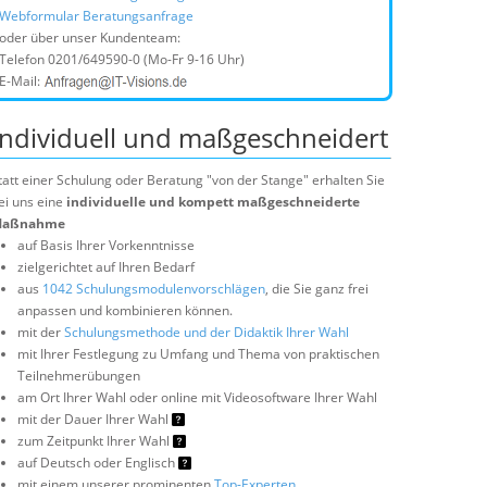
Webformular Beratungsanfrage
oder über unser Kundenteam:
Telefon
0201/649590-0
(Mo-Fr 9-16 Uhr)
E-Mail:
Individuell und maßgeschneidert
tatt einer Schulung oder Beratung "von der Stange" erhalten Sie
ei uns eine
individuelle und kompett maßgeschneiderte
aßnahme
auf Basis Ihrer Vorkenntnisse
zielgerichtet auf Ihren Bedarf
aus
1042 Schulungsmodulenvorschlägen
, die Sie ganz frei
anpassen und kombinieren können.
mit der
Schulungsmethode und der Didaktik Ihrer Wahl
mit Ihrer Festlegung zu Umfang und Thema von praktischen
Teilnehmerübungen
am Ort Ihrer Wahl oder online mit Videosoftware Ihrer Wahl
mit der Dauer Ihrer Wahl
zum Zeitpunkt Ihrer Wahl
auf Deutsch oder Englisch
mit einem unserer prominenten
Top-Experten