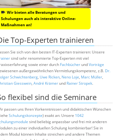
Wir bieten alle Beratungen und
Schulungen auch als interaktive Online-
Maßnahmen an!
Die Top-Experten trainieren
assen Sie sich von den besten IT-Experten trainieren: Unsere
rainer
sind sehr renommierte Top-Experten mit viel
raxixserfahrung sowie einer durch
Fachbücher
und
Vorträge
ewiesenen außergewöhnlichen Vermittlungskompetenz, z.B.
Dr.
olger Schwichtenberg
,
Uwe Ricken
,
Neno Loje
,
Marc Müller
,
hristian Giesswein
,
André Krämer
und
Rainer Stropek
.
So flexibel sind die Seminare
ir passen uns Ihren Vorkenntnissen und didaktischen Wünschen
siehe
Schulungskonzepte
) exakt an: Unsere
1042
chulungsmodule
sind beliebig anpassbar und frei mit anderen
odulen zu einer individuellen Schulung kombinierbar! Sie in
edem Modul können Inhalte streichen und andere Themen