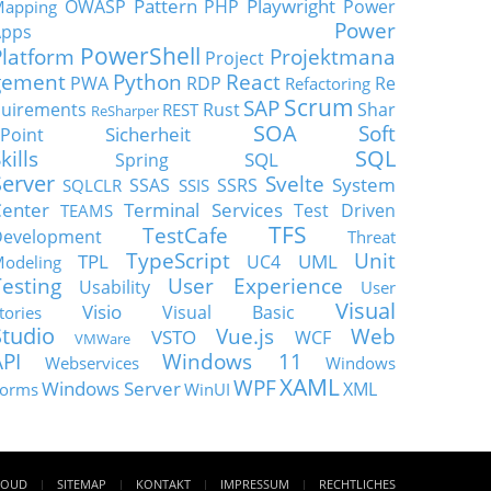
Pattern
Playwright
OWASP
PHP
Power
apping
Power
Apps
PowerShell
Platform
Projektmana
Project
gement
Python
React
PWA
RDP
Re
Refactoring
Scrum
SAP
uirements
Rust
Shar
REST
ReSharper
SOA
Soft
Sicherheit
Point
SQL
kills
SQL
Spring
Server
Svelte
System
SSAS
SSRS
SQLCLR
SSIS
enter
Terminal Services
Test Driven
TEAMS
TFS
TestCafe
Development
Threat
TypeScript
Unit
TPL
UML
UC4
odeling
Testing
User Experience
Usability
User
Visual
Visio
Visual Basic
tories
Studio
Vue.js
Web
VSTO
WCF
VMWare
API
Windows 11
Webservices
Windows
XAML
WPF
Windows Server
XML
orms
WinUI
LOUD
SITEMAP
KONTAKT
IMPRESSUM
RECHTLICHES