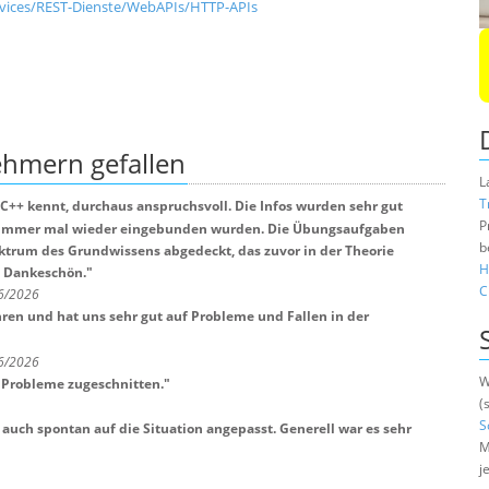
vices/REST-Dienste/WebAPIs/HTTP-APIs
nehmern
gefallen
L
T
C++ kennt, durchaus anspruchsvoll. Die Infos wurden sehr gut
P
er immer mal wieder eingebunden wurden. Die Übungsaufgaben
b
ktrum des Grundwissens abgedeckt, das zuvor in der Theorie
H
! Dankeschön.
"
C
 6/2026
ren und hat uns sehr gut auf Probleme und Fallen in der
 6/2026
W
 Probleme zugeschnitten.
"
(
S
auch spontan auf die Situation angepasst. Generell war es sehr
M
j