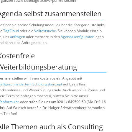
rgänzen sowie beliebige Schwerpunkte setzen!
Agenda selbst zusammenstellen
ie finden einzelne Schulungsmodule über die Kategorieliste links,
ie
TagCloud
oder die
Volltextsuche
. Sie können Module einzeln
ei uns
anfragen
oder mehrere in den
Agendakonfigurator
legen
nd dann eine Anfrage stellen.
Kostenfreie
Weiterbildungsberatung
erne erstellen wir Ihnen kostenlos ein Angebot mit
aßgeschneidertem Schulungskonzept
auf Basis Ihrer
orkenntnisse und Weiterbildungsziele. Auch wenn Sie Preise und
reie Termine anfragen möchten, nutzen Sie bitte unser
ebformular
oder rufen Sie uns an: 0201 / 649590-50 (Mo-Fr 9-16
hr). Auf Wunsch berät Sie Dr. Holger Schwichtenberg persönlich
m Telefon!
Alle Themen auch als Consulting