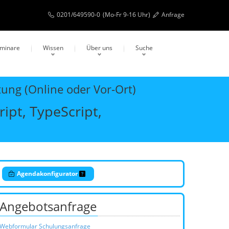
0201/649590-0
(Mo-Fr 9-16 Uhr)
Anfrage
eminare
Wissen
Über uns
Suche
tung (Online oder Vor-Ort)
pt, TypeScript,
Agendakonfigurator
Angebotsanfrage
Webformular Schulungsanfrage