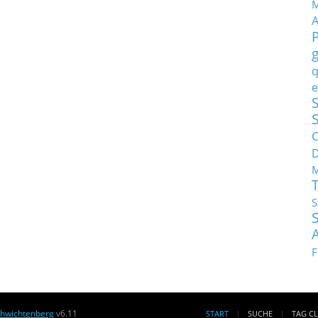
M
q
e
S
C
M
S
F
chwichtenberg
v6.11
START
SUCHE
TAG C