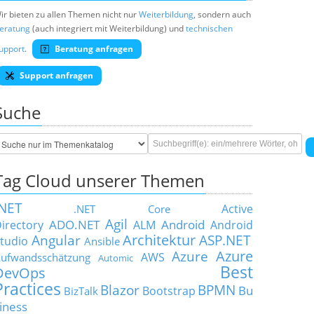
ir bieten zu allen Themen nicht nur
Weiterbildung
, sondern auch
eratung
(auch integriert mit Weiterbildung) und
technischen
upport
.
Beratung anfragen
Support anfragen
Suche
Tag Cloud unserer Themen
.NET
Active
.NET Core
Agil
ADO.NET
Android
irectory
ALM
Android
Architektur
Angular
ASP.NET
tudio
Ansible
Azure
Azure
AWS
ufwandsschätzung
Automic
Best
DevOps
Practices
Blazor
BPMN
Bu
Bootstrap
BizTalk
iness