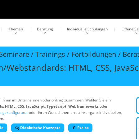
Themen
Beratung
Individuelle Schulungen
Offene S
eminare / Trainings / Fortbildungen / Bera
Webstandards: HTML, CSS, JavaScri
bei Ihnen im Unternehmen oder online) zusammen: Wählen Sie ein
 HTML, CSS, JavaScript, TypeScript, Webframeworks
oder
ngskonfigurator
oder Ihren Wunschthemen zu Ihrer ganz individuellen,
en.
ie
Didaktische Konzepte
Preise