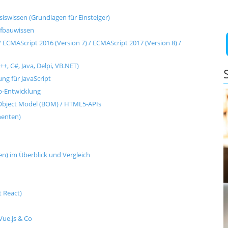
swissen (Grundlagen für Einsteiger)
ufbauwissen
 ECMAScript 2016 (Version 7) / ECMAScript 2017 (Version 8) /
++, C#, Java, Delpi, VB.NET)
ung für JavaScript
p-Entwicklung
Object Model (BOM) / HTML5-APIs
enten)
n) im Überblick und Vergleich
t React)
Vue.js & Co