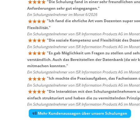
"
Die Schulung fand in einer sehr freundlichen un
Anforderungen sehr gut eingegangen.
"
Ein Schulungsteilnehmer im Monat 6/2026
"
Ich fand die ehrliche Art vom Dozenten super so
Flexibilität.
"
Ein Schulungsteilnehmer von ISR Information Products AG im Mona
"
Die soziale Kompetenz und Flexibilität des Dozen
Ein Schulungsteilnehmer von ISR Information Products AG im Mona
"
Es gab Möglichkeit um Fragen zu stellen und seh
verständlich. Auch das Bereitstellen der Datenbank (da wir 
mitmachen konnten.
"
Ein Schulungsteilnehmer von ISR Information Products AG im Mona
"
Ich mochte die Praxisaufgaben, das Fachwissen 
Ein Schulungsteilnehmer von ISR Information Products AG im Mona
"
Die Interaktion mit den Schulungsteilnehmern u
einfach strukturiert und haben die zu vermittelnden Prinzipi
Ein Schulungsteilnehmer von ISR Information Products AG im Mona
Mehr Kundenaussagen über unsere Schulungen