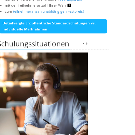
mit der Teilnehmeranzahl Ihrer Wahl
zum
teilnehmeranzahlunabhängigen Festpreis!
Detailvergleich: öffentliche Standardschulungen vs.
indviduelle Maßnahmen
Schulungssituationen