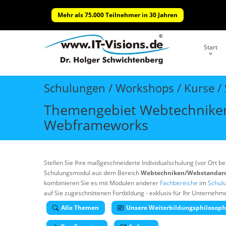
Mehr als 75.000 Teilnehmer in 30 Jahren
Start
Schulungen / Workshops / Kurse / S
Themengebiet Webtechniken/
Webframeworks
Stellen Sie Ihre maßgeschneiderte Individualschulung (vor Ort 
Schulungsmodul aus dem Bereich
Webtechniken/Webstandards:
kombinieren Sie es mit Modulen anderer
Fachbereiche
im
Schulu
auf Sie zugeschnittenen Fortbildung - exklusiv für Ihr Unternehm
Alle Themen
Unsere Weiterbildungsphilosoph