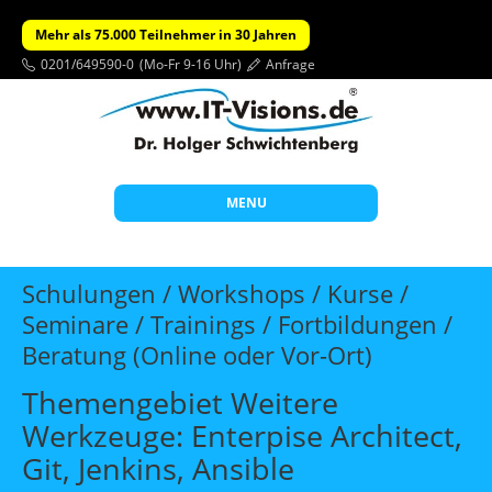
Mehr als 75.000 Teilnehmer in 30 Jahren
0201/649590-0
(Mo-Fr 9-16 Uhr)
Anfrage
MENU
Start
Schulungen / Workshops / Kurse /
Themen
Seminare / Trainings / Fortbildungen /
Beratung (Online oder Vor-Ort)
Beratung
Individuelle Schulungen
Themengebiet Weitere
Werkzeuge: Enterpise Architect,
Offene Seminare
Git, Jenkins, Ansible
Wissen