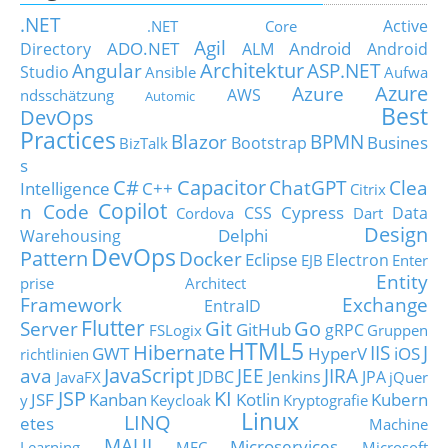
.NET
Active
.NET Core
Agil
ADO.NET
Android
Directory
ALM
Android
Architektur
Angular
ASP.NET
Studio
Ansible
Aufwa
Azure
Azure
AWS
ndsschätzung
Automic
Best
DevOps
Practices
Blazor
BPMN
Busines
Bootstrap
BizTalk
s
C#
Capacitor
ChatGPT
Clea
Intelligence
C++
Citrix
Copilot
n Code
Cypress
CSS
Data
Cordova
Dart
Design
Delphi
Warehousing
DevOps
Pattern
Docker
Eclipse
Electron
EJB
Enter
Entity
prise Architect
Framework
Exchange
EntraID
Flutter
Git
Go
Server
GitHub
gRPC
FSLogix
Gruppen
HTML5
Hibernate
IIS
J
GWT
HyperV
iOS
richtlinien
JavaScript
ava
JEE
JIRA
JDBC
Jenkins
JPA
JavaFX
jQuer
JSP
KI
JSF
Kanban
Kotlin
Kubern
y
Keycloak
Kryptografie
Linux
LINQ
etes
Machine
MAUI
Microservices
Learning
MFC
Microsoft