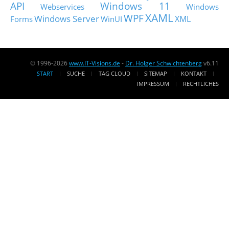
API
Windows 11
Webservices
Windows
XAML
WPF
Windows Server
XML
Forms
WinUI
© 1996-2026
www.IT-Visions.de
-
Dr. Holger Schwichtenberg
v6.11
START
SUCHE
TAG CLOUD
SITEMAP
KONTAKT
IMPRESSUM
RECHTLICHES