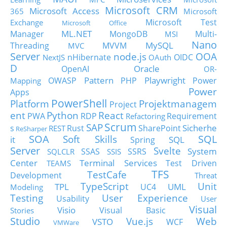
Microsoft CRM
Microsoft Access
365
Microsoft
Microsoft Test
Exchange
Microsoft Office
ML.NET
Manager
MongoDB
Multi-
MSI
Nano
MySQL
Threading
MVVM
MVC
Server
node.js
OOA
nHibernate
OIDC
NextJS
OAuth
D
Oracle
OpenAI
OR-
Pattern
Playwright
OWASP
PHP
Power
Mapping
Power
Apps
PowerShell
Platform
Projektmanagem
Project
ent
Python
React
PWA
RDP
Requirement
Refactoring
Scrum
SAP
Sicherhe
s
Rust
SharePoint
REST
ReSharper
SOA
SQL
Soft Skills
it
SQL
Spring
Server
Svelte
System
SSAS
SSRS
SQLCLR
SSIS
Center
Terminal Services
Test Driven
TEAMS
TFS
TestCafe
Development
Threat
TypeScript
Unit
TPL
UML
UC4
Modeling
Testing
User Experience
Usability
User
Visual
Visio
Visual Basic
Stories
Studio
Vue.js
Web
VSTO
WCF
VMWare