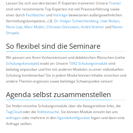
Lassen Sie sich von den besten IT-Experten trainieren: Unsere
Trainer
sind sehr renommierte Top-Experten mit viel Praxixserfahrung sowie
einer durch
Fachbücher
und
Vorträge
bewiesenen außergewöhnlichen
Vermittlungskompetenz, z.B.
Dr. Holger Schwichtenberg
,
Uwe Ricken
,
Neno Loje
,
Marc Müller
,
Christian Giesswein
,
André Krämer
und
Rainer
Stropek
.
So flexibel sind die Seminare
Wir passen uns Ihren Vorkenntnissen und didaktischen Wünschen (siehe
Schulungskonzepte
) exakt an: Unsere
1042 Schulungsmodule
sind
beliebig anpassbar und frei mit anderen Modulen zu einer individuellen
Schulung kombinierbar! Sie in jedem Modul können Inhalte streichen und
andere Themen ergänzen sowie beliebige Schwerpunkte setzen!
Agenda selbst zusammenstellen
Sie finden einzelne Schulungsmodule über die Kategorieliste links, die
TagCloud
oder die
Volltextsuche
. Sie können Module einzeln bei uns
anfragen
oder mehrere in den
Agendakonfigurator
legen und dann eine
Anfrage stellen.