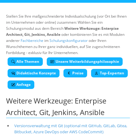
Über uns
Suche
Stellen Sie Ihre maßgeschneiderte Individualschulung (vor Ort bei Ihnen
im Unternehmen oder online) zusammen: Wählen Sie ein
Schulungsmodul aus dem Bereich
Weitere Werkzeuge: Enterpise
Architect, Git, Jenkins, Ansible
oder kombinieren Sie es mit Modulen
anderer
Fachbereiche
im
Schulungskonfigurator
oder Ihren
Wunschthemen zu Ihrer ganz individuellen, auf Sie zugeschnittenen
Fortbildung - exklusiv für Ihr Unternehmen.
Alle Themen
Unsere Weiterbildungsphilosophie
Didaktische Konzepte
Preise
Top-Experten
Anfrage
Weitere Werkzeuge: Enterpise
Architect, Git, Jenkins, Ansible
Versionsverwaltung mit Git (optional mit GitHub, GitLab, Gitea,
Bitbucket, Azure DevOps oder AWS CodeCommit)