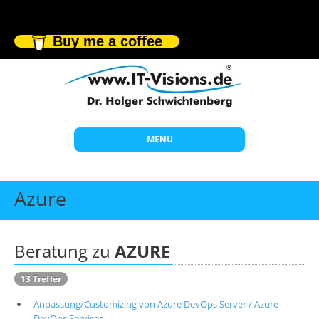
Buy me a coffee
MENU
Start
Azure
Themen
Beratung
Beratung zu
AZURE
Individuelle Schulungen
13 Treffer
Offene Seminare
Anpassung/Customizing von Azure DevOps Server / Azure
Wissen
DevOps Services