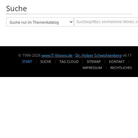
Suche
© 1996-2026
www.IT-Visions.de
-
Dr. Holger Schwichtenberg
v6.11
START
SUCHE
TAG CLOUD
SITEMAP
KONTAKT
IMPRESSUM
RECHTLICHES