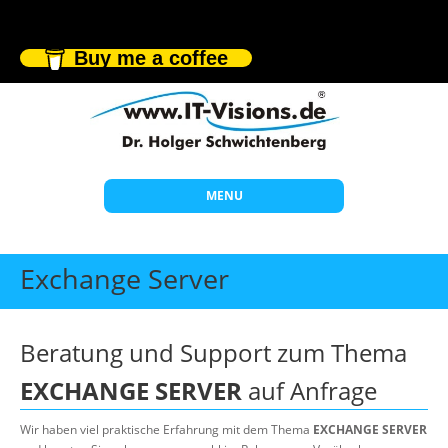
Buy me a coffee
MENU
Start
Exchange Server
Themen
Beratung
Beratung und Support zum Thema
Individuelle Schulungen
EXCHANGE SERVER
auf Anfrage
Offene Seminare
Wir haben viel praktische Erfahrung mit dem Thema
EXCHANGE SERVER
Wissen