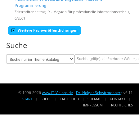
Programmierung
Zeitschriftenbeitrag: iX - Magazin für professionelle Informationstechnik,
6/2001
Weitere Fachveröffentlichungen
Suche
© 1996-2026
www.IT-Visions.de
-
Dr. Holger Schwichtenberg
v6.11
START
SUCHE
TAG CLOUD
SITEMAP
KONTAKT
IMPRESSUM
RECHTLICHES