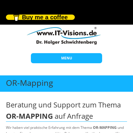
Buy me a coffee
MENU
Start
OR-Mapping
Themen
Beratung
Beratung und Support zum Thema
Individuelle Schulungen
OR-MAPPING
auf Anfrage
Offene Seminare
Wir haben viel praktische Erfahrung mit dem Thema
OR-MAPPING
und
Wissen