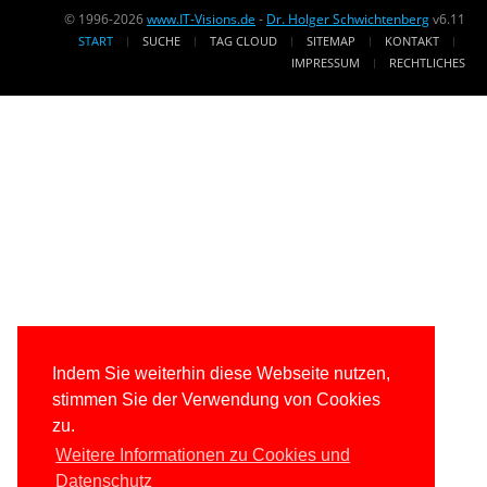
© 1996-2026
www.IT-Visions.de
-
Dr. Holger Schwichtenberg
v6.11
START
SUCHE
TAG CLOUD
SITEMAP
KONTAKT
IMPRESSUM
RECHTLICHES
Indem Sie weiterhin diese Webseite nutzen,
stimmen Sie der Verwendung von Cookies
zu.
Weitere Informationen zu Cookies und
Datenschutz