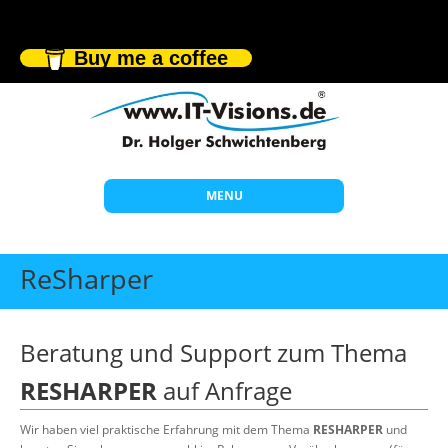
Buy me a coffee
MENU
Start
ReSharper
Themen
Beratung
Beratung und Support zum Thema
Individuelle Schulungen
RESHARPER
auf Anfrage
Offene Seminare
Wir haben viel praktische Erfahrung mit dem Thema
RESHARPER
und
Wissen