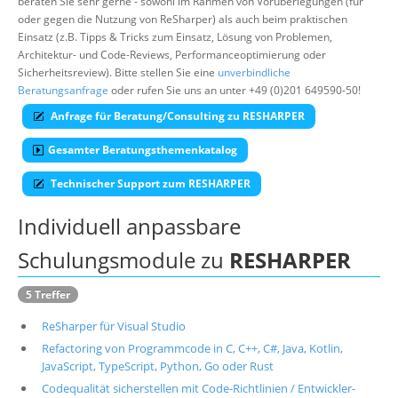
beraten Sie sehr gerne - sowohl im Rahmen von Vorüberlegungen (für
oder gegen die Nutzung von ReSharper) als auch beim praktischen
Über uns
Einsatz (z.B. Tipps & Tricks zum Einsatz, Lösung von Problemen,
Suche
Architektur- und Code-Reviews, Performanceoptimierung oder
Sicherheitsreview). Bitte stellen Sie eine
unverbindliche
Beratungsanfrage
oder rufen Sie uns an unter +49 (0)201 649590-50!
Anfrage für Beratung/Consulting zu RESHARPER
Gesamter Beratungsthemenkatalog
Technischer Support zum RESHARPER
Individuell anpassbare
Schulungsmodule zu
RESHARPER
5 Treffer
ReSharper für Visual Studio
Refactoring von Programmcode in C, C++, C#, Java, Kotlin,
JavaScript, TypeScript, Python, Go oder Rust
Codequalität sicherstellen mit Code-Richtlinien / Entwickler-