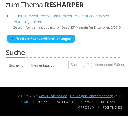
zum Thema
RESHARPER
Starke Prozeduren: Stored Procedures beim Code-based
Modeling nutzen
Zeitschriftenbeitrag: dotnetpro - Das .NET-Magazin für Entwickler, 2/2016
Weitere Fachveröffentlichungen
Suche
© 1996-2026
www.IT-Visions.de
-
Dr. Holger Schwichtenberg
v6.11
START
SUCHE
TAG CLOUD
SITEMAP
KONTAKT
IMPRESSUM
RECHTLICHES